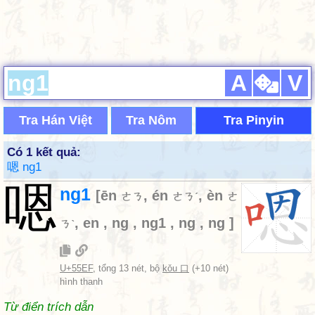
A
V
Tra Hán Việt
Tra Nôm
Tra Pinyin
Có 1 kết quả:
嗯 ng1
嗯
ng1
[
ēn
,
én
,
èn
ㄜㄋ
ㄜㄋˊ
ㄜ
,
en
,
ng
,
ng1
,
ng
,
ng
]
ㄋˋ
U+55EF
, tổng 13 nét, bộ
kǒu 口
(+10 nét)
hình thanh
Từ điển trích dẫn