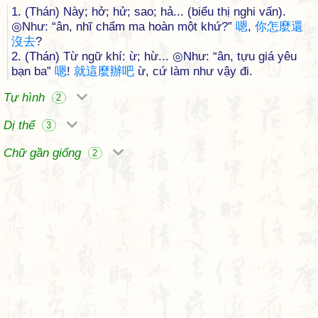
1. (Thán) Này; hở; hử; sao; hả... (biểu thị nghi vấn).
◎Như: “ân, nhĩ chẩm ma hoàn một khứ?”
嗯
,
你
怎
麼
還
沒
去
?
2. (Thán) Từ ngữ khí: ừ; hừ... ◎Như: “ân, tựu giá yêu
bạn ba”
嗯
!
就
這
麼
辦
吧
ừ, cứ làm như vậy đi.
Tự hình
2
Dị thể
3
Chữ gần giống
2