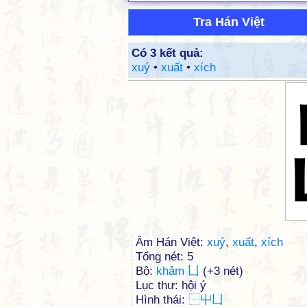
Tra Hán Việt
Có 3 kết quả:
xuý
•
xuất
•
xích
Âm Hán Việt:
xuý
,
xuất
,
xích
Tổng nét: 5
Bộ:
khảm 凵
(+3 nét)
Lục thư: hội ý
Hình thái:
⿱
屮
凵