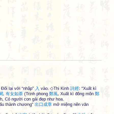
 Đối lại với “nhập”
入
vào. ◇Thi Kinh
詩
經
: “Xuất kì
闍
,
有
女
如
荼
(Trịnh phong
鄭
風
, Xuất kì đông môn
鄭
nh, Có người con gái đẹp như hoa.
hẩu thành chương”
出
口
成
章
mở miệng nên văn