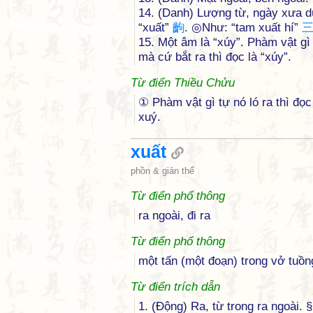
14. (Danh) Lượng từ, ngày xưa dù
“xuất”
齣
. ◎Như: “tam xuất hí”
15. Một âm là “xúy”. Phàm vật gì t
mà cứ bắt ra thì đọc là “xúy”.
Từ điển Thiều Chửu
① Phàm vật gì tự nó ló ra thì đọc 
xuý.
xuất
phồn & giản thể
Từ điển phổ thông
ra ngoài, đi ra
Từ điển phổ thông
một tấn (một đoạn) trong vở tuồn
Từ điển trích dẫn
1. (Động) Ra, từ trong ra ngoài. §