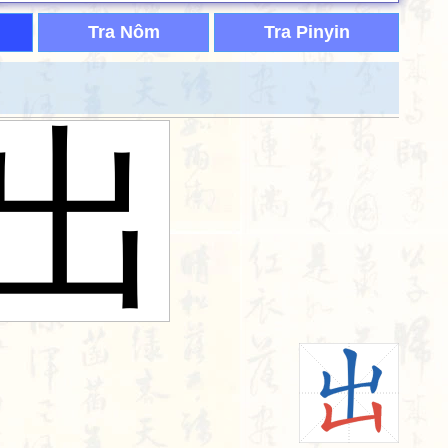
Tra Nôm
Tra Pinyin
出