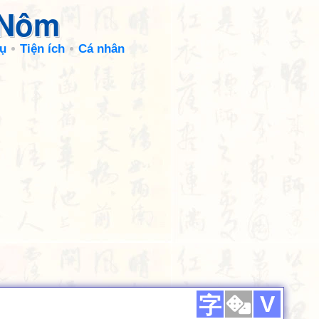
 Nôm
ụ
Tiện ích
Cá nhân
V
字