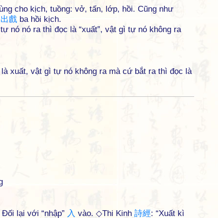
ng cho kịch, tuồng: vở, tấn, lớp, hồi. Cũng như
三
出
戲
ba hồi kịch.
ự nó nó ra thì đọc là “xuất”, vật gì tự nó không ra
là xuất, vật gì tự nó không ra mà cứ bắt ra thì đọc là
g
 Đối lại với “nhập”
入
vào. ◇Thi Kinh
詩
經
: “Xuất kì