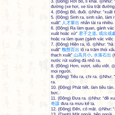
3. (Động) Rời bỏ, li khai. ◎Như: 
đường (xe hơi, xe lửa trật đường
4. (Động) Bỏ, đuổi. ◎Như: “xuất 
5. (Động) Sinh ra, sinh sản, làm
xuất”
人
才
輩
出
nhân tài ra nhiều.
6. (Động) Ra làm quan, gánh vá
xuất hoặc xử”
君
子
之
道
,
或
出
或
hoặc ra làm quan (gánh vác việc đ
7. (Động) Hiện ra, lộ. ◎Như: “hà
xuất”
醜
態
百
出
lộ ra trăm thói x
thạch xuất”
山
高
月
小
,
水
落
石
出
(
nước rút xuống đá nhô ra.
8. (Động) Hơn, vượt, siêu việt. ◎
mọi người.
9. (Động) Tiêu ra, chi ra. ◎Như:
ra.
10. (Động) Phát tiết, làm tiêu t
bực.
11. (Động) Đưa ra. ◎Như: “đề xu
奇
謀
đưa ra mưu kế lạ.
12. (Động) Đến, có mặt. ◎Như: “á
13. (Danh) Mặt ngoài, bên ngoài.