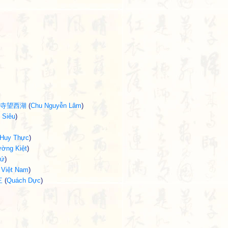
登鎮國寺望西湖
(
Chu Nguyễn Lâm
)
 Siêu
)
 Huy Thực
)
ường Kiệt
)
rứ
)
 Việt Nam
)
三
(
Quách Dực
)