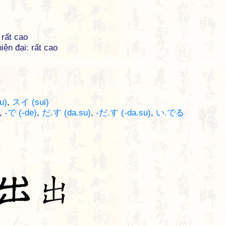
 rất cao
iện đại: rất cao
u)
,
スイ (sui)
,
-で (-de)
,
だ.す (da.su)
,
-だ.す (-da.su)
,
い.でる