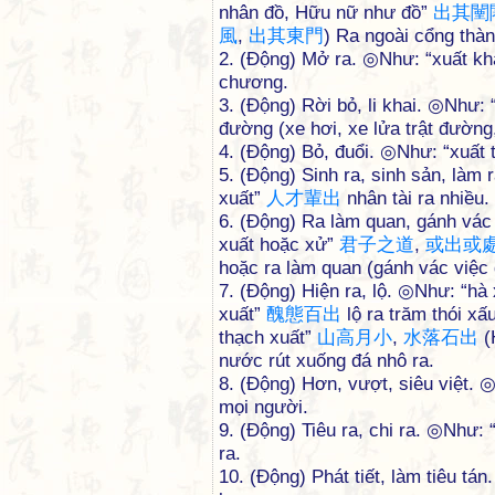
nhân đồ, Hữu nữ như đồ”
出
其
闉
風
,
出
其
東
門
) Ra ngoài cổng thà
2. (Động) Mở ra. ◎Như: “xuất k
chương.
3. (Động) Rời bỏ, li khai. ◎Như: 
đường (xe hơi, xe lửa trật đường
4. (Động) Bỏ, đuổi. ◎Như: “xuất 
5. (Động) Sinh ra, sinh sản, làm
xuất”
人
才
輩
出
nhân tài ra nhiều.
6. (Động) Ra làm quan, gánh vá
xuất hoặc xử”
君
子
之
道
,
或
出
或
hoặc ra làm quan (gánh vác việc đ
7. (Động) Hiện ra, lộ. ◎Như: “hà
xuất”
醜
態
百
出
lộ ra trăm thói x
thạch xuất”
山
高
月
小
,
水
落
石
出
(
nước rút xuống đá nhô ra.
8. (Động) Hơn, vượt, siêu việt. ◎
mọi người.
9. (Động) Tiêu ra, chi ra. ◎Như:
ra.
10. (Động) Phát tiết, làm tiêu t