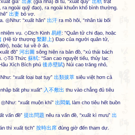
“xuất gia”
出
家
(giã nhà) đi tu, “xuất quỹ”
出
軌
trật
, ra ngoài quỹ đạo), ra ngoài khuôn khổ bình thường.
thê”
出
妻
bỏ vợ.
 ra. ◎Như: “xuất hãn”
出
汗
ra mồ hôi, “nhân tài bối
c nhiệm vụ. ◇Dịch Kinh
易
經
: “Quân tử chi đạo, hoặc
處
(Hệ từ thượng
繫
辭
上
) Đạo của người quân tử,
ời), hoặc lui về ở ẩn.
 xuất đồ”
河
出
圖
sông hiện ra bản đồ, “xú thái bách
ấu. ◇Tô Thức
蘇
軾
: “San cao nguyệt tiểu, thủy lạc
Hậu Xích Bích phú
後
赤
壁
賦
) Núi cao trăng nhỏ,
Như: “xuất loại bạt tụy”
出
類
拔
萃
siêu việt hơn cả
 “nhập bất phu xuất”
入
不
敷
出
thu vào chẳng đủ tiêu
án. ◎Như: “xuất muộn khí”
出
悶
氣
làm cho tiêu hết buồn
ất vấn đề”
提
出
問
題
nêu ra vấn đề, “xuất kì mưu”
出
n thì xuất tịch”
按
時
出
席
đúng giờ đến tham dự.