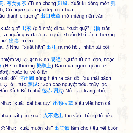
闍
,
有
女
如
荼
(Trịnh phong
鄭
風
, Xuất kì đông môn
鄭
nh, Có người con gái đẹp như hoa.
hẩu thành chương”
出
口
成
章
mở miệng nên văn
“xuất gia”
出
家
(giã nhà) đi tu, “xuất quỹ”
出
軌
trật
, ra ngoài quỹ đạo), ra ngoài khuôn khổ bình thường.
thê”
出
妻
bỏ vợ.
 ra. ◎Như: “xuất hãn”
出
汗
ra mồ hôi, “nhân tài bối
c nhiệm vụ. ◇Dịch Kinh
易
經
: “Quân tử chi đạo, hoặc
處
(Hệ từ thượng
繫
辭
上
) Đạo của người quân tử,
ời), hoặc lui về ở ẩn.
 xuất đồ”
河
出
圖
sông hiện ra bản đồ, “xú thái bách
ấu. ◇Tô Thức
蘇
軾
: “San cao nguyệt tiểu, thủy lạc
Hậu Xích Bích phú
後
赤
壁
賦
) Núi cao trăng nhỏ,
Như: “xuất loại bạt tụy”
出
類
拔
萃
siêu việt hơn cả
 “nhập bất phu xuất”
入
不
敷
出
thu vào chẳng đủ tiêu
án. ◎Như: “xuất muộn khí”
出
悶
氣
làm cho tiêu hết buồn