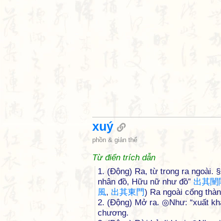
xuý
phồn & giản thể
Từ điển trích dẫn
1. (Động) Ra, từ trong ra ngoài. §
nhân đồ, Hữu nữ như đồ”
出
其
闉
風
,
出
其
東
門
) Ra ngoài cổng thà
2. (Động) Mở ra. ◎Như: “xuất k
chương.