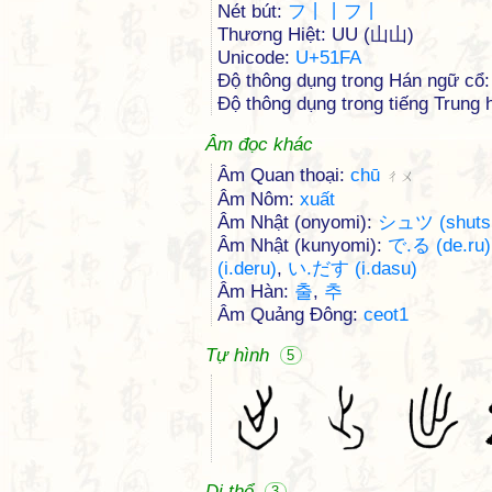
Nét bút:
フ丨丨フ丨
Thương Hiệt: UU (山山)
Unicode:
U+51FA
Độ thông dụng trong Hán ngữ cổ:
Độ thông dụng trong tiếng Trung h
Âm đọc khác
Âm Quan thoại:
chū
ㄔㄨ
Âm Nôm:
xuất
Âm Nhật (onyomi):
シュツ (shuts
Âm Nhật (kunyomi):
で.る (de.ru)
(i.deru)
,
い.だす (i.dasu)
Âm Hàn:
출
,
추
Âm Quảng Đông:
ceot1
Tự hình
5
Dị thể
3