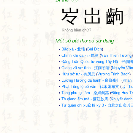
㞮
岀
齣
Không hiện chữ?
Một số bài thơ có sử dụng
•
Bắc xá - 北垞
(
Bùi Địch
)
•
Chính khí ca - 正氣歌
(
Văn Thiên Tường
)
•
Đăng Trấn Quốc tự vọng Tây Hồ - 
•
Giang vũ sơ tình - 江雨初睛
(
Nguyễn Văn
•
Hữu sở tư - 有所思
(
Vương Trinh Bạch
)
•
Lương Hương dạ hành - 良鄉夜行
(
Phan
•
Phạt Tống lộ bố văn - 伐宋露布文
(
Lý Th
•
Tang phụ tự tàm - 桑婦飼蠶
(
Đặng Huy T
•
Tô giang ẩm mã - 蘇江飲馬
(
Khuyết danh
•
Tự quân chi xuất hĩ kỳ 3 - 自君之出矣其