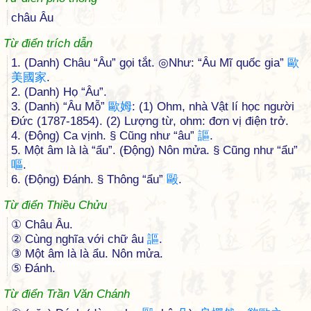
châu Âu
Từ điển trích dẫn
1. (Danh) Châu “Âu” gọi tắt. ◎Như: “Âu Mĩ quốc gia”
歐
美
國
家
.
2. (Danh) Họ “Âu”.
3. (Danh) “Âu Mỗ”
歐
姆
: (1) Ohm, nhà Vật lí học người
Đức (1787-1854). (2) Lượng từ, ohm: đơn vị điện trở.
4. (Động) Ca vịnh. § Cũng như “âu”
謳
.
5. Một âm là là “ẩu”. (Động) Nôn mửa. § Cũng như “ẩu”
嘔
.
6. (Động) Đánh. § Thông “ẩu”
毆
.
Từ điển Thiều Chửu
① Châu Âu.
② Cùng nghĩa với chữ âu
謳
.
③ Một âm là là ẩu. Nôn mửa.
⑤ Ðánh.
Từ điển Trần Văn Chánh