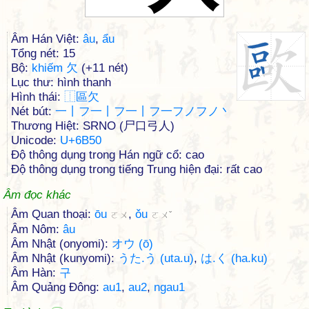
Âm Hán Việt:
âu
,
ẩu
Tổng nét: 15
Bộ:
khiếm 欠
(+11 nét)
Lục thư: hình thanh
Hình thái:
⿰
區
欠
Nét bút:
一丨フ一丨フ一丨フ一フノフノ丶
Thương Hiệt: SRNO (尸口弓人)
Unicode:
U+6B50
Độ thông dụng trong Hán ngữ cổ: cao
Độ thông dụng trong tiếng Trung hiện đại: rất cao
Âm đọc khác
Âm Quan thoại:
ōu
,
ǒu
ㄛㄨ
ㄛㄨˇ
Âm Nôm:
âu
Âm Nhật (onyomi):
オウ (ō)
Âm Nhật (kunyomi):
うた.う (uta.u)
,
は.く (ha.ku)
Âm Hàn:
구
Âm Quảng Đông:
au1
,
au2
,
ngau1