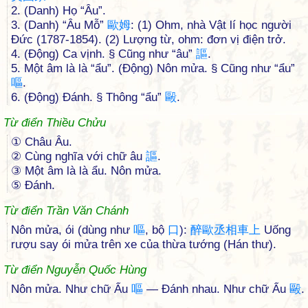
2. (Danh) Họ “Âu”.
3. (Danh) “Âu Mỗ”
歐
姆
: (1) Ohm, nhà Vật lí học người
Đức (1787-1854). (2) Lượng từ, ohm: đơn vị điện trở.
4. (Động) Ca vịnh. § Cũng như “âu”
謳
.
5. Một âm là là “ẩu”. (Động) Nôn mửa. § Cũng như “ẩu”
嘔
.
6. (Động) Đánh. § Thông “ẩu”
毆
.
Từ điển Thiều Chửu
① Châu Âu.
② Cùng nghĩa với chữ âu
謳
.
③ Một âm là là ẩu. Nôn mửa.
⑤ Ðánh.
Từ điển Trần Văn Chánh
Nôn mửa, ói (dùng như
嘔
, bộ
口
):
醉
歐
丞
相
車
上
Uống
rượu say ói mửa trên xe của thừa tướng (Hán thư).
Từ điển Nguyễn Quốc Hùng
Nôn mửa. Như chữ Ẩu
嘔
— Đánh nhau. Như chữ Ẩu
毆
.