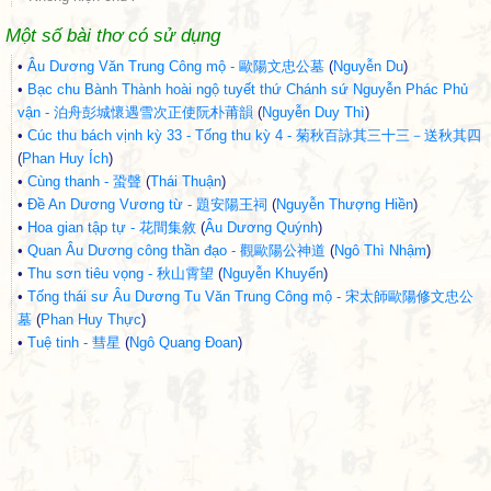
Một số bài thơ có sử dụng
•
Âu Dương Văn Trung Công mộ - 歐陽文忠公墓
(
Nguyễn Du
)
•
Bạc chu Bành Thành hoài ngộ tuyết thứ Chánh sứ Nguyễn Phác Phủ
vận - 泊舟彭城懷遇雪次正使阮朴莆韻
(
Nguyễn Duy Thì
)
•
Cúc thu bách vịnh kỳ 33 - Tống thu kỳ 4 - 菊秋百詠其三十三－送秋其四
(
Phan Huy Ích
)
•
Cùng thanh - 蛩聲
(
Thái Thuận
)
•
Đề An Dương Vương từ - 題安陽王祠
(
Nguyễn Thượng Hiền
)
•
Hoa gian tập tự - 花間集敘
(
Âu Dương Quýnh
)
•
Quan Âu Dương công thần đạo - 觀歐陽公神道
(
Ngô Thì Nhậm
)
•
Thu sơn tiêu vọng - 秋山霄望
(
Nguyễn Khuyến
)
•
Tống thái sư Âu Dương Tu Văn Trung Công mộ - 宋太師歐陽修文忠公
墓
(
Phan Huy Thực
)
•
Tuệ tinh - 彗星
(
Ngô Quang Đoan
)