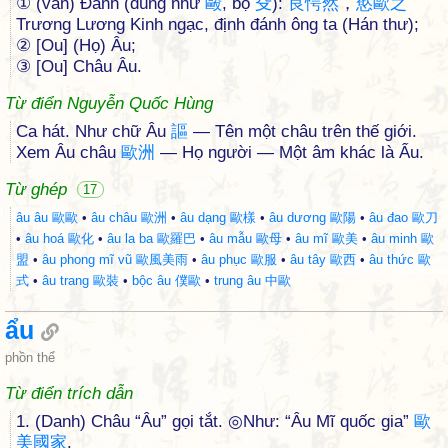
① (văn) Đánh (dùng như
毆
, bộ
殳
):
良
愕
然
，
慾
歐
之
Trương Lương Kinh ngạc, định đánh ông ta (Hán thư);
② [Ou] (Họ) Âu;
③ [Ou] Châu Âu.
Từ điển Nguyễn Quốc Hùng
Ca hát. Như chữ Âu
謳
— Tên một châu trên thế giới.
Xem Âu châu
歐
洲
— Họ người — Một âm khác là Ẩu.
Từ ghép
17
âu âu 歐歐
•
âu châu 歐洲
•
âu dạng 歐樣
•
âu dương 歐陽
•
âu đao 歐刀
•
âu hoá 歐化
•
âu la ba 歐羅巴
•
âu mẫu 歐母
•
âu mĩ 歐美
•
âu minh 歐
盟
•
âu phong mĩ vũ 歐風美雨
•
âu phục 歐服
•
âu tây 歐西
•
âu thức 歐
式
•
âu trang 歐裝
•
bộc âu 僕歐
•
trung âu 中歐
ẩu
phồn thể
Từ điển trích dẫn
1. (Danh) Châu “Âu” gọi tắt. ◎Như: “Âu Mĩ quốc gia”
歐
美
國
家
.