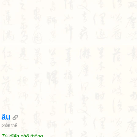
âu
phồn thể
Từ điển phổ thông