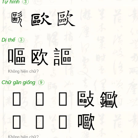
Tự hình
3
Dị thể
3
嘔
欧
謳
Không hiện chữ?
Chữ gần giống
9
𩔸
𣂻
𢿛
敺
䥲
𧞨
𥗄
𤮥
𡂿
Không hiện chữ?