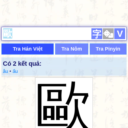
V
字
Tra Hán Việt
Tra Nôm
Tra Pinyin
Có 2 kết quả:
âu
•
ẩu
歐