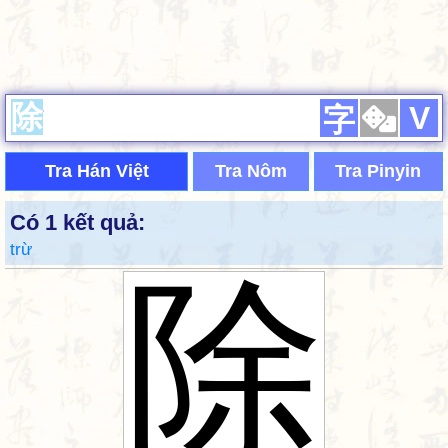
V
字
Tra Hán Việt
Tra Nôm
Tra Pinyin
Có 1 kết quả:
trừ
除