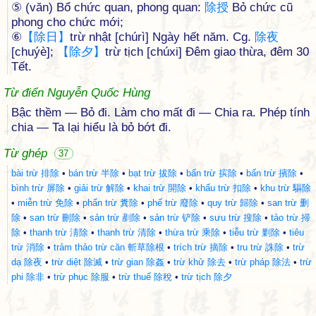
⑤ (văn) Bổ chức quan, phong quan:
除
授
Bỏ chức cũ
phong cho chức mới;
⑥
【
除
日
】
trừ nhật [chúrì] Ngày hết năm. Cg.
除
夜
[chuýè];
【
除
夕
】
trừ tịch [chúxi] Đêm giao thừa, đêm 30
Tết.
Từ điển Nguyễn Quốc Hùng
Bậc thềm — Bỏ đi. Làm cho mất đi — Chia ra. Phép tính
chia — Ta lại hiểu là bỏ bớt đi.
Từ ghép
37
bài trừ 排除
•
bán trừ 半除
•
bạt trừ 拔除
•
bấn trừ 摈除
•
bấn trừ 擯除
•
bình trừ 屏除
•
giải trừ 解除
•
khai trừ 開除
•
khấu trừ 扣除
•
khu trừ 驅除
•
miễn trừ 免除
•
phẩn trừ 糞除
•
phế trừ 廢除
•
quy trừ 歸除
•
san trừ 删
除
•
san trừ 刪除
•
sản trừ 剷除
•
sản trừ 铲除
•
sưu trừ 搜除
•
tảo trừ 掃
除
•
thanh trừ 淸除
•
thanh trừ 清除
•
thừa trừ 乘除
•
tiễu trừ 剿除
•
tiêu
trừ 消除
•
trảm thảo trừ căn 斬草除根
•
trích trừ 摘除
•
tru trừ 誅除
•
trừ
dạ 除夜
•
trừ diệt 除滅
•
trừ gian 除姦
•
trừ khử 除去
•
trừ pháp 除法
•
trừ
phi 除非
•
trừ phục 除服
•
trừ thuế 除稅
•
trừ tịch 除夕