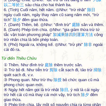
以
二
等
於
三
sáu chia cho hai thành ba.
6. (Tính) Cuối năm, hết năm. ◎Như: “trừ nhật”
除
日
ngày cuối năm, ngày thay năm cũ sang năm mới, “trừ
tịch”
除
夕
đêm giao thừa.
7. (Danh) Thềm, bệ. ◎Như: “đình trừ”
庭
除
sân và thềm.
8. (Danh) Phép tính chia. ◎Như: “gia giảm thừa trừ tứ
tắc vận toán phương pháp”
加
減
乘
除
四
則
運
算
方
法
cộng
trừ nhân chia là bốn phép toán.
9. (Phó) Ngoài ra, không kể. ◎Như: “trừ phi”
除
非
ngoài
cái đó ra.
Từ điển Thiều Chửu
① Thềm. Như đình trừ
庭
除
thềm trước sân.
② Trừ bỏ đi. Như tiễn trừ
剪
除
cắt sạch đi, tảo trừ
掃
除
quét sạch đi, v.v.
③ Phong quan. Như trừ thụ
除
授
bỏ chức quan cũ mà
phong chức quan mới.
④ Ngày hết năm gọi là trừ nhật
除
日
, ý nói là cái ngày
trừ hết cái cũ mà thay cái mới vậy, trừ tịch
除
夕
đêm
giao thừa.
⑤ Phép tính chia, lấy một số nguyên chia ra từng phần