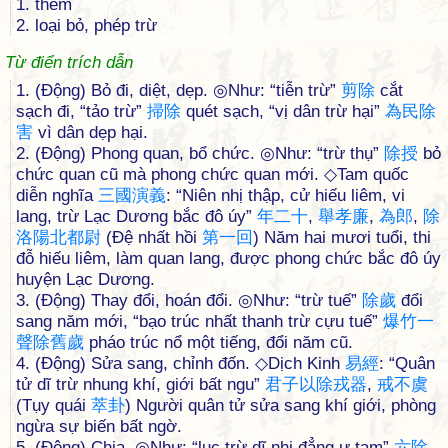
1. thềm
2. loại bỏ, phép trừ
Từ điển trích dẫn
1. (Động) Bỏ đi, diệt, dẹp. ◎Như: “tiễn trừ”
剪
除
cắt
sạch đi, “tảo trừ”
掃
除
quét sạch, “vị dân trừ hại”
為
民
除
害
vì dân dẹp hại.
2. (Động) Phong quan, bổ chức. ◎Như: “trừ thụ”
除
授
bỏ
chức quan cũ mà phong chức quan mới. ◇Tam quốc
diễn nghĩa
三
國
演
義
: “Niên nhị thập, cử hiếu liêm, vi
lang, trừ Lạc Dương bắc đô úy”
年
二
十
,
舉
孝
廉
,
為
郎
,
除
洛
陽
北
都
尉
(Đệ nhất hồi
第
一
回
) Năm hai mươi tuổi, thi
đỗ hiếu liêm, làm quan lang, được phong chức bắc đô úy
huyện Lạc Dương.
3. (Động) Thay đổi, hoán đổi. ◎Như: “trừ tuế”
除
歲
đổi
sang năm mới, “bạo trúc nhất thanh trừ cựu tuế”
爆
竹
一
聲
除
舊
歲
pháo trúc nổ một tiếng, đổi năm cũ.
4. (Động) Sửa sang, chỉnh đốn. ◇Dịch Kinh
易
經
: “Quân
tử dĩ trừ nhung khí, giới bất ngu”
君
子
以
除
戎
器
,
戒
不
虞
(Tụy quái
萃
卦
) Người quân tử sửa sang khí giới, phòng
ngừa sự biến bất ngờ.
5. (Động) Chia. ◎Như: “lục trừ dĩ nhị đẳng ư tam”
六
除