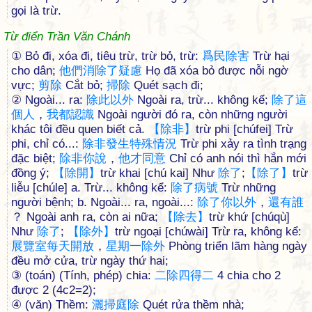
gọi là trừ.
Từ điển Trần Văn Chánh
① Bỏ đi, xóa đi, tiêu trừ, trừ bỏ, trừ:
爲
民
除
害
Trừ hại
cho dân;
他
們
消
除
了
疑
慮
Họ đã xóa bỏ được nỗi ngờ
vực;
剪
除
Cắt bỏ;
掃
除
Quét sạch đi;
② Ngoài... ra:
除
此
以
外
Ngoài ra, trừ... không kể;
除
了
這
個
人
，
我
都
認
識
Ngoài người đó ra, còn những người
khác tôi đều quen biết cả.
【
除
非
】
trừ phi [chúfei] Trừ
phi, chỉ có...:
除
非
發
生
特
殊
情
況
Trừ phi xảy ra tình trạng
đặc biệt;
除
非
你
說
，
他
才
同
意
Chỉ có anh nói thì hắn mới
đồng ý;
【
除
開
】
trừ khai [chú kai] Như
除
了
;
【
除
了
】
trừ
liễu [chúle] a. Trừ... không kể:
除
了
病
號
Trừ những
người bệnh; b. Ngoài... ra, ngoài...:
除
了
你
以
外
，
還
有
誰
？ Ngoài anh ra, còn ai nữa;
【
除
去
】
trừ khứ [chúqù]
Như
除
了
;
【
除
外
】
trừ ngoại [chúwài] Trừ ra, không kể:
展
覽
室
每
天
開
放
，
星
期
一
除
外
Phòng triển lãm hàng ngày
đều mở cửa, trừ ngày thứ hai;
③ (toán) (Tính, phép) chia:
二
除
四
得
二
4 chia cho 2
được 2 (4c2=2);
④ (văn) Thềm:
灑
掃
庭
除
Quét rửa thềm nhà;