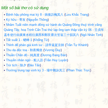
Một số bài thơ có sử dụng
•
Bệnh hậu phỏng mai kỳ 8 - 病後訪梅其八
(
Lưu Khắc Trang
)
•
Ký hữu - 寄友
(
Nguyễn Thông
)
•
Nhâm Tuất niên mạnh đông sứ hành do Quảng Đông thuỷ trình vãng
Quảng Tây, hoạ Trịnh Cấn Trai thứ lạp ông tam thập vận kỳ 06 - 壬戌年
孟冬使行由廣東水程往廣西和鄭艮齋次笠翁三十韻其六
(
Ngô Nhân Tịnh
)
•
Tất suất 1 - 蟋蟀 1
(
Khổng Tử
)
•
Thỉnh đế phản giá kinh sư - 請帝返駕京師
(
Trần Tự Khánh
)
•
Thu dạ độc toạ - 秋夜獨坐
(
Vương Duy
)
•
Thuần Chân độ - 純真渡
(
Dương Bang Bản
)
•
Thuyền nhân ngữ - 船人語
(
Trần Huy Luyện
)
•
Trừ tịch - 除夕
(
Đào Tấn
)
•
Trường trung tạp vịnh kỳ 3 - 場中雜詠其三
(
Phan Thúc Trực
)