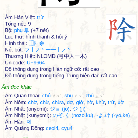
Âm Hán Việt:
trừ
Tổng nét: 9
Bộ:
phụ 阜
(+7 nét)
Lục thư: hình thanh & hội ý
Hình thái:
⿰
⻖
余
Nét bút:
フ丨ノ丶一一丨ノ丶
Thương Hiệt: NLOMD (弓中人一木)
Unicode:
U+9664
Độ thông dụng trong Hán ngữ cổ: rất cao
Độ thông dụng trong tiếng Trung hiện đại: rất cao
Âm đọc khác
Âm Quan thoại:
chú
,
shū
,
zhù
ㄔㄨˊ
ㄕㄨ
ㄓㄨˋ
Âm Nôm:
chờ
,
chừ
,
chừa
,
dơ
,
giờ
,
hờ
,
khừ
,
trừ
,
xờ
Âm Nhật (onyomi):
ジョ (jo)
,
ジ (ji)
Âm Nhật (kunyomi):
のぞ.く (nozo.ku)
,
-よ.け (-yo.ke)
Âm Hàn:
제
Âm Quảng Đông:
ceoi4
,
cyu4