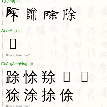
Tự hình
4
Dị thể
1
𠀺
Không hiện chữ?
Chữ gần giống
9
䟻
悇
䍱
𪑏
𨌎
狳
涂
捈
俆
Không hiện chữ?