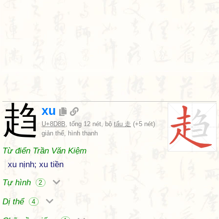
趋
xu
U+8D8B
, tổng 12 nét, bộ
tẩu 走
(+5 nét)
giản thể, hình thanh
Từ điển Trần Văn Kiệm
xu nịnh; xu tiền
Tự hình
2
Dị thể
4