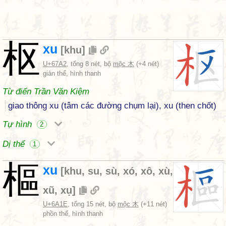
枢
xu
[
khu
]
U+67A2
, tổng 8 nét, bộ
mộc 木
(+4 nét)
giản thể, hình thanh
Từ điển Trần Văn Kiệm
giao thông xu (tâm các đường chụm lại), xu (then chốt)
Tự hình
2
Dị thể
1
樞
xu
[
khu
,
su
,
sù
,
xó
,
xô
,
xù
,
xũ
,
xụ
]
U+6A1E
, tổng 15 nét, bộ
mộc 木
(+11 nét)
phồn thể, hình thanh