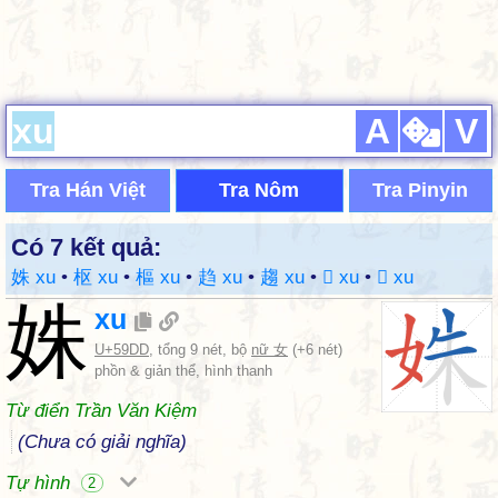
A
V
Tra Hán Việt
Tra Nôm
Tra Pinyin
Có 7 kết quả:
姝 xu
•
枢 xu
•
樞 xu
•
趋 xu
•
趨 xu
•
𫆃 xu
•
𫆉 xu
姝
xu
U+59DD
, tổng 9 nét, bộ
nữ 女
(+6 nét)
phồn & giản thể, hình thanh
Từ điển Trần Văn Kiệm
(Chưa có giải nghĩa)
Tự hình
2