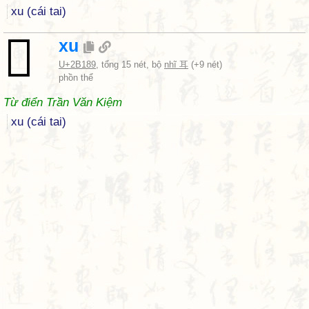
xu (cái tai)
𫆉
xu
U+2B189
, tổng 15 nét, bộ
nhĩ 耳
(+9 nét)
phồn thể
Từ điển Trần Văn Kiệm
xu (cái tai)