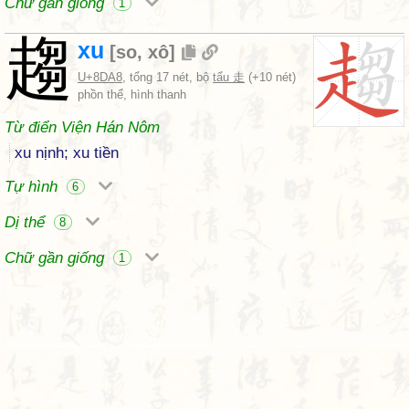
Chữ gần giống
1
趨
xu
[
so
,
xô
]
U+8DA8
, tổng 17 nét, bộ
tẩu 走
(+10 nét)
phồn thể, hình thanh
Từ điển Viện Hán Nôm
xu nịnh; xu tiền
Tự hình
6
Dị thể
8
Chữ gần giống
1