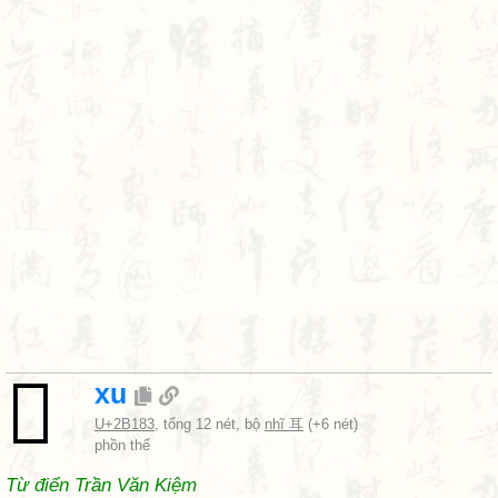
𫆃
xu
U+2B183
, tổng 12 nét, bộ
nhĩ 耳
(+6 nét)
phồn thể
Từ điển Trần Văn Kiệm