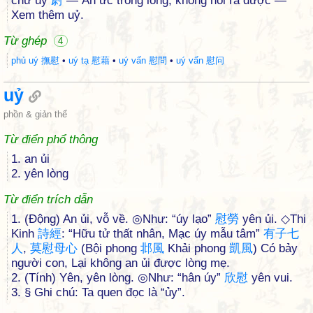
chữ uỷ
尉
— Ẩn ức trong lòng, không nói ra được —
Xem thêm uỷ.
Từ ghép
4
phủ uý 撫慰
•
uý tạ 慰藉
•
uý vấn 慰問
•
uý vấn 慰问
uỷ
phồn & giản thể
Từ điển phổ thông
1. an ủi
2. yên lòng
Từ điển trích dẫn
1. (Động) An ủi, vỗ về. ◎Như: “úy lạo”
慰
勞
yên ủi. ◇Thi
Kinh
詩
經
: “Hữu tử thất nhân, Mạc úy mẫu tâm”
有
子
七
人
,
莫
慰
母
心
(Bội phong
邶
風
Khải phong
凱
風
) Có bảy
người con, Lại không an ủi được lòng mẹ.
2. (Tính) Yên, yên lòng. ◎Như: “hân úy”
欣
慰
yên vui.
3. § Ghi chú: Ta quen đọc là “ủy”.