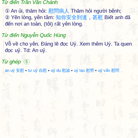
Từ điển Trần Văn Chánh
① An ủi, thăm hỏi:
慰
問
病
人
Thăm hỏi người bệnh;
② Yên lòng, yên tâm:
知
你
安
全
到
達
，
甚
慰
Biết anh đã
đến nơi an toàn, (tôi) rất yên lòng.
Từ điển Nguyễn Quốc Hùng
Vỗ về cho yên. Đáng lẽ đọc Uý. Xem thêm Uý. Ta quen
đọc uỷ. Td: An uỷ.
Từ ghép
5
an uỷ 安慰
•
tự uỷ 自慰
•
uỷ dụ 慰諭
•
uỷ lạo 慰勞
•
uỷ vấn 慰問