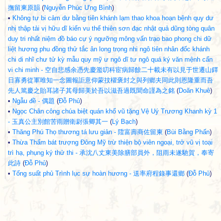
撫留柬原韻
(
Nguyễn Phúc Ưng Bình
)
•
Không tự bi cảm dư bằng tiên khánh lạm thao khoa hoạn bệnh quy dư
nhị thập tải vị hữu dĩ kiến vu thế thiên sơn đạc nhật quả dũng tòng quân
duy tri nhất niệm đồ báo cự ý ngưỡng mông vấn trạo bao phong chi dữ
liệt hương phu đồng thử tắc ân long trọng nhi ngô tiên nhân đốc khánh
chi di nhĩ chư tử kỳ mẫu quy mỹ ư ngô dĩ tư ngô quá ký văn mệnh cẩn
vi chi minh - 空自悲感余憑先慶濫叨科宦病歸餘二十載未有以見于世遷山鐸
日寡勇從軍唯知一念圖報詎意仰蒙抆櫂褒封之與列鄉夫同此則恩隆重而吾
先人篤慶之貽耳諸子其母歸美於吾以滋吾過既聞命謹為之銘
(
Doãn Khuê
)
•
Ngẫu đề - 偶題
(
Đỗ Phủ
)
•
Ngọc Chân công chúa biệt quán khổ vũ tặng Vệ Uý Trương Khanh kỳ 1
- 玉真公主別館苦雨贈衛尉張卿其一
(
Lý Bạch
)
•
Thăng Phú Thọ thương tá lưu giản - 陞富壽商佐留柬
(
Bùi Bằng Phấn
)
•
Thừa Thẩm bát trượng Đông Mỹ trừ thiện bộ viên ngoại, trở vũ vị toại
trì hạ, phụng ký thử thi - 承沈八丈東美除膳部員外，阻雨未遂馳賀，奉寄
此詩
(
Đỗ Phủ
)
•
Tống suất phủ Trình lục sự hoàn hương - 送率府程錄事還鄉
(
Đỗ Phủ
)