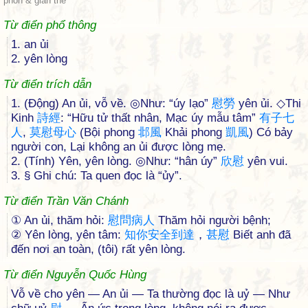
phồn & giản thể
Từ điển phổ thông
1. an ủi
2. yên lòng
Từ điển trích dẫn
1. (Động) An ủi, vỗ về. ◎Như: “úy lạo”
慰
勞
yên ủi. ◇Thi
Kinh
詩
經
: “Hữu tử thất nhân, Mạc úy mẫu tâm”
有
子
七
人
,
莫
慰
母
心
(Bội phong
邶
風
Khải phong
凱
風
) Có bảy
người con, Lại không an ủi được lòng mẹ.
2. (Tính) Yên, yên lòng. ◎Như: “hân úy”
欣
慰
yên vui.
3. § Ghi chú: Ta quen đọc là “ủy”.
Từ điển Trần Văn Chánh
① An ủi, thăm hỏi:
慰
問
病
人
Thăm hỏi người bệnh;
② Yên lòng, yên tâm:
知
你
安
全
到
達
，
甚
慰
Biết anh đã
đến nơi an toàn, (tôi) rất yên lòng.
Từ điển Nguyễn Quốc Hùng
Vỗ về cho yên — An ủi — Ta thường đọc là uỷ — Như