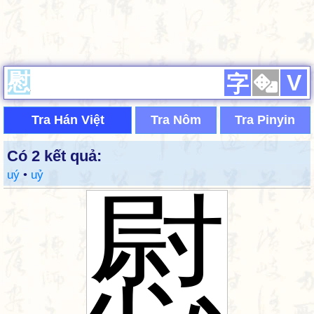
V
字
Tra Hán Việt
Tra Nôm
Tra Pinyin
Có 2 kết quả:
uý
•
uỷ
慰