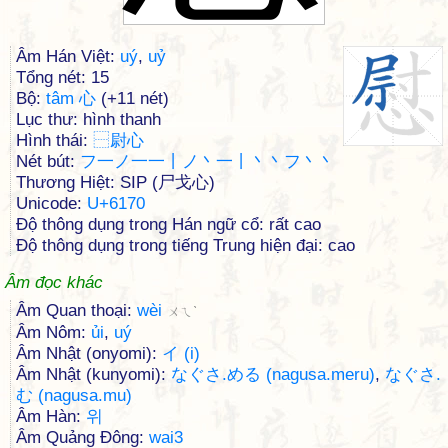
Âm Hán Việt:
uý
,
uỷ
Tổng nét: 15
Bộ:
tâm 心
(+11 nét)
Lục thư: hình thanh
Hình thái:
⿱
尉
心
Nét bút:
フ一ノ一一丨ノ丶一丨丶丶フ丶丶
Thương Hiệt: SIP (尸戈心)
Unicode:
U+6170
Độ thông dụng trong Hán ngữ cổ: rất cao
Độ thông dụng trong tiếng Trung hiện đại: cao
Âm đọc khác
Âm Quan thoại:
wèi
ㄨㄟˋ
Âm Nôm:
ủi
,
uý
Âm Nhật (onyomi):
イ (i)
Âm Nhật (kunyomi):
なぐさ.める (nagusa.meru)
,
なぐさ.
む (nagusa.mu)
Âm Hàn:
위
Âm Quảng Đông:
wai3