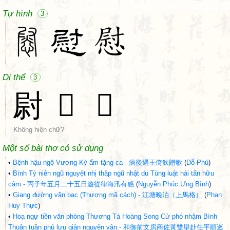
Tự hình
3
Dị thể
3
尉
𢟬
𢠢
Không hiện chữ?
Một số bài thơ có sử dụng
•
Bệnh hậu ngộ Vương Kỳ ẩm tặng ca - 病後遇王倚飲贈歌
(
Đỗ Phủ
)
•
Bính Tý niên ngũ nguyệt nhị thập ngũ nhật du Tùng luật hải tấn hữu
cảm - 丙子年五月二十五日遊從律海汛有感
(
Nguyễn Phúc Ưng Bình
)
•
Giang đường vãn bạc (Thượng mã cách) - 江塘晚泊（上馬格）
(
Phan
Huy Thực
)
•
Hoạ ngự tiền văn phòng Thương Tá Hoàng Song Cử phó nhậm Bình
Thuận tuần phủ lưu giản nguyên vận - 和御前文房商佐黃雙舉赴任平順巡