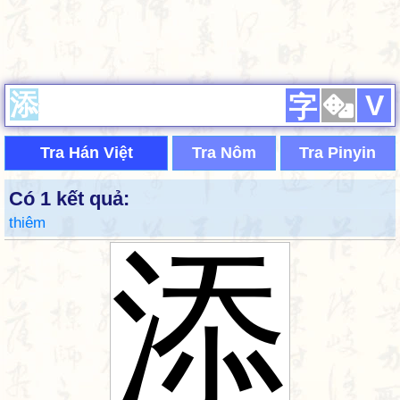
V
字
Tra Hán Việt
Tra Nôm
Tra Pinyin
Có 1 kết quả:
thiêm
添