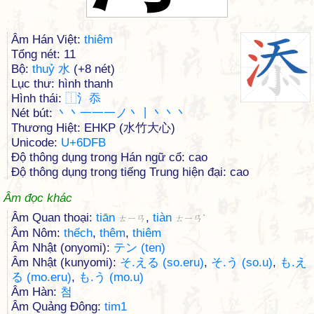
Âm Hán Việt:
thiêm
Tổng nét: 11
Bộ:
thuỷ 水
(+8 nét)
Lục thư: hình thanh
Hình thái:
⿰
⺡
忝
Nét bút:
丶丶一一一ノ丶丨丶丶丶
Thương Hiệt: EHKP (水竹大心)
Unicode:
U+6DFB
Độ thông dụng trong Hán ngữ cổ: cao
Độ thông dụng trong tiếng Trung hiện đại: cao
Âm đọc khác
Âm Quan thoại:
tiān
,
tiàn
ㄊㄧㄢ
ㄊㄧㄢˋ
Âm Nôm:
thếch
,
thêm
,
thiêm
Âm Nhật (onyomi):
テン (ten)
Âm Nhật (kunyomi):
そ.える (so.eru)
,
そ.う (so.u)
,
も.え
る (mo.eru)
,
も.う (mo.u)
Âm Hàn:
첨
Âm Quảng Đông:
tim1