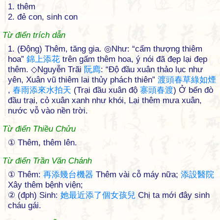
1. thêm
2. đẻ con, sinh con
Từ điển trích dẫn
1. (Động) Thêm, tăng gia. ◎Như: “cẩm thượng thiêm
hoa”
錦
上
添
花
trên gấm thêm hoa, ý nói đã đẹp lại đẹp
thêm. ◇Nguyễn Trãi
阮
廌
: “Độ đầu xuân thảo lục như
yên, Xuân vũ thiêm lai thủy phách thiên”
渡
頭
春
草
綠
如
煙
,
春
雨
添
來
水
拍
天
(Trại đầu xuân độ
寨
頭
春
渡
) Ở bến đò
đầu trại, cỏ xuân xanh như khói, Lại thêm mưa xuân,
nước vỗ vào nền trời.
Từ điển Thiều Chửu
① Thêm, thêm lên.
Từ điển Trần Văn Chánh
① Thêm:
再
添
幾
台
機
器
Thêm vài cỗ máy nữa;
添
設
醫
院
Xây thêm bệnh viện;
② (đph) Sinh:
她
最
近
添
了
個
女
孩
兒
Chị ta mới đây sinh
cháu gái.