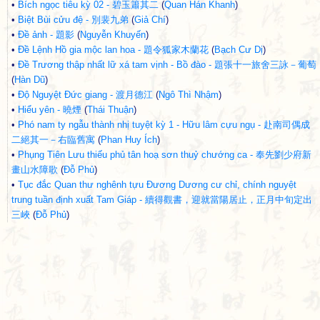
•
Bích ngọc tiêu kỳ 02 - 碧玉簫其二
(
Quan Hán Khanh
)
•
Biệt Bùi cửu đệ - 別裴九弟
(
Giả Chí
)
•
Đề ảnh - 題影
(
Nguyễn Khuyến
)
•
Đề Lệnh Hồ gia mộc lan hoa - 題令狐家木蘭花
(
Bạch Cư Dị
)
•
Đề Trương thập nhất lữ xá tam vịnh - Bồ đào - 題張十一旅舍三詠－葡萄
(
Hàn Dũ
)
•
Độ Nguyệt Đức giang - 渡月德江
(
Ngô Thì Nhậm
)
•
Hiểu yên - 曉煙
(
Thái Thuận
)
•
Phó nam ty ngẫu thành nhị tuyệt kỳ 1 - Hữu lâm cựu ngụ - 赴南司偶成
二絕其一－右臨舊寓
(
Phan Huy Ích
)
•
Phụng Tiên Lưu thiếu phủ tân hoạ sơn thuỷ chướng ca - 奉先劉少府新
畫山水障歌
(
Đỗ Phủ
)
•
Tục đắc Quan thư nghênh tựu Đương Dương cư chỉ, chính nguyệt
trung tuần định xuất Tam Giáp - 續得觀書，迎就當陽居止，正月中旬定出
三峽
(
Đỗ Phủ
)