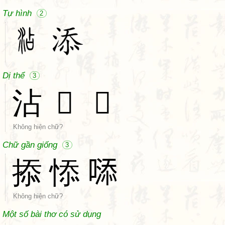
Tự hình
2
Dị thể
3
沾
𣵚
𣸸
Không hiện chữ?
Chữ gần giống
3
掭
悿
𠻹
Không hiện chữ?
Một số bài thơ có sử dụng