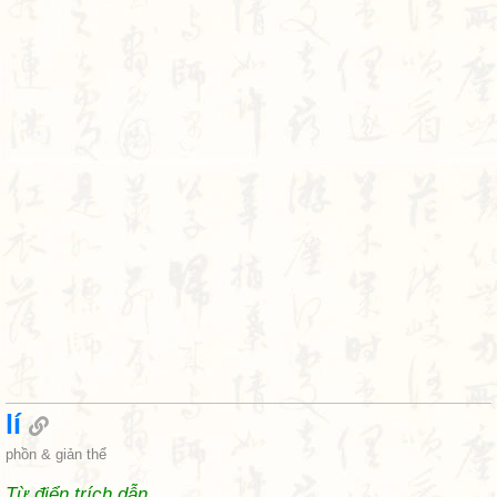
lí
phồn & giản thể
Từ điển trích dẫn