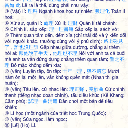
當
如
此
Lẽ ra là thế, đúng phải như vậy;
③ (Vật) lí:
理
科
Ngành khoa học tự nhiên;
數
理
化
Toán lí
hoá;
④ Xử sự, quản lí:
處
理
Xử lí;
理
財
Quản lí tài chánh;
⑤ Chỉnh lí, sắp xếp:
理
一
理
書
籍
Sắp xếp lại sách vở;
⑥ Thèm quan tâm đến, đếm xỉa (chỉ thái độ và ý kiến đối
với người khác, thường dùng với ý phủ định):
路
上
碰
見
了
，
誰
也
沒
理
誰
Gặp nhau giữa đường, chẳng ai thèm
hỏi ai;
跟
他
說
了
半
天
，
他
理
也
不
理
Nói với anh ta cả buổi
mà anh ta vẫn dửng dưng chẳng thèm quan tâm;
置
之
不
理
Bỏ mặc không đếm xỉa;
⑦ (văn) Luyện tập, ôn tập:
十
年
一
理
，
猶
不
遺
忘
Mười
năm ôn lại một lần, vẫn không quên mất (Nhan thị gia
huấn);
⑧ (văn) Tấu lên, cử nhạc lên:
理
正
聲
，
奏
妙
曲
Cử chính
thanh (tiếng nhạc đoan chính), tấu diệu khúc (Kê Khang:
Cầm phú);
試
理
一
曲
消
遣
Đàn chơi một bản để tiêu
khiển;
⑨ Lí học (một ngành của triết học Trung Quốc);
⑩ (văn) Sửa ngọc, làm ngọc;
⑪ [Lê] (Họ) Lí.