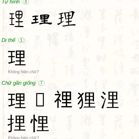
Tự hình
3
Dị thể
1
理
Không hiện chữ?
Chữ gần giống
7
理
𦎐
𥚃
狸
浬
捚
悝
Không hiện chữ?