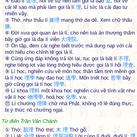
④ Ðạo lí
道
理
, nói về sự nên làm gọi là đạo
道
, nói về
cái lẽ sao mà phải làm gọi là lí
理
. Lí tức là cái đạo tự
nhiên vậy.
⑤ Thớ, như thấu lí
腠
理
mang thớ da dẻ. Xem chữ thấu
腠
.
⑥ Ðời xưa gọi quan án là lí, cho nên toà án thượng thẩm
bây giờ gọi là đại lí viện
大
理
院
.
⑦ Ôn tập, đem cái nghe biết trước mà dung nạp với cái
mới hiểu cho chỉnh tề gọi là lí.
⑧ Cùng ứng đáp không trả lời lại, tục gọi là bất lí
不
理
,
nghe tiếng lọt vào lòng thông hiểu được gọi là lí hội
理
會
.
⑨ Lí học, nghiên cứu về môn học thân tâm tinh mệnh gọi
là lí học
理
學
hay đạo học
道
學
. Môn triết học
哲
學
bây
giờ cũng gọi là lí học
理
學
.
⑩ Lí khoa
理
科
một khoa học nghiên cứu về tính vật như
vật lí học
物
理
學
, hoá học
化
學
, v.v.
⑪ Lí chướng
理
障
chữ nhà Phật, không rõ lẽ đúng thực,
bị ý thức nó chướng ngại.
Từ điển Trần Văn Chánh
① Thớ:
肌
理
Thớ thịt;
木
理
Thớ gỗ;
② Lí lẽ:
合
理
Hợp lí;
理
屈
詞
窮
Lời cùng lí đuối, đuối lí;
理