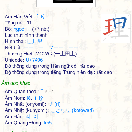
Âm Hán Việt:
lí
,
lý
Tổng nét: 11
Bộ:
ngọc 玉
(+7 nét)
Lục thư: hình thanh
Hình thái:
⿰
⺩
里
Nét bút:
一一丨一丨フ一一丨一一
Thương Hiệt: MGWG (一土田土)
Unicode:
U+7406
Độ thông dụng trong Hán ngữ cổ: rất cao
Độ thông dụng trong tiếng Trung hiện đại: rất cao
Âm đọc khác
Âm Quan thoại:
lǐ
ㄌㄧˇ
Âm Nôm:
lẽ
,
lí
,
lý
Âm Nhật (onyomi):
リ (ri)
Âm Nhật (kunyomi):
ことわり (kotowari)
Âm Hàn:
리
,
이
Âm Quảng Đông:
lei5