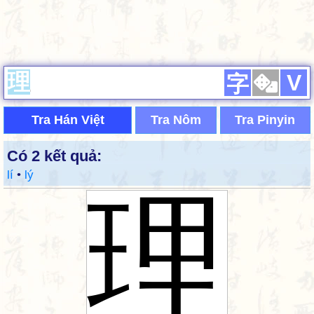
V
字
Tra Hán Việt
Tra Nôm
Tra Pinyin
Có 2 kết quả:
lí
•
lý
理