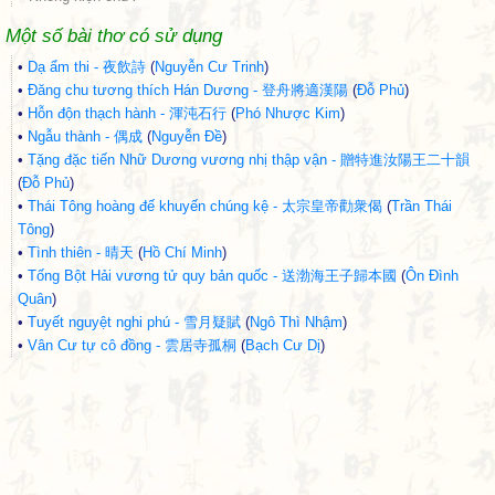
Một số bài thơ có sử dụng
•
Dạ ẩm thi - 夜飲詩
(
Nguyễn Cư Trinh
)
•
Đăng chu tương thích Hán Dương - 登舟將適漢陽
(
Đỗ Phủ
)
•
Hỗn độn thạch hành - 渾沌石行
(
Phó Nhược Kim
)
•
Ngẫu thành - 偶成
(
Nguyễn Đề
)
•
Tặng đặc tiến Nhữ Dương vương nhị thập vận - 贈特進汝陽王二十韻
(
Đỗ Phủ
)
•
Thái Tông hoàng đế khuyến chúng kệ - 太宗皇帝勸衆偈
(
Trần Thái
Tông
)
•
Tình thiên - 晴天
(
Hồ Chí Minh
)
•
Tống Bột Hải vương tử quy bản quốc - 送渤海王子歸本國
(
Ôn Đình
Quân
)
•
Tuyết nguyệt nghi phú - 雪月疑賦
(
Ngô Thì Nhậm
)
•
Vân Cư tự cô đồng - 雲居寺孤桐
(
Bạch Cư Dị
)