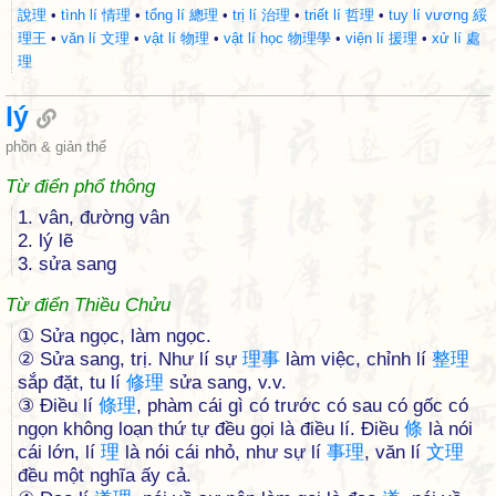
說理
•
tình lí 情理
•
tổng lí 總理
•
trị lí 治理
•
triết lí 哲理
•
tuy lí vương 綏
理王
•
văn lí 文理
•
vật lí 物理
•
vật lí học 物理學
•
viện lí 援理
•
xử lí 處
理
lý
phồn & giản thể
Từ điển phổ thông
1. vân, đường vân
2. lý lẽ
3. sửa sang
Từ điển Thiều Chửu
① Sửa ngọc, làm ngọc.
② Sửa sang, trị. Như lí sự
理
事
làm việc, chỉnh lí
整
理
sắp đặt, tu lí
修
理
sửa sang, v.v.
③ Ðiều lí
條
理
, phàm cái gì có trước có sau có gốc có
ngọn không loạn thứ tự đều gọi là điều lí. Ðiều
條
là nói
cái lớn, lí
理
là nói cái nhỏ, như sự lí
事
理
, văn lí
文
理
đều một nghĩa ấy cả.