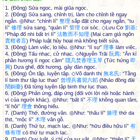
1. (Động) Sửa ngọc, mài giũa ngọc.
2. (Động) Sửa sang, chỉnh trị, làm cho chỉnh tề ngay
ngắn. ◎Như: “chỉnh lí”
整
理
sắp đặt cho ngay ngắn, “tu
lí”
修
理
sửa sang, “quản lí”
管
理
coi sóc. ◇Lưu Cơ
劉
基
:
“Pháp đố nhi bất tri lí”
法
斁
而
不
知
理
(Mại cam giả ngôn
賣
柑
者
言
) Pháp luật hủy hoại mà không biết sửa.
3. (Động) Làm việc, lo liệu. ◎Như: “lí sự”
理
事
làm việc.
4. (Động) Tấu nhạc, cử nhạc. ◇Nguyễn Trãi
阮
廌
: “Ẩn kỉ
phần hương lí ngọc cầm”
隱
几
焚
香
理
玉
琴
(Tức hứng
即
興
) Dựa ghế, đốt hương, gảy đàn ngọc.
5. (Động) Ôn tập, luyện tập. ◇Vô danh thị
無
名
氏
: “Tằng
lí binh thư tập lục thao”
曾
理
兵
書
習
六
韜
(Nháo đồng đài
鬧
銅
臺
) Đã từng luyện tập binh thư lục thao.
6. (Động) Phản ứng, đáp ứng (đối với lời nói hoặc hành
vi của người khác). ◎Như: “bất lí”
不
理
không quan tâm,
“lí hội”
理
會
thông hiểu.
7. (Danh) Thớ, đường vân. ◎Như: “thấu lí”
腠
理
thớ da
thịt, “mộc lí”
木
理
vân gỗ.
8. (Danh) Thứ tự, mạch lạc. ◎Như: “hữu điều hữu lí”
有
條
有
理
có thứ tự mạch lạc.
9. (Danh) Quy luật, ý chỉ của sự vật. ◎Như: “thiên lí”
天