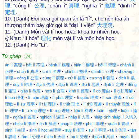
理
, “công lí”
公
理
, “chân lí”
真
理
, “nghĩa lí”
義
理
, “định lí”
定
理
.
10. (Danh) Đời xưa gọi quan án là “lí”, cho nên tòa án
thượng thẩm bây giờ gọi là “đại lí viện”
大
理
院
.
11. (Danh) Môn vật lí học hoặc khoa tự nhiên học.
◎Như: “lí hóa”
理
化
môn vật lí và môn hóa học.
12. (Danh) Họ “Lí”.
Từ ghép
74
án lí 案理
•
bất lí 不理
•
bệnh lí 病理
•
biện lí 辦理
•
bội lí 背理
•
chánh lí
正理
•
chân lí 真理
•
chí lí 至理
•
chỉnh lí 整理
•
chính lí 正理
•
chưởng lí
掌理
•
công lí 公理
•
cùng lí 窮理
•
cứ lí 據理
•
cương lí 疆理
•
dịch lí 易
理
•
duy lí 唯理
•
đại lí 代理
•
đạo lí 道理
•
địa lí 地理
•
định lí 定理
•
đổng
lí 董理
•
giáo lí 教理
•
hợp lí 合理
•
kinh lí 經理
•
lí do 理由
•
lí giải 理解
•
lí hoá 理化
•
lí luận 理論
•
lí phát 理髪
•
lí quốc 理國
•
lí sản 理產
•
lí số
理數
•
lí sự 理事
•
lí tài 理財
•
lí thất 理七
•
lí thú 理趣
•
lí thuyết 理說
•
lí
trí 理智
•
lí tưởng 理想
•
lí ưng 理應
•
liệu lí 料理
•
luân lí 倫理
•
luận lí 論
理
•
nghĩa lí 義理
•
nghịch lí 逆理
•
nhập lí 入理
•
nhập tình nhập lí 入情入
理
•
nhiếp lí 攝理
•
ôn lí 溫理
•
pháp lí 法理
•
phi lí 非理
•
quản lí 管理
•
sinh lí 生理
•
sinh lí học 生理學
•
suy lí 推理
•
sự lí 事理
•
tá lí 佐理
•
tán
lí 讚理
•
tâm lí 心理
•
thiên lí 天理
•
thụ lí 受理
•
thuần lí 純理
•
thuyết lí