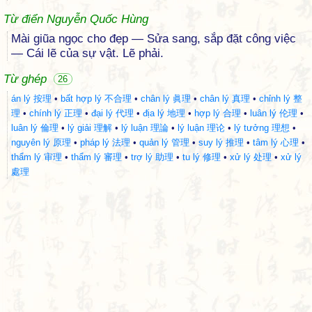
Từ điển Nguyễn Quốc Hùng
Mài giũa ngọc cho đẹp — Sửa sang, sắp đặt công việc
— Cái lẽ của sự vật. Lẽ phải.
Từ ghép
26
án lý 按理
•
bất hợp lý 不合理
•
chân lý 眞理
•
chân lý 真理
•
chỉnh lý 整
理
•
chính lý 正理
•
đại lý 代理
•
địa lý 地理
•
hợp lý 合理
•
luân lý 伦理
•
luân lý 倫理
•
lý giải 理解
•
lý luận 理論
•
lý luận 理论
•
lý tưởng 理想
•
nguyên lý 原理
•
pháp lý 法理
•
quản lý 管理
•
suy lý 推理
•
tâm lý 心理
•
thẩm lý 审理
•
thẩm lý 審理
•
trợ lý 助理
•
tu lý 修理
•
xử lý 处理
•
xử lý
處理