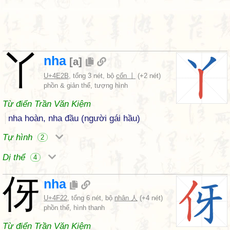
丫
nha
[
a
]
U+4E2B
, tổng 3 nét, bộ
cổn 丨
(+2 nét)
phồn & giản thể, tượng hình
Từ điển Trần Văn Kiệm
nha hoàn, nha đầu (người gái hầu)
Tự hình
2
Dị thể
4
伢
nha
U+4F22
, tổng 6 nét, bộ
nhân 人
(+4 nét)
phồn thể, hình thanh
Từ điển Trần Văn Kiệm