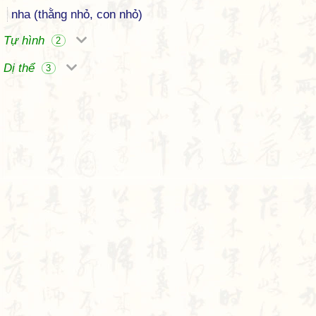
nha (thằng nhỏ, con nhỏ)
Tự hình
2
Dị thể
3