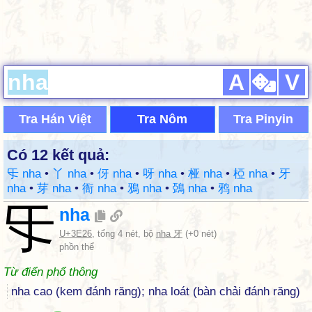
A
V
Tra Hán Việt
Tra Nôm
Tra Pinyin
Có 12 kết quả:
㸦 nha
•
丫 nha
•
伢 nha
•
呀 nha
•
桠 nha
•
椏 nha
•
牙
nha
•
芽 nha
•
衙 nha
•
鴉 nha
•
鵶 nha
•
鸦 nha
㸦
nha
U+3E26
, tổng 4 nét, bộ
nha 牙
(+0 nét)
phồn thể
Từ điển phổ thông
nha cao (kem đánh răng); nha loát (bàn chải đánh răng)