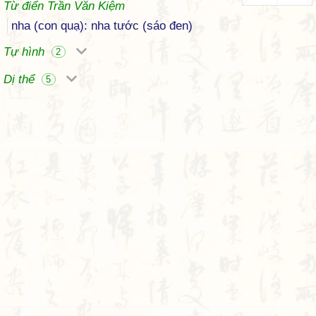
Từ điển Trần Văn Kiệm
nha (con quạ): nha tước (sáo đen)
Tự hình
2
Dị thể
5