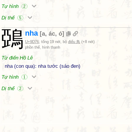
Tự hình
2
Dị thể
5
鵶
nha
[
a
,
ác
,
ó
]
U+9D76
, tổng 19 nét, bộ
điểu 鳥
(+8 nét)
phồn thể, hình thanh
Từ điển Hồ Lê
nha (con quạ): nha tước (sáo đen)
Tự hình
1
Dị thể
2