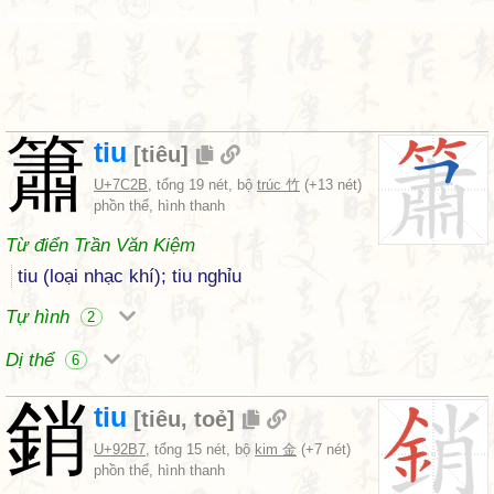
簫
tiu
[
tiêu
]
U+7C2B
, tổng 19 nét, bộ
trúc 竹
(+13 nét)
phồn thể, hình thanh
Từ điển Trần Văn Kiệm
tiu (loại nhạc khí); tiu nghỉu
Tự hình
2
Dị thể
6
銷
tiu
[
tiêu
,
toẻ
]
U+92B7
, tổng 15 nét, bộ
kim 金
(+7 nét)
phồn thể, hình thanh