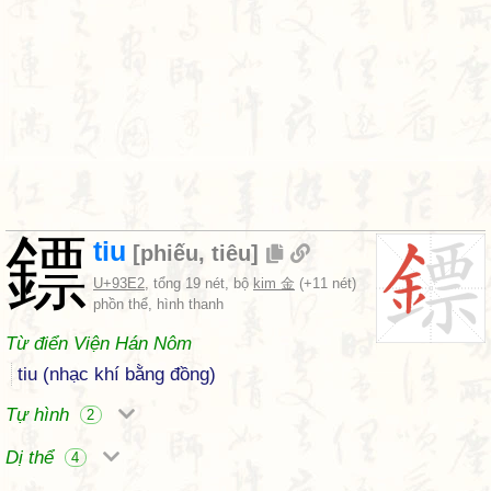
鏢
tiu
[
phiếu
,
tiêu
]
U+93E2
, tổng 19 nét, bộ
kim 金
(+11 nét)
phồn thể, hình thanh
Từ điển Viện Hán Nôm
tiu (nhạc khí bằng đồng)
Tự hình
2
Dị thể
4