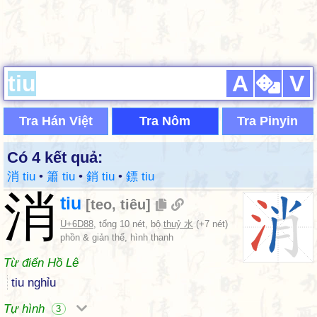
A
V
Tra Hán Việt
Tra Nôm
Tra Pinyin
Có 4 kết quả:
消 tiu
•
簫 tiu
•
銷 tiu
•
鏢 tiu
消
tiu
[
teo
,
tiêu
]
U+6D88
, tổng 10 nét, bộ
thuỷ 水
(+7 nét)
phồn & giản thể, hình thanh
Từ điển Hồ Lê
tiu nghỉu
Tự hình
3