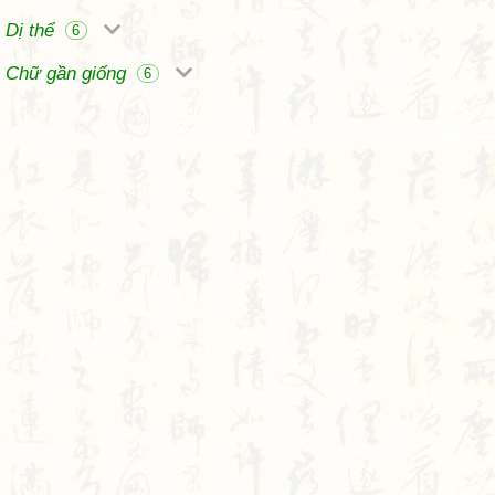
Dị thể
6
Chữ gần giống
6