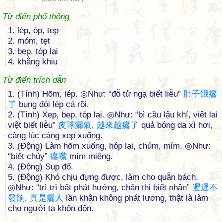
Từ điển phổ thông
1. lép, óp, tẹp
2. móm, tẹt
3. bẹp, tóp lại
4. khẳng khiu
Từ điển trích dẫn
1. (Tính) Hõm, lép. ◎Như: “đỗ tử ngạ biết liễu”
肚
子
餓
癟
了
bụng đói lép cả rồi.
2. (Tính) Xẹp, bẹp, tóp lại. ◎Như: “bì cầu lậu khí, việt lai
việt biết liễu”
皮
球
漏
氣
,
越
來
越
癟
了
quả bóng da xì hơi,
càng lúc càng xẹp xuống.
3. (Động) Làm hõm xuống, hóp lại, chúm, mím. ◎Như:
“biết chủy”
癟
嘴
mím miệng.
4. (Động) Sụp đổ.
5. (Động) Khó chịu đựng được, làm cho quẫn bách.
◎Như: “trì trì bất phát hướng, chân thị biết nhân”
遲
遲
不
發
餉
,
真
是
癟
人
lần khân không phát lương, thật là làm
cho người ta khốn đốn.