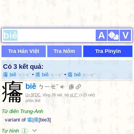
A
V
Tra Hán Việt
Tra Nôm
Tra Pinyin
Có 3 kết quả:
㿜 biě
•
瘪 biě
•
癟 biě
ㄅㄧㄝˇ
ㄅㄧㄝˇ
ㄅㄧㄝˇ
㿜
biě
ㄅㄧㄝˇ
U+3FDC
, tổng 28 nét, bộ
nǐ 疒
(+23 nét)
phồn thể
Từ điển Trung-Anh
variant of
癟
|
瘪
[bie3]
Tự hình
1