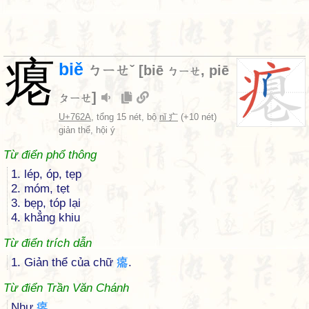
瘪
biě
ㄅㄧㄝˇ
[
biē
,
piē
ㄅㄧㄝ
]
ㄆㄧㄝ
U+762A
, tổng 15 nét, bộ
nǐ 疒
(+10 nét)
giản thể, hội ý
Từ điển phổ thông
1. lép, óp, tẹp
2. móm, tẹt
3. bẹp, tóp lại
4. khẳng khiu
Từ điển trích dẫn
1. Giản thể của chữ
癟
.
Từ điển Trần Văn Chánh
Như
癟