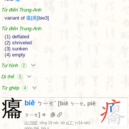
Từ điển Trung-Anh
variant of
癟
|
瘪
[bie3]
Từ điển Trung-Anh
(1) deflated
(2) shriveled
(3) sunken
(4) empty
Tự hình
2
Dị thể
3
Từ ghép
4
癟
biě
ㄅㄧㄝˇ
[
biē
,
piē
ㄅㄧㄝ
]
ㄆㄧㄝ
U+765F
, tổng 19 nét, bộ
nǐ 疒
(+14 nét)
phồn thể, hội ý