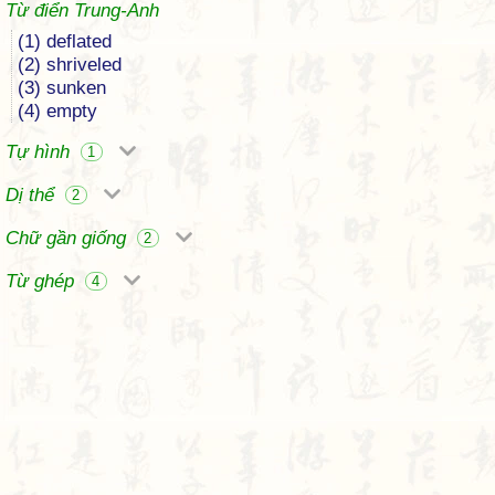
Từ điển Trung-Anh
(1) deflated
(2) shriveled
(3) sunken
(4) empty
Tự hình
1
Dị thể
2
Chữ gần giống
2
Từ ghép
4