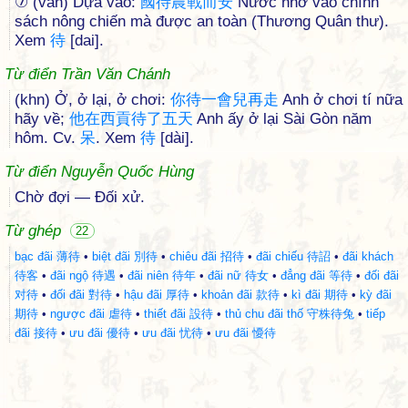
⑦ (văn) Dựa vào:
國
待
農
戰
而
安
Nước nhờ vào chính
sách nông chiến mà được an toàn (Thương Quân thư).
Xem
待
[dai].
Từ điển Trần Văn Chánh
(khn) Ở, ở lại, ở chơi:
你
待
一
會
兒
再
走
Anh ở chơi tí nữa
hãy về;
他
在
西
貢
待
了
五
天
Anh ấy ở lại Sài Gòn năm
hôm. Cv.
呆
. Xem
待
[dài].
Từ điển Nguyễn Quốc Hùng
Chờ đợi — Đối xử.
Từ ghép
22
bạc đãi 薄待
•
biệt đãi 別待
•
chiêu đãi 招待
•
đãi chiếu 待詔
•
đãi khách
待客
•
đãi ngộ 待遇
•
đãi niên 待年
•
đãi nữ 待女
•
đẳng đãi 等待
•
đối đãi
对待
•
đối đãi 對待
•
hậu đãi 厚待
•
khoản đãi 款待
•
kì đãi 期待
•
kỳ đãi
期待
•
ngược đãi 虐待
•
thiết đãi 設待
•
thủ chu đãi thố 守株待兔
•
tiếp
đãi 接待
•
ưu đãi 優待
•
ưu đãi 忧待
•
ưu đãi 懮待