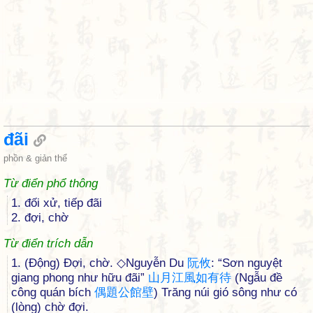
đãi
phồn & giản thể
Từ điển phổ thông
1. đối xử, tiếp đãi
2. đợi, chờ
Từ điển trích dẫn
1. (Động) Đợi, chờ. ◇Nguyễn Du
阮
攸
: “Sơn nguyệt
giang phong như hữu đãi”
山
月
江
風
如
有
待
(Ngẫu đề
công quán bích
偶
題
公
館
壁
) Trăng núi gió sông như có
(lòng) chờ đợi.