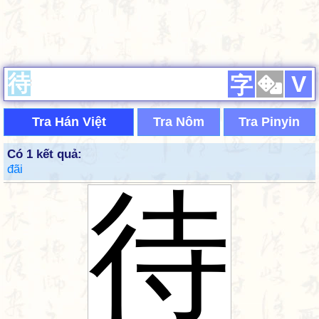
V
字
Tra Hán Việt
Tra Nôm
Tra Pinyin
Có 1 kết quả:
đãi
待