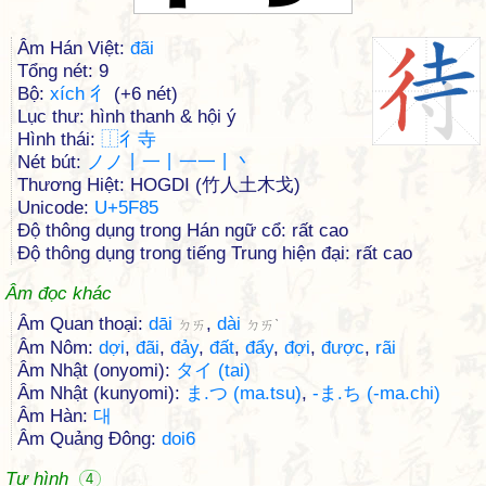
Âm Hán Việt:
đãi
Tổng nét: 9
Bộ:
xích 彳
(+6 nét)
Lục thư: hình thanh & hội ý
Hình thái:
⿰
彳
寺
Nét bút:
ノノ丨一丨一一丨丶
Thương Hiệt: HOGDI (竹人土木戈)
Unicode:
U+5F85
Độ thông dụng trong Hán ngữ cổ: rất cao
Độ thông dụng trong tiếng Trung hiện đại: rất cao
Âm đọc khác
Âm Quan thoại:
dāi
,
dài
ㄉㄞ
ㄉㄞˋ
Âm Nôm:
dợi
,
đãi
,
đảy
,
đất
,
đẩy
,
đợi
,
được
,
rãi
Âm Nhật (onyomi):
タイ (tai)
Âm Nhật (kunyomi):
ま.つ (ma.tsu)
,
-ま.ち (-ma.chi)
Âm Hàn:
대
Âm Quảng Đông:
doi6
Tự hình
4