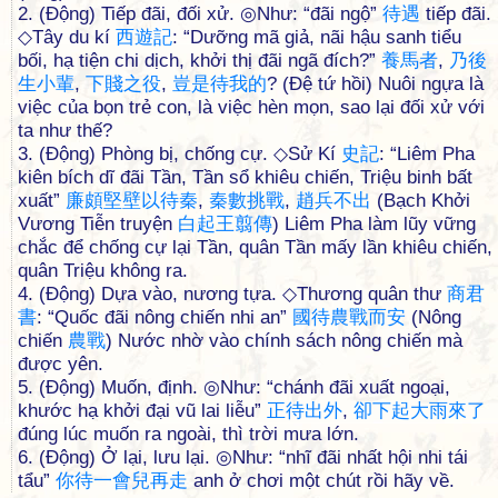
2. (Động) Tiếp đãi, đối xử. ◎Như: “đãi ngộ”
待
遇
tiếp đãi.
◇Tây du kí
西
遊
記
: “Dưỡng mã giả, nãi hậu sanh tiểu
bối, hạ tiện chi dịch, khởi thị đãi ngã đích?”
養
馬
者
,
乃
後
生
小
輩
,
下
賤
之
役
,
豈
是
待
我
的
? (Đệ tứ hồi) Nuôi ngựa là
việc của bọn trẻ con, là việc hèn mọn, sao lại đối xử với
ta như thế?
3. (Động) Phòng bị, chống cự. ◇Sử Kí
史
記
: “Liêm Pha
kiên bích dĩ đãi Tần, Tần sổ khiêu chiến, Triệu binh bất
xuất”
廉
頗
堅
壁
以
待
秦
,
秦
數
挑
戰
,
趙
兵
不
出
(Bạch Khởi
Vương Tiễn truyện
白
起
王
翦
傳
) Liêm Pha làm lũy vững
chắc để chống cự lại Tần, quân Tần mấy lần khiêu chiến,
quân Triệu không ra.
4. (Động) Dựa vào, nương tựa. ◇Thương quân thư
商
君
書
: “Quốc đãi nông chiến nhi an”
國
待
農
戰
而
安
(Nông
chiến
農
戰
) Nước nhờ vào chính sách nông chiến mà
được yên.
5. (Động) Muốn, định. ◎Như: “chánh đãi xuất ngoại,
khước hạ khởi đại vũ lai liễu”
正
待
出
外
,
卻
下
起
大
雨
來
了
đúng lúc muốn ra ngoài, thì trời mưa lớn.
6. (Động) Ở lại, lưu lại. ◎Như: “nhĩ đãi nhất hội nhi tái
tẩu”
你
待
一
會
兒
再
走
anh ở chơi một chút rồi hãy về.