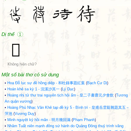
Dị thể
1
𥩳
Không hiện chữ?
Một số bài thơ có sử dụng
•
Hoạ Đỗ lục sự đề hồng diệp - 和杜錄事題紅葉
(
Bạch Cư Dị
)
•
Hoán khê sa kỳ 1 - 浣溪沙其一
(
Lý Dục
)
•
Hoàng nhị tử thư trai nguyên tịch hội ẩm - 皇二子書齋元夕會飲
(
Tương
An quận vương
)
•
Hoàng Phủ Nhạc Vân Khê tạp đề kỳ 5 - Bình trì - 皇甫岳雲谿雜題其五－
萍池
(
Vương Duy
)
•
Minh nguyệt kỷ hồi mãn - 明月幾回滿
(
Phạm Phanh
)
•
Nhâm Tuất niên mạnh đông sứ hành do Quảng Đông thuỷ trình vãng