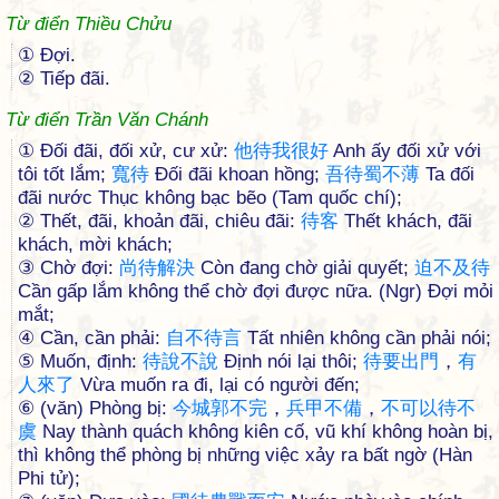
Từ điển Thiều Chửu
① Ðợi.
② Tiếp đãi.
Từ điển Trần Văn Chánh
① Đối đãi, đối xử, cư xử:
他
待
我
很
好
Anh ấy đối xử với
tôi tốt lắm;
寬
待
Đối đãi khoan hồng;
吾
待
蜀
不
薄
Ta đối
đãi nước Thục không bạc bẽo (Tam quốc chí);
② Thết, đãi, khoản đãi, chiêu đãi:
待
客
Thết khách, đãi
khách, mời khách;
③ Chờ đợi:
尚
待
解
決
Còn đang chờ giải quyết;
迫
不
及
待
Cần gấp lắm không thể chờ đợi được nữa. (Ngr) Đợi mỏi
mắt;
④ Cần, cần phải:
自
不
待
言
Tất nhiên không cần phải nói;
⑤ Muốn, định:
待
說
不
說
Định nói lại thôi;
待
要
出
門
，
有
人
來
了
Vừa muốn ra đi, lại có người đến;
⑥ (văn) Phòng bị:
今
城
郭
不
完
，
兵
甲
不
備
，
不
可
以
待
不
虞
Nay thành quách không kiên cố, vũ khí không hoàn bị,
thì không thể phòng bị những việc xảy ra bất ngờ (Hàn
Phi tử);