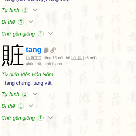
Tự hình
3
Dị thể
5
Chữ gần giống
2
賍
tang
U+8CCD
, tổng 13 nét, bộ
bối 貝
(+6 nét)
phồn thể, hình thanh
Từ điển Viện Hán Nôm
tang chứng, tang vật
Tự hình
1
Dị thể
1
Chữ gần giống
1