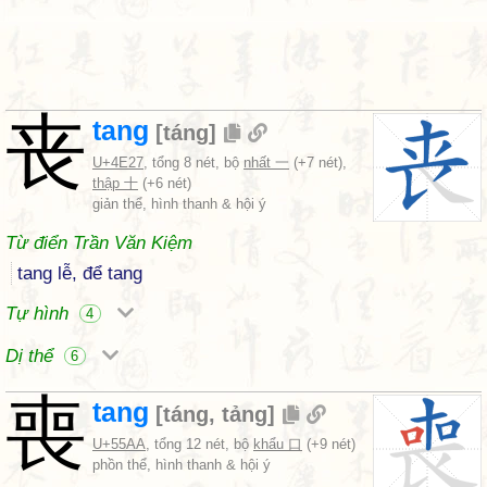
丧
tang
[
táng
]
U+4E27
, tổng 8 nét, bộ
nhất 一
(+7 nét),
thập 十
(+6 nét)
giản thể, hình thanh & hội ý
Từ điển Trần Văn Kiệm
tang lễ, để tang
Tự hình
4
Dị thể
6
喪
tang
[
táng
,
tảng
]
U+55AA
, tổng 12 nét, bộ
khẩu 口
(+9 nét)
phồn thể, hình thanh & hội ý