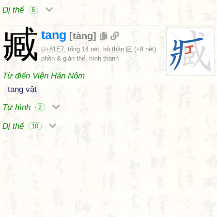
Dị thể
6
臧
tang
[
tàng
]
U+81E7
, tổng 14 nét, bộ
thần 臣
(+8 nét)
phồn & giản thể, hình thanh
Từ điển Viện Hán Nôm
tang vật
Tự hình
2
Dị thể
10