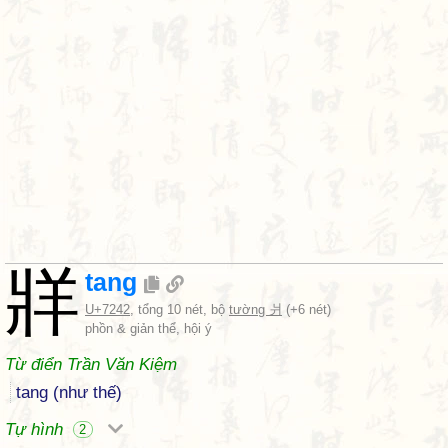
牂
tang
U+7242
, tổng 10 nét, bộ
tường 爿
(+6 nét)
phồn & giản thể, hội ý
Từ điển Trần Văn Kiệm
tang (như thế)
Tự hình
2