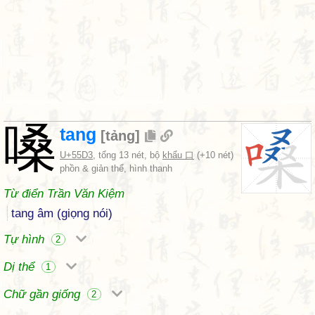
嗓
tang
[
tảng
]
U+55D3
, tổng 13 nét, bộ
khẩu 口
(+10 nét)
phồn & giản thể, hình thanh
Từ điển Trần Văn Kiệm
tang âm (giọng nói)
Tự hình
2
Dị thể
1
Chữ gần giống
2