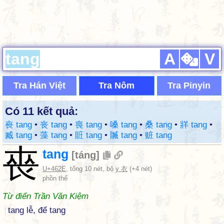
A
V
Tra Hán Việt
Tra Nôm
Tra Pinyin
Có 11 kết quả:
䘮 tang
•
丧 tang
•
喪 tang
•
嗓 tang
•
桑 tang
•
牂 tang
•
臧 tang
•
藻 tang
•
賍 tang
•
贓 tang
•
赃 tang
䘮
tang
[
táng
]
U+462E
, tổng 10 nét, bộ
y 衣
(+4 nét)
phồn thể
Từ điển Trần Văn Kiệm
tang lễ, để tang