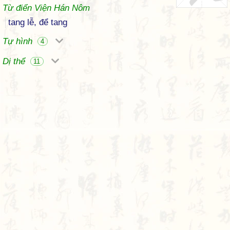
Từ điển Viện Hán Nôm
tang lễ, để tang
Tự hình
4
Dị thể
11