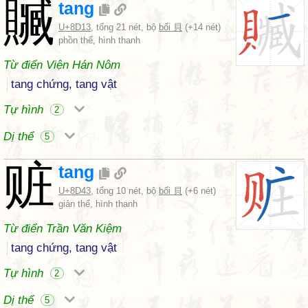
贓
tang
U+8D13
, tổng 21 nét, bộ
bối 貝
(+14 nét)
phồn thể, hình thanh
Từ điển Viện Hán Nôm
tang chứng, tang vật
Tự hình
2
Dị thể
5
赃
tang
U+8D43
, tổng 10 nét, bộ
bối 貝
(+6 nét)
giản thể, hình thanh
Từ điển Trần Văn Kiệm
tang chứng, tang vật
Tự hình
2
Dị thể
5