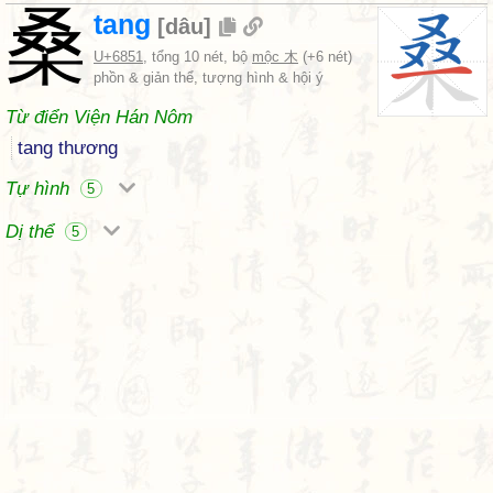
桑
tang
[
dâu
]
U+6851
, tổng 10 nét, bộ
mộc 木
(+6 nét)
phồn & giản thể, tượng hình & hội ý
Từ điển Viện Hán Nôm
tang thương
Tự hình
5
Dị thể
5