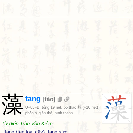
藻
tang
[
tảo
]
U+85FB
, tổng 19 nét, bộ
thảo 艸
(+16 nét)
phồn & giản thể, hình thanh
Từ điển Trần Văn Kiệm
tang (tên loại cây), tang sức