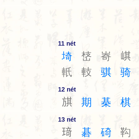
11 nét
埼
㟚
㟢
𡸷
軝
䡋
骐
骑
12 nét
𣄃
期
棊
棋
13 nét
𤦺
碁
碕
䩓