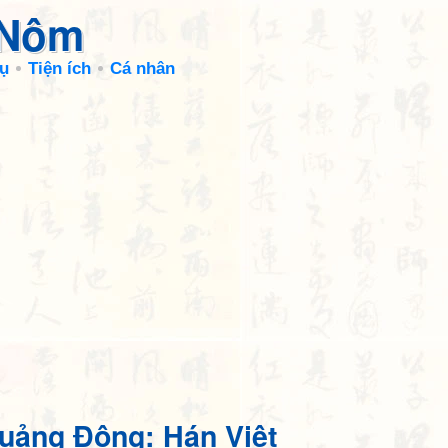
 Nôm
ụ
Tiện ích
Cá nhân
uảng Đông: Hán Việt