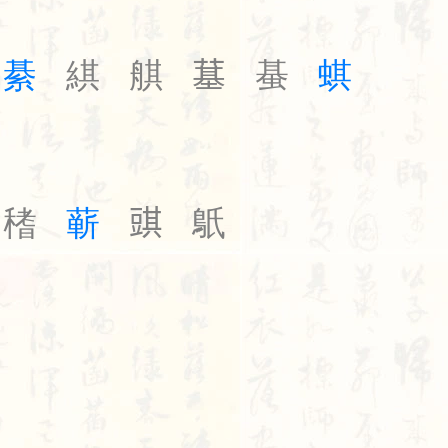
綦
綨
䑴
𦸀
蜝
蜞
䅲
蕲
𧯯
䲬