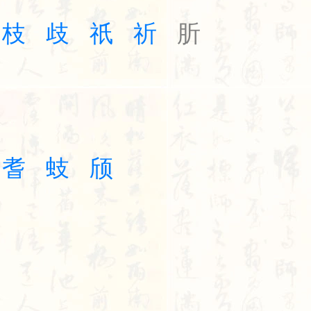
枝
歧
祇
祈
肵
耆
蚑
颀