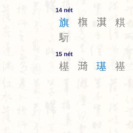
14 nét
旗
𣗍
𣾁
粸
䭼
15 nét
樭
𣾏
璂
禥