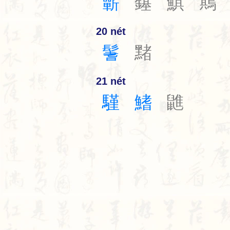
蘄
䥓
鯕
䳢
20 nét
鬐
䵭
21 nét
騹
鰭
䶆