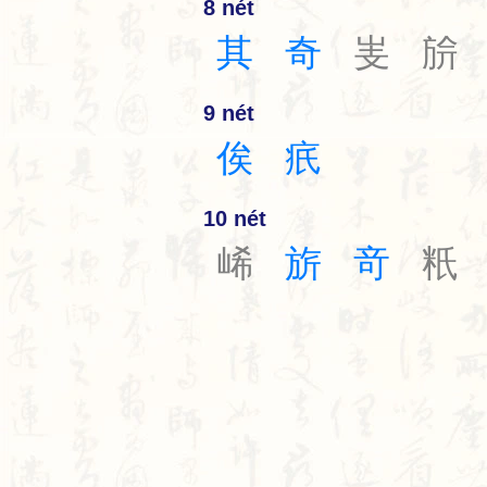
8 nét
其
奇
㞿
㫅
9 nét
俟
疧
10 nét
㟓
旂
竒
䉻