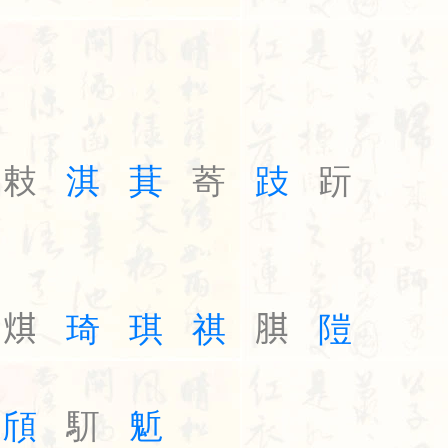
㩽
淇
萁
䓫
跂
䟚
𤊄
琦
琪
祺
𦝁
隑
頎
䭶
鬿