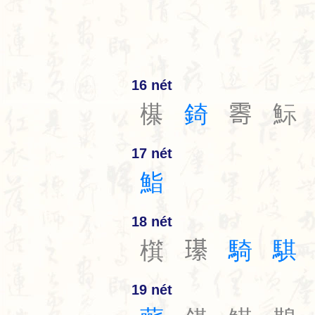
16 nét
㯦
錡
𩃤
䱈
17 nét
鮨
18 nét
檱
𤪌
騎
騏
19 nét