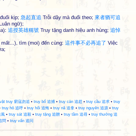
đuổi kịp;
急
起
直
追
Trỗi dậy mà đuổi theo;
來
者
猶
可
追
(Luận ngữ);
ua):
追
授
英
雄
稱
號
Truy tặng danh hiệu anh hùng;
追
悼
ã mất...), tìm (moi) đến cùng:
這
件
事
不
必
再
追
了
Việc
ữa;
 vật truy 窮寇勿追
•
truy bổ 追捕
•
truy cản 追趕
•
truy cầu 追求
•
truy
•
truy hô 追呼
•
truy hối 追悔
•
truy nã 追拿
•
truy nguyên 追源
•
truy
 追風
•
truy sát 追殺
•
truy tặng 追贈
•
truy tầm 追尋
•
truy thưởng 追
 追問
•
truy vấn 追问