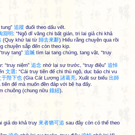
 tung”
追
蹤
đuổi theo dấu vết.
陶
淵
明
: “Ngộ dĩ vãng chi bất gián, tri lai giả chi khả
追
(Quy khứ lai từ
歸
去
來
辭
) Hiểu rằng chuyện qua rồi
g chuyện sắp đến còn theo kịp.
 “truy tang”
追
贓
tìm lại tang chứng, tang vật, “truy
ư: “truy niệm”
追
念
nhớ lại sự trước, “truy điệu”
追
悼
yển
文
選
: “Cái truy tiên đế chi thù ngộ, dục báo chi vu
之
于
陛
下
也
(Gia Cát Lượng
諸
葛
亮
, Xuất sư biểu
出
師
ủa tiên đế mà muốn đền đáp với bệ hạ đấy.
núm chuông (chung nữu
鐘
紐
).
i giả do khả truy
來
者
猶
可
追
sau đây còn có thể theo