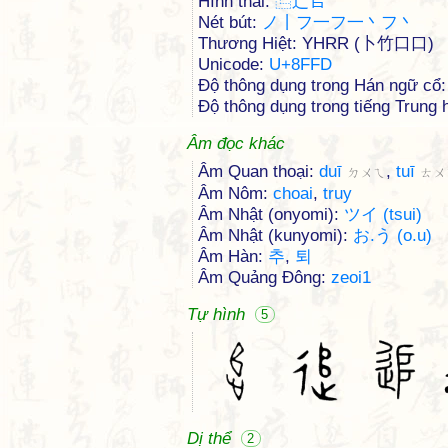
Hình thái:
⿺
辶
𠂤
Nét bút:
ノ丨フ一フ一丶フ丶
Thương Hiệt: YHRR (卜竹口口)
Unicode:
U+8FFD
Độ thông dụng trong Hán ngữ cổ:
Độ thông dụng trong tiếng Trung h
Âm đọc khác
Âm Quan thoại:
duī
,
tuī
ㄉㄨㄟ
ㄊㄨ
Âm Nôm:
choai
,
truy
Âm Nhật (onyomi):
ツイ (tsui)
Âm Nhật (kunyomi):
お.う (o.u)
Âm Hàn:
추
,
퇴
Âm Quảng Đông:
zeoi1
Tự hình
5
Dị thể
2