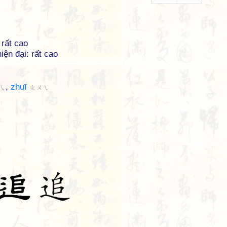
 rất cao
iện đại: rất cao
,
zhuī
ㄟ
ㄓㄨㄟ