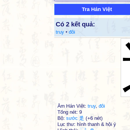
Tra Hán Việt
Có 2 kết quả:
truy
•
đôi
Âm Hán Việt:
truy
,
đôi
Tổng nét: 9
Bộ:
sước 辵
(+6 nét)
Lục thư: hình thanh & hội ý