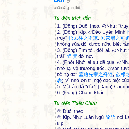
phồn & giản thể
Từ điển trích dẫn
1. (Động) Đuổi theo. ◎Như: “truy
2. (Động) Kịp. ◇Đào Uyên Minh
truy”
悟
以
往
之
不
諫
,
知
來
者
之
可
không sửa đổi được nữa, biết rằn
3. (Động) Tìm tòi, đòi lại. ◎Như:
trái”
追
債
đòi nợ.
4. (Phó) Nhớ lại sự đã qua. ◎Nh
nhớ lại và thương tiếc. ◇Văn tu
bệ hạ dã”
蓋
追
先
帝
之
殊
遇
,
欲
報
表
) Vì nhớ ơn tri ngộ đặc biệt c
5. Một âm là “đôi”. (Danh) Cái 
6. (Động) Chạm, khắc.
Từ điển Thiều Chửu
① Đuổi theo.
② Kịp. Như Luận Ngữ
論
語
nói La
kịp.