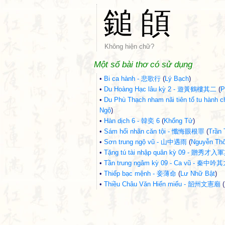
鎚
頧
Không hiện chữ?
Một số bài thơ có sử dụng
•
Bi ca hành - 悲歌行
(
Lý Bạch
)
•
Du Hoàng Hạc lâu kỳ 2 - 遊黃鶴樓其二
(
P
•
Du Phù Thạch nham nãi tiên tổ tu 
Ngộ
)
•
Hàn dịch 6 - 韓奕 6
(
Khổng Tử
)
•
Sám hối nhãn căn tội - 懺悔眼根罪
(
Trần 
•
Sơn trung ngộ vũ - 山中遇雨
(
Nguyễn Th
•
Tặng tú tài nhập quân kỳ 09 - 贈秀才
•
Tần trung ngâm kỳ 09 - Ca vũ - 秦
•
Thiếp bạc mệnh - 妾薄命
(
Lư Nhữ Bật
)
•
Thiều Châu Văn Hiến miếu - 韶州文憲廟
(