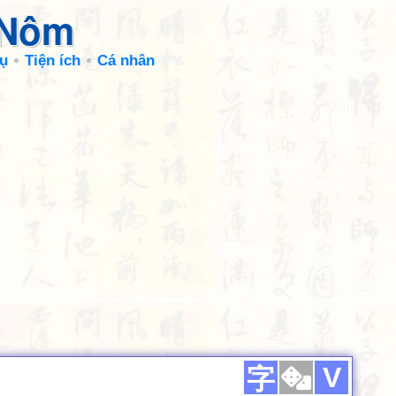
 Nôm
ụ
Tiện ích
Cá nhân
V
字