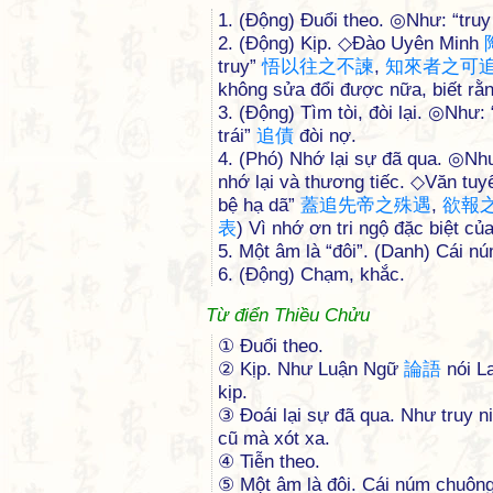
1. (Động) Đuổi theo. ◎Như: “truy
2. (Động) Kịp. ◇Đào Uyên Minh
truy”
悟
以
往
之
不
諫
,
知
來
者
之
可
không sửa đổi được nữa, biết rằn
3. (Động) Tìm tòi, đòi lại. ◎Như:
trái”
追
債
đòi nợ.
4. (Phó) Nhớ lại sự đã qua. ◎Nh
nhớ lại và thương tiếc. ◇Văn tu
bệ hạ dã”
蓋
追
先
帝
之
殊
遇
,
欲
報
表
) Vì nhớ ơn tri ngộ đặc biệt c
5. Một âm là “đôi”. (Danh) Cái 
6. (Động) Chạm, khắc.
Từ điển Thiều Chửu
① Đuổi theo.
② Kịp. Như Luận Ngữ
論
語
nói La
kịp.
③ Đoái lại sự đã qua. Như truy 
cũ mà xót xa.
④ Tiễn theo.
⑤ Một âm là đôi. Cái núm chuôn