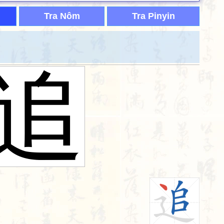
Tra Nôm
Tra Pinyin
追