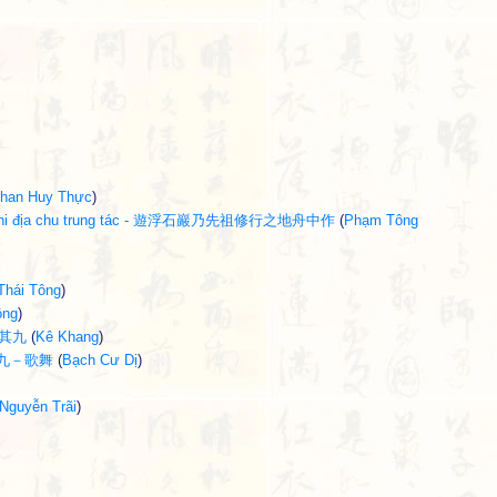
han Huy Thực
)
hành chi địa chu trung tác - 遊浮石巖乃先祖修行之地舟中作
(
Phạm Tông
Thái Tông
)
ông
)
入軍其九
(
Kê Khang
)
中吟其九－歌舞
(
Bạch Cư Dị
)
Nguyễn Trãi
)