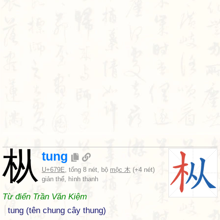
枞
tung
U+679E
, tổng 8 nét, bộ
mộc 木
(+4 nét)
giản thể, hình thanh
Từ điển Trần Văn Kiệm
tung (tên chung cây thung)