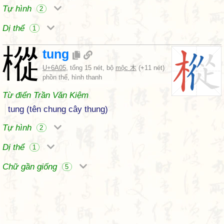
Tự hình
2
Dị thể
1
樅
tung
U+6A05
, tổng 15 nét, bộ
mộc 木
(+11 nét)
phồn thể, hình thanh
Từ điển Trần Văn Kiệm
tung (tên chung cây thung)
Tự hình
2
Dị thể
1
Chữ gần giống
5