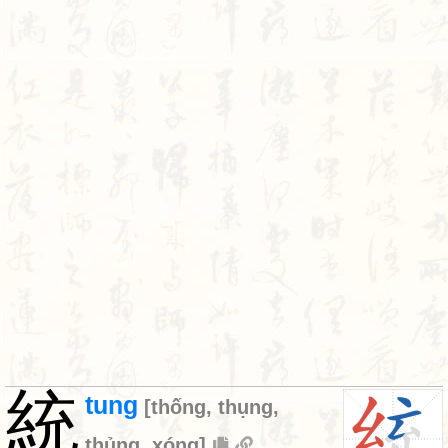
統
tung
[
thống
,
thụng
,
thủng
,
xóng
]