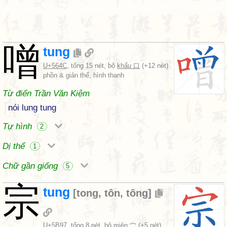
噌
tung
U+564C
, tổng 15 nét, bộ
khẩu 口
(+12 nét)
phồn & giản thể, hình thanh
Từ điển Trần Văn Kiệm
nói lung tung
Tự hình
2
Dị thể
1
Chữ gần giống
5
宗
tung
[
tong
,
tôn
,
tông
]
U+5B97
, tổng 8 nét, bộ
miên 宀
(+5 nét)