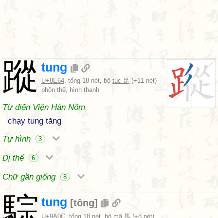
蹤
tung
U+8E64
, tổng 18 nét, bộ
túc 足
(+11 nét)
phồn thể, hình thanh
Từ điển Viện Hán Nôm
chạy tung tăng
Tự hình
3
Dị thể
6
Chữ gần giống
8
騌
tung
[
tông
]
U+9A0C
, tổng 18 nét, bộ
mã 馬
(+8 nét)