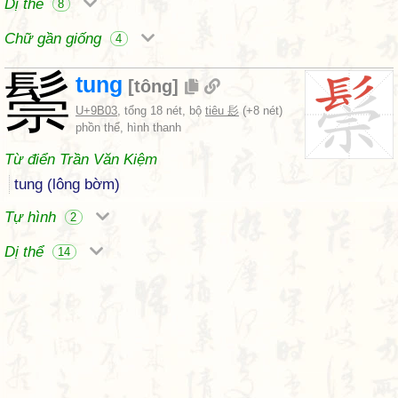
Dị thể
8
Chữ gần giống
4
鬃
tung
[
tông
]
U+9B03
, tổng 18 nét, bộ
tiêu 髟
(+8 nét)
phồn thể, hình thanh
Từ điển Trần Văn Kiệm
tung (lông bờm)
Tự hình
2
Dị thể
14