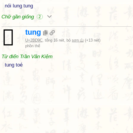
nói lung tung
Chữ gần giống
2
𫶜
tung
U+2BD9C
, tổng 16 nét, bộ
sơn 山
(+13 nét)
phồn thể
Từ điển Trần Văn Kiệm
tung toé