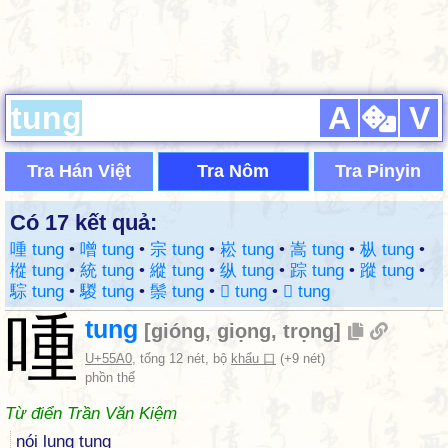
A
V
Tra Hán Việt
Tra Nôm
Tra Pinyin
Có 17 kết quả:
喠 tung
•
噌 tung
•
宗 tung
•
崧 tung
•
嵩 tung
•
枞 tung
•
樅 tung
•
統 tung
•
縱 tung
•
纵 tung
•
踪 tung
•
蹤 tung
•
騌 tung
•
騣 tung
•
鬃 tung
•
𡀢 tung
•
𫶜 tung
喠
tung
[
gióng
,
giọng
,
trọng
]
U+55A0
, tổng 12 nét, bộ
khẩu 口
(+9 nét)
phồn thể
Từ điển Trần Văn Kiệm
nói lung tung