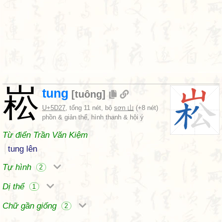
崧
tung
[
tuông
]
U+5D27
, tổng 11 nét, bộ
sơn 山
(+8 nét)
phồn & giản thể, hình thanh & hội ý
Từ điển Trần Văn Kiệm
tung lên
Tự hình
2
Dị thể
1
Chữ gần giống
2