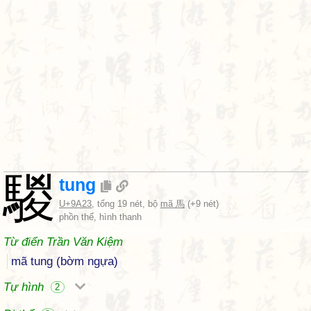
騣
tung
U+9A23
, tổng 19 nét, bộ
mã 馬
(+9 nét)
phồn thể, hình thanh
Từ điển Trần Văn Kiệm
mã tung (bờm ngựa)
Tự hình
2