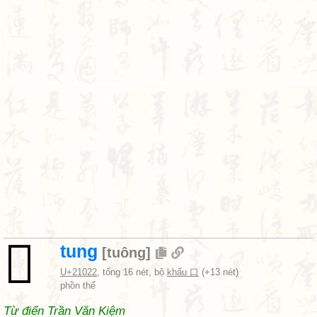
𡀢
tung
[
tuông
]
U+21022
, tổng 16 nét, bộ
khẩu 口
(+13 nét)
phồn thể
Từ điển Trần Văn Kiệm