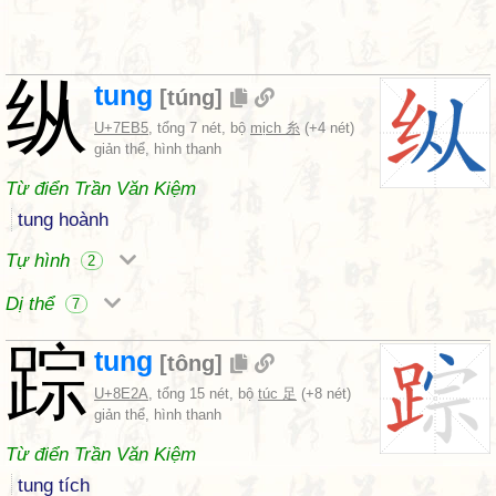
纵
tung
[
túng
]
U+7EB5
, tổng 7 nét, bộ
mịch 糸
(+4 nét)
giản thể, hình thanh
Từ điển Trần Văn Kiệm
tung hoành
Tự hình
2
Dị thể
7
踪
tung
[
tông
]
U+8E2A
, tổng 15 nét, bộ
túc 足
(+8 nét)
giản thể, hình thanh
Từ điển Trần Văn Kiệm
tung tích