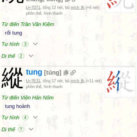
U+7D71
, tổng 12 nét, bộ
mịch 糸
(+6 nét)
phồn thể, hình thanh
Từ điển Trần Văn Kiệm
rối tung
Tự hình
3
Dị thể
2
縱
tung
[
túng
]
U+7E31
, tổng 17 nét, bộ
mịch 糸
(+11 nét)
phồn thể, hình thanh
Từ điển Viện Hán Nôm
tung hoành
Tự hình
4
Dị thể
7