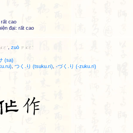
 rất cao
iện đại: rất cao
,
zuò
ㄨㄛˊ
ㄗㄨㄛˋ
サ (sa)
u.ru)
,
つく.り (tsuku.ri)
,
-づく.り (-zuku.ri)