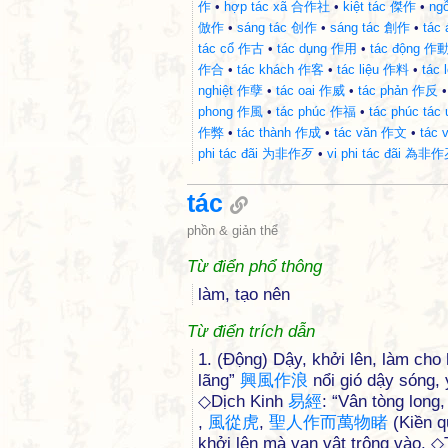
作
•
hợp tác xã 合作社
•
kiệt tác 傑作
•
ng
倣作
•
sáng tác 创作
•
sáng tác 創作
•
tác
tác cổ 作古
•
tác dụng 作用
•
tác động 作
作合
•
tác khách 作客
•
tác liệu 作料
•
tác
nghiệt 作孽
•
tác oai 作威
•
tác phản 作反
phong 作風
•
tác phúc 作福
•
tác phúc t
作弊
•
tác thành 作成
•
tác văn 作文
•
tác 
phi tác đãi 为非作歹
•
vi phi tác đãi 為非
tác
phồn & giản thể
Từ điển phổ thông
làm, tạo nên
Từ điển trích dẫn
1. (Động) Dậy, khởi lên, làm cho
lãng”
興
風
作
浪
nổi gió dậy sóng, 
◇Dịch Kinh
易
經
: “Vân tòng long
,
風
從
虎
,
聖
人
作
而
萬
物
睹
(Kiền q
khởi lên mà vạn vật trông vào. 