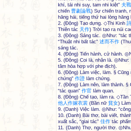
khí, tái nhi suy, tam nhi kiệt”
夫
chiến
曹
劌
論
戰
) Sự chiến tranh, 
hăng hái, tiếng thứ hai lòng hăng 
2. (Động) Tạo dựng. ◇Thi Kinh
Thiên tác
天
作
) Trời tạo ra núi ca
3. (Động) Sáng tác. ◎Như: “tác t
“Thuật nhi bất tác”
述
而
不
作
(Thu
sáng tác.
4. (Động) Tiến hành, cử hành. ◎
5. (Động) Coi là, nhận là. ◎Như:
tâm hòa hợp với phe địch).
6. (Động) Làm việc, làm. § Cũng
chứng”
作
證
làm chứng.
7. (Động) Làm nên, làm thành. §
“tác quan”
作
官
làm quan.
8. (Động) Chế tạo, làm ra. ◇Tầ
他
人
作
嫁
衣
裳
(Bần nữ
貧
女
) Làm
9. (Danh) Việc làm. ◎Như: “công
10. (Danh) Bài thơ, bài viết, thà
xuất sắc, “giai tác”
佳
作
tác phẩm
11. (Danh) Thợ, người thợ. ◎Nh