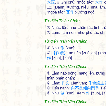
木
匠
. § Ghi chú: “mộc tác”
木
作
c
12. (Danh) Xưởng, hiệu, nhà là
“ngõa tác”
瓦
作
xưởng ngói.
Từ điển Thiều Chửu
① Nhấc lên, như chấn tác tinh t
② Làm, làm nên, như phụ tác ch
Từ điển Trần Văn Chánh
① Như
作
[zuò];
②
【
作
踐
】
tác tiễn [zuójian] (k
作
[zuo], [zuò].
Từ điển Trần Văn Chánh
① Làm náo động, hăng lên, bừng
thần phấn chấn;
② Làm:
作
文
Làm văn;
作
會
議
主
③ Tiến hành:
向
不
良
傾
向
鬥
爭
Tiế
④ Như
做
[zuò]. Xem
作
[zuo], [z
Từ điển Trần Văn Chánh