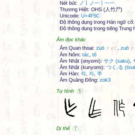
Nét bút:
ノ丨ノ一丨一一
Thương Hiệt: OHS (人竹尸)
Unicode:
U+4F5C
Độ thông dụng trong Hán ngữ cổ:
Độ thông dụng trong tiếng Trung h
Âm đọc khác
Âm Quan thoại:
zuō
,
zuó
ㄗㄨㄛ
ㄗ
Âm Nôm:
tác
,
tố
Âm Nhật (onyomi):
サク (saku)
,
Âm Nhật (kunyomi):
つく.る (tsuk
Âm Hàn:
작
,
자
,
주
Âm Quảng Đông:
zok3
Tự hình
5
Dị thể
7