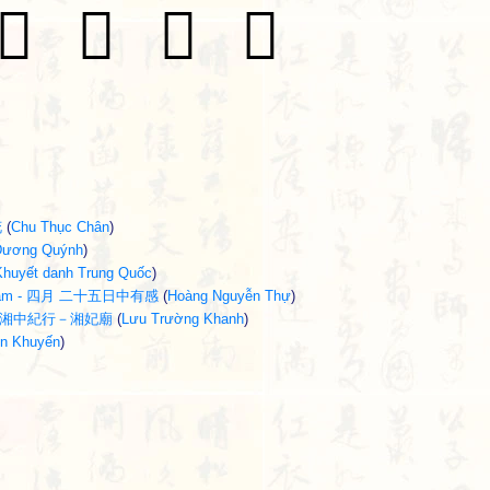
𠆯
𠈨
𢓓
𢼎
花
(
Chu Thục Chân
)
Dương Quýnh
)
Khuyết danh Trung Quốc
)
 hữu cảm - 四月 二十五日中有感
(
Hoàng Nguyễn Thự
)
miếu - 湘中紀行－湘妃廟
(
Lưu Trường Khanh
)
n Khuyến
)