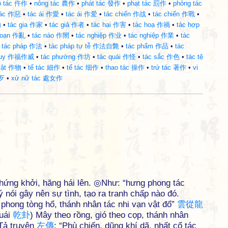
ỗ tác 仵作
•
nông tác 農作
•
phát tác 發作
•
phạt tác 罰作
•
phỏng tác
 ác 作惡
•
tác ái 作愛
•
tác ái 作爱
•
tác chiến 作战
•
tác chiến 作戰
•
動
•
tác gia 作家
•
tác giả 作者
•
tác hại 作害
•
tác hoạ 作禍
•
tác hợp
 loạn 作亂
•
tác náo 作閙
•
tác nghiệp 作业
•
tác nghiệp 作業
•
tác
•
tác pháp 作法
•
tác pháp tự tễ 作法自斃
•
tác phẩm 作品
•
tác
ác uy 作福作威
•
tác phường 作坊
•
tác quái 作怪
•
tác sắc 作色
•
tác tệ
vật 作物
•
tế tác 細作
•
tế tác 细作
•
thao tác 操作
•
trứ tác 著作
•
vi
作歹
•
xử nữ tác 處女作
 hứng khởi, hăng hái lên. ◎Như: “hưng phong tác
ý nói gây nên sự tình, tạo ra tranh chấp nào đó.
, phong tòng hổ, thánh nhân tác nhi vạn vật đổ”
雲
從
龍
uái
乾
卦
) Mây theo rồng, gió theo cọp, thánh nhân
◇Tả truyện
左
傳
: “Phù chiến, dũng khí dã, nhất cổ tác