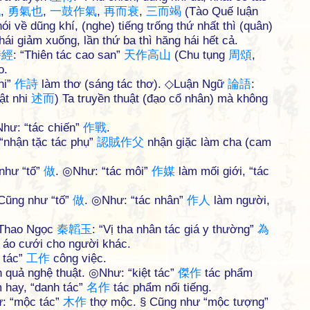
戰
,
勇
氣
也
,
一
鼓
作
氣
,
再
而
衰
,
三
而
竭
(Tào Quế luận
nói về dũng khí, (nghe) tiếng trống thứ nhất thì (quân)
hái giảm xuống, lần thứ ba thì hăng hái hết cả.
詩
經
: “Thiên tác cao san”
天
作
高
山
(Chu tụng
周
頌
,
o.
hi”
作
詩
làm thơ (sáng tác thơ). ◇Luận Ngữ
論
語
:
ật nhi
述
而
) Ta truyền thuật (đạo cổ nhân) mà không
Như: “tác chiến”
作
戰
.
 “nhận tặc tác phụ”
認
賊
作
父
nhận giặc làm cha (cam
 như “tố”
做
. ◎Như: “tác môi”
作
媒
làm mối giới, “tác
 Cũng như “tố”
做
. ◎Như: “tác nhân”
作
人
làm người,
n Thao Ngọc
秦
韜
玉
: “Vị tha nhân tác giá y thường”
為
 áo cưới cho người khác.
 tác”
工
作
công việc.
nh quả nghệ thuật. ◎Như: “kiệt tác”
傑
作
tác phẩm
 hay, “danh tác”
名
作
tác phẩm nổi tiếng.
ư: “mộc tác”
木
作
thợ mộc. § Cũng như “mộc tượng”