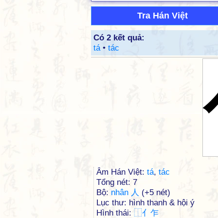
Tra Hán Việt
Có 2 kết quả:
tá
•
tác
Âm Hán Việt:
tá
,
tác
Tổng nét: 7
Bộ:
nhân 人
(+5 nét)
Lục thư: hình thanh & hội ý
Hình thái:
⿰
亻
乍