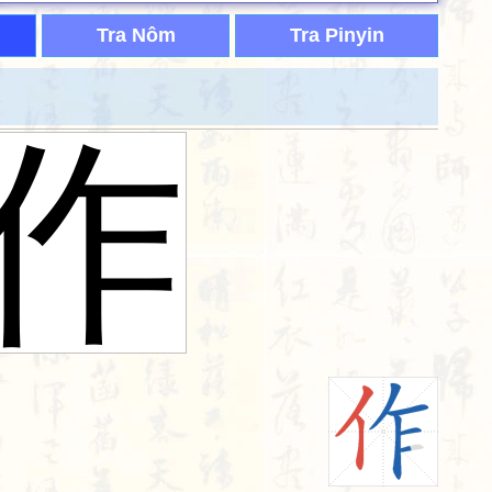
Tra Nôm
Tra Pinyin
作