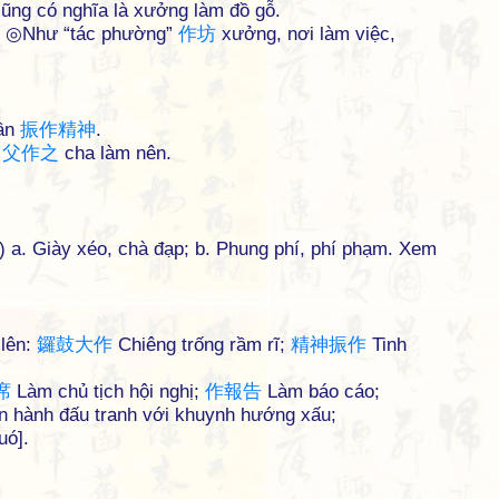
ũng có nghĩa là xưởng làm đồ gỗ.
m. ◎Như “tác phường”
作
坊
xưởng, nơi làm việc,
hần
振
作
精
神
.
i
父
作
之
cha làm nên.
hn) a. Giày xéo, chà đạp; b. Phung phí, phí phạm. Xem
 lên:
鑼
鼓
大
作
Chiêng trống rầm rĩ;
精
神
振
作
Tinh
席
Làm chủ tịch hội nghị;
作
報
告
Làm báo cáo;
n hành đấu tranh với khuynh hướng xấu;
uó].