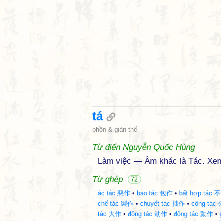
tá
phồn & giản thể
Từ điển Nguyễn Quốc Hùng
Làm việc — Âm khác là Tác. Xe
Từ ghép
72
ác tác 惡作
•
bao tác 包作
•
bất hợp tác
chế tác 製作
•
chuyết tác 拙作
•
công tác
tác 大作
•
động tác 动作
•
động tác 動作
•