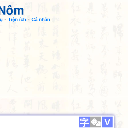
 Nôm
ụ
Tiện ích
Cá nhân
V
字