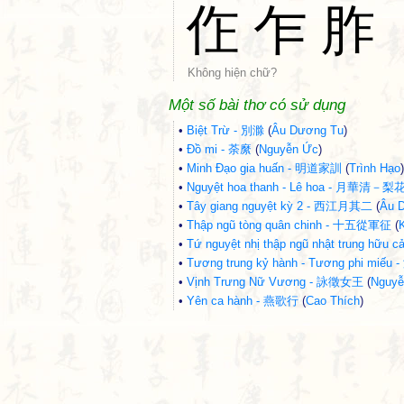
㑅
乍
胙
Không hiện chữ?
Một số bài thơ có sử dụng
•
Biệt Trừ - 別滁
(
Âu Dương Tu
)
•
Đồ mi - 荼縻
(
Nguyễn Ức
)
•
Minh Đạo gia huấn - 明道家訓
(
Trình Hạo
)
•
Nguyệt hoa thanh - Lê hoa - 月華清－梨
•
Tây giang nguyệt kỳ 2 - 西江月其二
(
Âu 
•
Thập ngũ tòng quân chinh - 十五從軍征
(
•
Tứ nguyệt nhị thập ngũ nhật trung
•
Tương trung kỷ hành - Tương phi 
•
Vịnh Trưng Nữ Vương - 詠徵女王
(
Nguyễ
•
Yên ca hành - 燕歌行
(
Cao Thích
)