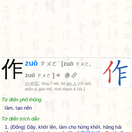
作
zuò
ㄗㄨㄛˋ
[
zuō
,
ㄗㄨㄛ
zuó
]
ㄗㄨㄛˊ
U+4F5C
, tổng 7 nét, bộ
rén 人
(+5 nét)
phồn & giản thể, hình thanh & hội ý
Từ điển phổ thông
làm, tạo nên
Từ điển trích dẫn
1. (Động) Dậy, khởi lên, làm cho hứng khởi, hăng hái