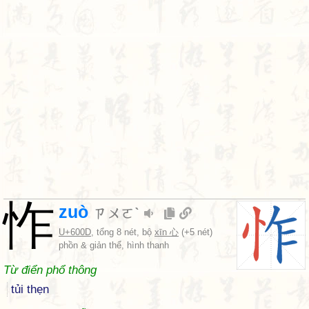
怍
zuò
ㄗㄨㄛˋ
U+600D
, tổng 8 nét, bộ
xīn 心
(+5 nét)
phồn & giản thể, hình thanh
Từ điển phổ thông
tủi thẹn