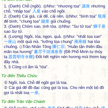
1. (Danh) Chỗ (ngồi). ◎Như: “nhượng tọa”
讓
座
nhường
chỗ, “nhập tọa”
入
座
vào chỗ ngồi.
2. (Danh) Cái giá, cái đế, cái nền. ◎Như: “bình tọa”
瓶
座
đế bình, “chung tọa”
鐘
座
giá chuông.
3. (Danh) Chòm sao, tinh tòa. ◎Như: “Sư tử tọa”
獅
子
座
sao Sư tử.
4. (Lượng) Ngôi, tòa, ngọn, quả. ◎Như: “nhất tọa san”
一
座
山
một quả núi, “lưỡng tọa chung”
兩
座
鐘
hai tòa
chuông. ◇Trần Nhân Tông
陳
仁
宗
: “Huân tận thiên đầu
mãn tọa hương”
薰
尽
千
頭
满
座
香
(Đề Phổ Minh tự thủy
tạ
題
普
明
寺
水
榭
) Đốt hết nghìn nén hương mùi thơm bay
đầy nhà.
5. § Cũng có âm là “tòa”.
Từ điển Thiều Chửu
① Ngôi, toà. Chỗ để ngồi gọi là toạ.
② Cái giá để đồ đạc cũng gọi là toạ. Cho nên một bộ đồ
gọi là nhất toạ
一
座
.
Từ điển Trần Văn Chánh