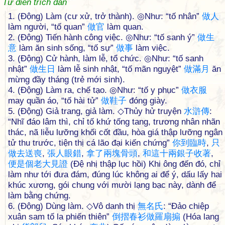
Từ điển trích dẫn
1. (Động) Làm (cư xử, trở thành). ◎Như: “tố nhân”
做
人
làm người, “tố quan”
做
官
làm quan.
2. (Động) Tiến hành công việc. ◎Như: “tố sanh ý”
做
生
意
làm ăn sinh sống, “tố sự”
做
事
làm việc.
3. (Động) Cử hành, làm lễ, tổ chức. ◎Như: “tố sanh
nhật”
做
生
日
làm lễ sinh nhật, “tố mãn nguyệt”
做
滿
月
ăn
mừng đầy tháng (trẻ mới sinh).
4. (Động) Làm ra, chế tạo. ◎Như: “tố y phục”
做
衣
服
may quần áo, “tố hài tử”
做
鞋
子
đóng giày.
5. (Động) Giả trang, giả làm. ◇Thủy hử truyện
水
滸
傳
:
“Nhĩ đáo lâm thì, chỉ tố khứ tống tang, trương nhân nhãn
thác, nã liễu lưỡng khối cốt đầu, hòa giá thập lưỡng ngân
tử thu trước, tiện thị cá lão đại kiến chứng”
你
到
臨
時
,
只
做
去
送
喪
,
張
人
眼
錯
,
拿
了
兩
塊
骨
頭
,
和
這
十
兩
銀
子
收
著
,
便
是
個
老
大
見
證
(Đệ nhị thập lục hồi) Khi ông đến đó, chỉ
làm như tới đưa đám, đúng lúc không ai để ý, dấu lấy hai
khúc xương, gói chung với mười lạng bạc này, dành để
làm bằng chứng.
6. (Động) Dùng làm. ◇Vô danh thị
無
名
氏
: “Đảo chiệp
xuân sam tố la phiến thiên”
倒
摺
春
衫
做
羅
扇
搧
(Hóa lang