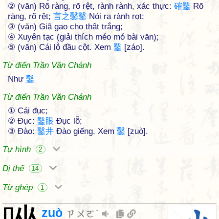
② (văn) Rõ ràng, rõ rệt, rành rành, xác thực:
確
鑿
Rõ
ràng, rõ rệt;
言
之
鑿
鑿
Nói ra rành rọt;
③ (văn) Giã gạo cho thật trắng;
④ Xuyên tạc (giải thích méo mó bài văn);
⑤ (văn) Cái lỗ đầu cột. Xem
鑿
[záo].
Từ điển Trần Văn Chánh
Như
鑿
Từ điển Trần Văn Chánh
① Cái đục;
② Đục:
鑿
眼
Đục lỗ;
③ Đào:
鑿
井
Đào giếng. Xem
鑿
[zuò].
Tự hình
2
Dị thể
14
Từ ghép
1
zuò
ㄗㄨㄛˋ