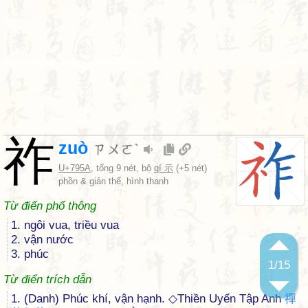
祚
zuò
ㄗㄨㄛˋ
U+795A
, tổng 9 nét, bộ
qí 示
(+5 nét)
phồn & giản thể, hình thanh
Từ điển phổ thông
1. ngôi vua, triều vua
2. vận nước
3. phúc
1
/15
Từ điển trích dẫn
1. (Danh) Phúc khí, vận hạnh. ◇Thiền Uyển Tập Anh
禪