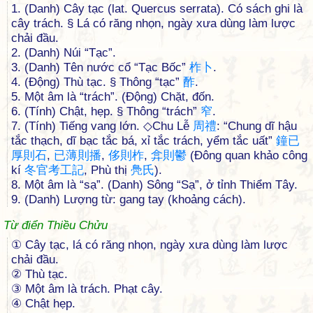
1. (Danh) Cây tạc (lat. Quercus serrata). Có sách ghi là
cây trách. § Lá có răng nhọn, ngày xưa dùng làm lược
chải đầu.
2. (Danh) Núi “Tạc”.
3. (Danh) Tên nước cổ “Tạc Bốc”
柞
卜
.
4. (Động) Thù tạc. § Thông “tạc”
酢
.
5. Một âm là “trách”. (Động) Chặt, đốn.
6. (Tính) Chật, hẹp. § Thông “trách”
窄
.
7. (Tính) Tiếng vang lớn. ◇Chu Lễ
周
禮
: “Chung dĩ hậu
tắc thạch, dĩ bạc tắc bá, xỉ tắc trách, yểm tắc uất”
鐘
已
厚
則
石
,
已
薄
則
播
,
侈
則
柞
,
弇
則
鬱
(Đông quan khảo công
kí
冬
官
考
工
記
, Phù thị
鳧
氏
).
8. Một âm là “sạ”. (Danh) Sông “Sạ”, ở tỉnh Thiểm Tây.
9. (Danh) Lượng từ: gang tay (khoảng cách).
Từ điển Thiều Chửu
① Cây tạc, lá có răng nhọn, ngày xưa dùng làm lược
chải đầu.
② Thù tạc.
③ Một âm là trách. Phạt cây.
④ Chật hẹp.