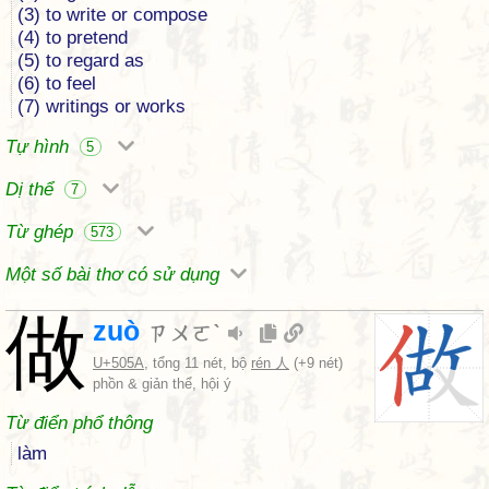
(3) to write or compose
(4) to pretend
(5) to regard as
(6) to feel
(7) writings or works
Tự hình
5
Dị thể
7
Từ ghép
573
Một số bài thơ có sử dụng
做
zuò
ㄗㄨㄛˋ
U+505A
, tổng 11 nét, bộ
rén 人
(+9 nét)
phồn & giản thể, hội ý
Từ điển phổ thông
làm