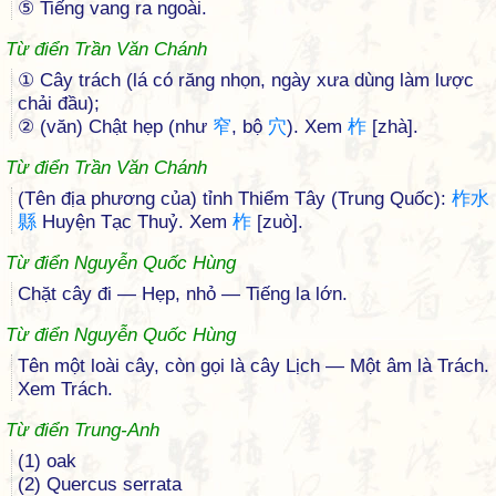
⑤ Tiếng vang ra ngoài.
Từ điển Trần Văn Chánh
① Cây trách (lá có răng nhọn, ngày xưa dùng làm lược
chải đầu);
② (văn) Chật hẹp (như
窄
, bộ
穴
). Xem
柞
[zhà].
Từ điển Trần Văn Chánh
(Tên địa phương của) tỉnh Thiểm Tây (Trung Quốc):
柞
水
縣
Huyện Tạc Thuỷ. Xem
柞
[zuò].
Từ điển Nguyễn Quốc Hùng
Chặt cây đi — Hẹp, nhỏ — Tiếng la lớn.
Từ điển Nguyễn Quốc Hùng
Tên một loài cây, còn gọi là cây Lịch — Một âm là Trách.
Xem Trách.
Từ điển Trung-Anh
(1) oak
(2) Quercus serrata