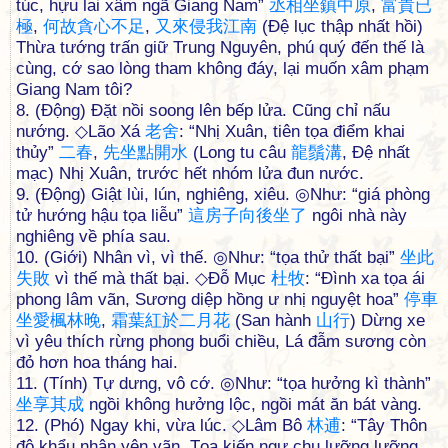
túc, hựu lai xâm ngã Giang Nam”
丞
相
坐
鎮
中
原
,
富
貴
已
極
,
何
故
貪
心
不
足
,
又
來
侵
我
江
南
(Đệ lục thập nhất hồi)
Thừa tướng trấn giữ Trung Nguyên, phú quý đến thế là
cùng, cớ sao lòng tham không đáy, lại muốn xâm phạm
Giang Nam tôi?
8. (Động) Đặt nồi soong lên bếp lửa. Cũng chỉ nấu
nướng. ◇Lão Xá
老
舍
: “Nhị Xuân, tiên tọa điểm khai
thủy”
二
春
,
先
坐
點
開
水
(Long tu câu
龍
鬚
溝
, Đệ nhất
mạc) Nhị Xuân, trước hết nhóm lửa đun nước.
9. (Động) Giật lùi, lún, nghiêng, xiêu. ◎Như: “giá phòng
tử hướng hậu tọa liễu”
這
房
子
向
後
坐
了
ngôi nhà này
nghiêng về phía sau.
10. (Giới) Nhân vì, vì thế. ◎Như: “tọa thử thất bại”
坐
此
失
敗
vì thế mà thất bại. ◇Đỗ Mục
杜
牧
: “Đình xa tọa ái
phong lâm vãn, Sương diệp hồng ư nhị nguyệt hoa”
停
車
坐
愛
楓
林
晚
,
霜
葉
紅
於
二
月
花
(San hành
山
行
) Dừng xe
vì yêu thích rừng phong buổi chiều, Lá đẫm sương còn
đỏ hơn hoa tháng hai.
11. (Tính) Tự dưng, vô cớ. ◎Như: “tọa hưởng kì thành”
坐
享
其
成
ngồi không hưởng lộc, ngồi mát ăn bát vàng.
12. (Phó) Ngay khi, vừa lúc. ◇Lâm Bô
林
逋
: “Tây Thôn
độ khẩu nhân yên vãn, Tọa kiến ngư chu lưỡng lưỡng