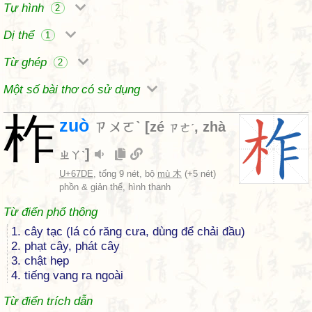
Tự hình
2
Dị thể
1
Từ ghép
2
Một số bài thơ có sử dụng
柞
zuò
ㄗㄨㄛˋ
[
zé
,
zhà
ㄗㄜˊ
]
ㄓㄚˋ
U+67DE
, tổng 9 nét, bộ
mù 木
(+5 nét)
phồn & giản thể, hình thanh
Từ điển phổ thông
1. cây tạc (lá có răng cưa, dùng để chải đầu)
2. phạt cây, phát cây
3. chật hẹp
4. tiếng vang ra ngoài
Từ điển trích dẫn