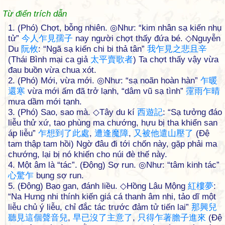
Từ điển trích dẫn
1. (Phó) Chợt, bỗng nhiên. ◎Như: “kim nhân sạ kiến nhụ
tử”
今
人
乍
見
孺
子
nay người chợt thấy đứa bé. ◇Nguyễn
Du
阮
攸
: “Ngã sạ kiến chi bi thả tân”
我
乍
見
之
悲
且
辛
(Thái Bình mại ca giả
太
平
賣
歌
者
) Ta chợt thấy vậy vừa
đau buồn vừa chua xót.
2. (Phó) Mới, vừa mới. ◎Như: “sạ noãn hoàn hàn”
乍
暖
還
寒
vừa mới ấm đã trở lạnh, “dâm vũ sạ tình”
霪
雨
乍
晴
mưa dầm mới tạnh.
3. (Phó) Sao, sao mà. ◇Tây du kí
西
遊
記
: “Sạ tưởng đáo
liễu thử xứ, tao phùng ma chướng, hựu bị tha khiển san
áp liễu”
乍
想
到
了
此
處
,
遭
逢
魔
障
,
又
被
他
遣
山
壓
了
(Đệ
tam thập tam hồi) Ngờ đâu đi tới chốn này, gặp phải ma
chướng, lại bị nó khiến cho núi đè thế này.
4. Một âm là “tác”. (Động) Sợ run. ◎Như: “tâm kinh tác”
心
驚
乍
bụng sợ run.
5. (Động) Bạo gan, đánh liều. ◇Hồng Lâu Mộng
紅
樓
夢
:
“Na Hưng nhi thính kiến giá cá thanh âm nhi, tảo dĩ một
liễu chủ ý liễu, chỉ đắc tác trước đảm tử tiến lai”
那
興
兒
聽
見
這
個
聲
音
兒
,
早
已
沒
了
主
意
了
,
只
得
乍
著
膽
子
進
來
(Đệ