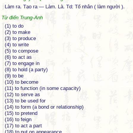
Làm ra. Tạo ra — Làm. Là. Td: Tố nhân ( làm người ).
Từ điển Trung-Anh
(1) to do
(2) to make
(3) to produce
(4) to write
(5) to compose
(6) to act as
(7) to engage in
(8) to hold (a party)
(9) to be
(10) to become
(11) to function (in some capacity)
(12) to serve as
(13) to be used for
(14) to form (a bond or relationship)
(15) to pretend
(16) to feign
(17) to act a part
(18) to put on appearance