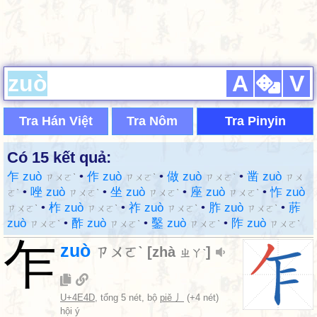
A
V
Tra Hán Việt
Tra Nôm
Tra Pinyin
Có 15 kết quả:
乍 zuò
•
作 zuò
•
做 zuò
•
凿 zuò
ㄗㄨㄛˋ
ㄗㄨㄛˋ
ㄗㄨㄛˋ
ㄗㄨ
•
唑 zuò
•
坐 zuò
•
座 zuò
•
怍 zuò
ㄛˋ
ㄗㄨㄛˋ
ㄗㄨㄛˋ
ㄗㄨㄛˋ
•
柞 zuò
•
祚 zuò
•
胙 zuò
•
葄
ㄗㄨㄛˋ
ㄗㄨㄛˋ
ㄗㄨㄛˋ
ㄗㄨㄛˋ
zuò
•
酢 zuò
•
鑿 zuò
•
阼 zuò
ㄗㄨㄛˋ
ㄗㄨㄛˋ
ㄗㄨㄛˋ
ㄗㄨㄛˋ
乍
zuò
ㄗㄨㄛˋ
[
zhà
]
ㄓㄚˋ
U+4E4D
, tổng 5 nét, bộ
piě 丿
(+4 nét)
hội ý