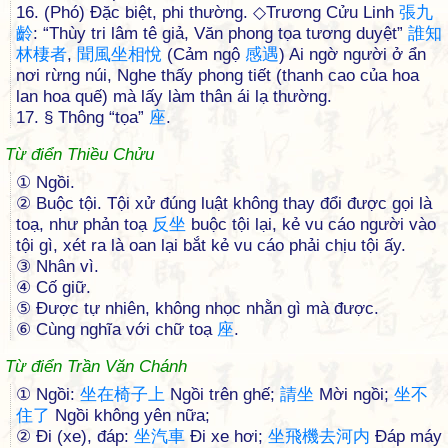
16. (Phó) Đặc biệt, phi thường. ◇Trương Cửu Linh
張
九
齡
: “Thùy tri lâm tê giả, Văn phong tọa tương duyệt”
誰
知
林
棲
者
,
聞
風
坐
相
悅
(Cảm ngộ
感
遇
) Ai ngờ người ở ẩn
nơi rừng núi, Nghe thấy phong tiết (thanh cao của hoa
lan hoa quế) mà lấy làm thân ái lạ thường.
17. § Thông “tọa”
座
.
Từ điển Thiều Chửu
① Ngồi.
② Buộc tội. Tội xử đúng luật không thay đổi được gọi là
toạ, như phản toạ
反
坐
buộc tội lại, kẻ vu cáo người vào
tội gì, xét ra là oan lại bắt kẻ vu cáo phải chịu tội ấy.
③ Nhân vì.
④ Cố giữ.
⑤ Ðược tự nhiên, không nhọc nhằn gì mà được.
⑥ Cùng nghĩa với chữ toạ
座
.
Từ điển Trần Văn Chánh
① Ngồi:
坐
在
椅
子
上
Ngồi trên ghế;
請
坐
Mời ngồi;
坐
不
住
了
Ngồi không yên nữa;
② Đi (xe), đáp:
坐
汽
車
Đi xe hơi;
坐
飛
機
去
河
内
Đáp máy