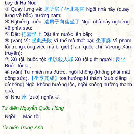
bay đi Hà Nội;
③ Quay lưng về:
這
所
房
子
坐
北
朝
南
Ngôi nhà này (quay
lưng về bắc) hướng nam;
④ Nghiêng, xiêu:
這
房
子
向
後
坐
了
Ngôi nhà này nghiêng
về phía sau;
⑤ Đặt:
把
壼
坐
上
Đặt ấm nước lên bếp;
⑥ (văn) Vì:
坐
此
失
敗
Vì thế mà thất bại;
坐
事
誅
Vì phạm
lỗi trong công việc mà bị giết (Tam quốc chí: Vương Xán
truyện);
⑦ Xử tội, buộc tội:
坐
以
殺
人
罪
Xử tội giết người;
反
坐
Buộc tội lại;
⑧ (văn) Tự nhiên mà được, ngồi không (không phải mất
công sức).
【
坐
享
其
成
】
toạ hưởng kì thành [zuò xiăng
qíchéng] Ngồi không hưởng lộc, ngồi không hưởng thành
quả;
⑨ Như
座
[zuò] nghĩa ①.
Từ điển Nguyễn Quốc Hùng
Ngồi — Mắc tội.
Từ điển Trung-Anh