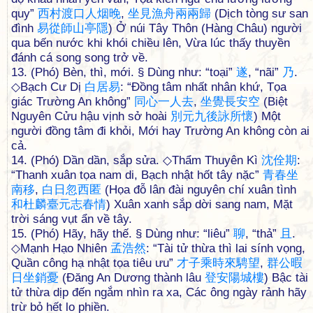
quy”
西
村
渡
口
人
烟
晚
,
坐
見
漁
舟
兩
兩
歸
(Dịch tòng sư san
đình
易
從
師
山
亭
隱
) Ở núi Tây Thôn (Hàng Châu) người
qua bến nước khi khói chiều lên, Vừa lúc thấy thuyền
đánh cá song song trở về.
13. (Phó) Bèn, thì, mới. § Dùng như: “toại”
遂
, “nãi”
乃
.
◇Bạch Cư Dị
白
居
易
: “Đồng tâm nhất nhân khứ, Tọa
giác Trường An không”
同
心
一
人
去
,
坐
覺
長
安
空
(Biệt
Nguyên Cửu hậu vịnh sở hoài
別
元
九
後
詠
所
懷
) Một
người đồng tâm đi khỏi, Mới hay Trường An không còn ai
cả.
14. (Phó) Dần dần, sắp sửa. ◇Thẩm Thuyên Kì
沈
佺
期
:
“Thanh xuân tọa nam di, Bạch nhật hốt tây nặc”
青
春
坐
南
移
,
白
日
忽
西
匿
(Họa đỗ lân đài nguyên chí xuân tình
和
杜
麟
臺
元
志
春
情
) Xuân xanh sắp dời sang nam, Mặt
trời sáng vụt ẩn về tây.
15. (Phó) Hãy, hãy thế. § Dùng như: “liêu”
聊
, “thả”
且
.
◇Mạnh Hạo Nhiên
孟
浩
然
: “Tài tử thừa thì lai sính vọng,
Quần công hạ nhật tọa tiêu ưu”
才
子
乘
時
來
騁
望
,
群
公
暇
日
坐
銷
憂
(Đăng An Dương thành lâu
登
安
陽
城
樓
) Bậc tài
tử thừa dịp đến ngắm nhìn ra xa, Các ông ngày rảnh hãy
trừ bỏ hết lo phiền.