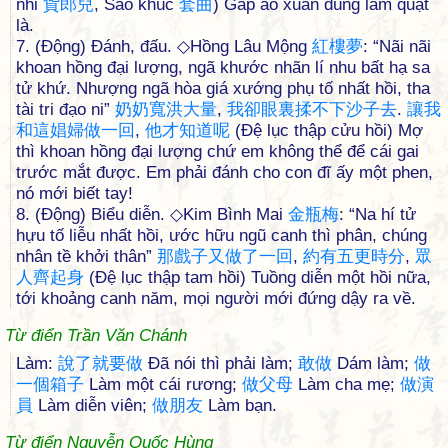
nhi
貨
郎
兒
, Sáo khúc
套
曲
) Gấp áo xuân dùng làm quạt
là.
7. (Động) Đánh, đấu. ◇Hồng Lâu Mộng
紅
樓
夢
: “Nãi nãi
khoan hồng đại lượng, ngã khước nhãn lí nhu bất hạ sa
tử khứ. Nhượng ngã hòa giá xướng phụ tố nhất hồi, tha
tài tri đạo ni”
奶
奶
寬
洪
大
量
,
我
卻
眼
裏
揉
不
下
沙
子
去
.
讓
我
和
這
娼
婦
做
一
回
,
他
才
知
道
呢
(Đệ lục thập cửu hồi) Mợ
thì khoan hồng đại lượng chứ em không thể để cái gai
trước mắt được. Em phải đánh cho con đĩ ấy một phen,
nó mới biết tay!
8. (Động) Biểu diễn. ◇Kim Bình Mai
金
瓶
梅
: “Na hí tử
hựu tố liễu nhất hồi, ước hữu ngũ canh thì phân, chúng
nhân tề khởi thân”
那
戲
子
又
做
了
一
回
,
約
有
五
更
時
分
,
眾
人
齊
起
身
(Đệ lục thập tam hồi) Tuồng diễn một hồi nữa,
tới khoảng canh năm, mọi người mới đứng dậy ra về.
Từ điển Trần Văn Chánh
Làm:
說
了
就
要
做
Đã nói thì phải làm;
敢
做
Dám làm;
做
一
個
箱
子
Làm một cái rương;
做
父
母
Làm cha mẹ;
做
演
員
Làm diễn viên;
做
朋
友
Làm bạn.
Từ điển Nguyễn Quốc Hùng