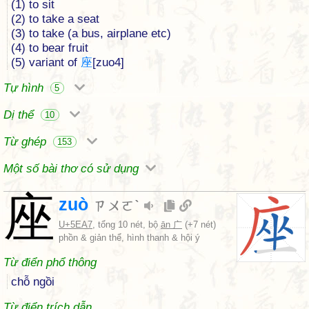
(1) to sit
(2) to take a seat
(3) to take (a bus, airplane etc)
(4) to bear fruit
(5) variant of
座
[zuo4]
Tự hình
5
Dị thể
10
Từ ghép
153
Một số bài thơ có sử dụng
座
zuò
ㄗㄨㄛˋ
U+5EA7
, tổng 10 nét, bộ
ān 广
(+7 nét)
phồn & giản thể, hình thanh & hội ý
Từ điển phổ thông
chỗ ngồi
Từ điển trích dẫn