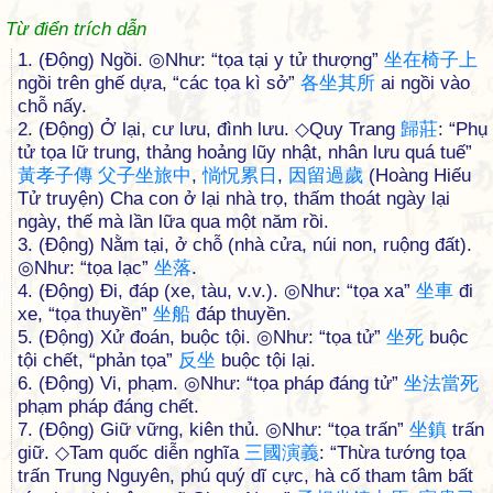
Từ điển trích dẫn
1. (Động) Ngồi. ◎Như: “tọa tại y tử thượng”
坐
在
椅
子
上
ngồi trên ghế dựa, “các tọa kì sở”
各
坐
其
所
ai ngồi vào
chỗ nấy.
2. (Động) Ở lại, cư lưu, đình lưu. ◇Quy Trang
歸
莊
: “Phụ
tử tọa lữ trung, thảng hoảng lũy nhật, nhân lưu quá tuế”
黃
孝
子
傳
父
子
坐
旅
中
,
惝
怳
累
日
,
因
留
過
歲
(Hoàng Hiếu
Tử truyện) Cha con ở lại nhà trọ, thấm thoát ngày lại
ngày, thế mà lần lữa qua một năm rồi.
3. (Động) Nằm tại, ở chỗ (nhà cửa, núi non, ruộng đất).
◎Như: “tọa lạc”
坐
落
.
4. (Động) Đi, đáp (xe, tàu, v.v.). ◎Như: “tọa xa”
坐
車
đi
xe, “tọa thuyền”
坐
船
đáp thuyền.
5. (Động) Xử đoán, buộc tội. ◎Như: “tọa tử”
坐
死
buộc
tội chết, “phản tọa”
反
坐
buộc tội lại.
6. (Động) Vi, phạm. ◎Như: “tọa pháp đáng tử”
坐
法
當
死
phạm pháp đáng chết.
7. (Động) Giữ vững, kiên thủ. ◎Như: “tọa trấn”
坐
鎮
trấn
giữ. ◇Tam quốc diễn nghĩa
三
國
演
義
: “Thừa tướng tọa
trấn Trung Nguyên, phú quý dĩ cực, hà cố tham tâm bất