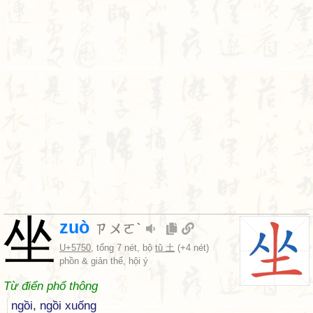
坐
zuò
ㄗㄨㄛˋ
U+5750
, tổng 7 nét, bộ
tǔ 土
(+4 nét)
phồn & giản thể, hội ý
Từ điển phổ thông
ngồi, ngồi xuống