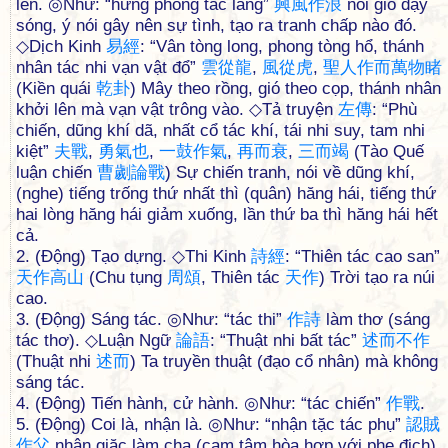
lên. ◎Như: “hưng phong tác lãng”
興
風
作
浪
nổi gió dậy
sóng, ý nói gây nên sự tình, tạo ra tranh chấp nào đó.
◇Dịch Kinh
易
經
: “Vân tòng long, phong tòng hổ, thánh
nhân tác nhi vạn vật đổ”
雲
從
龍
,
風
從
虎
,
聖
人
作
而
萬
物
睹
(Kiền quái
乾
卦
) Mây theo rồng, gió theo cọp, thánh nhân
khởi lên mà vạn vật trông vào. ◇Tả truyện
左
傳
: “Phù
chiến, dũng khí dã, nhất cổ tác khí, tái nhi suy, tam nhi
kiệt”
夫
戰
,
勇
氣
也
,
一
鼓
作
氣
,
再
而
衰
,
三
而
竭
(Tào Quế
luận chiến
曹
劌
論
戰
) Sự chiến tranh, nói về dũng khí,
(nghe) tiếng trống thứ nhất thì (quân) hăng hái, tiếng thứ
hai lòng hăng hái giảm xuống, lần thứ ba thì hăng hái hết
cả.
2. (Động) Tạo dựng. ◇Thi Kinh
詩
經
: “Thiên tác cao san”
天
作
高
山
(Chu tụng
周
頌
, Thiên tác
天
作
) Trời tạo ra núi
cao.
3. (Động) Sáng tác. ◎Như: “tác thi”
作
詩
làm thơ (sáng
tác thơ). ◇Luận Ngữ
論
語
: “Thuật nhi bất tác”
述
而
不
作
(Thuật nhi
述
而
) Ta truyền thuật (đạo cổ nhân) mà không
sáng tác.
4. (Động) Tiến hành, cử hành. ◎Như: “tác chiến”
作
戰
.
5. (Động) Coi là, nhận là. ◎Như: “nhận tặc tác phụ”
認
賊
作
父
nhận giặc làm cha (cam tâm hòa hợp với phe địch).