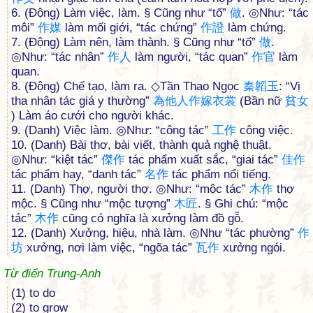
6. (Động) Làm việc, làm. § Cũng như “tố”
做
. ◎Như: “tác
môi”
作
媒
làm mối giới, “tác chứng”
作
證
làm chứng.
7. (Động) Làm nên, làm thành. § Cũng như “tố”
做
.
◎Như: “tác nhân”
作
人
làm người, “tác quan”
作
官
làm
quan.
8. (Động) Chế tạo, làm ra. ◇Tần Thao Ngọc
秦
韜
玉
: “Vị
tha nhân tác giá y thường”
為
他
人
作
嫁
衣
裳
(Bần nữ
貧
女
) Làm áo cưới cho người khác.
9. (Danh) Việc làm. ◎Như: “công tác”
工
作
công việc.
10. (Danh) Bài thơ, bài viết, thành quả nghệ thuật.
◎Như: “kiệt tác”
傑
作
tác phẩm xuất sắc, “giai tác”
佳
作
tác phẩm hay, “danh tác”
名
作
tác phẩm nổi tiếng.
11. (Danh) Thợ, người thợ. ◎Như: “mộc tác”
木
作
thợ
mộc. § Cũng như “mộc tượng”
木
匠
. § Ghi chú: “mộc
tác”
木
作
cũng có nghĩa là xưởng làm đồ gỗ.
12. (Danh) Xưởng, hiệu, nhà làm. ◎Như “tác phường”
作
坊
xưởng, nơi làm việc, “ngõa tác”
瓦
作
xưởng ngói.
Từ điển Trung-Anh
(1) to do
(2) to grow