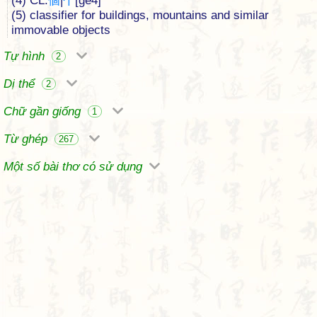
(4) CL:
個
|
个
[ge4]
(5) classifier for buildings, mountains and similar
immovable objects
Tự hình
2
Dị thể
2
Chữ gần giống
1
Từ ghép
267
Một số bài thơ có sử dụng