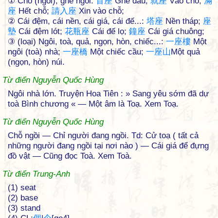
① Chỗ (ngồi), ghế ngồi:
首
座
Ghế đầu;
就
座
Vào chỗ;
滿
座
Hết chỗ;
請
入
座
Xin vào chỗ;
② Cái đệm, cái nền, cái giá, cái đế...:
塔
座
Nền tháp;
座
墊
Cái đệm lót;
花
瓶
座
Cái đế lọ;
鐘
座
Cái giá chuông;
③ (loại) Ngôi, toà, quả, ngọn, hòn, chiếc...:
一
座
樓
Một
ngôi (toà) nhà;
一
座
橋
Một chiếc cầu;
一
座
山
Một quả
(ngọn, hòn) núi.
Từ điển Nguyễn Quốc Hùng
Ngôi nhà lớn. Truyện Hoa Tiên : » Sang yêu sớm đã dự
toà Bình chương « — Một âm là Toạ. Xem Toạ.
Từ điển Nguyễn Quốc Hùng
Chỗ ngồi — Chỉ người đang ngồi. Td: Cử toạ ( tất cả
những người đang ngồi tại nơi nào ) — Cái giá để đựng
đồ vật — Cũng đọc Toà. Xem Toà.
Từ điển Trung-Anh
(1) seat
(2) base
(3) stand