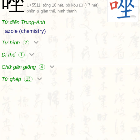
唑
U+5511
, tổng 10 nét, bộ
kǒu 口
(+7 nét)
phồn & giản thể, hình thanh
Từ điển Trung-Anh
azole (chemistry)
Tự hình
2
Dị thể
1
Chữ gần giống
4
Từ ghép
13