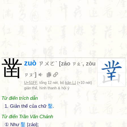
凿
zuò
ㄗㄨㄛˋ
[
záo
,
zòu
ㄗㄠˊ
]
ㄗㄡˋ
U+51FF
, tổng 12 nét, bộ
kǎn 凵
(+10 nét)
giản thể, hình thanh & hội ý
Từ điển trích dẫn
1. Giản thể của chữ
鑿
.
Từ điển Trần Văn Chánh
① Như
鑿
[záo];