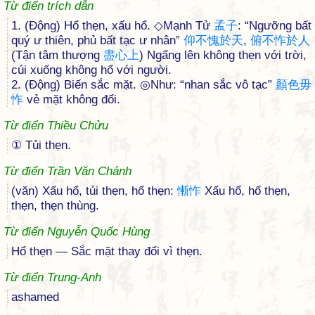
Từ điển trích dẫn
1. (Động) Hổ thẹn, xấu hổ. ◇Mạnh Tử
孟
子
: “Ngưỡng bất
quý ư thiên, phủ bất tạc ư nhân”
仰
不
愧
於
天
,
俯
不
怍
於
人
(Tận tâm thượng
盡
心
上
) Ngẩng lên không thẹn với trời,
cúi xuống không hổ với người.
2. (Động) Biến sắc mặt. ◎Như: “nhan sắc vô tạc”
顏
色
毋
怍
vẻ mặt không đổi.
Từ điển Thiều Chửu
① Tủi thẹn.
Từ điển Trần Văn Chánh
(văn) Xấu hổ, tủi thẹn, hổ thẹn:
慚
怍
Xấu hổ, hổ thẹn,
thẹn, thẹn thùng.
Từ điển Nguyễn Quốc Hùng
Hổ thẹn — Sắc mặt thay đổi vì thẹn.
Từ điển Trung-Anh
ashamed