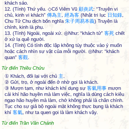
khách sáo.
12. (Tính) Thứ yếu. ◇Cố Viêm Vũ
顧
炎
武
: “Truyện vi
chủ, kinh vi khách”
傳
為
主
,
經
為
客
(Nhật tri lục
日
知
錄
,
Chu Tử Chu dịch bổn nghĩa
朱
子
周
易
本
義
) Truyện là
chính, kinh là phụ.
13. (Tính) Ngoài, ngoài xứ. ◎Như: “khách tử”
客
死
chết
ở xứ lạ quê người.
14. (Tính) Có tính độc lập không tùy thuộc vào ý muốn
hoặc cách nhìn sự vật của mỗi người. ◎Như: “khách
quan”
客
觀
.
Từ điển Thiều Chửu
① Khách, đối lại với chủ
主
.
② Gửi, trọ, ở ngoài đến ở nhờ gọi là khách.
③ Mượn tạm, như khách khí dụng sự
客
氣
用
事
mượn
cái khí hão huyền mà làm việc, nghĩa là dùng cách kiêu
ngạo hão huyền mà làm, chớ không phải là chân chính.
Tục cho sự giả bộ ngoài mặt không thực bụng là khách
khí
客
氣
, như ta quen gọi là làm khách vậy.
Từ điển Trần Văn Chánh