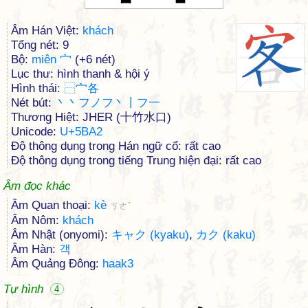
Âm Hán Việt:
khách
Tổng nét: 9
Bộ:
miên 宀
(+6 nét)
Lục thư: hình thanh & hội ý
Hình thái:
⿱
宀
各
Nét bút:
丶丶フノフ丶丨フ一
Thương Hiệt: JHER (十竹水口)
Unicode:
U+5BA2
Độ thông dụng trong Hán ngữ cổ: rất cao
Độ thông dụng trong tiếng Trung hiện đại: rất cao
Âm đọc khác
Âm Quan thoại:
kè
ㄎㄜˋ
Âm Nôm:
khách
Âm Nhật (onyomi):
キャク (kyaku)
,
カク (kaku)
Âm Hàn:
객
Âm Quảng Đông:
haak3
Tự hình
4