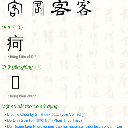
Dị thể
1
疴
Không hiện chữ?
Chữ gần giống
1
𡧶
Không hiện chữ?
Một số bài thơ có sử dụng
•
Biệt Tô Châu kỳ 2 - 別蘇州其二
(
Lưu Vũ Tích
)
•
Du Linh Sơn tự - 游靈山寺
(
Phan Thúc Trực
)
•
Dữ Hoàng Liên Phương ngữ cập hải ngoại sự, triếp hữu sở cảm, tẩu