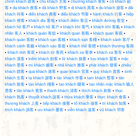
chính khách 政客
•
chủ khách 主客
•
chưởng khách 掌客
•
cố khách 顧
客
•
dạ khách 夜客
•
dã khách 野客
•
dị khách 異客
•
du khách 遊客
•
đãi
khách 待客
•
điển khách 典客
•
điếu khách 弔客
•
hành khách 行客
•
hiệp
khách 俠客
•
khách địa 客地
•
khách điếm 客店
•
khách đường 客堂
•
khách hộ 客戶
•
khách hộ 客户
•
khách khí 客气
•
khách khí 客氣
•
khách
nhân 客人
•
khách quán 客舘
•
khách quan 客觀
•
khách quan 客观
•
khách quán 客館
•
khách sạn 客栈
•
khách sạn 客棧
•
khách sảnh 客厅
•
khách sảnh 客廳
•
khách sáo 客套
•
khách thể 客體
•
khách thương 客商
•
khách tinh 客星
•
khách tử 客死
•
khách xa 客車
•
khách xa 客车
•
khê
khách 溪客
•
kiếm khách 劍客
•
lữ khách 旅客
•
lưu khách 畱客
•
mặc
khách 墨客
•
mị khách 媚客
•
nhã khách 雅客
•
phát khách 發客
•
phiêu
khách 鏢客
•
quá khách 過客
•
quan khách 官客
•
quý khách 貴客
•
sinh
khách 生客
•
tạ khách 謝客
•
tác khách 作客
•
tạm khách 暫客
•
tản
khách 散客
•
tàn khách 殘客
•
tao khách 騷客
•
tao nhân mặc khách 騷人
墨客
•
tân khách 賓客
•
thanh khách 清客
•
thích khách 刺客
•
thục
khách 熟客
•
thuyết khách 說客
•
thừa khách 乘客
•
thực khách 食客
•
thượng khách 上客
•
tiếp khách 接客
•
tố khách 做客
•
tri khách 知客
•
trích khách 謫客
•
ưu khách 憂客
•
viễn khách 遠客
•
vũ khách 羽客