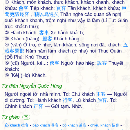
① Khách, môn khách, thực khách, khách khanh, khách
khứa:
會
客
Tiếp khách;
賓
客
Tân khách, khách khứa;
臣
聞
吏
議
逐
客
，
竊
以
爲
過
矣
Thần nghe các quan đề nghị
đuổi khách khanh, trộm nghĩ như vậy là lầm (Lí Tư: Gián
trục khách thư);
② Hành khách:
客
車
Xe hành khách;
③ Khách (hàng):
顧
客
Khách hàng;
④ (văn) Ở trọ, ở nhờ, làm khách, sống nơi đất khách:
五
載
客
蜀
郡
Năm năm làm khách (ở nhà) nơi Thục Quận
(Đỗ Phủ: Khứ Thục);
⑤ (cũ) Người, kẻ...:
俠
客
Người hào hiệp;
說
客
Thuyết
khách;
⑥ [Kè] (Họ) Khách.
Từ điển Nguyễn Quốc Hùng
Người ngoài tới nhà mình. Td: Chủ khách
主
客
— Người
đi đường. Td: Hành khách
行
客
, Lữ khách
旅
客
. Td:
Chính khách
正
客
— Gửi tạm. Nhờ.
Từ ghép
75
ấp khách 揖客
•
bạo khách 暴客
•
bô khách 逋客
•
chiêu khách 招客
•