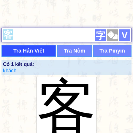
V
字
Tra Hán Việt
Tra Nôm
Tra Pinyin
Có 1 kết quả:
khách
客