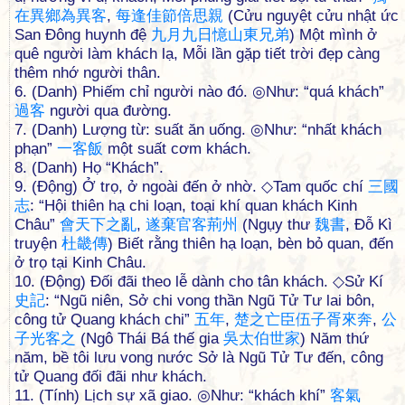
在
異
鄉
為
異
客
,
每
逢
佳
節
倍
思
親
(Cửu nguyệt cửu nhật ức
San Đông huynh đệ
九
月
九
日
憶
山
東
兄
弟
) Một mình ở
quê người làm khách lạ, Mỗi lần gặp tiết trời đẹp càng
thêm nhớ người thân.
6. (Danh) Phiếm chỉ người nào đó. ◎Như: “quá khách”
過
客
người qua đường.
7. (Danh) Lượng từ: suất ăn uống. ◎Như: “nhất khách
phạn”
一
客
飯
một suất cơm khách.
8. (Danh) Họ “Khách”.
9. (Động) Ở trọ, ở ngoài đến ở nhờ. ◇Tam quốc chí
三
國
志
: “Hội thiên hạ chi loạn, toại khí quan khách Kinh
Châu”
會
天
下
之
亂
,
遂
棄
官
客
荊
州
(Ngụy thư
魏
書
, Đỗ Kì
truyện
杜
畿
傳
) Biết rằng thiên hạ loạn, bèn bỏ quan, đến
ở trọ tại Kinh Châu.
10. (Động) Đối đãi theo lễ dành cho tân khách. ◇Sử Kí
史
記
: “Ngũ niên, Sở chi vong thần Ngũ Tử Tư lai bôn,
công tử Quang khách chi”
五
年
,
楚
之
亡
臣
伍
子
胥
來
奔
,
公
子
光
客
之
(Ngô Thái Bá thế gia
吳
太
伯
世
家
) Năm thứ
năm, bề tôi lưu vong nước Sở là Ngũ Tử Tư đến, công
tử Quang đối đãi như khách.
11. (Tính) Lịch sự xã giao. ◎Như: “khách khí”
客
氣