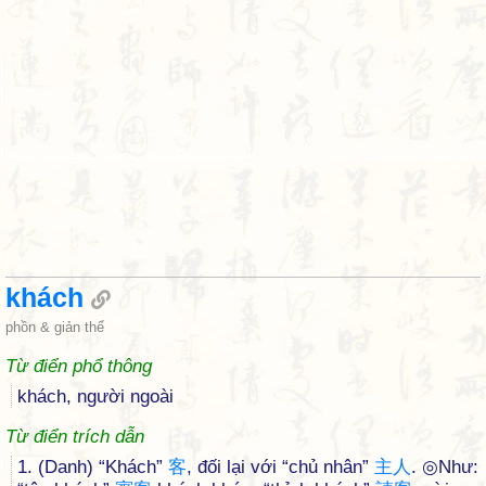
khách
phồn & giản thể
Từ điển phổ thông
khách, người ngoài
Từ điển trích dẫn
1. (Danh) “Khách”
客
, đối lại với “chủ nhân”
主
人
. ◎Như: