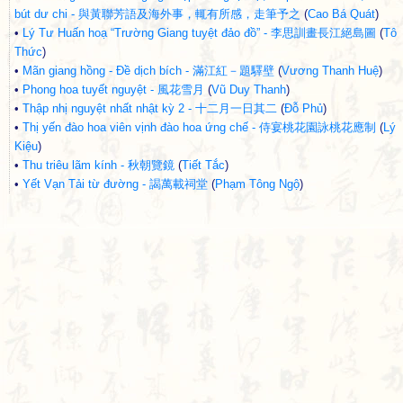
bút dư chi - 與黃聯芳語及海外事，輒有所感，走筆予之
(
Cao Bá Quát
)
•
Lý Tư Huấn hoạ “Trường Giang tuyệt đảo đồ” - 李思訓畫長江絕島圖
(
Tô
Thức
)
•
Mãn giang hồng - Đề dịch bích - 滿江紅－題驛壁
(
Vương Thanh Huệ
)
•
Phong hoa tuyết nguyệt - 風花雪月
(
Vũ Duy Thanh
)
•
Thập nhị nguyệt nhất nhật kỳ 2 - 十二月一日其二
(
Đỗ Phủ
)
•
Thị yến đào hoa viên vịnh đào hoa ứng chế - 侍宴桃花園詠桃花應制
(
Lý
Kiệu
)
•
Thu triêu lãm kính - 秋朝覽鏡
(
Tiết Tắc
)
•
Yết Vạn Tải từ đường - 謁萬載祠堂
(
Phạm Tông Ngộ
)