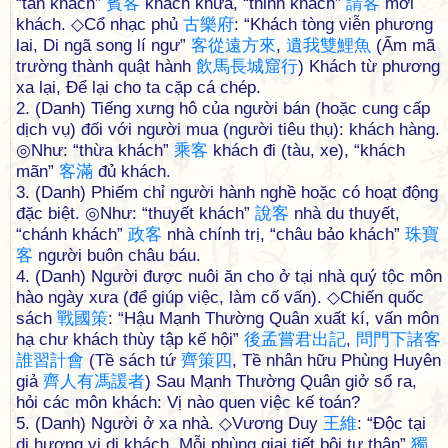
“tân khách”
賓
客
khách khứa, “thỉnh khách”
請
客
mời
khách. ◇Cổ nhạc phủ
古
樂
府
: “Khách tòng viễn phương
lai, Di ngã song lí ngư”
客
從
遠
方
來
,
遺
我
雙
鯉
魚
(Ẩm mã
trường thành quật hành
飲
馬
長
城
窟
行
) Khách từ phương
xa lại, Để lại cho ta cặp cá chép.
2. (Danh) Tiếng xưng hô của người bán (hoặc cung cấp
dịch vụ) đối với người mua (người tiêu thụ): khách hàng.
◎Như: “thừa khách”
乘
客
khách đi (tàu, xe), “khách
mãn”
客
滿
đủ khách.
3. (Danh) Phiếm chỉ người hành nghề hoặc có hoạt động
đặc biệt. ◎Như: “thuyết khách”
說
客
nhà du thuyết,
“chánh khách”
政
客
nhà chính trị, “châu bảo khách”
珠
寶
客
người buôn châu báu.
4. (Danh) Người được nuôi ăn cho ở tại nhà quý tộc môn
hào ngày xưa (để giúp việc, làm cố vấn). ◇Chiến quốc
sách
戰
國
策
: “Hậu Mạnh Thường Quân xuất kí, vấn môn
hạ chư khách thùy tập kế hội”
後
孟
嘗
君
出
記
,
問
門
下
諸
客
誰
習
計
會
(Tề sách tứ
齊
策
四
, Tề nhân hữu Phùng Huyên
giả
齊
人
有
馮
諼
者
) Sau Mạnh Thường Quân giở sổ ra,
hỏi các môn khách: Vị nào quen việc kế toán?
5. (Danh) Người ở xa nhà. ◇Vương Duy
王
維
: “Độc tại
dị hương vi dị khách, Mỗi phùng giai tiết bội tư thân”
獨