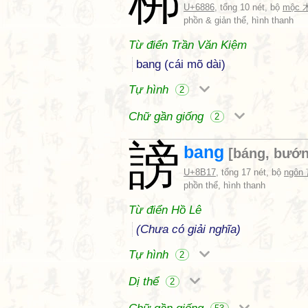
梆
U+6886
, tổng 10 nét, bộ
mộc 
phồn & giản thể, hình thanh
Từ điển Trần Văn Kiệm
bang (cái mõ dài)
Tự hình
2
Chữ gần giống
2
謗
bang
[
báng
,
bướ
U+8B17
, tổng 17 nét, bộ
ngôn
phồn thể, hình thanh
Từ điển Hồ Lê
(Chưa có giải nghĩa)
Tự hình
2
Dị thể
2