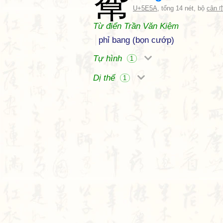
幚
U+5E5A
, tổng 14 nét, bộ
cân 
Từ điển Trần Văn Kiệm
phỉ bang (bọn cướp)
Tự hình
1
Dị thể
1