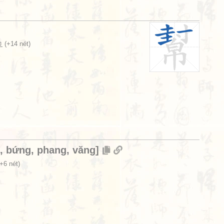
巾
(+14 nét)
,
bứng
,
phang
,
văng
]
+6 nét)