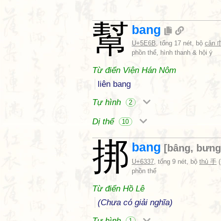
幫
bang
U+5E6B
, tổng 17 nét, bộ
cân 
phồn thể, hình thanh & hội ý
Từ điển Viện Hán Nôm
liên bang
Tự hình
2
Dị thể
10
挷
bang
[
bâng
,
bưng
U+6337
, tổng 9 nét, bộ
thủ 手
(
phồn thể
Từ điển Hồ Lê
(Chưa có giải nghĩa)
Tự hình
1