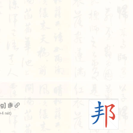
ng
]
+4 nét)