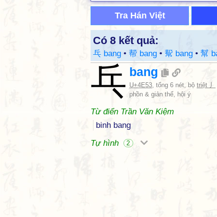
Tra Hán Việt
Có 8 kết quả:
乓 bang
•
帮 bang
•
幚 bang
•
幫 b
乓
bang
U+4E53
, tổng 6 nét, bộ
triệt 丿
phồn & giản thể, hội ý
Từ điển Trần Văn Kiệm
binh bang
Tự hình
2