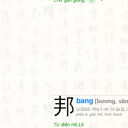
Chữ gần giống
53
邦
bang
[
bương
,
vâ
U+90A6
, tổng 6 nét, bộ
ấp 邑
(
phồn & giản thể, hình thanh
Từ điển Hồ Lê