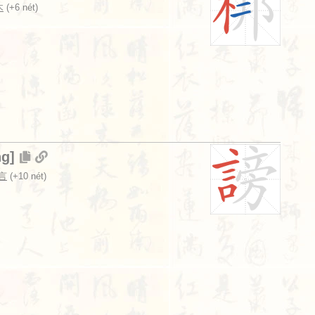
木
(+6 nét)
ng
]
 言
(+10 nét)