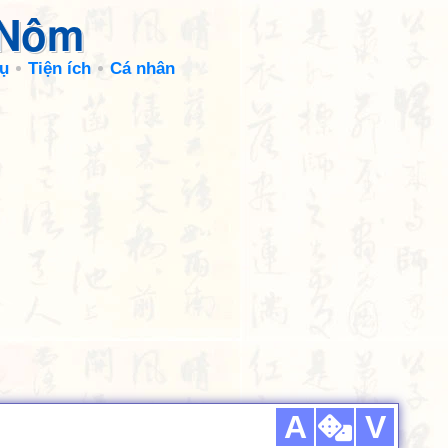
 Nôm
ụ
Tiện ích
Cá nhân
A
V