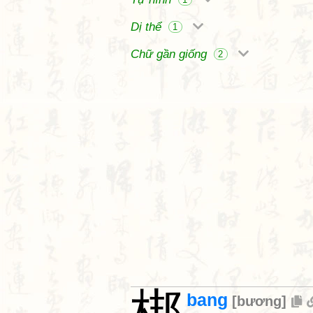
Dị thể
1
Chữ gần giống
2
bang
[
bương
]