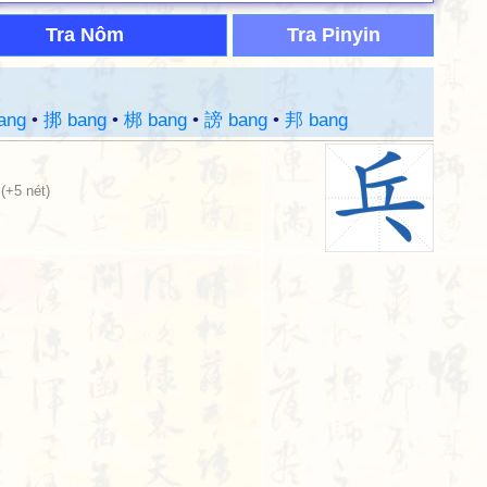
Tra Nôm
Tra Pinyin
ang
•
挷 bang
•
梆 bang
•
謗 bang
•
邦 bang
(+5 nét)