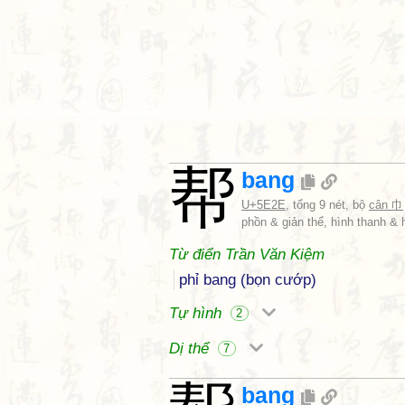
帮
bang
U+5E2E
, tổng 9 nét, bộ
cân 巾
phồn & giản thể, hình thanh & 
Từ điển Trần Văn Kiệm
phỉ bang (bọn cướp)
Tự hình
2
Dị thể
7
bang