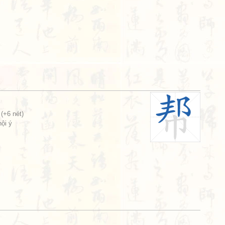
(+6 nét)
hội ý