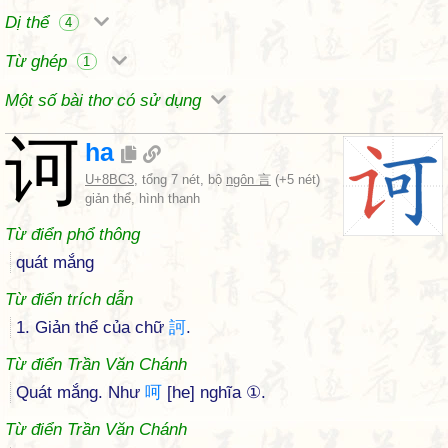
Dị thể
4
Từ ghép
1
Một số bài thơ có sử dụng
诃
ha
U+8BC3
, tổng 7 nét, bộ
ngôn 言
(+5 nét)
giản thể, hình thanh
Từ điển phổ thông
quát mắng
Từ điển trích dẫn
1. Giản thể của chữ
訶
.
Từ điển Trần Văn Chánh
Quát mắng. Như
呵
[he] nghĩa ①.
Từ điển Trần Văn Chánh