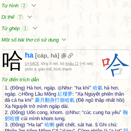
Tự hình
2
Dị thể
7
Từ ghép
1
Một số bài thơ có sử dụng
哈
ha
[
cáp
,
hà
]
U+54C8
, tổng 9 nét, bộ
khẩu 口
(+6 nét)
phồn & giản thể, hình thanh
Từ điển trích dẫn
1. (Động) Hà hơi, ngáp. ◎Như: “ha khí”
哈
氣
hà hơi,
ngáp. ◇Hồng Lâu Mộng
紅
樓
夢
: “Xạ Nguyệt phiên thân
đả cá ha khí”
麝
月
翻
身
打
個
哈
氣
(Đệ ngũ thập nhất hồi)
Xạ Nguyệt trở mình ngáp dài.
2. (Động) Uốn cong, khom. ◎Như: “cúc cung ha yêu”
鞠
躬
哈
腰
cúi mình khom lưng.
3. (Động) “Ha lạt”
哈
喇
giết chết, sát hại. § Ghi chú:
Phiên âm tiếng Mông Cổ "alaqu". Cũng phiên là “a lạt”
阿