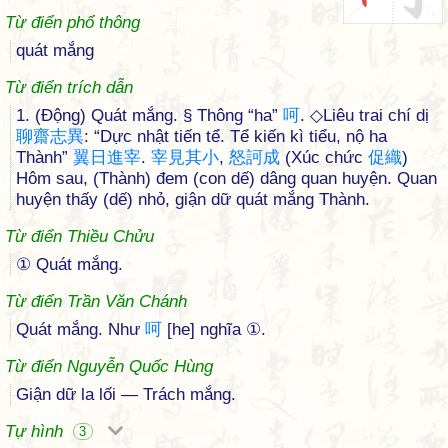
Từ điển phổ thông
quát mắng
Từ điển trích dẫn
1. (Động) Quát mắng. § Thông “ha”
呵
. ◇Liêu trai chí dị
聊
齋
志
異
: “Dực nhật tiến tể. Tể kiến kì tiểu, nộ ha
Thành”
翼
日
進
宰
.
宰
見
其
小
,
怒
訶
成
(Xúc chức
促
織
)
Hôm sau, (Thành) đem (con dế) dâng quan huyện. Quan
huyện thấy (dế) nhỏ, giận dữ quát mắng Thành.
Từ điển Thiều Chửu
① Quát mắng.
Từ điển Trần Văn Chánh
Quát mắng. Như
呵
[he] nghĩa ①.
Từ điển Nguyễn Quốc Hùng
Giận dữ la lối — Trách mắng.
Tự hình
3