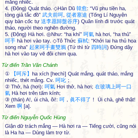
mắng nhiếc.
4. (Động) Quát tháo. ◇Hàn Dũ
韓
愈
: “Vũ phu tiền ha,
tòng giả tắc đồ”
武
夫
前
呵
,
從
者
塞
途
(Tống Lí Nguyện
quy bàn cốc tự
送
李
愿
歸
盤
谷
序
) Quân lính đi trước quát
tháo, người theo nghẽn đường.
5. (Động) Hà hơi. ◎Như: “ha khí”
呵
氣
hà hơi, “ha thủ”
呵
手
hà hơi vào tay. ◇Tô Thức
蘇
軾
: “Khởi lai ha thủ họa
song nha”
起
來
呵
手
畫
雙
鴉
(Tứ thì từ
四
時
詞
) Đứng dậy
hà hơi vào tay vẽ đôi chim quạ.
Từ điển Trần Văn Chánh
①
【
呵
斥
】
ha xích [hechì] Quát mắng, quát tháo, mắng
nhiếc, thét mắng. Cv.
呵
叱
；
② Thở, hà (hơi):
呵
氣
Hơi thở, hà hơi;
在
玻
璃
上
呵
一
口
氣
Hà hơi trên tấm kính;
③ (thán) A!, úi chà, ôi!:
呵
，
眞
不
得
了
！ Úi chà, ghê thật!
Xem
啊
[a].
Từ điển Nguyễn Quốc Hùng
Giận dữ trách mắng — Hà hơi ra — Tiếng cười, cũng nói
là Ha ha — Dùng làm trợ từ.