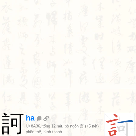
訶
ha
U+8A36
, tổng 12 nét, bộ
ngôn 言
(+5 nét)
phồn thể, hình thanh