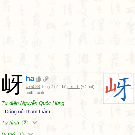
岈
ha
U+5C88
, tổng 7 nét, bộ
sơn 山
(+4 nét)
hình thanh
Từ điển Nguyễn Quốc Hùng
Dáng núi thăm thẳm.
Tự hình
2
Dị thể
1