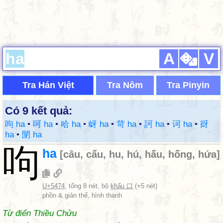
A
V
Tra Hán Việt
Tra Nôm
Tra Pinyin
Có 9 kết quả:
呴 ha
•
呵 ha
•
哈 ha
•
岈 ha
•
苛 ha
•
訶 ha
•
诃 ha
•
谺
ha
•
閕 ha
呴
ha
[
câu
,
cấu
,
hu
,
hú
,
hấu
,
hống
,
hứa
]
U+5474
, tổng 8 nét, bộ
khẩu 口
(+5 nét)
phồn & giản thể, hình thanh
Từ điển Thiều Chửu