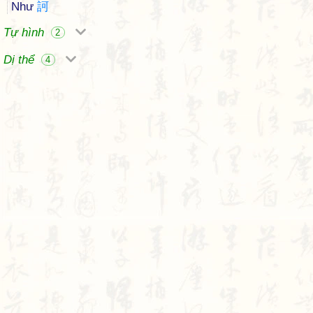
Như
訶
Tự hình
2
Dị thể
4