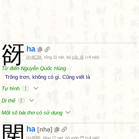
谺
ha
U+8C3A
, tổng 11 nét, bộ
cốc 谷
(+4 nét)
Từ điển Nguyễn Quốc Hùng
Trống trơn, không có gì. Cũng viết là
Tự hình
1
Dị thể
2
Một số bài thơ có sử dụng
閕
ha
[
nhạ
]
U+9595
, tổng 12 nét, bộ
môn 門
(+4 nét)