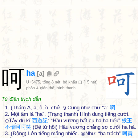
呵
ha
[
a
]
U+5475
, tổng 8 nét, bộ
khẩu 口
(+5 nét)
phồn & giản thể, hình thanh
Từ điển trích dẫn
1. (Thán) A, ạ, ô, ồ, chứ. § Cũng như chữ “a”
啊
.
2. Một âm là “ha”. (Trạng thanh) Hình dung tiếng cười.
◇Tây du kí
西
遊
記
: “Hầu vương bất cụ ha ha tiếu”
猴
王
不
懼
呵
呵
笑
(Đệ tứ hồi) Hầu vương chẳng sợ cười ha hả.
3. (Động) Lớn tiếng mắng nhiếc. ◎Như: “ha trách”
呵
責