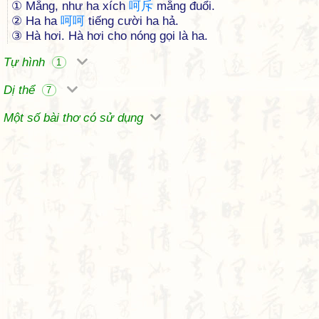
① Mắng, như ha xích
呵
斥
mắng đuổi.
② Ha ha
呵
呵
tiếng cười ha hả.
③ Hà hơi. Hà hơi cho nóng gọi là ha.
Tự hình
1
Dị thể
7
Một số bài thơ có sử dụng