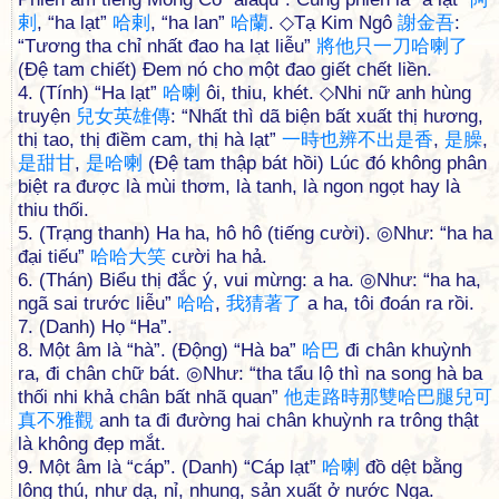
剌
, “ha lạt”
哈
剌
, “ha lan”
哈
蘭
. ◇Tạ Kim Ngô
謝
金
吾
:
“Tương tha chỉ nhất đao ha lạt liễu”
將
他
只
一
刀
哈
喇
了
(Đệ tam chiết) Đem nó cho một đao giết chết liền.
4. (Tính) “Ha lạt”
哈
喇
ôi, thiu, khét. ◇Nhi nữ anh hùng
truyện
兒
女
英
雄
傳
: “Nhất thì dã biện bất xuất thị hương,
thị tao, thị điềm cam, thị hà lạt”
一
時
也
辨
不
出
是
香
,
是
臊
,
是
甜
甘
,
是
哈
喇
(Đệ tam thập bát hồi) Lúc đó không phân
biệt ra được là mùi thơm, là tanh, là ngon ngọt hay là
thiu thối.
5. (Trạng thanh) Ha ha, hô hô (tiếng cười). ◎Như: “ha ha
đại tiếu”
哈
哈
大
笑
cười ha hả.
6. (Thán) Biểu thị đắc ý, vui mừng: a ha. ◎Như: “ha ha,
ngã sai trước liễu”
哈
哈
,
我
猜
著
了
a ha, tôi đoán ra rồi.
7. (Danh) Họ “Ha”.
8. Một âm là “hà”. (Động) “Hà ba”
哈
巴
đi chân khuỳnh
ra, đi chân chữ bát. ◎Như: “tha tẩu lộ thì na song hà ba
thối nhi khả chân bất nhã quan”
他
走
路
時
那
雙
哈
巴
腿
兒
可
真
不
雅
觀
anh ta đi đường hai chân khuỳnh ra trông thật
là không đẹp mắt.
9. Một âm là “cáp”. (Danh) “Cáp lạt”
哈
喇
đồ dệt bằng
lông thú, như dạ, nỉ, nhung, sản xuất ở nước Nga.