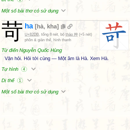
Một số bài thơ có sử dụng
苛
ha
[
hà
,
kha
]
U+82DB
, tổng 8 nét, bộ
thảo 艸
(+5 nét)
phồn & giản thể, hình thanh
Từ điển Nguyễn Quốc Hùng
Vặn hỏi. Hỏi tới cùng — Một âm là Hà. Xem Hà.
Tự hình
4
Dị thể
1
Một số bài thơ có sử dụng