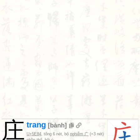
庄
trang
[
bành
]
U+5E84
, tổng 6 nét, bộ
nghiễm 广
(+3 nét)
phồn thể, hội ý