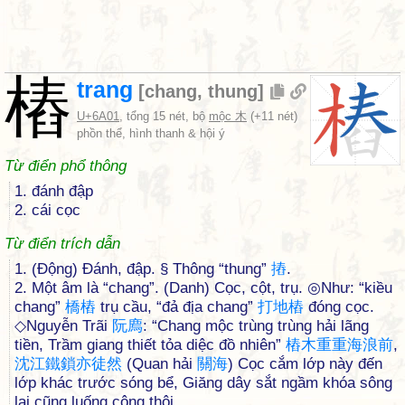
樁
trang
[
chang
,
thung
]
U+6A01
, tổng 15 nét, bộ
mộc 木
(+11 nét)
phồn thể, hình thanh & hội ý
Từ điển phổ thông
1. đánh đập
2. cái cọc
Từ điển trích dẫn
1. (Động) Đánh, đập. § Thông “thung”
摏
.
2. Một âm là “chang”. (Danh) Cọc, cột, trụ. ◎Như: “kiều
chang”
橋
樁
trụ cầu, “đả địa chang”
打
地
樁
đóng cọc.
◇Nguyễn Trãi
阮
廌
: “Chang mộc trùng trùng hải lãng
tiền, Trầm giang thiết tỏa diệc đồ nhiên”
樁
木
重
重
海
浪
前
,
沈
江
鐵
鎖
亦
徒
然
(Quan hải
關
海
) Cọc cắm lớp này đến
lớp khác trước sóng bể, Giăng dây sắt ngầm khóa sông
lại cũng luống công thôi.