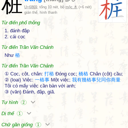
桩
U+6869
, tổng 10 nét, bộ
mộc 木
(+6 nét)
giản thể, hình thanh
Từ điển phổ thông
1. đánh đập
2. cái cọc
Từ điển Trần Văn Chánh
Như
樁
Từ điển Trần Văn Chánh
① Cọc, cột, chân:
打
樁
Đóng cọc;
橋
樁
Chân (cột) cầu;
② (loại) Việc:
一
樁
事
Một việc;
我
有
幾
樁
事
兒
同
你
商
量
Tôi có mấy việc cần bàn với anh;
③ (văn) Đánh, đập, giã.
Tự hình
2
Dị thể
1
Chữ gần giống
1