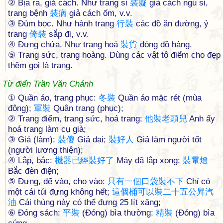
② Bịa ra, giả cách. Như trang si
裝
癡
giả cách ngu si,
trang bệnh
裝
病
giả cách ốm, v.v.
③ Ðùm bọc. Như hành trang
行
裝
các đồ ăn đường, ỷ
trang
倚
裝
sắp đi, v.v.
④ Ðựng chứa. Như trang hoá
裝
貨
đóng đồ hàng.
⑤ Trang sức, trang hoàng. Dùng các vật tô điểm cho đẹp
thêm gọi là trang.
Từ điển Trần Văn Chánh
① Quần áo, trang phục:
冬
裝
Quần áo mặc rét (mùa
đông);
軍
裝
Quân trang (phục);
② Trang điểm, trang sức, hoá trang:
他
裝
老
頭
兒
Anh ấy
hoá trang làm cụ già;
③ Giả (làm):
裝
傻
Giả dại;
裝
好
人
Giả làm người tốt
(người lương thiện);
④ Lắp, bắc:
機
器
已
經
裝
好
了
Máy đã lắp xong;
裝
電
燈
Bắc đèn điện;
⑤ Đựng, để vào, cho vào:
只
有
一
個
口
袋
裝
不
下
Chỉ có
một cái túi đựng không hết;
這
個
桶
可
以
裝
二
十
五
公
昇
汽
油
Cái thùng này có thể đựng 25 lít xăng;
⑥ Đóng sách:
平
裝
(Đóng) bìa thường;
精
裝
(Đóng) bìa