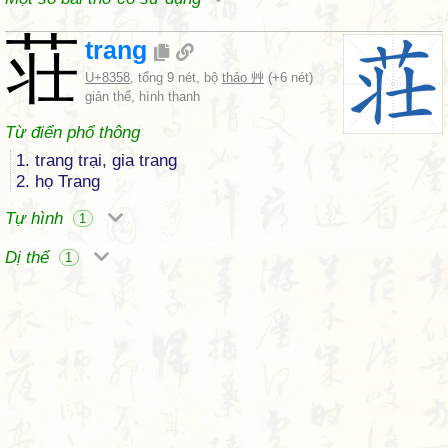
荘
trang
U+8358
, tổng 9 nét, bộ
thảo 艸
(+6 nét)
giản thể, hình thanh
Từ điển phổ thông
1. trang trại, gia trang
2. họ Trang
Tự hình
1
Dị thể
1