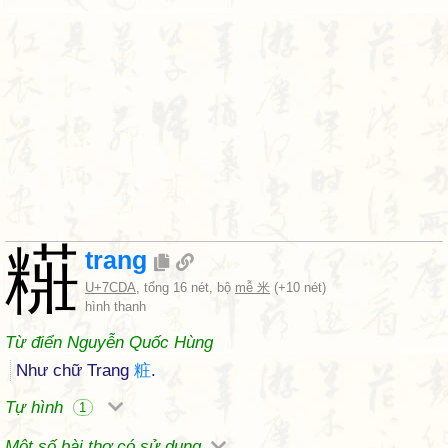
糚
trang
U+7CDA
, tổng 16 nét, bộ
mễ 米
(+10 nét)
hình thanh
Từ điển Nguyễn Quốc Hùng
Như chữ Trang
粧
.
Tự hình
1
Một số bài thơ có sử dụng