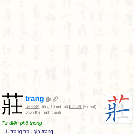
莊
trang
U+838A
, tổng 10 nét, bộ
thảo 艸
(+7 nét)
phồn thể, hình thanh
Từ điển phổ thông
1. trang trại, gia trang