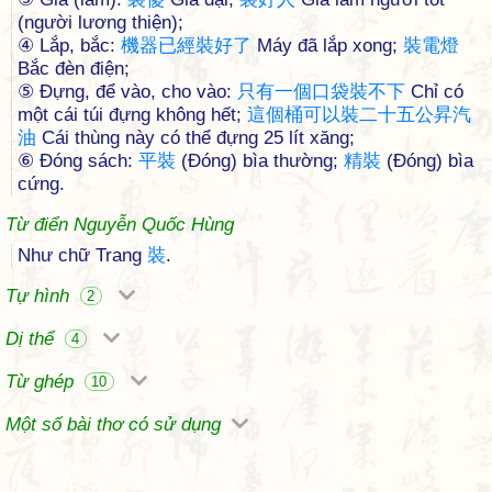
(người lương thiện);
④ Lắp, bắc:
機
器
已
經
裝
好
了
Máy đã lắp xong;
裝
電
燈
Bắc đèn điện;
⑤ Đựng, để vào, cho vào:
只
有
一
個
口
袋
裝
不
下
Chỉ có
một cái túi đựng không hết;
這
個
桶
可
以
裝
二
十
五
公
昇
汽
油
Cái thùng này có thể đựng 25 lít xăng;
⑥ Đóng sách:
平
裝
(Đóng) bìa thường;
精
裝
(Đóng) bìa
cứng.
Từ điển Nguyễn Quốc Hùng
Như chữ Trang
裝
.
Tự hình
2
Dị thể
4
Từ ghép
10
Một số bài thơ có sử dụng