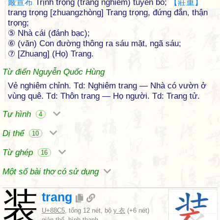
嚴
宣
布
Trịnh trọng (trang nghiêm) tuyên bố;
【
莊
重
】
trang trọng [zhuangzhòng] Trang trọng, đứng đắn, thận
trọng;
⑤ Nhà cái (đánh bạc);
⑥ (văn) Con đường thông ra sáu mặt, ngã sáu;
⑦ [Zhuang] (Họ) Trang.
Từ điển Nguyễn Quốc Hùng
Vẻ nghiêm chỉnh. Td: Nghiêm trang — Nhà có vườn ở
vùng quê. Td: Thôn trang — Họ người. Td: Trang tử.
Tự hình
4
Dị thể
10
Từ ghép
16
Một số bài thơ có sử dụng
装
trang
U+88C5
, tổng 12 nét, bộ
y 衣
(+6 nét)
giản thể, hình thanh