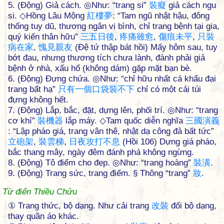
5. (Động) Giả cách. ◎Như: “trang si”
裝
癡
giả cách ngu
si. ◇Hồng Lâu Mộng
紅
樓
夢
: “Tam ngũ nhật hậu, đông
thống tuy dũ, thương ngân vị bình, chỉ trang bệnh tại gia,
quý kiến thân hữu”
三
五
日
後
,
疼
痛
雖
愈
,
傷
痕
未
平
,
只
裝
病
在
家
,
愧
見
親
友
(Đệ tứ thập bát hồi) Mấy hôm sau, tuy
bớt đau, nhưng thương tích chưa lành, đành phải giả
bệnh ở nhà, xấu hổ (không dám) gặp mặt bạn bè.
6. (Động) Đựng chứa. ◎Như: “chỉ hữu nhất cá khẩu đại
trang bất hạ”
只
有
一
個
口
袋
裝
不
下
chỉ có một cái túi
đựng không hết.
7. (Động) Lắp, bắc, đặt, dựng lên, phối trí. ◎Như: “trang
cơ khí”
裝
機
器
lắp máy. ◇Tam quốc diễn nghĩa
三
國
演
義
: “Lập pháo giá, trang vân thê, nhật dạ công đả bất tức”
立
砲
架
,
裝
雲
梯
,
日
夜
攻
打
不
息
(Hồi 106) Dựng giá pháo,
bắc thang mây, ngày đêm đánh phá không ngừng.
8. (Động) Tô điểm cho đẹp. ◎Như: “trang hoàng”
裝
潢
.
9. (Động) Trang sức, trang điểm. § Thông “trang”
妝
.
Từ điển Thiều Chửu
① Trang thức, bộ dạng. Như cải trang
改
裝
đổi bộ dạng,
thay quần áo khác.