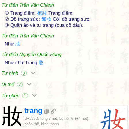
Từ điển Trần Văn Chánh
① Trang điểm:
梳
妝
Trang điểm;
② Đồ trang sức:
卸
妝
Cởi đồ trang sức;
③ Quần áo và tư trang (của cô dâu).
Từ điển Trần Văn Chánh
Như
妝
Từ điển Nguyễn Quốc Hùng
Như chữ Trang
妝
.
Tự hình
3
Dị thể
7
Từ ghép
1
妝
trang
U+599D
, tổng 7 nét, bộ
nữ 女
(+4 nét)
phồn thể, hình thanh