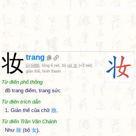
妆
trang
U+5986
, tổng 6 nét, bộ
nữ 女
(+3 nét)
giản thể, hình thanh
Từ điển phổ thông
đồ trang điểm, trang sức
Từ điển trích dẫn
1. Giản thể của chữ
妝
.
Từ điển Trần Văn Chánh
Như
妝
(bộ
女
).