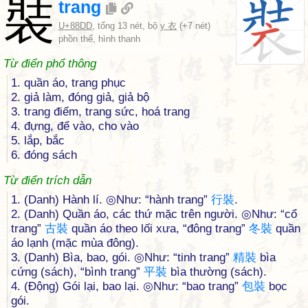
裝
trang
U+88DD
, tổng 13 nét, bộ
y 衣
(+7 nét)
phồn thể, hình thanh
Từ điển phổ thông
1. quần áo, trang phục
2. giả làm, đóng giả, giả bộ
3. trang điểm, trang sức, hoá trang
4. đựng, để vào, cho vào
5. lắp, bắc
6. đóng sách
Từ điển trích dẫn
1. (Danh) Hành lí. ◎Như: “hành trang”
行
裝
.
2. (Danh) Quần áo, các thứ mặc trên người. ◎Như: “cổ
trang”
古
裝
quần áo theo lối xưa, “đông trang”
冬
裝
quần
áo lạnh (mặc mùa đông).
3. (Danh) Bìa, bao, gói. ◎Như: “tinh trang”
精
裝
bìa
cứng (sách), “bình trang”
平
裝
bìa thường (sách).
4. (Động) Gói lại, bao lại. ◎Như: “bao trang”
包
裝
bọc
gói.