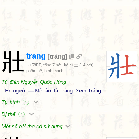
壯
trang
[
tráng
]
U+58EF
, tổng 7 nét, bộ
sĩ 士
(+4 nét)
phồn thể, hình thanh
Từ điển Nguyễn Quốc Hùng
Họ người — Một âm là Tráng. Xem Tráng.
Tự hình
4
Dị thể
7
Một số bài thơ có sử dụng