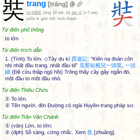
奘
trang
[
tráng
]
U+5958
, tổng 10 nét, bộ
đại 大
(+7 nét)
phồn & giản thể, hình thanh
Từ điển phổ thông
to lớn
Từ điển trích dẫn
1. (Tính) To lớn. ◇Tây du kí
西
遊
記
: “Kiến na đoản côn
nhi nhất đầu trang, nhất đầu tế”
見
那
短
棍
兒
一
頭
奘
,
一
頭
細
(Đệ cửu thập ngũ hồi) Trông thấy cây gậy ngắn đó,
một đầu to một đầu nhỏ.
Từ điển Thiều Chửu
① To lớn.
② Tên người, đời Ðường có ngài Huyền-trang pháp sư.
Từ điển Trần Văn Chánh
① (văn) Lớn, to lớn;
② (đph) Sỗ sàng, cứng nhắc. Xem
奘
[zhuăng].