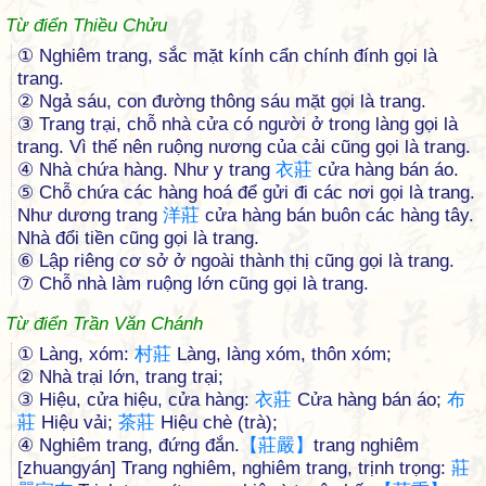
Từ điển Thiều Chửu
① Nghiêm trang, sắc mặt kính cẩn chính đính gọi là
trang.
② Ngả sáu, con đường thông sáu mặt gọi là trang.
③ Trang trại, chỗ nhà cửa có người ở trong làng gọi là
trang. Vì thế nên ruộng nương của cải cũng gọi là trang.
④ Nhà chứa hàng. Như y trang
衣
莊
cửa hàng bán áo.
⑤ Chỗ chứa các hàng hoá để gửi đi các nơi gọi là trang.
Như dương trang
洋
莊
cửa hàng bán buôn các hàng tây.
Nhà đổi tiền cũng gọi là trang.
⑥ Lập riêng cơ sở ở ngoài thành thị cũng gọi là trang.
⑦ Chỗ nhà làm ruộng lớn cũng gọi là trang.
Từ điển Trần Văn Chánh
① Làng, xóm:
村
莊
Làng, làng xóm, thôn xóm;
② Nhà trại lớn, trang trại;
③ Hiệu, cửa hiệu, cửa hàng:
衣
莊
Cửa hàng bán áo;
布
莊
Hiệu vải;
茶
莊
Hiệu chè (trà);
④ Nghiêm trang, đứng đắn.
【
莊
嚴
】
trang nghiêm
[zhuangyán] Trang nghiêm, nghiêm trang, trịnh trọng:
莊