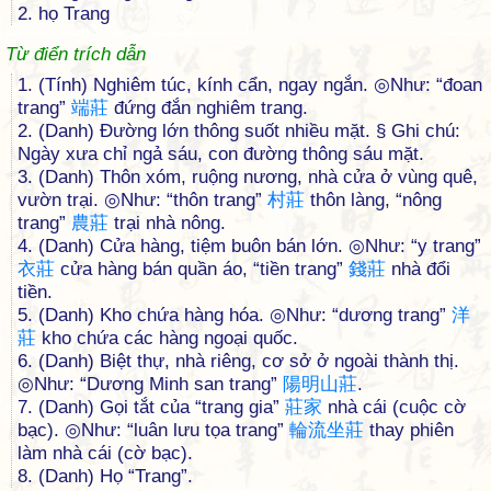
2. họ Trang
Từ điển trích dẫn
1. (Tính) Nghiêm túc, kính cẩn, ngay ngắn. ◎Như: “đoan
trang”
端
莊
đứng đắn nghiêm trang.
2. (Danh) Đường lớn thông suốt nhiều mặt. § Ghi chú:
Ngày xưa chỉ ngả sáu, con đường thông sáu mặt.
3. (Danh) Thôn xóm, ruộng nương, nhà cửa ở vùng quê,
vườn trại. ◎Như: “thôn trang”
村
莊
thôn làng, “nông
trang”
農
莊
trại nhà nông.
4. (Danh) Cửa hàng, tiệm buôn bán lớn. ◎Như: “y trang”
衣
莊
cửa hàng bán quần áo, “tiền trang”
錢
莊
nhà đổi
tiền.
5. (Danh) Kho chứa hàng hóa. ◎Như: “dương trang”
洋
莊
kho chứa các hàng ngoại quốc.
6. (Danh) Biệt thự, nhà riêng, cơ sở ở ngoài thành thị.
◎Như: “Dương Minh san trang”
陽
明
山
莊
.
7. (Danh) Gọi tắt của “trang gia”
莊
家
nhà cái (cuộc cờ
bạc). ◎Như: “luân lưu tọa trang”
輪
流
坐
莊
thay phiên
làm nhà cái (cờ bạc).
8. (Danh) Họ “Trang”.