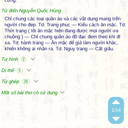
cứng.
Từ điển Nguyễn Quốc Hùng
Chỉ chung các loại quần áo và các vật dụng mang trên
người cho đẹp. Td: Trang phục — Kiểu cách ăn mặc. Td:
Thời trang ( lối ăn mặc hiện đang được mọi người ưa
chuộng ) — Chỉ chung quần áo đồ đạc đem theo khi đi
xa. Td: hành trang — Ăn mặc để giả làm người khác,
khiến không ai nhận ra. Td: Nguỵ trang — Cất giấu.
Tự hình
2
Dị thể
5
Từ ghép
29
Một số bài thơ có sử dụng
1
/14