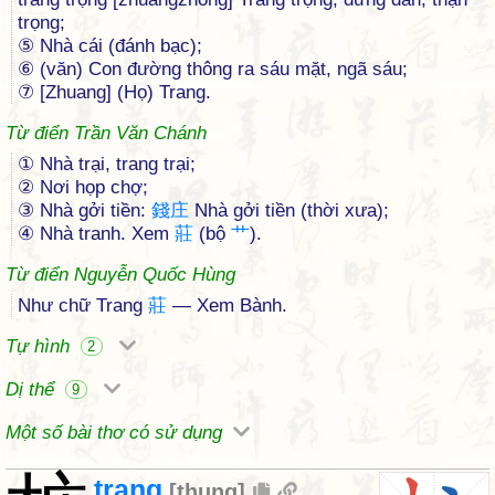
trọng;
⑤ Nhà cái (đánh bạc);
⑥ (văn) Con đường thông ra sáu mặt, ngã sáu;
⑦ [Zhuang] (Họ) Trang.
Từ điển Trần Văn Chánh
① Nhà trại, trang trại;
② Nơi họp chợ;
③ Nhà gởi tiền:
錢
庄
Nhà gởi tiền (thời xưa);
④ Nhà tranh. Xem
莊
(bộ
艹
).
Từ điển Nguyễn Quốc Hùng
Như chữ Trang
莊
— Xem Bành.
Tự hình
2
Dị thể
9
Một số bài thơ có sử dụng
trang
[
thung
]