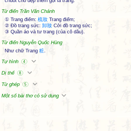
chuốt cho đẹp thêm gọi là trang.
Từ điển Trần Văn Chánh
① Trang điểm:
梳
妝
Trang điểm;
② Đồ trang sức:
卸
妝
Cởi đồ trang sức;
③ Quần áo và tư trang (của cô dâu).
Từ điển Nguyễn Quốc Hùng
Như chữ Trang
粧
.
Tự hình
4
Dị thể
8
Từ ghép
5
Một số bài thơ có sử dụng