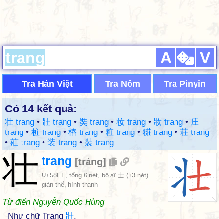
A
V
Tra Hán Việt
Tra Nôm
Tra Pinyin
Có 14 kết quả:
壮 trang
•
壯 trang
•
奘 trang
•
妆 trang
•
妝 trang
•
庄
trang
•
桩 trang
•
樁 trang
•
粧 trang
•
糚 trang
•
荘 trang
•
莊 trang
•
装 trang
•
裝 trang
壮
trang
[
tráng
]
U+58EE
, tổng 6 nét, bộ
sĩ 士
(+3 nét)
giản thể, hình thanh
Từ điển Nguyễn Quốc Hùng
Như chữ Trang
壯
.