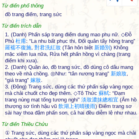
Từ điển phổ thông
đồ trang điểm, trang sức
Từ điển trích dẫn
1. (Danh) Phấn sáp trang điểm dung mạo phụ nữ. ◇Đỗ
Phủ
杜
甫
: “La nhu bất phục thi, Đối quân tẩy hồng trang”
羅
襦
不
復
施
,
對
君
洗
紅
妝
(Tân hôn biệt
新
婚
別
) Không
mặc xiêm lụa nữa, Rửa hết phấn hồng vì chàng (trang
điểm khi xưa).
2. (Danh) Quần áo, đồ trang sức, đồ dùng cô dâu mang
theo về nhà chồng. ◎Như: “tân nương trang”
新
娘
妝
,
“giá trang”
嫁
妝
.
3. (Động) Trang sức, dùng các thứ phấn sáp vàng ngọc
mà chải chuốt cho đẹp thêm. ◇Tô Thức
蘇
軾
: “Đạm
trang nùng mạt tổng tương nghi”
淡
妝
濃
抹
總
相
宜
(Ẩm hồ
thượng sơ tình hậu vũ
飲
湖
上
初
晴
後
雨
) Điểm trang sơ
sài hay thoa đậm phấn son, cả hai đều diễm lệ như nhau.
Từ điển Thiều Chửu
① Trang sức, dùng các thứ phấn sáp vàng ngọc mà chải