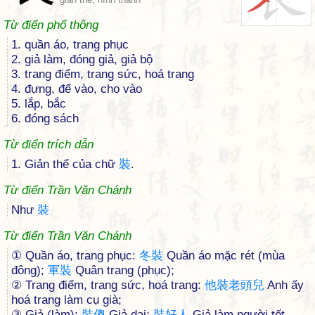
Từ điển phổ thông
1. quần áo, trang phục
2. giả làm, đóng giả, giả bộ
3. trang điểm, trang sức, hoá trang
4. đựng, để vào, cho vào
5. lắp, bắc
6. đóng sách
Từ điển trích dẫn
1. Giản thể của chữ
裝
.
Từ điển Trần Văn Chánh
Như
裝
Từ điển Trần Văn Chánh
① Quần áo, trang phục:
冬
裝
Quần áo mặc rét (mùa
đông);
軍
裝
Quân trang (phục);
② Trang điểm, trang sức, hoá trang:
他
裝
老
頭
兒
Anh ấy
hoá trang làm cụ già;
③ Giả (làm):
裝
傻
Giả dại;
裝
好
人
Giả làm người tốt