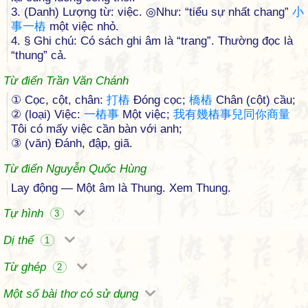
3. (Danh) Lượng từ: việc. ◎Như: “tiểu sự nhất chang”
小
事
一
樁
một việc nhỏ.
4. § Ghi chú: Có sách ghi âm là “trang”. Thường đọc là
“thung” cả.
Từ điển Trần Văn Chánh
① Cọc, cột, chân:
打
樁
Đóng cọc;
橋
樁
Chân (cột) cầu;
② (loại) Việc:
一
樁
事
Một việc;
我
有
幾
樁
事
兒
同
你
商
量
Tôi có mấy việc cần bàn với anh;
③ (văn) Đánh, đập, giã.
Từ điển Nguyễn Quốc Hùng
Lay động — Một âm là Thung. Xem Thung.
Tự hình
3
Dị thể
1
Từ ghép
2
Một số bài thơ có sử dụng