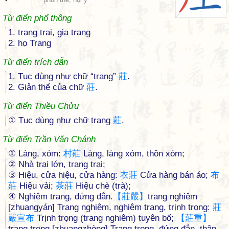
Từ điển phổ thông
1. trang trại, gia trang
2. họ Trang
Từ điển trích dẫn
1. Tục dùng như chữ “trang”
莊
.
2. Giản thể của chữ
莊
.
Từ điển Thiều Chửu
① Tục dùng như chữ trang
莊
.
Từ điển Trần Văn Chánh
① Làng, xóm:
村
莊
Làng, làng xóm, thôn xóm;
② Nhà trại lớn, trang trại;
③ Hiệu, cửa hiệu, cửa hàng:
衣
莊
Cửa hàng bán áo;
布
莊
Hiệu vải;
茶
莊
Hiệu chè (trà);
④ Nghiêm trang, đứng đắn.
【
莊
嚴
】
trang nghiêm
[zhuangyán] Trang nghiêm, nghiêm trang, trịnh trọng:
莊
嚴
宣
布
Trịnh trọng (trang nghiêm) tuyên bố;
【
莊
重
】
trang trọng [zhuangzhòng] Trang trọng, đứng đắn, thận