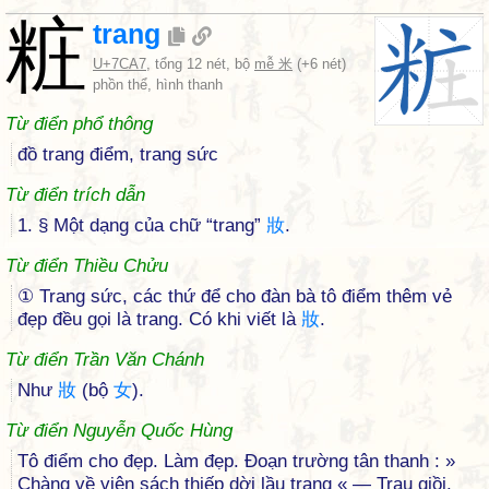
粧
trang
U+7CA7
, tổng 12 nét, bộ
mễ 米
(+6 nét)
phồn thể, hình thanh
Từ điển phổ thông
đồ trang điểm, trang sức
Từ điển trích dẫn
1. § Một dạng của chữ “trang”
妝
.
Từ điển Thiều Chửu
① Trang sức, các thứ để cho đàn bà tô điểm thêm vẻ
đẹp đều gọi là trang. Có khi viết là
妝
.
Từ điển Trần Văn Chánh
Như
妝
(bộ
女
).
Từ điển Nguyễn Quốc Hùng
Tô điểm cho đẹp. Làm đẹp. Đoạn trường tân thanh : »
Chàng về viện sách thiếp dời lầu trang « — Trau giồi.