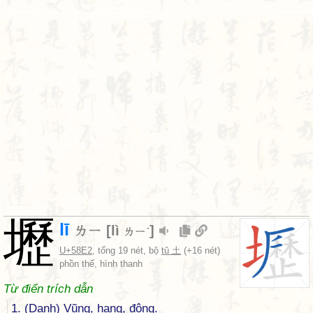
壢
lī
ㄌㄧ
[
lì
]
ㄌㄧˋ
U+58E2
, tổng 19 nét, bộ
tǔ 土
(+16 nét)
phồn thể, hình thanh
Từ điển trích dẫn
1. (Danh) Vũng, hang, động.