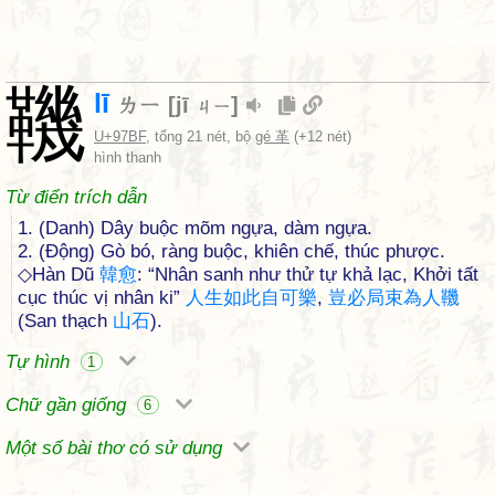
鞿
lī
ㄌㄧ
[
jī
]
ㄐㄧ
U+97BF
, tổng 21 nét, bộ
gé 革
(+12 nét)
hình thanh
Từ điển trích dẫn
1. (Danh) Dây buộc mõm ngựa, dàm ngựa.
2. (Động) Gò bó, ràng buộc, khiên chế, thúc phược.
◇Hàn Dũ
韓
愈
: “Nhân sanh như thử tự khả lạc, Khởi tất
cục thúc vị nhân ki”
人
生
如
此
自
可
樂
,
豈
必
局
束
為
人
鞿
(San thạch
山
石
).
Tự hình
1
Chữ gần giống
6
Một số bài thơ có sử dụng