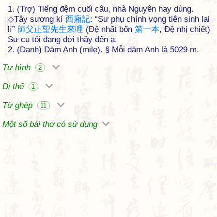
1. (Trợ) Tiếng đệm cuối câu, nhà Nguyên hay dùng.
◇Tây sương kí
西
廂
記
: “Sư phụ chính vọng tiên sinh lai
lí”
師
父
正
望
先
生
來
哩
(Đệ nhất bổn
第
一
本
, Đệ nhị chiết)
Sư cụ tôi đang đợi thầy đến ạ.
2. (Danh) Dặm Anh (mile). § Mỗi dặm Anh là 5029 m.
Tự hình
2
Dị thể
1
Từ ghép
11
Một số bài thơ có sử dụng