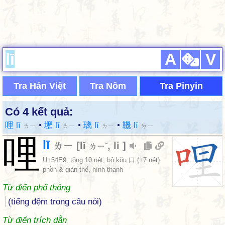
A
V
Tra Hán Việt
Tra Nôm
Tra Pinyin
Có 4 kết quả:
哩 lī
•
壢 lī
•
璃 lī
•
鞿 lī
ㄌㄧ
ㄌㄧ
ㄌㄧ
ㄌㄧ
哩
lī
ㄌㄧ
[
lǐ
,
li
]
ㄌㄧˇ
U+54E9
, tổng 10 nét, bộ
kǒu 口
(+7 nét)
phồn & giản thể, hình thanh
Từ điển phổ thông
(tiếng đệm trong câu nói)
Từ điển trích dẫn