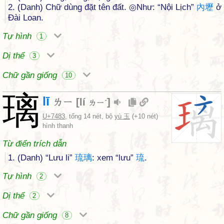
2. (Danh) Chữ dùng đặt tên đất. ◎Như: “Nội Lịch”
內
壢
ở
Đài Loan.
Tự hình
1
Dị thể
3
Chữ gần giống
10
璃
lī
ㄌㄧ
[
lí
]
ㄌㄧˊ
U+7483
, tổng 14 nét, bộ
yù 玉
(+10 nét)
hình thanh
Từ điển trích dẫn
1. (Danh) “Lưu li”
琉
璃
: xem “lưu”
琉
.
Tự hình
2
Dị thể
2
Chữ gần giống
8