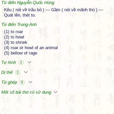
Từ điển Nguyễn Quốc Hùng
Kêu ( nói về trâu bò ) — Gầm ( nói về mãnh thú ) —
Quát lên, thét to.
Từ điển Trung-Anh
(1) to roar
(2) to howl
(3) to shriek
(4) roar or howl of an animal
(5) bellow of rage
Tự hình
2
Dị thể
3
Từ ghép
8
Một số bài thơ có sử dụng