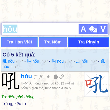
A
V
Tra Hán Việt
Tra Nôm
Tra Pinyin
Có 5 kết quả:
吼 hǒu
•
吽 hǒu
•
呴 hǒu
•
灬 hǒu
•
犼
ㄏㄡˇ
ㄏㄡˇ
ㄏㄡˇ
ㄏㄡˇ
hǒu
ㄏㄡˇ
吼
hǒu
ㄏㄡˇ
U+543C
, tổng 7 nét, bộ
kǒu 口
(+4 nét)
phồn & giản thể, hình thanh & hội ý
Từ điển phổ thông
rống, kêu to