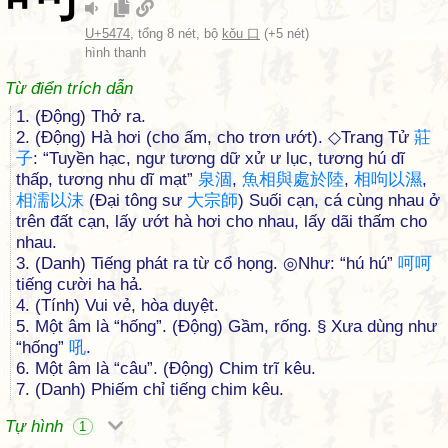
U+5474
, tổng 8 nét, bộ
kǒu 口
(+5 nét)
hình thanh
Từ điển trích dẫn
1. (Động) Thở ra.
2. (Động) Hà hơi (cho ấm, cho trơn ướt). ◇Trang Tử
莊
子
: “Tuyền hạc, ngư tương dữ xử ư lục, tương hú dĩ
thấp, tương nhu dĩ mạt”
泉
涸
,
魚
相
與
處
於
陸
,
相
呴
以
濕
,
相
濡
以
沫
(Đại tông sư
大
宗
師
) Suối cạn, cá cùng nhau ở
trên đất cạn, lấy ướt hà hơi cho nhau, lấy dãi thấm cho
nhau.
3. (Danh) Tiếng phát ra từ cổ họng. ◎Như: “hú hú”
呵
呵
tiếng cười ha hả.
4. (Tính) Vui vẻ, hòa duyệt.
5. Một âm là “hống”. (Động) Gầm, rống. § Xưa dùng như
“hống”
吼
.
6. Một âm là “câu”. (Động) Chim trĩ kêu.
7. (Danh) Phiếm chỉ tiếng chim kêu.
Tự hình
1