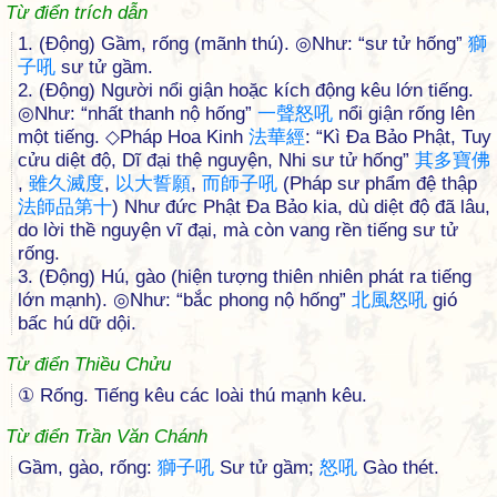
Từ điển trích dẫn
1. (Động) Gầm, rống (mãnh thú). ◎Như: “sư tử hống”
獅
子
吼
sư tử gầm.
2. (Động) Người nổi giận hoặc kích động kêu lớn tiếng.
◎Như: “nhất thanh nộ hống”
一
聲
怒
吼
nổi giận rống lên
một tiếng. ◇Pháp Hoa Kinh
法
華
經
: “Kì Đa Bảo Phật, Tuy
cửu diệt độ, Dĩ đại thệ nguyện, Nhi sư tử hống”
其
多
寶
佛
,
雖
久
滅
度
,
以
大
誓
願
,
而
師
子
吼
(Pháp sư phẩm đệ thập
法
師
品
第
十
) Như đức Phật Đa Bảo kia, dù diệt độ đã lâu,
do lời thề nguyện vĩ đại, mà còn vang rền tiếng sư tử
rống.
3. (Động) Hú, gào (hiện tượng thiên nhiên phát ra tiếng
lớn mạnh). ◎Như: “bắc phong nộ hống”
北
風
怒
吼
gió
bấc hú dữ dội.
Từ điển Thiều Chửu
① Rống. Tiếng kêu các loài thú mạnh kêu.
Từ điển Trần Văn Chánh
Gầm, gào, rống:
獅
子
吼
Sư tử gầm;
怒
吼
Gào thét.