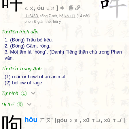
吽
,
óu
]
ㄛㄨ
ㄛㄨˊ
U+543D
, tổng 7 nét, bộ
kǒu 口
(+4 nét)
phồn & giản thể, hội ý
Từ điển trích dẫn
1. (Động) Trâu bò kêu.
2. (Động) Gầm, rống.
3. Một âm là “hồng”. (Danh) Tiếng thần chú trong Phạn
văn.
Từ điển Trung-Anh
(1) roar or howl of an animal
(2) bellow of rage
Tự hình
1
Dị thể
3
呴
hǒu
ㄏㄡˇ
[
gòu
,
xū
,
xǔ
]
ㄍㄡˋ
ㄒㄩ
ㄒㄩˇ