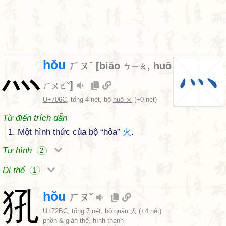
灬
hǒu
ㄏㄡˇ
[
biāo
,
huǒ
ㄅㄧㄠ
]
ㄏㄨㄛˇ
U+706C
, tổng 4 nét, bộ
huǒ 火
(+0 nét)
Từ điển trích dẫn
1. Một hình thức của bộ “hỏa”
火
.
Tự hình
2
Dị thể
1
犼
hǒu
ㄏㄡˇ
U+72BC
, tổng 7 nét, bộ
quǎn 犬
(+4 nét)
phồn & giản thể, hình thanh