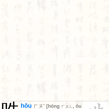
hǒu
ㄏㄡˇ
[
hōng
,
ōu
ㄏㄨㄥ