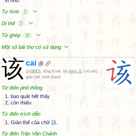
vị nhỏ.
Tự hình
3
Dị thể
2
Từ ghép
10
Một số bài thơ có sử dụng
该
cai
U+8BE5
, tổng 8 nét, bộ
ngôn 言
(+6 nét)
giản thể, hình thanh
Từ điển phổ thông
1. bao quát hết thảy
2. còn thiếu
Từ điển trích dẫn
1. Giản thể của chữ
該
.
Từ điển Trần Văn Chánh