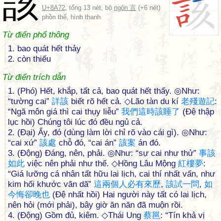
該
U+8A72
, tổng 13 nét, bộ
ngôn 言
(+6 nét)
phồn thể, hình thanh
Từ điển phổ thông
1. bao quát hết thảy
2. còn thiếu
Từ điển trích dẫn
1. (Phó) Hết, khắp, tất cả, bao quát hết thẩy. ◎Như:
“tường cai”
詳
該
biết rõ hết cả. ◇Lão tàn du kí
老
殘
遊
記
:
“Ngã môn giá thì cai thụy liễu”
我
們
這
時
該
睡
了
(Đệ thập
lục hồi) Chúng tôi lúc đó đều ngủ cả.
2. (Đại) Ấy, đó (dùng làm lời chỉ rõ vào cái gì). ◎Như:
“cai xứ”
該
處
chỗ đó, “cai án”
該
案
án đó.
3. (Động) Đáng, nên, phải. ◎Như: “sự cai như thử”
事
該
如
此
việc nên phải như thế. ◇Hồng Lâu Mộng
紅
樓
夢
:
“Giá lưỡng cá nhân tất hữu lai lịch, cai thí nhất vấn, như
kim hối khước vãn dã”
這
兩
個
人
必
有
來
歷
,
該
試
一
問
,
如
今
悔
卻
晚
也
(Đệ nhất hồi) Hai người này tất có lai lịch,
nên hỏi (mới phải), bây giờ ăn năn đã muộn rồi.
4. (Động) Gồm đủ, kiêm. ◇Thái Ung
蔡
邕
: “Tín khả vị