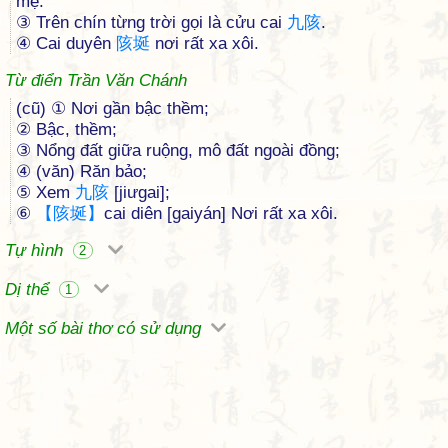
mẹ.
③ Trên chín từng trời gọi là cửu cai
九
陔
.
④ Cai duyên
陔
埏
nơi rất xa xôi.
Từ điển Trần Văn Chánh
(cũ) ① Nơi gần bậc thềm;
② Bậc, thềm;
③ Nổng đất giữa ruộng, mô đất ngoài đồng;
④ (văn) Răn bảo;
⑤ Xem
九
陔
[jiưgai];
⑥
【
陔
埏
】
cai diên [gaiyán] Nơi rất xa xôi.
Tự hình
2
Dị thể
1
Một số bài thơ có sử dụng