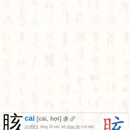
胲
cai
[
cải
,
hợi
]
U+80F2
, tổng 10 nét, bộ
nhục 肉
(+6 nét)