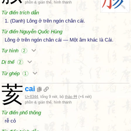
phồn & giản thể, hình thanh
Từ điển trích dẫn
1. (Danh) Lông ở trên ngón chân cái.
Từ điển Nguyễn Quốc Hùng
Lông ở trên ngón chân cái — Một âm khác là Cải.
Tự hình
2
Dị thể
2
Từ ghép
1
荄
cai
U+8344
, tổng 9 nét, bộ
thảo 艸
(+6 nét)
phồn & giản thể, hình thanh
Từ điển phổ thông
rễ cỏ