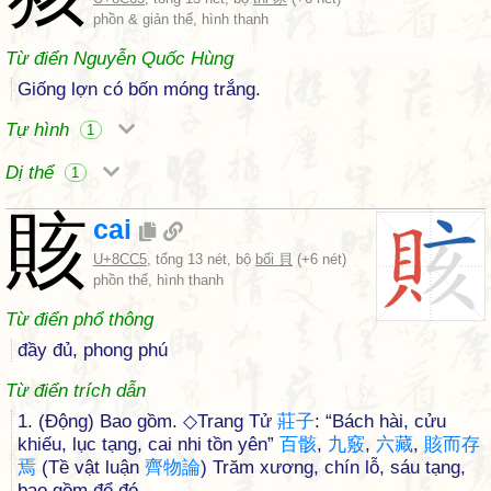
phồn & giản thể, hình thanh
Từ điển Nguyễn Quốc Hùng
Giống lợn có bốn móng trắng.
Tự hình
1
Dị thể
1
賅
cai
U+8CC5
, tổng 13 nét, bộ
bối 貝
(+6 nét)
phồn thể, hình thanh
Từ điển phổ thông
đầy đủ, phong phú
Từ điển trích dẫn
1. (Động) Bao gồm. ◇Trang Tử
莊
子
: “Bách hài, cửu
khiếu, lục tạng, cai nhi tồn yên”
百
骸
,
九
竅
,
六
藏
,
賅
而
存
焉
(Tề vật luận
齊
物
論
) Trăm xương, chín lỗ, sáu tạng,
bao gồm để đó.