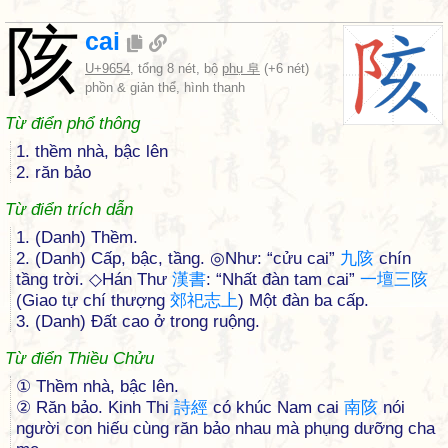
陔
cai
U+9654
, tổng 8 nét, bộ
phụ 阜
(+6 nét)
phồn & giản thể, hình thanh
Từ điển phổ thông
1. thềm nhà, bậc lên
2. răn bảo
Từ điển trích dẫn
1. (Danh) Thềm.
2. (Danh) Cấp, bậc, tầng. ◎Như: “cửu cai”
九
陔
chín
tầng trời. ◇Hán Thư
漢
書
: “Nhất đàn tam cai”
一
壇
三
陔
(Giao tự chí thượng
郊
祀
志
上
) Một đàn ba cấp.
3. (Danh) Đất cao ở trong ruộng.
Từ điển Thiều Chửu
① Thềm nhà, bậc lên.
② Răn bảo. Kinh Thi
詩
經
có khúc Nam cai
南
陔
nói
người con hiếu cùng răn bảo nhau mà phụng dưỡng cha