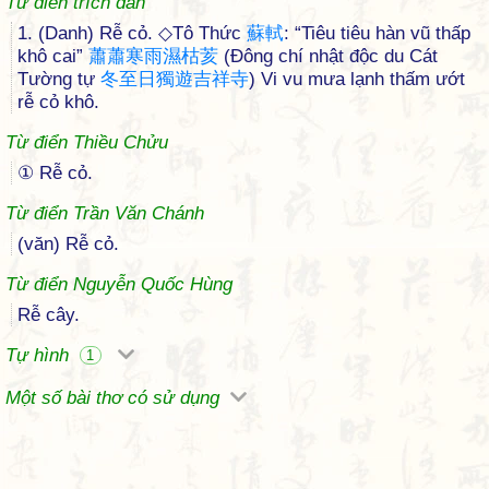
Từ điển trích dẫn
1. (Danh) Rễ cỏ. ◇Tô Thức
蘇
軾
: “Tiêu tiêu hàn vũ thấp
khô cai”
蕭
蕭
寒
雨
濕
枯
荄
(Đông chí nhật độc du Cát
Tường tự
冬
至
日
獨
遊
吉
祥
寺
) Vi vu mưa lạnh thấm ướt
rễ cỏ khô.
Từ điển Thiều Chửu
① Rễ cỏ.
Từ điển Trần Văn Chánh
(văn) Rễ cỏ.
Từ điển Nguyễn Quốc Hùng
Rễ cây.
Tự hình
1
Một số bài thơ có sử dụng