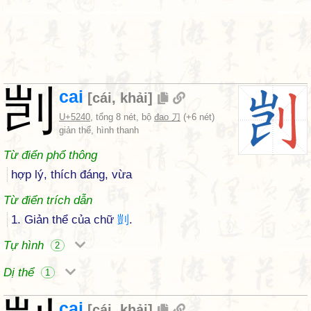
剀
cai
[
cái
,
khải
]
U+5240
, tổng 8 nét, bộ
đao 刀
(+6 nét)
giản thể, hình thanh
Từ điển phổ thông
hợp lý, thích đáng, vừa
Từ điển trích dẫn
1. Giản thể của chữ
剴
.
Tự hình
2
Dị thể
1
cai
[
cái
,
khải
]