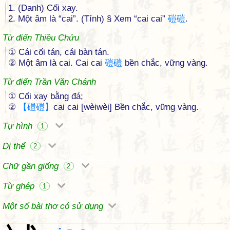
1. (Danh) Cối xay.
2. Một âm là “cai”. (Tính) § Xem “cai cai”
磑
磑
.
Từ điển Thiều Chửu
① Cái cối tán, cái bàn tán.
② Một âm là cai. Cai cai
磑
磑
bền chắc, vững vàng.
Từ điển Trần Văn Chánh
① Cối xay bằng đá;
②
【
磑
磑
】
cai cai [wèiwèi] Bền chắc, vững vàng.
Tự hình
1
Dị thể
2
Chữ gần giống
2
Từ ghép
1
Một số bài thơ có sử dụng