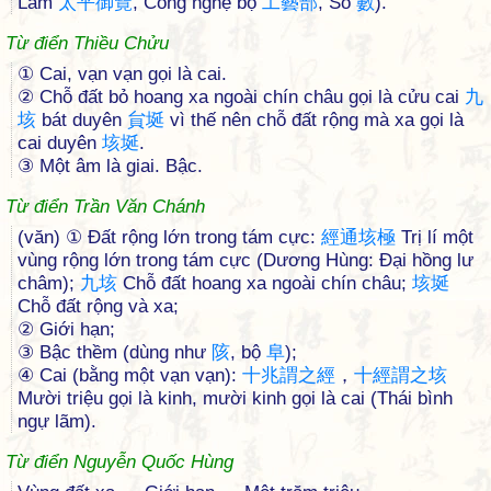
Lãm
太
平
御
覽
, Công nghệ bộ
工
藝
部
, Số
數
).
Từ điển Thiều Chửu
① Cai, vạn vạn gọi là cai.
② Chỗ đất bỏ hoang xa ngoài chín châu gọi là cửu cai
九
垓
bát duyên
貟
埏
vì thế nên chỗ đất rộng mà xa gọi là
cai duyên
垓
埏
.
③ Một âm là giai. Bậc.
Từ điển Trần Văn Chánh
(văn) ① Đất rộng lớn trong tám cực:
經
通
垓
極
Trị lí một
vùng rộng lớn trong tám cực (Dương Hùng: Đại hồng lư
châm);
九
垓
Chỗ đất hoang xa ngoài chín châu;
垓
埏
Chỗ đất rộng và xa;
② Giới hạn;
③ Bậc thềm (dùng như
陔
, bộ
阜
);
④ Cai (bằng một vạn vạn):
十
兆
謂
之
經
，
十
經
謂
之
垓
Mười triệu gọi là kinh, mười kinh gọi là cai (Thái bình
ngự lãm).
Từ điển Nguyễn Quốc Hùng