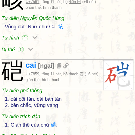
U+7561
, tổng 11 nét, bộ
điền 田
(+6 nét)
phồn thể, hình thanh
Từ điển Nguyễn Quốc Hùng
Vùng đất. Như chữ Cai
垓
.
Tự hình
1
Dị thể
1
硙
cai
[
ngại
]
U+7859
, tổng 11 nét, bộ
thạch 石
(+6 nét)
giản thể, hình thanh
Từ điển phổ thông
1. cái cối tán, cái bàn tán
2. bền chắc, vững vàng
Từ điển trích dẫn
1. Giản thể của chữ
磑
.