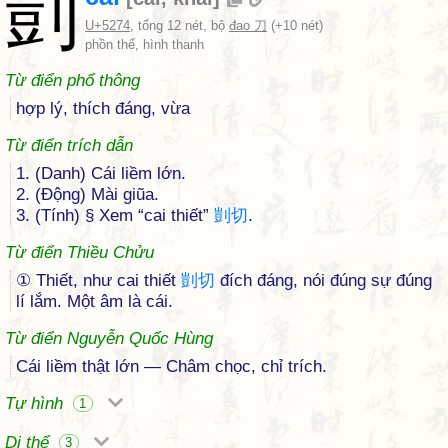
剴
U+5274
, tổng 12 nét, bộ
đao 刀
(+10 nét)
phồn thể, hình thanh
Từ điển phổ thông
hợp lý, thích đáng, vừa
Từ điển trích dẫn
1. (Danh) Cái liềm lớn.
2. (Động) Mài giũa.
3. (Tính) § Xem “cai thiết”
剴
切
.
Từ điển Thiều Chửu
① Thiết, như cai thiết
剴
切
đích đáng, nói đúng sự đúng
lí lắm. Một âm là cái.
Từ điển Nguyễn Quốc Hùng
Cái liềm thật lớn — Châm chọc, chỉ trích.
Tự hình
1
Dị thể
3