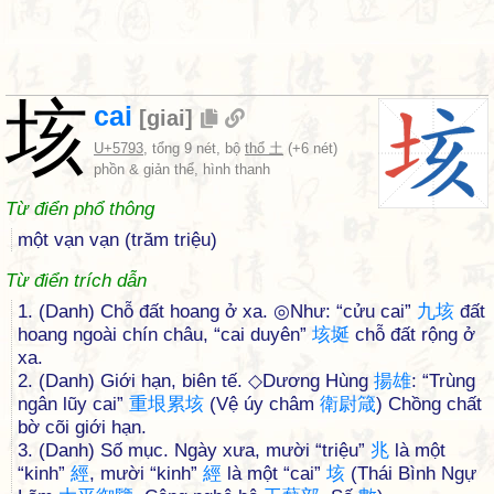
垓
cai
[
giai
]
U+5793
, tổng 9 nét, bộ
thổ 土
(+6 nét)
phồn & giản thể, hình thanh
Từ điển phổ thông
một vạn vạn (trăm triệu)
Từ điển trích dẫn
1. (Danh) Chỗ đất hoang ở xa. ◎Như: “cửu cai”
九
垓
đất
hoang ngoài chín châu, “cai duyên”
垓
埏
chỗ đất rộng ở
xa.
2. (Danh) Giới hạn, biên tế. ◇Dương Hùng
揚
雄
: “Trùng
ngân lũy cai”
重
垠
累
垓
(Vệ úy châm
衛
尉
箴
) Chồng chất
bờ cõi giới hạn.
3. (Danh) Số mục. Ngày xưa, mười “triệu”
兆
là một
“kinh”
經
, mười “kinh”
經
là một “cai”
垓
(Thái Bình Ngự