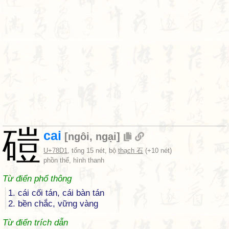
磑
cai
[
ngôi
,
ngại
]
U+78D1
, tổng 15 nét, bộ
thạch 石
(+10 nét)
phồn thể, hình thanh
Từ điển phổ thông
1. cái cối tán, cái bàn tán
2. bền chắc, vững vàng
Từ điển trích dẫn