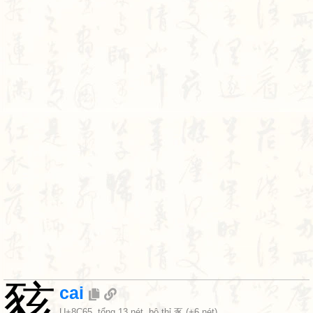
豥
cai
U+8C65
, tổng 13 nét, bộ
thỉ 豕
(+6 nét)