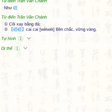
Từ điển Trần Văn Chánh
Như
磑
Từ điển Trần Văn Chánh
① Cối xay bằng đá;
②
【
磑
磑
】
cai cai [wèiwèi] Bền chắc, vững vàng.
Tự hình
1
Dị thể
1