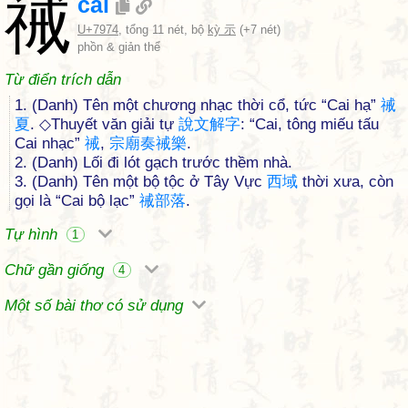
祴
cai
U+7974
, tổng 11 nét, bộ
kỳ 示
(+7 nét)
phồn & giản thể
Từ điển trích dẫn
1. (Danh) Tên một chương nhạc thời cổ, tức “Cai hạ”
祴
夏
. ◇Thuyết văn giải tự
說
文
解
字
: “Cai, tông miếu tấu
Cai nhạc”
祴
,
宗
廟
奏
祴
樂
.
2. (Danh) Lối đi lót gạch trước thềm nhà.
3. (Danh) Tên một bộ tộc ở Tây Vực
西
域
thời xưa, còn
gọi là “Cai bộ lạc”
祴
部
落
.
Tự hình
1
Chữ gần giống
4
Một số bài thơ có sử dụng