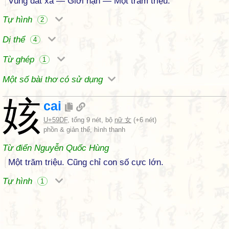
Vùng đất xa — Giới hạn — Một trăm triệu.
Tự hình
2
Dị thể
4
Từ ghép
1
Một số bài thơ có sử dụng
姟
cai
U+59DF
, tổng 9 nét, bộ
nữ 女
(+6 nét)
phồn & giản thể, hình thanh
Từ điển Nguyễn Quốc Hùng
Một trăm triệu. Cũng chỉ con số cực lớn.
Tự hình
1