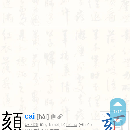
1
/19
頦
cai
[
hài
]
U+9826
, tổng 15 nét, bộ
hiệt 頁
(+6 nét)