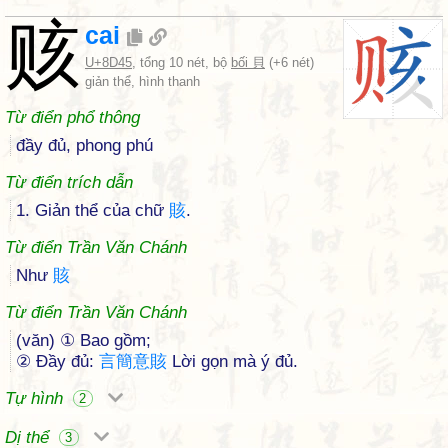
赅
cai
U+8D45
, tổng 10 nét, bộ
bối 貝
(+6 nét)
giản thể, hình thanh
Từ điển phổ thông
đầy đủ, phong phú
Từ điển trích dẫn
1. Giản thể của chữ
賅
.
Từ điển Trần Văn Chánh
Như
賅
Từ điển Trần Văn Chánh
(văn) ① Bao gồm;
② Đầy đủ:
言
簡
意
賅
Lời gọn mà ý đủ.
Tự hình
2
Dị thể
3