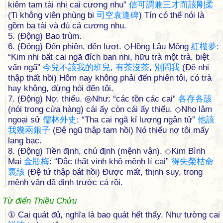
kiêm tam tài nhi cai cương nhu”
信
可
謂
兼
三
才
而
該
剛
柔
(Ti không viên phùng bi
司
空
袁
逢
碑
) Tín có thể nói là
gồm ba tài và đủ cả cương nhu.
5. (Động) Bao trùm.
6. (Động) Đến phiên, đến lượt. ◇Hồng Lâu Mộng
紅
樓
夢
:
“Kim nhi bất cai ngã đích ban nhi, hữu trà một trà, biệt
vấn ngã”
今
兒
不
該
我
的
班
兒
,
有
茶
沒
茶
,
別
問
我
(Đệ nhị
thập thất hồi) Hôm nay không phải đến phiên tôi, có trà
hay không, đừng hỏi đến tôi.
7. (Động) Nợ, thiếu. ◎Như: “các tồn các cai”
各
存
各
該
(nói trong cửa hàng) cái ấy còn cái ấy thiếu. ◇Nho lâm
ngoại sử
儒
林
外
史
: “Tha cai ngã kỉ lượng ngân tử”
他
該
我
幾
兩
銀
子
(Đệ ngũ thập tam hồi) Nó thiếu nợ tôi mấy
lạng bạc.
8. (Động) Tiền định, chú định (mệnh vận). ◇Kim Bình
Mai
金
瓶
梅
: “Đắc thất vinh khô mệnh lí cai”
得
失
榮
枯
命
裏
該
(Đệ tứ thập bát hồi) Được mất, thịnh suy, trong
mệnh vận đã định trước cả rồi.
Từ điển Thiều Chửu
① Cai quát đủ, nghĩa là bao quát hết thẩy. Như tường cai