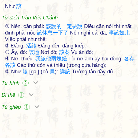
Như
該
Từ điển Trần Văn Chánh
① Nên, cần phải:
該
說
的
一
定
要
說
Điều cần nói thì nhất
định phải nói;
該
休
息
一
下
了
Nên nghỉ cái đã;
事
該
如
此
Việc phải như thế;
② Đáng:
活
該
Đáng đời, đáng kiếp;
③ Ấy, đó:
該
地
Nơi đó;
該
案
Vụ án đó;
④ Nợ, thiếu:
我
該
他
兩
塊
錢
Tôi nợ anh ấy hai đồng;
各
存
各
該
Các thứ còn và thiếu (trong cửa hàng);
⑤ Như
賅
[gai] (bộ
貝
):
詳
該
Tường tận đầy đủ.
Tự hình
2
Dị thể
1
Từ ghép
1