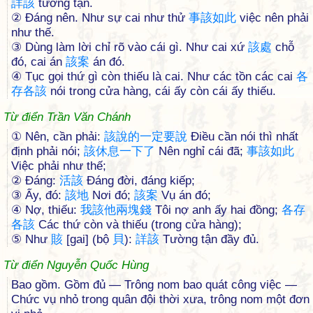
詳
該
tường tận.
② Đáng nên. Như sự cai như thử
事
該
如
此
việc nên phải
như thế.
③ Dùng làm lời chỉ rõ vào cái gì. Như cai xứ
該
處
chỗ
đó, cai án
該
案
án đó.
④ Tục gọi thứ gì còn thiếu là cai. Như các tồn các cai
各
存
各
該
nói trong cửa hàng, cái ấy còn cái ấy thiếu.
Từ điển Trần Văn Chánh
① Nên, cần phải:
該
說
的
一
定
要
說
Điều cần nói thì nhất
định phải nói;
該
休
息
一
下
了
Nên nghỉ cái đã;
事
該
如
此
Việc phải như thế;
② Đáng:
活
該
Đáng đời, đáng kiếp;
③ Ấy, đó:
該
地
Nơi đó;
該
案
Vụ án đó;
④ Nợ, thiếu:
我
該
他
兩
塊
錢
Tôi nợ anh ấy hai đồng;
各
存
各
該
Các thứ còn và thiếu (trong cửa hàng);
⑤ Như
賅
[gai] (bộ
貝
):
詳
該
Tường tận đầy đủ.
Từ điển Nguyễn Quốc Hùng
Bao gồm. Gồm đủ — Trông nom bao quát công việc —
Chức vụ nhỏ trong quân đội thời xưa, trông nom một đơn