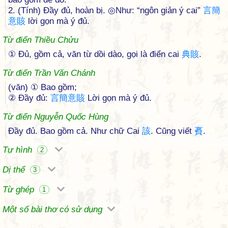
2. (Tính) Đầy đủ, hoàn bị. ◎Như: “ngôn giản ý cai”
言
簡
意
賅
lời gọn mà ý đủ.
Từ điển Thiều Chửu
① Đủ, gồm cả, văn từ dồi dào, gọi là điển cai
典
賅
.
Từ điển Trần Văn Chánh
(văn) ① Bao gồm;
② Đầy đủ:
言
簡
意
賅
Lời gọn mà ý đủ.
Từ điển Nguyễn Quốc Hùng
Đầy đủ. Bao gồm cả. Như chữ Cai
該
. Cũng viết
賌
.
Tự hình
2
Dị thể
3
Từ ghép
1
Một số bài thơ có sử dụng