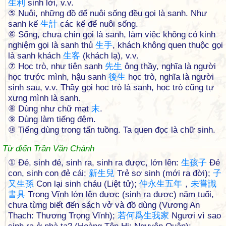
生
利
sinh lời, v.v.
⑤ Nuôi, những đồ để nuôi sống đều gọi là sanh. Như
sanh kế
生
計
các kế để nuôi sống.
⑥ Sống, chưa chín gọi là sanh, làm việc không có kinh
nghiệm gọi là sanh thủ
生
手
, khách không quen thuộc gọi
là sanh khách
生
客
(khách lạ), v.v.
⑦ Học trò, như tiên sanh
先
生
ông thầy, nghĩa là người
học trước mình, hậu sanh
後
生
học trò, nghĩa là người
sinh sau, v.v. Thầy gọi học trò là sanh, học trò cũng tự
xưng mình là sanh.
⑧ Dùng như chữ mạt
末
.
⑨ Dùng làm tiếng đệm.
⑩ Tiếng dùng trong tấn tuồng. Ta quen đọc là chữ sinh.
Từ điển Trần Văn Chánh
① Đẻ, sinh đẻ, sinh ra, sinh ra được, lớn lên:
生
孩
子
Đẻ
con, sinh con đẻ cái;
新
生
兒
Trẻ sơ sinh (mới ra đời);
子
又
生
孫
Con lại sinh cháu (Liệt tử);
仲
永
生
五
年
，
未
嘗
識
書
具
Trọng Vĩnh lớn lên được (sinh ra được) năm tuổi,
chưa từng biết đến sách vở và đồ dùng (Vương An
Thạch: Thương Trọng Vĩnh);
若
何
爲
生
我
家
Ngươi vì sao