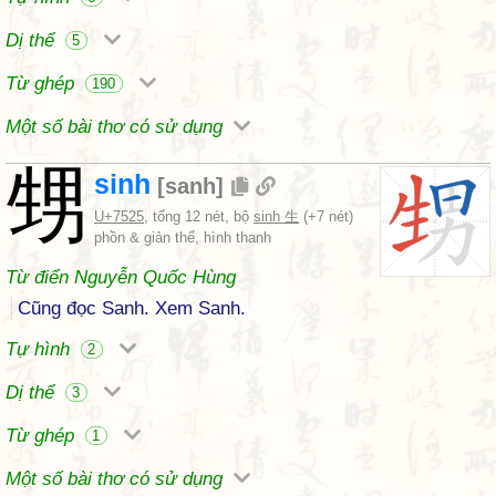
Dị thể
5
Từ ghép
190
Một số bài thơ có sử dụng
甥
sinh
[
sanh
]
U+7525
, tổng 12 nét, bộ
sinh 生
(+7 nét)
phồn & giản thể, hình thanh
Từ điển Nguyễn Quốc Hùng
Cũng đọc Sanh. Xem Sanh.
Tự hình
2
Dị thể
3
Từ ghép
1
Một số bài thơ có sử dụng