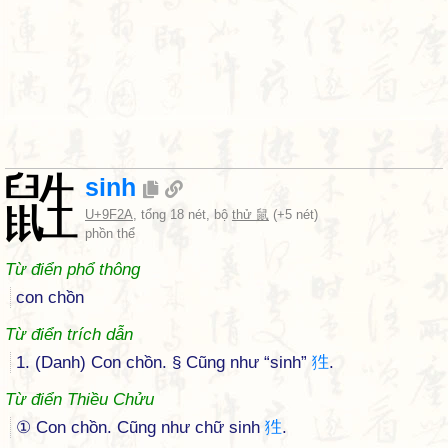
鼪
sinh
U+9F2A
, tổng 18 nét, bộ
thử 鼠
(+5 nét)
phồn thể
Từ điển phổ thông
con chồn
Từ điển trích dẫn
1. (Danh) Con chồn. § Cũng như “sinh”
狌
.
Từ điển Thiều Chửu
① Con chồn. Cũng như chữ sinh
狌
.