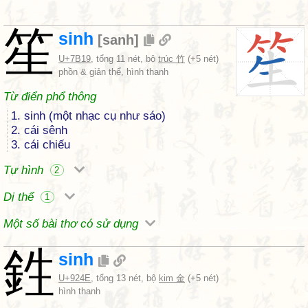
笙
sinh
[
sanh
]
U+7B19
, tổng 11 nét, bộ
trúc 竹
(+5 nét)
phồn & giản thể, hình thanh
Từ điển phổ thông
1. sinh (một nhạc cụ như sáo)
2. cái sênh
3. cái chiếu
Tự hình
2
Dị thể
1
Một số bài thơ có sử dụng
鉎
sinh
U+924E
, tổng 13 nét, bộ
kim 金
(+5 nét)
hình thanh