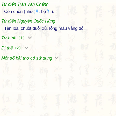
Từ điển Trần Văn Chánh
Con chồn (như
狌
, bộ
犭
).
Từ điển Nguyễn Quốc Hùng
Tên loài chuột đuôi xù, lông màu vàng đỏ.
Tự hình
1
Dị thể
2
Một số bài thơ có sử dụng