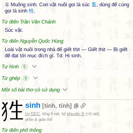
① Muông sinh. Con vật nuôi gọi là súc
畜
, dùng để cúng
gọi là sinh
牲
.
Từ điển Trần Văn Chánh
Súc vật.
Từ điển Nguyễn Quốc Hùng
Loài vật nuôi trong nhà để giết thịt — Giết thịt — Bị giết
để đạt tới mục đích gì. Td: Hi sinh.
Tự hình
5
Từ ghép
9
Một số bài thơ có sử dụng
狌
sinh
[
tinh
,
tính
]
U+72CC
, tổng 8 nét, bộ
khuyển 犬
(+5 nét)
phồn & giản thể
Từ điển phổ thông