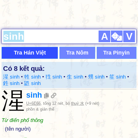
A
V
Tra Hán Việt
Tra Nôm
Tra Pinyin
Có 8 kết quả:
湦 sinh
•
牲 sinh
•
狌 sinh
•
生 sinh
•
甥 sinh
•
笙 sinh
•
鉎 sinh
•
鼪 sinh
湦
sinh
U+6E66
, tổng 12 nét, bộ
thuỷ 水
(+9 nét)
phồn & giản thể
Từ điển phổ thông
(tên người)