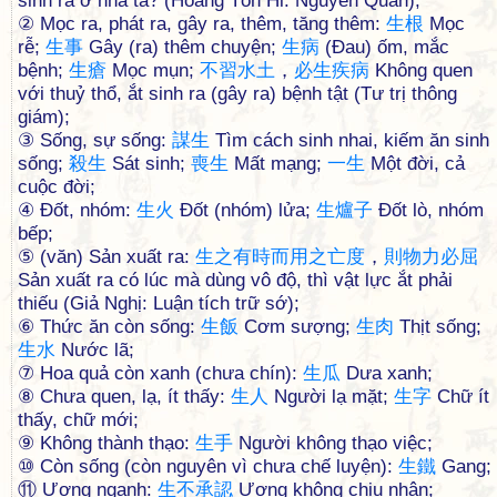
sinh ra ở nhà ta? (Hoàng Tôn Hi: Nguyên Quân);
② Mọc ra, phát ra, gây ra, thêm, tăng thêm:
生
根
Mọc
rễ;
生
事
Gây (ra) thêm chuyện;
生
病
(Đau) ốm, mắc
bệnh;
生
瘡
Mọc mụn;
不
習
水
土
，
必
生
疾
病
Không quen
với thuỷ thổ, ắt sinh ra (gây ra) bệnh tật (Tư trị thông
giám);
③ Sống, sự sống:
謀
生
Tìm cách sinh nhai, kiếm ăn sinh
sống;
殺
生
Sát sinh;
喪
生
Mất mạng;
一
生
Một đời, cả
cuộc đời;
④ Đốt, nhóm:
生
火
Đốt (nhóm) lửa;
生
爐
子
Đốt lò, nhóm
bếp;
⑤ (văn) Sản xuất ra:
生
之
有
時
而
用
之
亡
度
，
則
物
力
必
屈
Sản xuất ra có lúc mà dùng vô độ, thì vật lực ắt phải
thiếu (Giả Nghị: Luận tích trữ sớ);
⑥ Thức ăn còn sống:
生
飯
Cơm sượng;
生
肉
Thịt sống;
生
水
Nước lã;
⑦ Hoa quả còn xanh (chưa chín):
生
瓜
Dưa xanh;
⑧ Chưa quen, lạ, ít thấy:
生
人
Người lạ mặt;
生
字
Chữ ít
thấy, chữ mới;
⑨ Không thành thạo:
生
手
Người không thạo việc;
⑩ Còn sống (còn nguyên vì chưa chế luyện):
生
鐵
Gang;
⑪ Ương ngạnh:
生
不
承
認
Ương không chịu nhận;