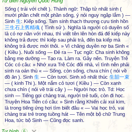
Từ điển Nguyễn Quốc Hùng
Sống ( trái với chết ). Thành ngữ: Thập tử nhất sinh (
mười phần chết một phần sống, ý nói nguy ngập lắm ) —
Sinh
生
: Kiếp sống. Tam sinh thạch thượng cựu tinh hồn
三
生
石
上
舊
精
魂
( Tình sử ). Nghĩa là người có duyên số
là có nợ nần với nhau, thì viết tên lên hòn đá để kiếp này
không trả được thì kiếp sau phải trả, đến ba kiếp mà
không trả được mới thôi. » Vì chăng duyên nợ ba Sinh «
( Kiều ). Nuôi sống — Đẻ ra — Tục ngữ: Cha sinh không
bằng mẹ dưỡng — Tạo ra. Làm ra. Gây nên. Truyện Trê
Cóc có câu: » Nhớ xưa Trê Cóc đôi nhà, vì tình nên phải
sinh ra oán thù « — Sống, còn sống, chưa chín ( nói về
đồ ăn ). Sinh
生
— Còn tươi. Sinh xô nhất thúc
生
韶
一
束
— ( kinh Thi ). Một nắm cỏ tươi ( Kiều ) — Còn xanh
chưa chín ( nói về trái cây ) — Người học trò. Td: Học
sinh — Tiếng gọi chàng trai, người trẻ tuổi, còn đi học.
Truyện Hoa Tiên có câu: » Sinh rằng Khiến cải xui kim,
là trong tiếng ứng hơi tìm biết đâu « — Vai học trò, vai
chàng trai trẻ trong tuồng hát — Tên một bộ chữ Trung
Hoa, tức bộ Sinh — Cũng đọc sanh.
Tự hình
6