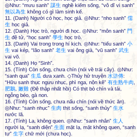
◎Như: “mưu sanh”
謀
生
nghề kiếm sống, “vô dĩ vi sanh”
無
以
為
生
không có gì làm sinh kế.
11. (Danh) Người có học, học giả. ◎Như: “nho sanh”
儒
生
học giả.
12. (Danh) Học trò, người đi học. ◎Như: “môn sanh”
門
生
đệ tử, “học sanh”
學
生
học trò.
13. (Danh) Vai trong trong hí kịch. ◎Như: “tiểu sanh”
小
生
vai kép, “lão sanh”
老
生
vai ông già, “vũ sanh”
武
生
vai võ.
14. (Danh) Họ “Sinh”.
15. (Tính) Còn sống, chưa chín (nói về trái cây). ◎Như:
“sanh qua”
生
瓜
dưa xanh. ◇Thủy hử truyện
水
滸
傳
:
“Hữu sanh thục ngưu nhục, phì nga, nộn kê”
有
生
熟
牛
肉
,
肥
鵝
,
嫩
雞
(Đệ thập nhất hồi) Có thịt bò chín và tái,
ngỗng béo, gà non.
16. (Tính) Còn sống, chưa nấu chín (nói về thức ăn).
◎Như: “sanh nhục”
生
肉
thịt sống, “sanh thủy”
生
水
nước lã.
17. (Tính) Lạ, không quen. ◎Như: “sanh nhân”
生
人
người lạ, “sanh diện”
生
面
mặt lạ, mặt không quen, “sanh
tự”
生
字
chữ mới (chưa học).