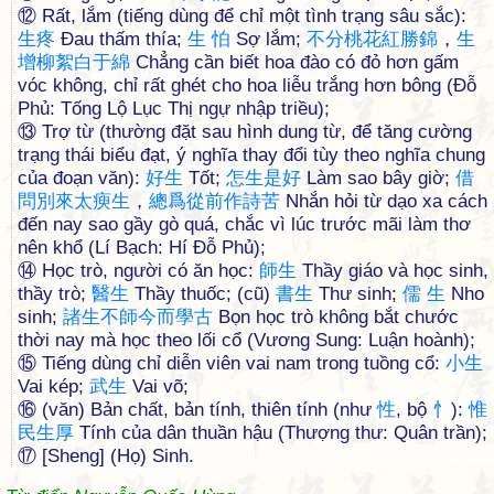
⑫ Rất, lắm (tiếng dùng để chỉ một tình trạng sâu sắc):
生
疼
Đau thấm thía;
生
怕
Sợ lắm;
不
分
桃
花
紅
勝
錦
，
生
增
柳
絮
白
于
綿
Chẳng cần biết hoa đào có đỏ hơn gấm
vóc không, chỉ rất ghét cho hoa liễu trắng hơn bông (Đỗ
Phủ: Tống Lộ Lục Thị ngự nhập triều);
⑬ Trợ từ (thường đặt sau hình dung từ, để tăng cường
trạng thái biểu đạt, ý nghĩa thay đổi tùy theo nghĩa chung
của đoạn văn):
好
生
Tốt;
怎
生
是
好
Làm sao bây giờ;
借
問
別
來
太
瘐
生
，
總
爲
從
前
作
詩
苦
Nhắn hỏi từ dạo xa cách
đến nay sao gầy gò quá, chắc vì lúc trước mãi làm thơ
nên khổ (Lí Bạch: Hí Đỗ Phủ);
⑭ Học trò, người có ăn học:
師
生
Thầy giáo và học sinh,
thầy trò;
醫
生
Thầy thuốc; (cũ)
書
生
Thư sinh;
儒
生
Nho
sinh;
諸
生
不
師
今
而
學
古
Bọn học trò không bắt chước
thời nay mà học theo lối cổ (Vương Sung: Luận hoành);
⑮ Tiếng dùng chỉ diễn viên vai nam trong tuồng cổ:
小
生
Vai kép;
武
生
Vai võ;
⑯ (văn) Bản chất, bản tính, thiên tính (như
性
, bộ
忄
):
惟
民
生
厚
Tính của dân thuần hậu (Thượng thư: Quân trần);
⑰ [Sheng] (Họ) Sinh.