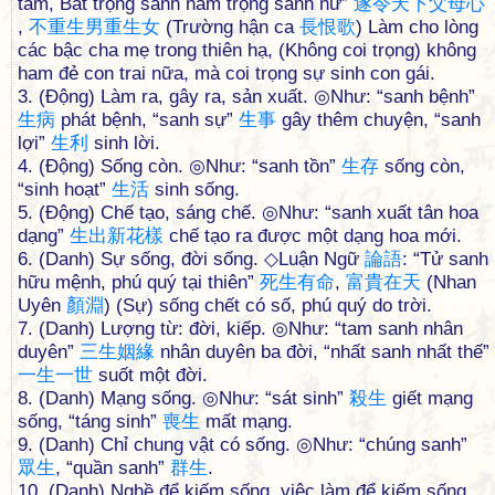
tâm, Bất trọng sanh nam trọng sanh nữ”
遂
令
天
下
父
母
心
,
不
重
生
男
重
生
女
(Trường hận ca
長
恨
歌
) Làm cho lòng
các bậc cha mẹ trong thiên hạ, (Không coi trọng) không
ham đẻ con trai nữa, mà coi trọng sự sinh con gái.
3. (Động) Làm ra, gây ra, sản xuất. ◎Như: “sanh bệnh”
生
病
phát bệnh, “sanh sự”
生
事
gây thêm chuyện, “sanh
lợi”
生
利
sinh lời.
4. (Động) Sống còn. ◎Như: “sanh tồn”
生
存
sống còn,
“sinh hoạt”
生
活
sinh sống.
5. (Động) Chế tạo, sáng chế. ◎Như: “sanh xuất tân hoa
dạng”
生
出
新
花
樣
chế tạo ra được một dạng hoa mới.
6. (Danh) Sự sống, đời sống. ◇Luận Ngữ
論
語
: “Tử sanh
hữu mệnh, phú quý tại thiên”
死
生
有
命
,
富
貴
在
天
(Nhan
Uyên
顏
淵
) (Sự) sống chết có số, phú quý do trời.
7. (Danh) Lượng từ: đời, kiếp. ◎Như: “tam sanh nhân
duyên”
三
生
姻
緣
nhân duyên ba đời, “nhất sanh nhất thế”
一
生
一
世
suốt một đời.
8. (Danh) Mạng sống. ◎Như: “sát sinh”
殺
生
giết mạng
sống, “táng sinh”
喪
生
mất mạng.
9. (Danh) Chỉ chung vật có sống. ◎Như: “chúng sanh”
眾
生
, “quần sanh”
群
生
.
10. (Danh) Nghề để kiếm sống, việc làm để kiếm sống.