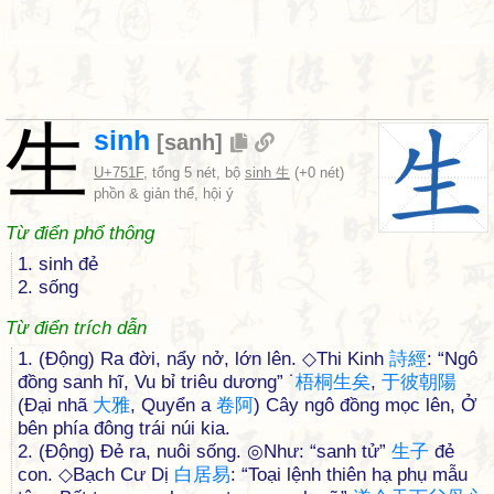
生
sinh
[
sanh
]
U+751F
, tổng 5 nét, bộ
sinh 生
(+0 nét)
phồn & giản thể, hội ý
Từ điển phổ thông
1. sinh đẻ
2. sống
Từ điển trích dẫn
1. (Động) Ra đời, nẩy nở, lớn lên. ◇Thi Kinh
詩
經
: “Ngô
đồng sanh hĩ, Vu bỉ triêu dương” ˙
梧
桐
生
矣
,
于
彼
朝
陽
(Đại nhã
大
雅
, Quyển a
卷
阿
) Cây ngô đồng mọc lên, Ở
bên phía đông trái núi kia.
2. (Động) Đẻ ra, nuôi sống. ◎Như: “sanh tử”
生
子
đẻ
con. ◇Bạch Cư Dị
白
居
易
: “Toại lệnh thiên hạ phụ mẫu