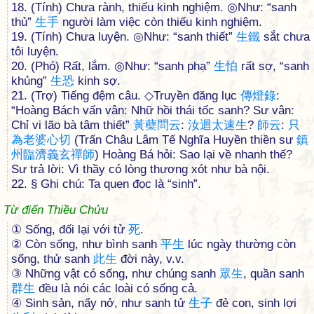
18. (Tính) Chưa rành, thiếu kinh nghiệm. ◎Như: “sanh
thủ”
生
手
người làm việc còn thiếu kinh nghiệm.
19. (Tính) Chưa luyện. ◎Như: “sanh thiết”
生
鐵
sắt chưa
tôi luyện.
20. (Phó) Rất, lắm. ◎Như: “sanh phạ”
生
怕
rất sợ, “sanh
khủng”
生
恐
kinh sợ.
21. (Trợ) Tiếng đệm câu. ◇Truyền đăng lục
傳
燈
錄
:
“Hoàng Bách vấn vân: Nhữ hồi thái tốc sanh? Sư vân:
Chỉ vi lão bà tâm thiết”
黃
蘗
問
云
:
汝
迴
太
速
生
?
師
云
:
只
為
老
婆
心
切
(Trấn Châu Lâm Tế Nghĩa Huyền thiền sư
鎮
州
臨
濟
義
玄
禪
師
) Hoàng Bá hỏi: Sao lại về nhanh thế?
Sư trả lời: Vì thầy có lòng thương xót như bà nội.
22. § Ghi chú: Ta quen đọc là “sinh”.
Từ điển Thiều Chửu
① Sống, đối lại với tử
死
.
② Còn sống, như bình sanh
平
生
lúc ngày thường còn
sống, thử sanh
此
生
đời này, v.v.
③ Những vật có sống, như chúng sanh
眾
生
, quần sanh
群
生
đều là nói các loài có sống cả.
④ Sinh sản, nẩy nở, như sanh tử
生
子
đẻ con, sinh lợi