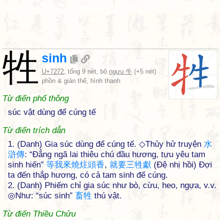
牲
sinh
U+7272
, tổng 9 nét, bộ
ngưu 牛
(+5 nét)
phồn & giản thể, hình thanh
Từ điển phổ thông
súc vật dùng để cúng tế
Từ điển trích dẫn
1. (Danh) Gia súc dùng để cúng tế. ◇Thủy hử truyện
水
滸
傳
: “Đẳng ngã lai thiêu chú đầu hương, tựu yêu tam
sinh hiến”
等
我
來
燒
炷
頭
香
,
就
要
三
牲
獻
(Đệ nhị hồi) Đợi
ta đến thắp hương, có cả tam sinh để cúng.
2. (Danh) Phiếm chỉ gia súc như bò, cừu, heo, ngựa, v.v.
◎Như: “súc sinh”
畜
牲
thú vật.
Từ điển Thiều Chửu