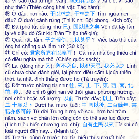
⑰ Vì sao (đại từ nghi vấn):
孰
知
其
以
然
？ Ai biết vì sao
như thế? (Thiên công khai vật: Tác hàm);
⑱ Ở đâu, nơi nào:
于
以
求
之
,
于
林
之
下
Tìm ngựa nơi
đâu? Ở dưới cánh rừng (Thi Kinh: Bội phong, Kích cổ);
⑲ Đã (phó từ, dùng như
已
):
固
以
怪
之
矣
Vốn đã lấy làm
lạ về điều đó (Sử kí: Trần Thiệp thế gia);
⑳ Quá, rất, lắm:
子
之
報
仇
,
其
以
甚
乎
？ Việc báo thù của
ông há chẳng quá lắm ru? (Sử kí);
㉑ Chỉ có:
君
家
所
寡
有
以
義
耳
！ Cái mà nhà ông thiếu chỉ
có điều nghĩa mà thôi (Chiến quốc sách);
㉒ Lại (dùng như
又
):
舊
不
必
良
,
以
犯
天
忌
,
我
必
克
之
Lính
cũ chưa chắc đánh giỏi, lại phạm điều cấm kịcủa thiên
thời, ta nhất định thắng được họ (Tả truyện);
㉓ Đặt trước những từ như
往
,
來
,
上
,
下
,
東
,
西
,
南
,
北
,
前
,
後
… để chỉ rõ giới hạn về thời gian, phương hướng,
nơi chốn hoặc số lượng:
以
前
Trước đây;
以
上
Trên đây;
二
十
歲
以
下
Dưới hai mươi tuổi;
中
興
以
後
,
二
百
餘
年
,
書
藉
亦
多
可
錄
Từ đời Trung hưng về sau, hơn hai trăm
năm, sách vở phần lớn cũng còn có thể sao lục được
(Lịch triều hiến chương loại chí);
自
有
生
民
以
來
Từ khi có
loài người đến nay... (Mạnh tử);
㉔ Trợ từ, dùng ở trước hai từ, biểu thị sự xuất hiện