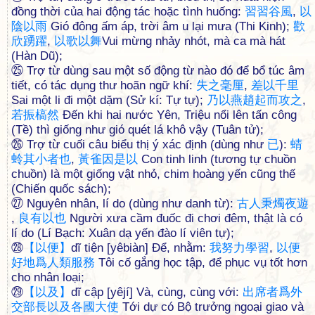
đồng thời của hai động tác hoặc tình huống:
習
習
谷
風
,
以
陰
以
雨
Gió đông ấm áp, trời âm u lại mưa (Thi Kinh);
歡
欣
踴
躍
,
以
歌
以
舞
Vui mừng nhảy nhót, mà ca mà hát
(Hàn Dũ);
㉕ Trợ từ dùng sau một số động từ nào đó để bổ túc âm
tiết, có tác dụng thư hoãn ngữ khí:
失
之
毫
厘
,
差
以
千
里
Sai một li đi một dặm (Sử kí: Tự tự);
乃
以
燕
趙
起
而
攻
之
,
若
振
槁
然
Đến khi hai nước Yên, Triệu nổi lên tấn công
(Tề) thì giống như gió quét lá khô vậy (Tuân tử);
㉖ Trợ từ cuối câu biểu thị ý xác định (dùng như
已
):
蜻
蛉
其
小
者
也
,
黃
雀
因
是
以
Con tinh linh (tương tự chuồn
chuồn) là một giống vật nhỏ, chim hoàng yến cũng thế
(Chiến quốc sách);
㉗ Nguyên nhân, lí do (dùng như danh từ):
古
人
秉
燭
夜
遊
,
良
有
以
也
Người xưa cầm đuốc đi chơi đêm, thật là có
lí do (Lí Bạch: Xuân dạ yến đào lí viên tự);
㉘
【
以
便
】
dĩ tiện [yêbiàn] Để, nhằm:
我
努
力
學
習
,
以
便
好
地
爲
人
類
服
務
Tôi cố gắng học tập, để phục vụ tốt hơn
cho nhân loại;
㉙
【
以
及
】
dĩ cập [yêjí] Và, cùng, cùng với:
出
席
者
爲
外
交
部
長
以
及
各
國
大
使
Tới dự có Bộ trưởng ngoại giao và