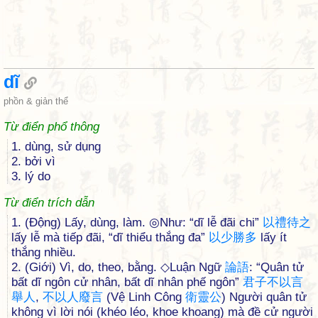
dĩ
phồn & giản thể
Từ điển phổ thông
1. dùng, sử dụng
2. bởi vì
3. lý do
Từ điển trích dẫn
1. (Động) Lấy, dùng, làm. ◎Như: “dĩ lễ đãi chi”
以
禮
待
之
lấy lễ mà tiếp đãi, “dĩ thiểu thắng đa”
以
少
勝
多
lấy ít
thắng nhiều.
2. (Giới) Vì, do, theo, bằng. ◇Luận Ngữ
論
語
: “Quân tử
bất dĩ ngôn cử nhân, bất dĩ nhân phế ngôn”
君
子
不
以
言
舉
人
,
不
以
人
廢
言
(Vệ Linh Công
衛
靈
公
) Người quân tử
không vì lời nói (khéo léo, khoe khoang) mà đề cử người