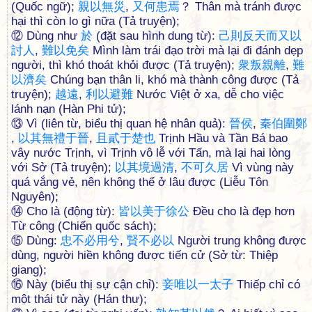
(Quốc ngữ);
親
以
無
災
,
又
何
患
焉
？ Thân mà tránh được
hại thì còn lo gì nữa (Tả truyện);
⑫ Dùng như
於
(đặt sau hình dung từ):
己
則
反
天
而
又
以
討
人
,
難
以
免
矣
Mình làm trái đạo trời mà lại đi đánh dẹp
người, thì khó thoát khỏi được (Tả truyện);
衆
叛
親
離
,
難
以
濟
矣
Chúng bạn thân li, khó mà thành công được (Tả
truyện);
越
遠
,
利
以
避
難
Nước Việt ở xa, dễ cho việc
lánh nạn (Hàn Phi tử);
⑬ Vì (liên từ, biểu thị quan hệ nhân quả):
晉
侯
,
秦
伯
圍
鄭
,
以
其
無
禮
于
晉
,
且
貳
于
楚
也
Trịnh Hầu và Tần Bá bao
vây nước Trịnh, vì Trịnh vô lễ với Tấn, mà lại hai lòng
với Sở (Tả truyện);
以
其
境
過
清
,
不
可
久
居
Vì vùng này
quá vắng vẻ, nên không thể ở lâu được (Liễu Tôn
Nguyên);
⑭ Cho là (động từ):
皆
以
美
于
徐
公
Đều cho là đẹp hơn
Từ công (Chiến quốc sách);
⑮ Dùng:
忠
不
必
用
兮
,
賢
不
必
以
Người trung không được
dùng, người hiền không được tiến cử (Sở từ: Thiệp
giang);
⑯ Này (biểu thị sự cận chỉ):
妾
唯
以
一
太
子
Thiếp chỉ có
một thái tử này (Hán thư);