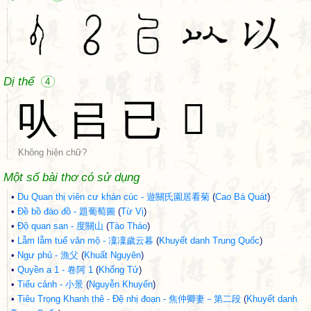
Dị thể
4
㕥
㠯
已
𠙋
Không hiện chữ?
Một số bài thơ có sử dụng
•
Du Quan thị viên cư khán cúc - 遊關氏園居看菊
(
Cao Bá Quát
)
•
Đề bồ đào đồ - 題葡萄圖
(
Từ Vị
)
•
Độ quan san - 度關山
(
Tào Tháo
)
•
Lẫm lẫm tuế vân mộ - 凜凜歲云暮
(
Khuyết danh Trung Quốc
)
•
Ngư phủ - 漁父
(
Khuất Nguyên
)
•
Quyền a 1 - 卷阿 1
(
Khổng Tử
)
•
Tiểu cảnh - 小景
(
Nguyễn Khuyến
)
•
Tiêu Trọng Khanh thê - Đệ nhị đoạn - 焦仲卿妻－第二段
(
Khuyết danh