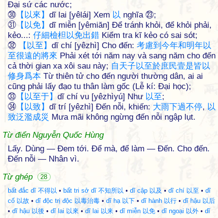
Đại sứ các nước;
㉚
【
以
來
】
dĩ lai [yêlái] Xem
以
nghĩa ㉓;
㉛
【
以
免
】
dĩ miễn [yêmiăn] Để tránh khỏi, để khỏi phải,
kẻo...:
仔
細
檢
柦
以
免
出
錯
Kiểm tra kĩ kẻo có sai sót;
㉜
【
以
至
】
dĩ chí [yêzhì] Cho đến:
考
慮
到
今
年
和
明
年
以
至
很
遠
的
將
來
Phải xét tới năm nay và sang năm cho đến
cả thời gian xa xôi sau này;
自
天
子
以
至
於
庶
民
壹
是
皆
以
修
身
爲
本
Từ thiên tử cho đến người thường dân, ai ai
cũng phải lấy đạo tu thân làm gốc (Lễ kí: Đại học);
㉝
【
以
至
于
】
dĩ chí vu [yêzhìyú] Như
以
至
;
㉞
【
以
致
】
dĩ trí [yêzhì] Đến nỗi, khiến:
大
雨
下
過
不
停
,
以
致
泛
濫
成
災
Mưa mãi không ngừng đến nỗi ngập lụt.
Từ điển Nguyễn Quốc Hùng
Lấy. Dùng — Đem tới. Để mà, để làm — Đến. Cho đến.
Đến nỗi — Nhân vì.
Từ ghép
28
bất đắc dĩ 不得以
•
bất tri sở dĩ 不知所以
•
dĩ cập 以及
•
dĩ chí 以至
•
dĩ
cố 以故
•
dĩ độc trị độc 以毒治毒
•
dĩ hạ 以下
•
dĩ hành 以行
•
dĩ hậu 以后
•
dĩ hậu 以後
•
dĩ lai 以來
•
dĩ lai 以来
•
dĩ miễn 以免
•
dĩ ngoại 以外
•
dĩ