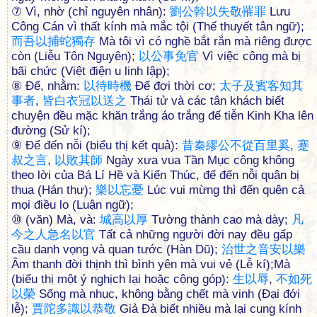
⑦ Vì, nhờ (chỉ nguyên nhân):
劉
公
幹
以
失
敬
罹
罪
Lưu
Công Cán vì thất kính mà mắc tội (Thế thuyết tân ngữ);
而
吾
以
捕
蛇
獨
存
Mà tôi vì có nghề bắt rắn mà riêng được
còn (Liễu Tôn Nguyên);
以
公
事
免
官
Vì việc công mà bị
bãi chức (Việt điện u linh lập);
⑧ Để, nhằm:
以
待
時
機
Để đợi thời cơ;
太
子
及
賓
客
知
其
事
者
,
皆
白
衣
冠
以
送
之
Thái tử và các tân khách biết
chuyện đều mặc khăn trắng áo trắng để tiễn Kinh Kha lên
đường (Sử kí);
⑨ Để đến nỗi (biểu thị kết quả):
昔
秦
繆
公
不
從
百
里
奚
,
蹇
叔
之
言
,
以
敗
其
師
Ngày xưa vua Tần Mục công không
theo lời của Bá Lí Hề và Kiển Thúc, để đến nỗi quân bị
thua (Hán thư);
樂
以
忘
憂
Lúc vui mừng thì đến quên cả
mọi điều lo (Luận ngữ);
⑩ (văn) Mà, và:
城
高
以
厚
Tường thành cao mà dày;
凡
今
之
人
急
名
以
官
Tất cả những người đời nay đều gấp
cầu danh vọng và quan tước (Hàn Dũ);
治
世
之
音
安
以
樂
Âm thanh đời thịnh thì bình yên mà vui vẻ (Lễ kí);Mà
(biểu thị một ý nghịch lại hoặc cộng góp):
生
以
辱
,
不
如
死
以
榮
Sống mà nhục, không bằng chết mà vinh (Đại đới
lễ);
賈
陀
多
識
以
恭
敬
Giả Đà biết nhiều mà lại cung kính