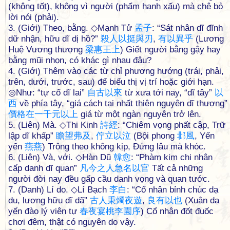
(không tốt), không vì người (phẩm hạnh xấu) mà chê bỏ
lời nói (phải).
3. (Giới) Theo, bằng. ◇Mạnh Tử
孟
子
: “Sát nhân dĩ đĩnh
dữ nhận, hữu dĩ dị hồ?”
殺
人
以
挺
與
刃
,
有
以
異
乎
(Lương
Huệ Vương thượng
梁
惠
王
上
) Giết người bằng gậy hay
bằng mũi nhọn, có khác gì nhau đâu?
4. (Giới) Thêm vào các từ chỉ phương hướng (trái, phải,
trên, dưới, trước, sau) để biểu thị vị trí hoặc giới hạn.
◎Như: “tự cổ dĩ lai”
自
古
以
來
từ xưa tới nay, “dĩ tây”
以
西
về phía tây, “giá cách tại nhất thiên nguyên dĩ thượng”
價
格
在
一
千
元
以
上
giá từ một ngàn nguyên trở lên.
5. (Liên) Mà. ◇Thi Kinh
詩
經
: “Chiêm vọng phất cập, Trữ
lập dĩ khấp”
瞻
望
弗
及
,
佇
立
以
泣
(Bội phong
邶
風
, Yến
yến
燕
燕
) Trông theo không kịp, Đứng lâu mà khóc.
6. (Liên) Và, với. ◇Hàn Dũ
韓
愈
: “Phàm kim chi nhân
cấp danh dĩ quan”
凡
今
之
人
急
名
以
官
Tất cả những
người đời nay đều gấp cầu danh vọng và quan tước.
7. (Danh) Lí do. ◇Lí Bạch
李
白
: “Cổ nhân bỉnh chúc dạ
du, lương hữu dĩ dã”
古
人
秉
燭
夜
遊
,
良
有
以
也
(Xuân dạ
yến đào lý viên tự
春
夜
宴
桃
李
園
序
) Cổ nhân đốt đuốc
chơi đêm, thật có nguyên do vậy.