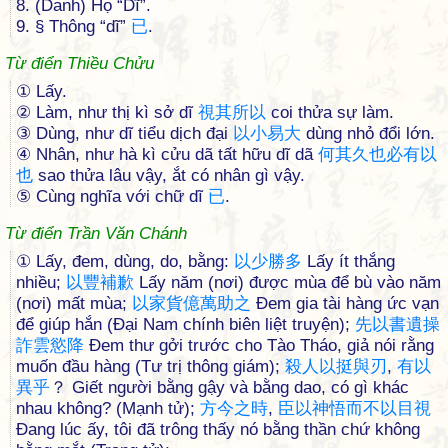
8. (Danh) Họ “Dĩ”.
9. § Thông “dĩ”
已
.
Từ điển Thiều Chửu
① Lấy.
② Làm, như thị kì sở dĩ
視
其
所
以
coi thửa sự làm.
③ Dùng, như dĩ tiểu dịch đại
以
小
易
大
dùng nhỏ đổi lớn.
④ Nhân, như hà kì cửu dã tất hữu dĩ dã
何
其
久
也
必
有
以
也
sao thửa lâu vậy, ắt có nhân gì vậy.
⑤ Cùng nghĩa với chữ dĩ
已
.
Từ điển Trần Văn Chánh
① Lấy, đem, dùng, do, bằng:
以
少
勝
多
Lấy ít thắng
nhiều;
以
豐
補
歉
Lấy năm (nơi) được mùa để bù vào năm
(nơi) mất mùa;
以
家
貨
億
萬
助
之
Đem gia tài hàng ức vạn
để giúp hắn (Đại Nam chính biên liệt truyện);
先
以
書
遺
操
詐
雲
慾
降
Đem thư gởi trước cho Tào Tháo, giả nói rằng
muốn đầu hàng (Tư trị thông giám);
殺
人
以
挺
與
刃
,
有
以
異
乎
？ Giết người bằng gậy và bằng dao, có gì khác
nhau không? (Mạnh tử);
方
今
之
時
,
臣
以
神
悟
而
不
以
目
視
Đang lúc ấy, tôi đã trông thấy nó bằng thần chứ không