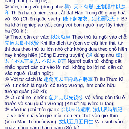
bằng mắt (Trang tử);
② Với, cùng với (dùng như
與
):
天
下
有
變
,
王
割
漢
中
以
楚
和
Thiên hạ có biến, vua cắt đất Hán Trung để giảng hoà
với Sở (Chiến quốc sách);
陛
下
起
布
衣
,
以
此
屬
取
天
下
Bệ
hạ khởi nghiệp áo vải, cùng với bọn người này lấy thiên
hạ (Sử kí);
③ Theo, căn cứ vào:
以
次
就
坐
Theo thứ tự ngồi vào chỗ;
立
適
以
長
不
以
賢
Khi lập đích tử (con vợ cả) làm thái tử
thì dựa theo thứ tự lớn nhỏ chứ không dựa theo chỗ hiền
hay không hiền (Công Dương truyện) (
適
dùng như
嫡
);
君
子
不
以
言
舉
人
,
不
以
人
廢
言
Người quân tử không cất
nhắc người căn cứ vào lời nói, không bỏ lời nói căn cứ
vào người (Luận ngữ);
④ Với tư cách là:
趙
食
其
以
王
爵
爲
右
將
軍
Triệu Thực Kì
với tư cách là người có tước vương, làm chức hữu
tướng quân (Sử kí);
⑤ Ở (chỉ nơi chốn):
忽
奔
走
以
先
後
兮
Vội vàng bôn tẩu ở
trước và sau (quân vương) (Khuất Nguyên: Li tao);
⑥ Vào lúc (chỉ thời gian):
余
以
未
時
還
家
,
汝
以
辰
時
氣
絕
Ta về đến nhà vào giờ mùi, còn em chết vào giờ thìn
(Viên Mai: Tế muội văn);
文
以
五
月
五
日
生
Văn sinh vào
ngày mồng năm tháng năm (Sử kí);