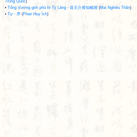
Trung Quốc
)
•
Tống Vương giới phủ tri Tỳ Lăng - 送王介甫知毗陵
(
Mai Nghiêu Thần
)
•
Tự - 序
(
Phan Huy Ích
)