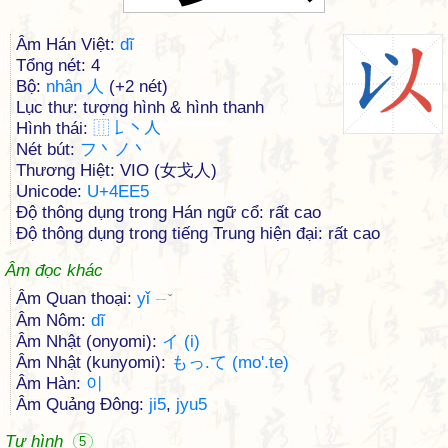
Âm Hán Việt:
dĩ
Tổng nét: 4
Bộ:
nhân 人
(+2 nét)
Lục thư: tượng hình & hình thanh
Hình thái:
⿲
𠄌
丶
人
Nét bút:
フ丶ノ丶
Thương Hiệt: VIO (女戈人)
Unicode:
U+4EE5
Độ thông dụng trong Hán ngữ cổ: rất cao
Độ thông dụng trong tiếng Trung hiện đại: rất cao
Âm đọc khác
Âm Quan thoại:
yǐ
ㄧˇ
Âm Nôm:
dĩ
Âm Nhật (onyomi):
イ (i)
Âm Nhật (kunyomi):
もっ.て (mo'.te)
Âm Hàn:
이
Âm Quảng Đông:
ji5
,
jyu5
Tự hình
5