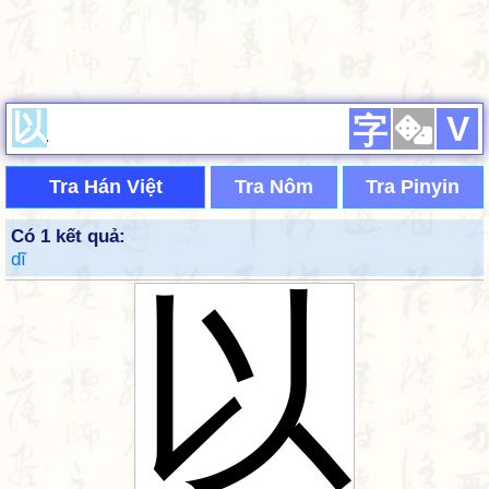
V
字
Tra Hán Việt
Tra Nôm
Tra Pinyin
Có 1 kết quả:
dĩ
以