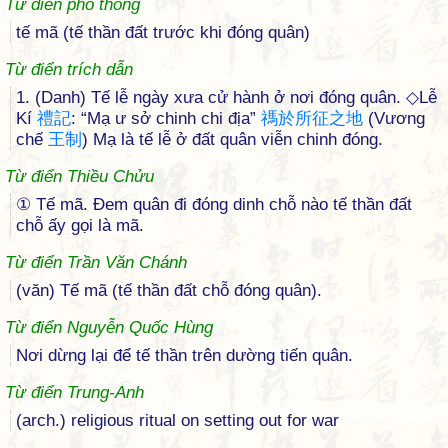
Từ điển phổ thông
tế mã (tế thần đất trước khi đóng quân)
Từ điển trích dẫn
1. (Danh) Tế lễ ngày xưa cử hành ở nơi đóng quân. ◇Lễ
Kí
禮
記
: “Mạ ư sở chinh chi địa”
禡
於
所
征
之
地
(Vương
chế
王
制
) Mạ là tế lễ ở đất quân viễn chinh đóng.
Từ điển Thiều Chửu
① Tế mã. Ðem quân đi đóng dinh chỗ nào tế thần đất
chỗ ấy gọi là mã.
Từ điển Trần Văn Chánh
(văn) Tế mã (tế thần đất chỗ đóng quân).
Từ điển Nguyễn Quốc Hùng
Nơi dừng lại để tế thần trên dường tiến quân.
Từ điển Trung-Anh
(arch.) religious ritual on setting out for war