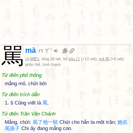
駡
mà
ㄇㄚˋ
U+99E1
, tổng 16 nét, bộ
kǒu 口
(+13 nét),
mǎ 馬
(+6 nét)
phồn thể, hình thanh
Từ điển phổ thông
mắng mỏ, chửi bới
Từ điển trích dẫn
1. § Cũng viết là
罵
.
Từ điển Trần Văn Chánh
Mắng, chửi:
駡
了
他
一
頓
Chửi cho hắn ta một trận;
她
在
駡
孩
子
Chị ấy đang mắng con.