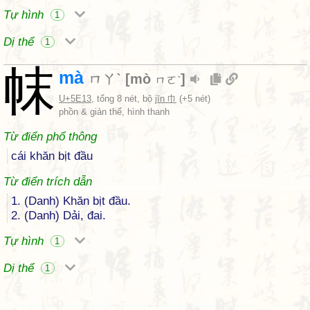
Tự hình
1
Dị thể
1
帓
mà
ㄇㄚˋ
[
mò
]
ㄇㄛˋ
U+5E13
, tổng 8 nét, bộ
jīn 巾
(+5 nét)
phồn & giản thể, hình thanh
Từ điển phổ thông
cái khăn bịt đầu
Từ điển trích dẫn
1. (Danh) Khăn bịt đầu.
2. (Danh) Dải, đai.
Tự hình
1
Dị thể
1