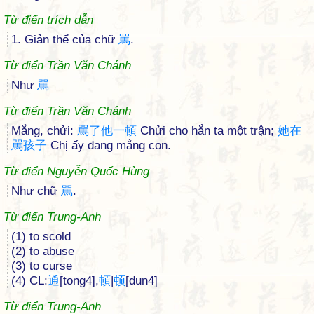
Từ điển trích dẫn
1. Giản thể của chữ
罵
.
Từ điển Trần Văn Chánh
Như
駡
Từ điển Trần Văn Chánh
Mắng, chửi:
駡
了
他
一
頓
Chửi cho hắn ta một trận;
她
在
駡
孩
子
Chị ấy đang mắng con.
Từ điển Nguyễn Quốc Hùng
Như chữ
駡
.
Từ điển Trung-Anh
(1) to scold
(2) to abuse
(3) to curse
(4) CL:
通
[tong4],
頓
|
顿
[dun4]
Từ điển Trung-Anh