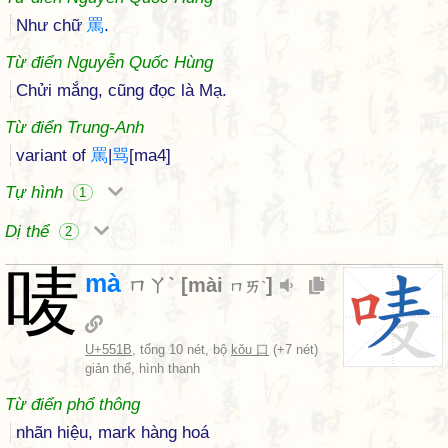
Như chữ
罵
.
Từ điển Nguyễn Quốc Hùng
Chửi mắng, cũng đọc là Mạ.
Từ điển Trung-Anh
variant of
罵
|
骂
[ma4]
Tự hình
1
Dị thể
2
唛
mà
ㄇㄚˋ
[
mài
]
ㄇㄞˋ
U+551B
, tổng 10 nét, bộ
kǒu 口
(+7 nét)
giản thể, hình thanh
Từ điển phổ thông
nhãn hiệu, mark hàng hoá