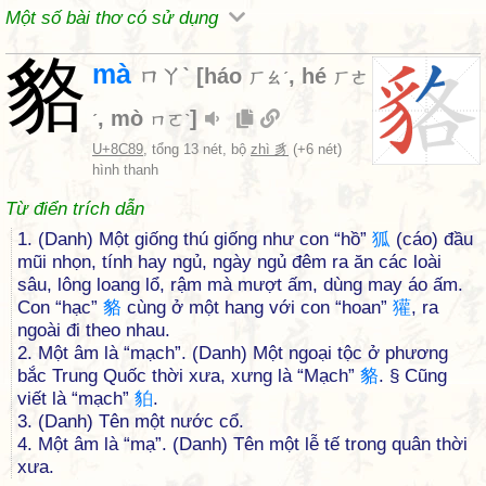
Một số bài thơ có sử dụng
貉
mà
ㄇㄚˋ
[
háo
,
hé
ㄏㄠˊ
ㄏㄜ
,
mò
]
ˊ
ㄇㄛˋ
U+8C89
, tổng 13 nét, bộ
zhì 豸
(+6 nét)
hình thanh
Từ điển trích dẫn
1. (Danh) Một giống thú giống như con “hồ”
狐
(cáo) đầu
mũi nhọn, tính hay ngủ, ngày ngủ đêm ra ăn các loài
sâu, lông loang lổ, rậm mà mượt ấm, dùng may áo ấm.
Con “hạc”
貉
cùng ở một hang với con “hoan”
獾
, ra
ngoài đi theo nhau.
2. Một âm là “mạch”. (Danh) Một ngoại tộc ở phương
bắc Trung Quốc thời xưa, xưng là “Mạch”
貉
. § Cũng
viết là “mạch”
貃
.
3. (Danh) Tên một nước cổ.
4. Một âm là “mạ”. (Danh) Tên một lễ tế trong quân thời
xưa.