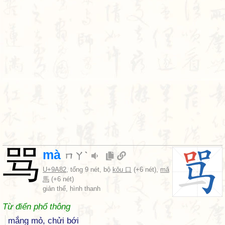
骂
mà
ㄇㄚˋ
U+9A82
, tổng 9 nét, bộ
kǒu 口
(+6 nét),
mǎ
馬
(+6 nét)
giản thể, hình thanh
Từ điển phổ thông
mắng mỏ, chửi bới