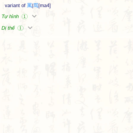
variant of
罵
|
骂
[ma4]
Tự hình
1
Dị thể
1