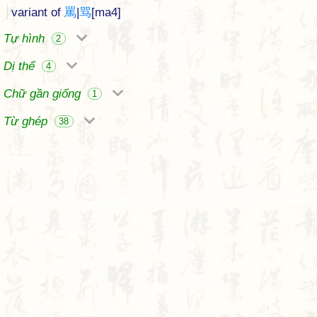
variant of
罵
|
骂
[ma4]
Tự hình
2
Dị thể
4
Chữ gần giống
1
Từ ghép
38