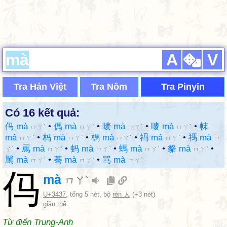
A
V
Tra Hán Việt
Tra Nôm
Tra Pinyin
Có 16 kết quả:
㐷 mà
•
傌 mà
•
唛 mà
•
嘜 mà
•
帓
ㄇㄚˋ
ㄇㄚˋ
ㄇㄚˋ
ㄇㄚˋ
mà
•
杩 mà
•
榪 mà
•
祃 mà
•
禡 mà
ㄇㄚˋ
ㄇㄚˋ
ㄇㄚˋ
ㄇㄚˋ
ㄇ
•
罵 mà
•
蚂 mà
•
螞 mà
•
貉 mà
•
ㄚˋ
ㄇㄚˋ
ㄇㄚˋ
ㄇㄚˋ
ㄇㄚˋ
駡 mà
•
驀 mà
•
骂 mà
ㄇㄚˋ
ㄇㄚˋ
ㄇㄚˋ
㐷
mà
ㄇㄚˋ
U+3437
, tổng 5 nét, bộ
rén 人
(+3 nét)
giản thể
Từ điển Trung-Anh