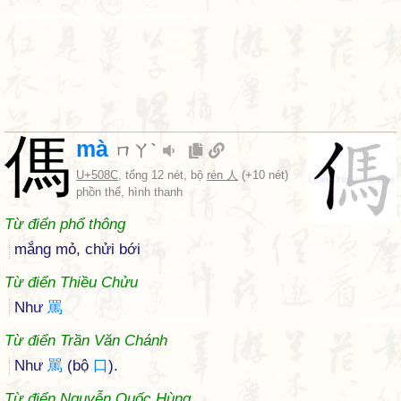
傌
mà
ㄇㄚˋ
U+508C
, tổng 12 nét, bộ
rén 人
(+10 nét)
phồn thể, hình thanh
Từ điển phổ thông
mắng mỏ, chửi bới
Từ điển Thiều Chửu
Như
罵
Từ điển Trần Văn Chánh
Như
駡
(bộ
口
).
Từ điển Nguyễn Quốc Hùng