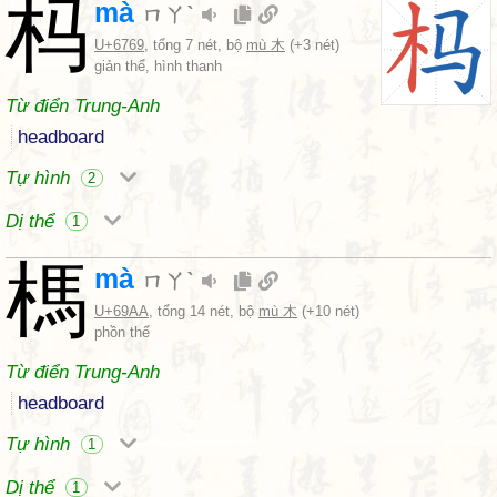
杩
mà
ㄇㄚˋ
U+6769
, tổng 7 nét, bộ
mù 木
(+3 nét)
giản thể, hình thanh
Từ điển Trung-Anh
headboard
Tự hình
2
Dị thể
1
榪
mà
ㄇㄚˋ
U+69AA
, tổng 14 nét, bộ
mù 木
(+10 nét)
phồn thể
Từ điển Trung-Anh
headboard
Tự hình
1
Dị thể
1