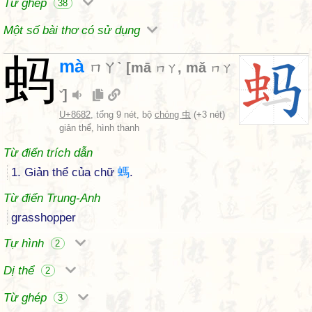
Từ ghép
38
Một số bài thơ có sử dụng
蚂
mà
ㄇㄚˋ
[
mā
,
mǎ
ㄇㄚ
ㄇㄚ
]
ˇ
U+8682
, tổng 9 nét, bộ
chóng 虫
(+3 nét)
giản thể, hình thanh
Từ điển trích dẫn
1. Giản thể của chữ
螞
.
Từ điển Trung-Anh
grasshopper
Tự hình
2
Dị thể
2
Từ ghép
3