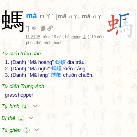
螞
mà
ㄇㄚˋ
[
mā
,
mǎ
ㄇㄚ
ㄇㄚ
]
ˇ
U+879E
, tổng 16 nét, bộ
chóng 虫
(+10 nét)
phồn thể, hình thanh
Từ điển trích dẫn
1. (Danh) “Mã hoàng”
螞
蟥
đỉa trâu.
2. (Danh) “Mã nghĩ”
螞
蟻
kiến càng.
3. (Danh) “Mã lang”
螞
螂
chuồn chuồn.
Từ điển Trung-Anh
grasshopper
Tự hình
1
Dị thể
1
Từ ghép
3