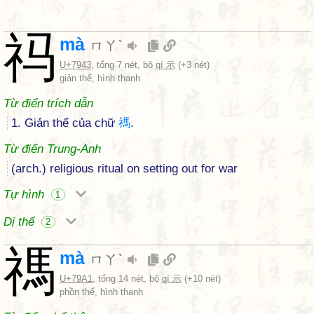
祃
mà
ㄇㄚˋ
U+7943
, tổng 7 nét, bộ
qí 示
(+3 nét)
giản thể, hình thanh
Từ điển trích dẫn
1. Giản thể của chữ
禡
.
Từ điển Trung-Anh
(arch.) religious ritual on setting out for war
Tự hình
1
Dị thể
2
禡
mà
ㄇㄚˋ
U+79A1
, tổng 14 nét, bộ
qí 示
(+10 nét)
phồn thể, hình thanh