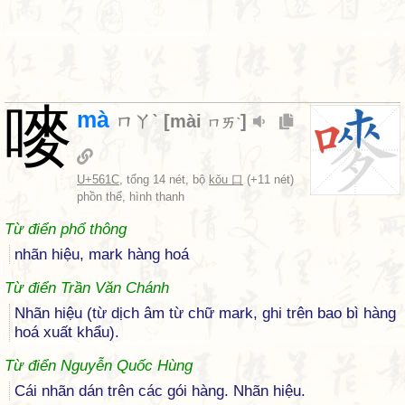
嘜
mà
ㄇㄚˋ
[
mài
]
ㄇㄞˋ
U+561C
, tổng 14 nét, bộ
kǒu 口
(+11 nét)
phồn thể, hình thanh
Từ điển phổ thông
nhãn hiệu, mark hàng hoá
Từ điển Trần Văn Chánh
Nhãn hiệu (từ dịch âm từ chữ mark, ghi trên bao bì hàng
hoá xuất khẩu).
Từ điển Nguyễn Quốc Hùng
Cái nhãn dán trên các gói hàng. Nhãn hiệu.