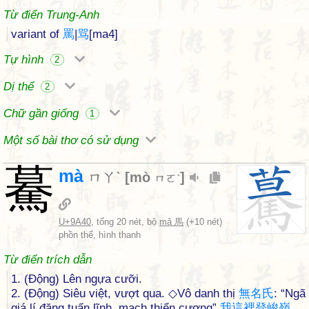
Từ điển Trung-Anh
variant of
罵
|
骂
[ma4]
Tự hình
2
Dị thể
2
Chữ gần giống
1
Một số bài thơ có sử dụng
驀
mà
ㄇㄚˋ
[
mò
]
ㄇㄛˋ
U+9A40
, tổng 20 nét, bộ
mǎ 馬
(+10 nét)
phồn thể, hình thanh
Từ điển trích dẫn
1. (Động) Lên ngựa cưỡi.
2. (Động) Siêu việt, vượt qua. ◇Vô danh thị
無
名
氏
: “Ngã
giá lí đăng tuấn lĩnh, mạch thiển cương”
我
這
裡
登
峻
嶺
,