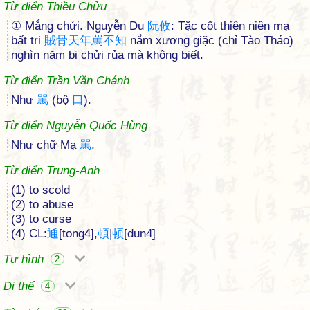
Từ điển Thiều Chửu
① Mắng chửi. Nguyễn Du
阮
攸
: Tặc cốt thiên niên mạ
bất tri
賊
骨
天
年
罵
不
知
nắm xương giặc (chỉ Tào Tháo)
nghìn năm bị chửi rủa mà không biết.
Từ điển Trần Văn Chánh
Như
駡
(bộ
口
).
Từ điển Nguyễn Quốc Hùng
Như chữ Mạ
駡
.
Từ điển Trung-Anh
(1) to scold
(2) to abuse
(3) to curse
(4) CL:
通
[tong4],
頓
|
顿
[dun4]
Tự hình
2
Dị thể
4