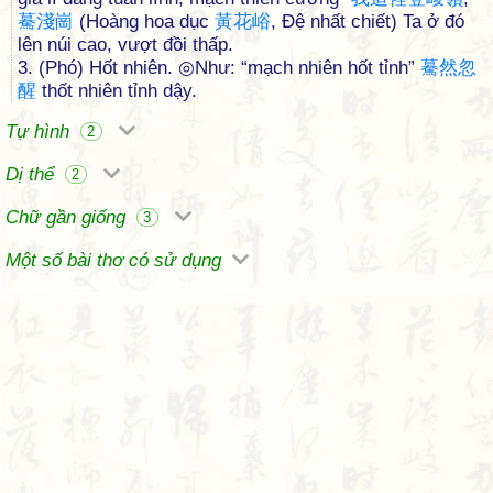
驀
淺
崗
(Hoàng hoa dục
黃
花
峪
, Đệ nhất chiết) Ta ở đó
lên núi cao, vượt đồi thấp.
3. (Phó) Hốt nhiên. ◎Như: “mạch nhiên hốt tỉnh”
驀
然
忽
醒
thốt nhiên tỉnh dậy.
Tự hình
2
Dị thể
2
Chữ gần giống
3
Một số bài thơ có sử dụng