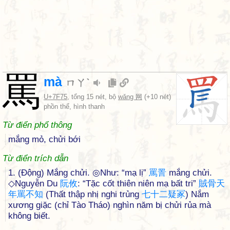
罵
mà
ㄇㄚˋ
U+7F75
, tổng 15 nét, bộ
wǎng 网
(+10 nét)
phồn thể, hình thanh
Từ điển phổ thông
mắng mỏ, chửi bới
Từ điển trích dẫn
1. (Động) Mắng chửi. ◎Như: “mạ lị”
罵
詈
mắng chửi.
◇Nguyễn Du
阮
攸
: “Tặc cốt thiên niên mạ bất tri”
賊
骨
天
年
罵
不
知
(Thất thập nhị nghi trủng
七
十
二
疑
冢
) Nắm
xương giặc (chỉ Tào Tháo) nghìn năm bị chửi rủa mà
không biết.