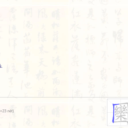
ủ.
+23 nét)