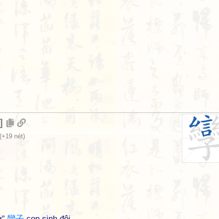
]
(+19 nét)
ử”
孿
子
con sinh đôi.