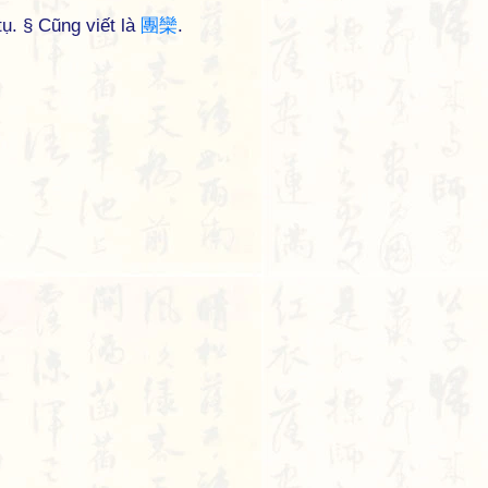
ụ. § Cũng viết là
團
欒
.