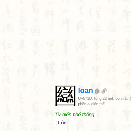
圝
loan
U+571D
, tổng 22 nét, bộ
vi 囗
(
phồn & giản thể
Từ điển phổ thông
tròn