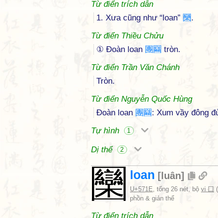
Từ điển trích dẫn
1. Xưa cũng như “loan”
圞
.
Từ điển Thiều Chửu
① Ðoàn loan
團
圝
tròn.
Từ điển Trần Văn Chánh
Tròn.
Từ điển Nguyễn Quốc Hùng
Đoàn loan
團
圝
: Xum vầy đông đ
Tự hình
1
Dị thể
2
圞
loan
[
luân
]
U+571E
, tổng 26 nét, bộ
vi 囗
(
phồn & giản thể
Từ điển trích dẫn