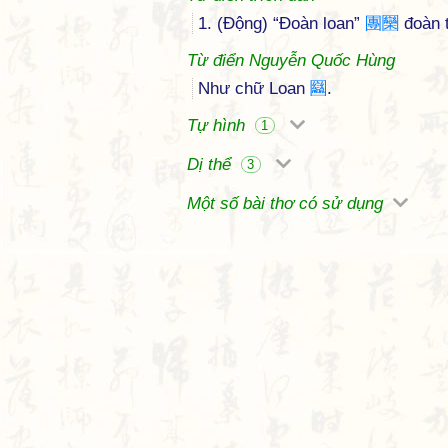
1. (Động) “Đoàn loan”
團
圞
đoàn t
Từ điển Nguyễn Quốc Hùng
Như chữ Loan
圝
.
Tự hình
1
Dị thể
3
Một số bài thơ có sử dụng