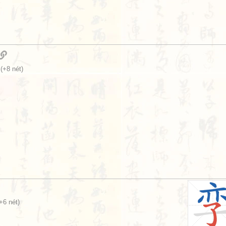
(+8 nét)
+6 nét)