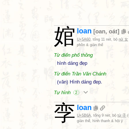
婠
loan
[
oan
,
oát
]
U+5A60
, tổng 11 nét, bộ
nữ 女
phồn & giản thể
Từ điển phổ thông
hình dáng đẹp
Từ điển Trần Văn Chánh
(văn) Hình dáng đẹp.
Tự hình
2
孪
loan
U+5B6A
, tổng 9 nét, bộ
tử 子
(
giản thể, hình thanh & hội ý