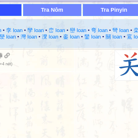
Tra Nôm
Tra Pinyin
n
•
孪 loan
•
孿 loan
•
峦 loan
•
巒 loan
•
弯 loan
•
彎 loan
•
灓 loan
•
灣 loan
•
灤 loan
•
銮 loan
•
鑾 loan
•
關 loan
•
鵉 lo
+4 nét)