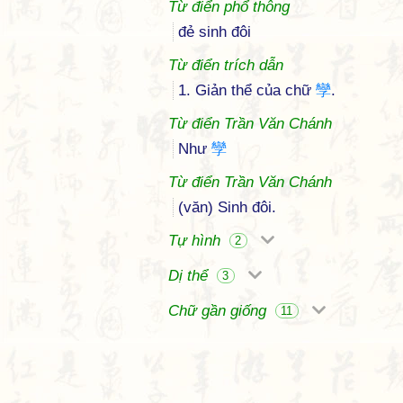
Từ điển phổ thông
đẻ sinh đôi
Từ điển trích dẫn
1. Giản thể của chữ
孿
.
Từ điển Trần Văn Chánh
Như
孿
Từ điển Trần Văn Chánh
(văn) Sinh đôi.
Tự hình
2
Dị thể
3
Chữ gần giống
11