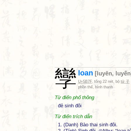
孿
loan
[
luyên
,
luyến
U+5B7F
, tổng 22 nét, bộ
tử 子
phồn thể, hình thanh
Từ điển phổ thông
đẻ sinh đôi
Từ điển trích dẫn
1. (Danh) Bào thai sinh đôi.
2. (Tính) Sinh đôi. ◎Như: “loan t