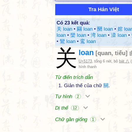
Tra Hán Việt
Có 23 kết quả:
关 loan
•
圝 loan
•
圞 loan
•
婠 loa
loan
•
欒 loan
•
湾 loan
•
滦 loan
•
•
鸞 loan
•
鸾 loan
关
loan
[
quan
,
tiếu
]
U+5173
, tổng 6 nét, bộ
bát 八
(
hình thanh
Từ điển trích dẫn
1. Giản thể của chữ
關
.
Tự hình
2
Dị thể
12
Chữ gần giống
1