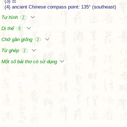
(3) ☴
(4) ancient Chinese compass point: 135° (southeast)
Tự hình
2
Dị thể
9
Chữ gần giống
2
Từ ghép
2
Một số bài thơ có sử dụng