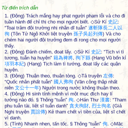
Từ điển trích dẫn
1. (Động) Trách mắng hay phạt người phạm lỗi và cho đi
tuần hành để chỉ thị cho mọi người biết. ◇Sử Kí
史
記
:
“Toại trảm đội trường nhị nhân dĩ tuẫn”
遂
斬
隊
長
二
人
以
徇
(Tôn Tử Ngô Khởi liệt truyện
孫
子
吳
起
列
傳
) Và cho
chém hai người đội trưởng đem đi rong cho mọi người
thấy.
2. (Động) Đánh chiếm, đoạt lấy. ◇Sử Kí
史
記
: “Tịch vi tì
tương, tuẫn hạ huyện”
籍
為
裨
將
,
徇
下
縣
(Hạng Vũ bổn kỉ
項
羽
本
紀
) (Hạng) Tịch làm tì tướng, đoạt lấy các quận
huyện.
3. (Động) Thuận theo, thuận tòng. ◇Tả truyện
左
傳
:
“Quốc nhân phất tuẫn”
國
人
弗
徇
(Văn công thập nhất
niên
文
公
十
一
年
) Người trong nước không thuận theo.
4. (Động) Hi sinh tính mệnh vì một mục đích hay lí
tưởng nào đó. § Thông “tuẫn”
殉
. ◇Hán Thư
漢
書
: “Tham
phu tuẫn tài, liệt sĩ tuẫn danh”
貪
夫
徇
財
,
烈
士
徇
名
(Giả
Nghị truyện
賈
誼
傳
) Kẻ tham chết vì tiền của, liệt sĩ chết
vì danh.
5. (Tính) Nhanh nhẹn, tấn tốc. § Thông “tuẫn”
侚
. ◇Mặc