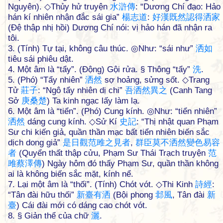
Nguyên). ◇Thủy hử truyện
水
滸
傳
: “Dương Chí đạo: Hảo
hán kí nhiên nhận đắc sái gia”
楊
志
道
:
好
漢
既
然
認
得
洒
家
(Đệ thập nhị hồi) Dương Chí nói: vị hảo hán đã nhận ra
tôi.
3. (Tính) Tự tại, không câu thúc. ◎Như: “sái như”
洒
如
tiêu sái phiêu dật.
4. Một âm là “tẩy”. (Động) Gội rửa. § Thông “tẩy”
洗
.
5. (Phó) “Tẩy nhiên”
洒
然
sợ hoảng, sửng sốt. ◇Trang
Tử
莊
子
: “Ngô tẩy nhiên dị chi”
吾
洒
然
異
之
(Canh Tang
Sở
庚
桑
楚
) Ta kinh ngạc lấy làm lạ.
6. Một âm là “tiển”. (Phó) Cung kính. ◎Như: “tiển nhiên”
洒
然
dáng cung kính. ◇Sử Kí
史
記
: “Thị nhật quan Phạm
Sư chi kiến giả, quần thần mạc bất tiển nhiên biến sắc
dịch dong giả”
是
日
觀
范
雎
之
見
者
,
群
臣
莫
不
洒
然
變
色
易
容
者
(Quyển thất thập cửu, Phạm Sư Thái Trạch truyện
范
雎
蔡
澤
傳
) Ngày hôm đó thấy Phạm Sư, quần thần không
ai là không biến sắc mặt, kính nể.
7. Lại một âm là “thối”. (Tính) Chót vót. ◇Thi Kinh
詩
經
:
“Tân đài hữu thối”
新
臺
有
洒
(Bội phong
邶
風
, Tân đài
新
臺
) Cái đài mới có dáng cao chót vót.
8. § Giản thể của chữ
灑
.