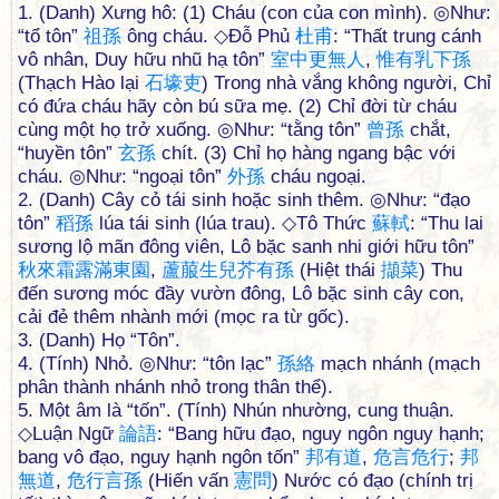
1. (Danh) Xưng hô: (1) Cháu (con của con mình). ◎Như:
“tổ tôn”
祖
孫
ông cháu. ◇Đỗ Phủ
杜
甫
: “Thất trung cánh
vô nhân, Duy hữu nhũ hạ tôn”
室
中
更
無
人
,
惟
有
乳
下
孫
(Thạch Hào lại
石
壕
吏
) Trong nhà vắng không người, Chỉ
có đứa cháu hãy còn bú sữa mẹ. (2) Chỉ đời từ cháu
cùng một họ trở xuống. ◎Như: “tằng tôn”
曾
孫
chắt,
“huyền tôn”
玄
孫
chít. (3) Chỉ họ hàng ngang bậc với
cháu. ◎Như: “ngoại tôn”
外
孫
cháu ngoại.
2. (Danh) Cây cỏ tái sinh hoặc sinh thêm. ◎Như: “đạo
tôn”
稻
孫
lúa tái sinh (lúa trau). ◇Tô Thức
蘇
軾
: “Thu lai
sương lộ mãn đông viên, Lô bặc sanh nhi giới hữu tôn”
秋
來
霜
露
滿
東
園
,
蘆
菔
生
兒
芥
有
孫
(Hiệt thái
擷
菜
) Thu
đến sương móc đầy vườn đông, Lô bặc sinh cây con,
cải đẻ thêm nhành mới (mọc ra từ gốc).
3. (Danh) Họ “Tôn”.
4. (Tính) Nhỏ. ◎Như: “tôn lạc”
孫
絡
mạch nhánh (mạch
phân thành nhánh nhỏ trong thân thể).
5. Một âm là “tốn”. (Tính) Nhún nhường, cung thuận.
◇Luận Ngữ
論
語
: “Bang hữu đạo, nguy ngôn nguy hạnh;
bang vô đạo, nguy hạnh ngôn tốn”
邦
有
道
,
危
言
危
行
;
邦
無
道
,
危
行
言
孫
(Hiến vấn
憲
問
) Nước có đạo (chính trị