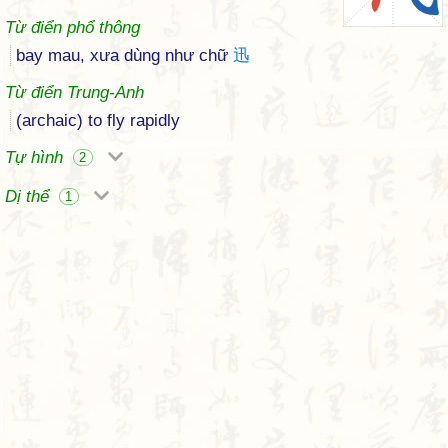
Từ điển phổ thông
bay mau, xưa dùng như chữ
迅
Từ điển Trung-Anh
(archaic) to fly rapidly
Tự hình
2
Dị thể
1