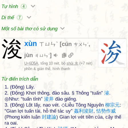
Tự hình
4
Dị thể
7
Một số bài thơ có sử dụng
浚
xùn
ㄒㄩㄣˋ
[
cún
,
ㄘㄨㄣˊ
jùn
]
ㄐㄩㄣˋ
U+6D5A
, tổng 10 nét, bộ
shǔi 水
(+7 nét)
phồn & giản thể, hình thanh
Từ điển trích dẫn
1. (Động) Lấy.
2. (Động) Khơi thông, đào sâu. § Thông “tuấn”
濬
.
◎Như: “tuấn tỉnh”
浚
井
đào giếng.
3. (Động) Lột lấy, nạo vét. ◇Liễu Tông Nguyên
柳
宗
元
:
“Gian lợi tuấn tài, hỗ thế tác uy”
姦
利
浚
財
,
怙
勢
作
威
(Phong kiến luận
封
建
論
) Gian lợi vét tiền của, cậy thế
ra oai.