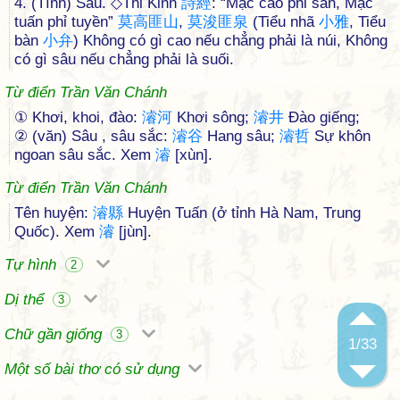
4. (Tính) Sâu. ◇Thi Kinh
詩
經
: “Mạc cao phỉ san, Mạc
tuấn phỉ tuyền”
莫
高
匪
山
,
莫
浚
匪
泉
(Tiểu nhã
小
雅
, Tiểu
bàn
小
弁
) Không có gì cao nếu chẳng phải là núi, Không
có gì sâu nếu chẳng phải là suối.
Từ điển Trần Văn Chánh
① Khơi, khoi, đào:
濬
河
Khơi sông;
濬
井
Đào giếng;
② (văn) Sâu , sâu sắc:
濬
谷
Hang sâu;
濬
哲
Sự khôn
ngoan sâu sắc. Xem
濬
[xùn].
Từ điển Trần Văn Chánh
Tên huyện:
濬
縣
Huyện Tuấn (ở tỉnh Hà Nam, Trung
Quốc). Xem
濬
[jùn].
Tự hình
2
Dị thể
3
Chữ gần giống
3
1
/33
Một số bài thơ có sử dụng