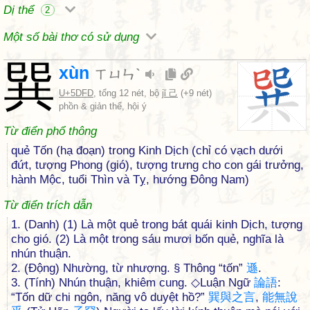
Dị thể
2
Một số bài thơ có sử dụng
巽
xùn
ㄒㄩㄣˋ
U+5DFD
, tổng 12 nét, bộ
jǐ 己
(+9 nét)
phồn & giản thể, hội ý
Từ điển phổ thông
quẻ Tốn (hạ đoạn) trong Kinh Dịch (chỉ có vạch dưới
đứt, tượng Phong (gió), tượng trưng cho con gái trưởng,
hành Mộc, tuổi Thìn và Tỵ, hướng Đông Nam)
Từ điển trích dẫn
1. (Danh) (1) Là một quẻ trong bát quái kinh Dịch, tượng
cho gió. (2) Là một trong sáu mươi bốn quẻ, nghĩa là
nhún thuận.
2. (Động) Nhường, từ nhượng. § Thông “tốn”
遜
.
3. (Tính) Nhún thuận, khiêm cung. ◇Luận Ngữ
論
語
:
“Tốn dữ chi ngôn, năng vô duyệt hồ?”
巽
與
之
言
,
能
無
說