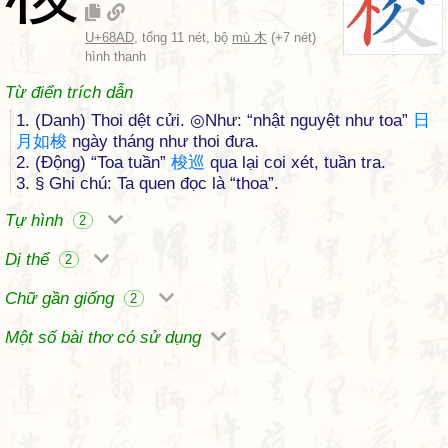
U+68AD
, tổng 11 nét, bộ
mù 木
(+7 nét)
hình thanh
Từ điển trích dẫn
1. (Danh) Thoi dệt cửi. ◎Như: “nhật nguyệt như toa”
日
月
如
梭
ngày tháng như thoi đưa.
2. (Động) “Toa tuần”
梭
巡
qua lại coi xét, tuần tra.
3. § Ghi chú: Ta quen đọc là “thoa”.
Tự hình
2
Dị thể
2
Chữ gần giống
2
Một số bài thơ có sử dụng