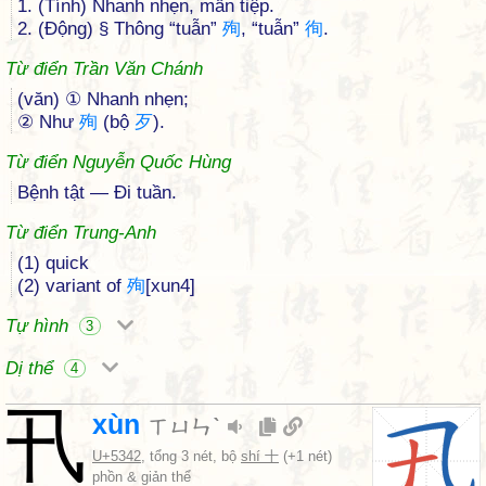
1. (Tính) Nhanh nhẹn, mẫn tiệp.
2. (Động) § Thông “tuẫn”
殉
, “tuẫn”
徇
.
Từ điển Trần Văn Chánh
(văn) ① Nhanh nhẹn;
② Như
殉
(bộ
歹
).
Từ điển Nguyễn Quốc Hùng
Bệnh tật — Đi tuần.
Từ điển Trung-Anh
(1) quick
(2) variant of
殉
[xun4]
Tự hình
3
Dị thể
4
卂
xùn
ㄒㄩㄣˋ
U+5342
, tổng 3 nét, bộ
shí 十
(+1 nét)
phồn & giản thể