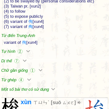
(2) to be swayed by (personal considerations etc)
(3) Taiwan pr. [xun2]
(4) to follow
(5) to expose publicly
(6) variant of
侚
[xun4]
(7) variant of
殉
[xun4]
Từ điển Trung-Anh
variant of
徇
[xun4]
Tự hình
2
Dị thể
7
Chữ gần giống
1
Từ ghép
4
Một số bài thơ có sử dụng
梭
xùn
ㄒㄩㄣˋ
[
suō
]
ㄙㄨㄛ