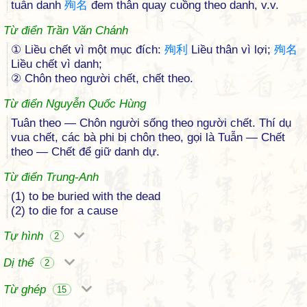
tuẫn danh
殉
名
đem thân quay cuồng theo danh, v.v.
Từ điển Trần Văn Chánh
① Liều chết vì một mục đích:
殉
利
Liều thân vì lợi;
殉
名
Liều chết vì danh;
② Chôn theo người chết, chết theo.
Từ điển Nguyễn Quốc Hùng
Tuân theo — Chôn người sống theo người chết. Thí dụ
vua chết, các bà phi bị chôn theo, gọi là Tuẫn — Chết
theo — Chết để giữ danh dự.
Từ điển Trung-Anh
(1) to be buried with the dead
(2) to die for a cause
Tự hình
2
Dị thể
2
Từ ghép
15