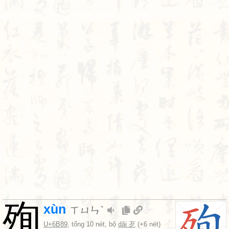
殉
xùn
ㄒㄩㄣˋ
U+6B89
, tổng 10 nét, bộ
dǎi 歹
(+6 nét)