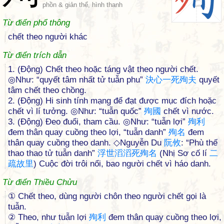
phồn & giản thể, hình thanh
Từ điển phổ thông
chết theo người khác
Từ điển trích dẫn
1. (Động) Chết theo hoặc táng vật theo người chết.
◎Như: “quyết tâm nhất tử tuẫn phu”
決
心
一
死
殉
夫
quyết
tâm chết theo chồng.
2. (Động) Hi sinh tính mạng để đạt được mục đích hoặc
chết vì lí tưởng. ◎Như: “tuẫn quốc”
殉
國
chết vì nước.
3. (Động) Đeo đuổi, tham cầu. ◎Như: “tuẫn lợi”
殉
利
đem thân quay cuồng theo lợi, “tuẫn danh”
殉
名
đem
thân quay cuồng theo danh. ◇Nguyễn Du
阮
攸
: “Phù thế
thao thao tử tuẫn danh”
浮
世
滔
滔
死
殉
名
(Nhị Sơ cố lí
二
疏
故
里
) Cuộc đời trôi nổi, bao người chết vì háo danh.
Từ điển Thiều Chửu
① Chết theo, dùng người chôn theo người chết gọi là
tuẫn.
② Theo, như tuẫn lợi
殉
利
đem thân quay cuồng theo lợi,