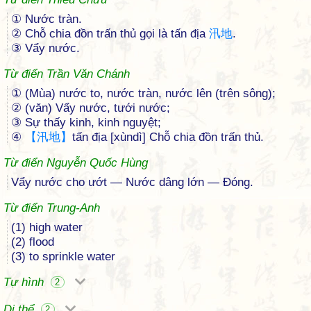
① Nước tràn.
② Chỗ chia đồn trấn thủ gọi là tấn địa
汛
地
.
③ Vẩy nước.
Từ điển Trần Văn Chánh
① (Mùa) nước to, nước tràn, nước lên (trên sông);
② (văn) Vẩy nước, tưới nước;
③ Sự thấy kinh, kinh nguyệt;
④
【
汛
地
】
tấn địa [xùndì] Chỗ chia đồn trấn thủ.
Từ điển Nguyễn Quốc Hùng
Vẩy nước cho ướt — Nước dâng lớn — Đóng.
Từ điển Trung-Anh
(1) high water
(2) flood
(3) to sprinkle water
Tự hình
2
Dị thể
2