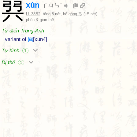
㢲
xùn
ㄒㄩㄣˋ
U+38B2
, tổng 8 nét, bộ
gōng 弓
(+5 nét)
phồn & giản thể
Từ điển Trung-Anh
variant of
巽
[xun4]
Tự hình
1
Dị thể
1