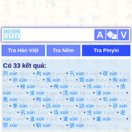
A
V
Tra Hán Việt
Tra Nôm
Tra Pinyin
Có 33 kết quả:
㢲 xùn
•
侚 xùn
•
卂 xùn
•
噀 xùn
ㄒㄩㄣˋ
ㄒㄩㄣˋ
ㄒㄩㄣˋ
ㄒㄩ
•
孙 xùn
•
孫 xùn
•
巽 xùn
•
徇 xùn
ㄣˋ
ㄒㄩㄣˋ
ㄒㄩㄣˋ
ㄒㄩㄣˋ
•
梭 xùn
•
殉 xùn
•
汛 xùn
•
洒
ㄒㄩㄣˋ
ㄒㄩㄣˋ
ㄒㄩㄣˋ
ㄒㄩㄣˋ
xùn
•
浚 xùn
•
潠 xùn
•
濬 xùn
•
ㄒㄩㄣˋ
ㄒㄩㄣˋ
ㄒㄩㄣˋ
ㄒㄩㄣˋ
熏 xùn
•
狥 xùn
•
狻 xùn
•
筍 xùn
ㄒㄩㄣˋ
ㄒㄩㄣˋ
ㄒㄩㄣˋ
ㄒㄩ
•
蕈 xùn
•
訊 xùn
•
訓 xùn
•
训 xùn
ㄣˋ
ㄒㄩㄣˋ
ㄒㄩㄣˋ
ㄒㄩㄣˋ
•
讯 xùn
•
迅 xùn
•
迿 xùn
•
逊
ㄒㄩㄣˋ
ㄒㄩㄣˋ
ㄒㄩㄣˋ
ㄒㄩㄣˋ
xùn
•
逡 xùn
•
遜 xùn
•
鑫 xùn
•
ㄒㄩㄣˋ
ㄒㄩㄣˋ
ㄒㄩㄣˋ
ㄒㄩㄣˋ
顨 xùn
•
馴 xùn
•
驯 xùn
ㄒㄩㄣˋ
ㄒㄩㄣˋ
ㄒㄩㄣˋ