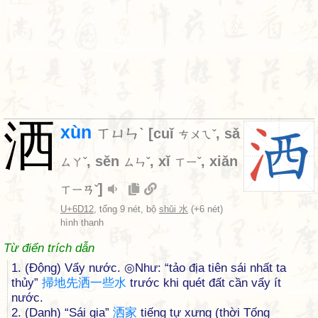
洒
xùn
ㄒㄩㄣˋ
[
cuǐ
,
sǎ
ㄘㄨㄟˇ
,
sěn
,
xǐ
,
xiǎn
ㄙㄚˇ
ㄙㄣˇ
ㄒㄧˇ
]
ㄒㄧㄢˇ
U+6D12
, tổng 9 nét, bộ
shǔi 水
(+6 nét)
hình thanh
Từ điển trích dẫn
1. (Động) Vẩy nước. ◎Như: “tảo địa tiên sái nhất ta
thủy”
掃
地
先
洒
一
些
水
trước khi quét đất cần vẩy ít
nước.
2. (Danh) “Sái gia”
洒
家
tiếng tự xưng (thời Tống