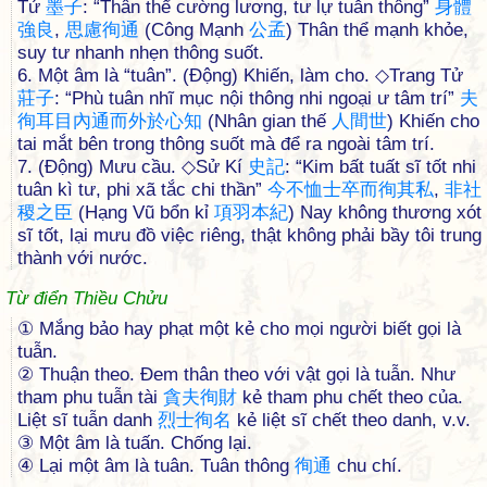
Tử
墨
子
: “Thân thể cường lương, tư lự tuẫn thông”
身
體
強
良
,
思
慮
徇
通
(Công Mạnh
公
孟
) Thân thể mạnh khỏe,
suy tư nhanh nhẹn thông suốt.
6. Một âm là “tuân”. (Động) Khiến, làm cho. ◇Trang Tử
莊
子
: “Phù tuân nhĩ mục nội thông nhi ngoại ư tâm trí”
夫
徇
耳
目
內
通
而
外
於
心
知
(Nhân gian thế
人
間
世
) Khiến cho
tai mắt bên trong thông suốt mà để ra ngoài tâm trí.
7. (Động) Mưu cầu. ◇Sử Kí
史
記
: “Kim bất tuất sĩ tốt nhi
tuân kì tư, phi xã tắc chi thần”
今
不
恤
士
卒
而
徇
其
私
,
非
社
稷
之
臣
(Hạng Vũ bổn kỉ
項
羽
本
紀
) Nay không thương xót
sĩ tốt, lại mưu đồ việc riêng, thật không phải bầy tôi trung
thành với nước.
Từ điển Thiều Chửu
① Mắng bảo hay phạt một kẻ cho mọi người biết gọi là
tuẫn.
② Thuận theo. Ðem thân theo với vật gọi là tuẫn. Như
tham phu tuẫn tài
貪
夫
徇
財
kẻ tham phu chết theo của.
Liệt sĩ tuẫn danh
烈
士
徇
名
kẻ liệt sĩ chết theo danh, v.v.
③ Một âm là tuấn. Chống lại.
④ Lại một âm là tuân. Tuân thông
徇
通
chu chí.