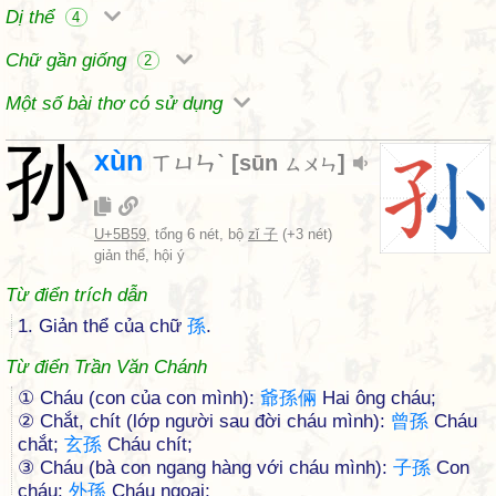
Dị thể
4
Chữ gần giống
2
Một số bài thơ có sử dụng
孙
xùn
ㄒㄩㄣˋ
[
sūn
]
ㄙㄨㄣ
U+5B59
, tổng 6 nét, bộ
zǐ 子
(+3 nét)
giản thể, hội ý
Từ điển trích dẫn
1. Giản thể của chữ
孫
.
Từ điển Trần Văn Chánh
① Cháu (con của con mình):
爺
孫
倆
Hai ông cháu;
② Chắt, chít (lớp người sau đời cháu mình):
曾
孫
Cháu
chắt;
玄
孫
Cháu chít;
③ Cháu (bà con ngang hàng với cháu mình):
子
孫
Con
cháu;
外
孫
Cháu ngoại;