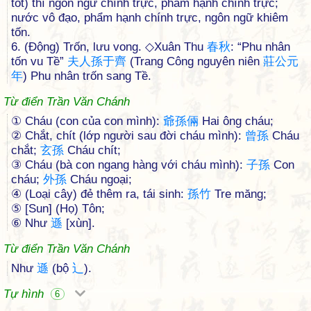
tốt) thì ngôn ngữ chính trực, phẩm hạnh chính trực;
nước vô đạo, phẩm hạnh chính trực, ngôn ngữ khiêm
tốn.
6. (Động) Trốn, lưu vong. ◇Xuân Thu
春
秋
: “Phu nhân
tốn vu Tề”
夫
人
孫
于
齊
(Trang Công nguyên niên
莊
公
元
年
) Phu nhân trốn sang Tề.
Từ điển Trần Văn Chánh
① Cháu (con của con mình):
爺
孫
倆
Hai ông cháu;
② Chắt, chít (lớp người sau đời cháu mình):
曾
孫
Cháu
chắt;
玄
孫
Cháu chít;
③ Cháu (bà con ngang hàng với cháu mình):
子
孫
Con
cháu;
外
孫
Cháu ngoại;
④ (Loại cây) đẻ thêm ra, tái sinh:
孫
竹
Tre măng;
⑤ [Sun] (Họ) Tôn;
⑥ Như
遜
[xùn].
Từ điển Trần Văn Chánh
Như
遜
(bộ
辶
).
Tự hình
6