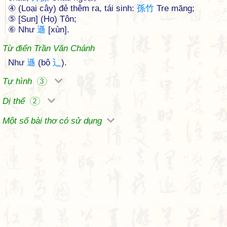
④ (Loại cây) đẻ thêm ra, tái sinh:
孫
竹
Tre măng;
⑤ [Sun] (Họ) Tôn;
⑥ Như
遜
[xùn].
Từ điển Trần Văn Chánh
Như
遜
(bộ
辶
).
Tự hình
3
Dị thể
2
Một số bài thơ có sử dụng