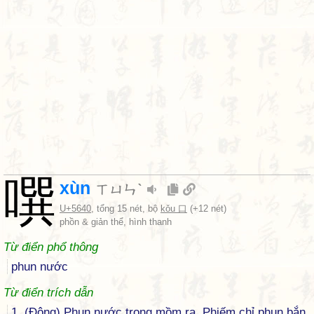
噀
xùn
ㄒㄩㄣˋ
U+5640
, tổng 15 nét, bộ
kǒu 口
(+12 nét)
phồn & giản thể, hình thanh
Từ điển phổ thông
phun nước
Từ điển trích dẫn
1. (Động) Phun nước trong mồm ra. Phiếm chỉ phun bắn.