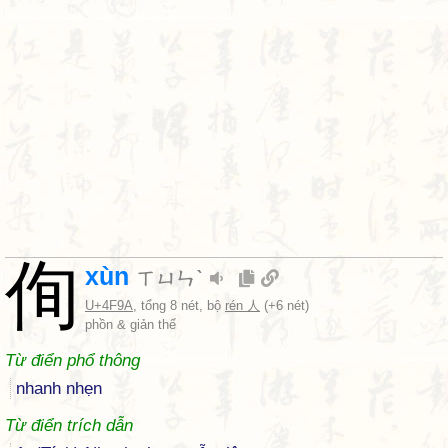
侚
xùn
ㄒㄩㄣˋ
U+4F9A
, tổng 8 nét, bộ
rén 人
(+6 nét)
phồn & giản thể
Từ điển phổ thông
nhanh nhẹn
Từ điển trích dẫn