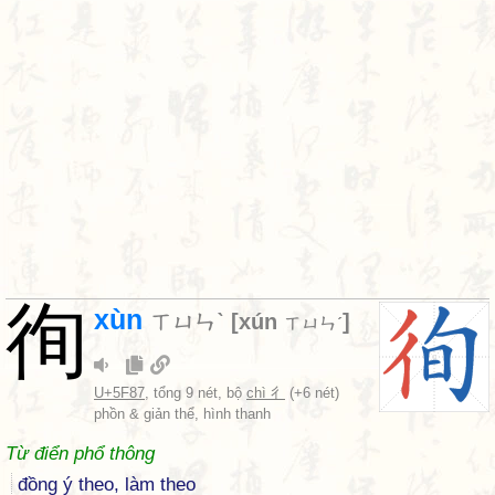
徇
xùn
ㄒㄩㄣˋ
[
xún
]
ㄒㄩㄣˊ
U+5F87
, tổng 9 nét, bộ
chì 彳
(+6 nét)
phồn & giản thể, hình thanh
Từ điển phổ thông
đồng ý theo, làm theo