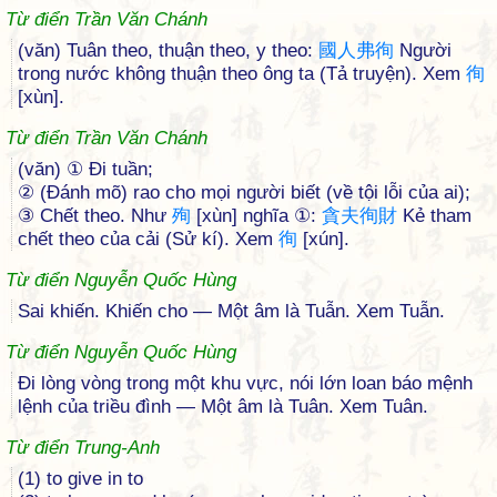
Từ điển Trần Văn Chánh
(văn) Tuân theo, thuận theo, y theo:
國
人
弗
徇
Người
trong nước không thuận theo ông ta (Tả truyện). Xem
徇
[xùn].
Từ điển Trần Văn Chánh
(văn) ① Đi tuần;
② (Đánh mõ) rao cho mọi người biết (về tội lỗi của ai);
③ Chết theo. Như
殉
[xùn] nghĩa ①:
貪
夫
徇
財
Kẻ tham
chết theo của cải (Sử kí). Xem
徇
[xún].
Từ điển Nguyễn Quốc Hùng
Sai khiến. Khiến cho — Một âm là Tuẫn. Xem Tuẫn.
Từ điển Nguyễn Quốc Hùng
Đi lòng vòng trong một khu vực, nói lớn loan báo mệnh
lệnh của triều đình — Một âm là Tuân. Xem Tuân.
Từ điển Trung-Anh
(1) to give in to