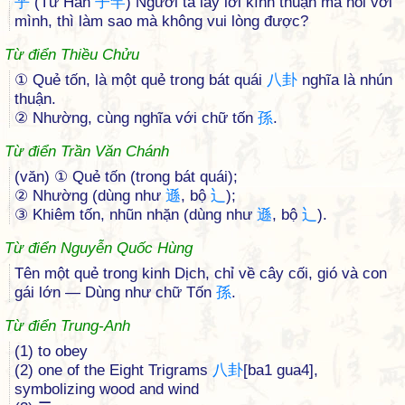
乎
(Tử Hãn
子
罕
) Người ta lấy lời kính thuận mà nói với
mình, thì làm sao mà không vui lòng được?
Từ điển Thiều Chửu
① Quẻ tốn, là một quẻ trong bát quái
八
卦
nghĩa là nhún
thuận.
② Nhường, cùng nghĩa với chữ tốn
孫
.
Từ điển Trần Văn Chánh
(văn) ① Quẻ tốn (trong bát quái);
② Nhường (dùng như
遜
, bộ
辶
);
③ Khiêm tốn, nhũn nhặn (dùng như
遜
, bộ
辶
).
Từ điển Nguyễn Quốc Hùng
Tên một quẻ trong kinh Dịch, chỉ về cây cối, gió và con
gái lớn — Dùng như chữ Tốn
孫
.
Từ điển Trung-Anh
(1) to obey
(2) one of the Eight Trigrams
八
卦
[ba1 gua4],
symbolizing wood and wind