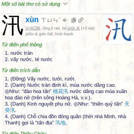
Một số bài thơ có sử dụng
汛
xùn
ㄒㄩㄣˋ
U+6C5B
, tổng 6 nét, bộ
shǔi 水
(+3 nét)
phồn & giản thể, hình thanh
Từ điển phổ thông
1. nước tràn
2. vẩy nước, té nước
Từ điển trích dẫn
1. (Động) Vẩy nước, tưới, rưới.
2. (Danh) Nước tràn định kì, mùa nước dâng cao.
◎Như: “đào hoa tấn”
桃
花
汛
nước dâng cao mùa xuân
hoa đào nở (trên sông Hoàng Hà, v.v.).
3. (Danh) Kinh nguyệt phụ nữ. ◎Như: “thiên quý tấn”
天
癸
汛
.
4. (Danh) Chỗ chia đồn đóng quân (thời nhà Minh, nhà
Thanh) gọi là “tấn địa”
汛
地
.
Từ điển Thiều Chửu