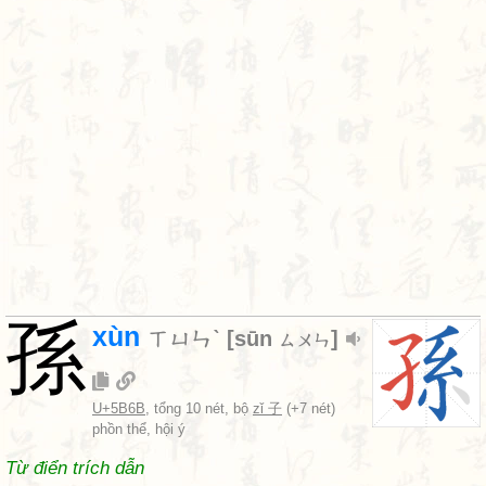
孫
xùn
ㄒㄩㄣˋ
[
sūn
]
ㄙㄨㄣ
U+5B6B
, tổng 10 nét, bộ
zǐ 子
(+7 nét)
phồn thể, hội ý
Từ điển trích dẫn