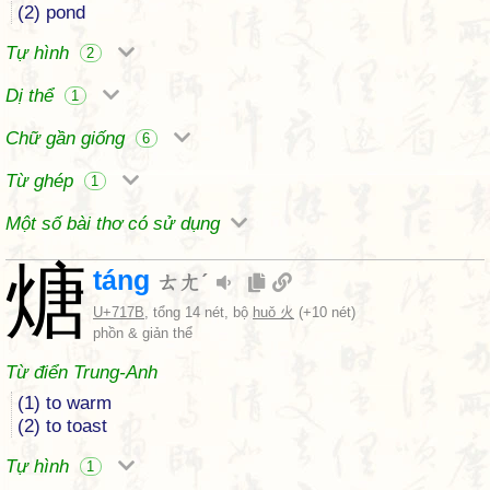
(2) pond
Tự hình
2
Dị thể
1
Chữ gần giống
6
Từ ghép
1
Một số bài thơ có sử dụng
煻
táng
ㄊㄤˊ
U+717B
, tổng 14 nét, bộ
huǒ 火
(+10 nét)
phồn & giản thể
Từ điển Trung-Anh
(1) to warm
(2) to toast
Tự hình
1