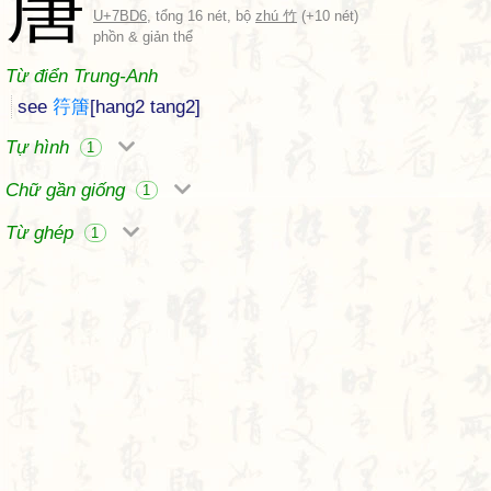
篖
U+7BD6
, tổng 16 nét, bộ
zhú 竹
(+10 nét)
phồn & giản thể
Từ điển Trung-Anh
see
筕
篖
[hang2 tang2]
Tự hình
1
Chữ gần giống
1
Từ ghép
1