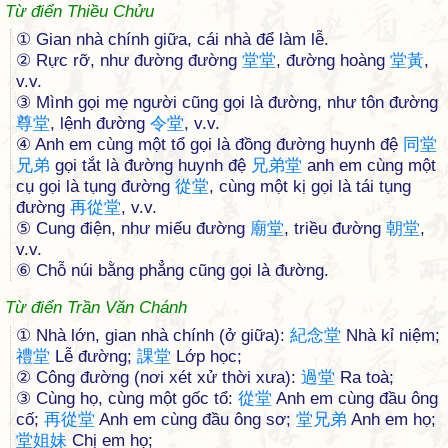
Từ điển Thiều Chửu
① Gian nhà chính giữa, cái nhà để làm lễ.
② Rực rỡ, như đường đường
堂
堂
, đường hoàng
堂
黃
,
v.v.
③ Mình gọi mẹ người cũng gọi là đường, như tôn đường
尊
堂
, lệnh đường
令
堂
, v.v.
④ Anh em cùng một tổ gọi là đồng đường huynh đệ
同
堂
兄
弟
gọi tắt là đường huynh đệ
兄
弟
堂
anh em cùng một
cụ gọi là tụng đường
從
堂
, cùng một kị gọi là tái tụng
đường
再
從
堂
, v.v.
⑤ Cung điện, như miếu đường
廟
堂
, triều đường
朝
堂
,
v.v.
⑥ Chỗ núi bằng phẳng cũng gọi là đường.
Từ điển Trần Văn Chánh
① Nhà lớn, gian nhà chính (ở giữa):
紀
念
堂
Nhà kỉ niệm;
禮
堂
Lễ đường;
課
堂
Lớp học;
② Công đường (nơi xét xử thời xưa):
過
堂
Ra toà;
③ Cùng họ, cùng một gốc tổ:
從
堂
Anh em cùng đầu ông
cố;
再
從
堂
Anh em cùng đầu ông sơ;
堂
兄
弟
Anh em họ;
堂
姐
妹
Chị em họ;