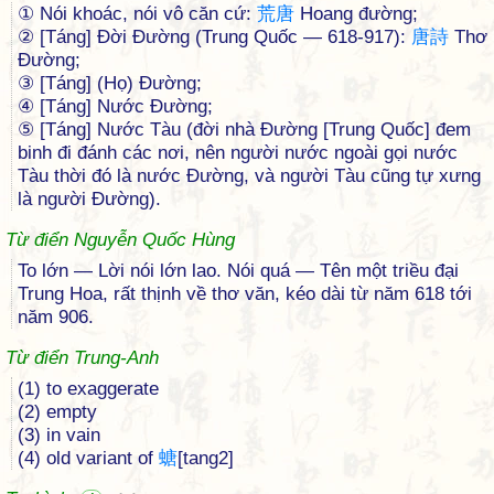
① Nói khoác, nói vô căn cứ:
荒
唐
Hoang đường;
② [Táng] Đời Đường (Trung Quốc — 618-917):
唐
詩
Thơ
Đường;
③ [Táng] (Họ) Đường;
④ [Táng] Nước Đường;
⑤ [Táng] Nước Tàu (đời nhà Đường [Trung Quốc] đem
binh đi đánh các nơi, nên người nước ngoài gọi nước
Tàu thời đó là nước Đường, và người Tàu cũng tự xưng
là người Đường).
Từ điển Nguyễn Quốc Hùng
To lớn — Lời nói lớn lao. Nói quá — Tên một triều đại
Trung Hoa, rất thịnh về thơ văn, kéo dài từ năm 618 tới
năm 906.
Từ điển Trung-Anh
(1) to exaggerate
(2) empty
(3) in vain
(4) old variant of
螗
[tang2]