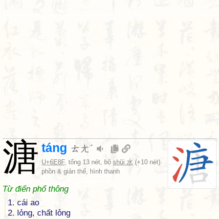
溏
táng
ㄊㄤˊ
U+6E8F
, tổng 13 nét, bộ
shǔi 水
(+10 nét)
phồn & giản thể, hình thanh
Từ điển phổ thông
1. cái ao
2. lỏng, chất lỏng