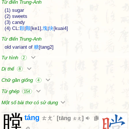
Từ điển Trung-Anh
(1) sugar
(2) sweets
(3) candy
(4) CL:
顆
|
颗
[ke1],
塊
|
块
[kuai4]
Từ điển Trung-Anh
old variant of
糖
[tang2]
Tự hình
2
Dị thể
8
Chữ gần giống
4
Từ ghép
154
Một số bài thơ có sử dụng
膛
táng
ㄊㄤˊ
[
tāng
]
ㄊㄤ