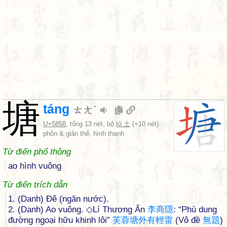
塘
táng
ㄊㄤˊ
U+5858
, tổng 13 nét, bộ
tǔ 土
(+10 nét)
phồn & giản thể, hình thanh
Từ điển phổ thông
ao hình vuông
Từ điển trích dẫn
1. (Danh) Đê (ngăn nước).
2. (Danh) Ao vuông. ◇Lí Thương Ẩn
李
商
隱
: “Phù dung
đường ngoại hữu khinh lôi”
芙
蓉
塘
外
有
輕
雷
(Vô đề
無
題
)