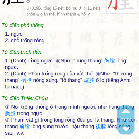
U+819B
, tổng 15 nét, bộ
ròu 肉
(+11 nét)
phồn & giản thể, hình thanh & hội ý
Từ điển phổ thông
1. ngực
2. chỗ trống rỗng
Từ điển trích dẫn
1. (Danh) Lồng ngực. ◎Như: “hung thang”
胸
膛
lồng
ngực.
2. (Danh) Phần trống rỗng của vật thể. ◎Như: “thương
thang”
槍
膛
nòng súng, “lô thang”
爐
膛
ổ lò (tiếng Anh:
furnace).
Từ điển Thiều Chửu
① Nơi trống không ở trong mình người, như hung thang
胸
膛
trong ngực.
1
/23
② Phàm vật gì trong lòng rỗng đều gọi là thang. Như tiền
thang
前
膛
lòng súng trước, hậu thang
後
膛
lòng súng
sau, v.v.