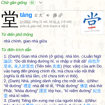
Chữ gần giống
44
堂
táng
ㄊㄤˊ
U+5802
, tổng 11 nét, bộ
tǔ 土
(+8 nét)
phồn & giản thể, hình thanh & hội ý
Từ điển phổ thông
nhà chính, gian nhà giữa
Từ điển trích dẫn
1. (Danh) Gian nhà chính (ở giữa), nhà lớn. ◇Luận Ngữ
論
語
: “Do dã thăng đường hĩ, vị nhập ư thất dã”
由
也
升
堂
矣
,
未
入
於
室
也
(Tiên tiến
先
進
) (Học vấn) của anh Do
vào hạng đến phòng chính rồi, mà chưa vào nội thất
(nghĩa là đã khá lắm, chỉ chưa tinh vi thôi).
2. (Danh) Nhà, phòng dành riêng cho một việc. ◎Như:
“lễ đường”
禮
堂
nhà để tế lễ, “Phật đường”
佛
堂
nhà thờ
Phật, “khóa đường”
課
堂
lớp học, “kỉ niệm đường”
紀
念
堂
nhà kỉ niệm.
3. (Danh) Tiếng tôn xưng mẹ của người khác. ◎Như: