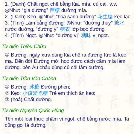
1. (Danh) Chất ngọt chế bằng lúa, mía, củ cải, v.v.
◎Như: “giá đường”
蔗
糖
đường mía.
2. (Danh) Kẹo. ◎Như: “hoa sanh đường”
花
生
糖
kẹo lạc.
3. (Tính) Làm bằng đường. ◎Như: “đường thủy”
糖
水
nước đường, “đường y”
糖
衣
lớp bọc đường.
4. (Tính) Ngọt. ◎Như: “đường vị”
糖
味
vị ngọt.
Từ điển Thiều Chửu
① Ðường, ngày xưa dùng lúa chế ra đường tức là kẹo
mạ. Ðến đời Ðường mới học được cách cầm mía làm
đường, bên Âu châu dùng củ cải làm đường.
Từ điển Trần Văn Chánh
① Đường:
冰
糖
Đường phèn;
② Kẹo:
小
孩
愛
吃
糖
Trẻ em thích ăn kẹo;
③ (hoá) Chất đường.
Từ điển Nguyễn Quốc Hùng
Tên một loại thực phẩm vị ngọt, chế bằng nước mía. Ta
cũng gọi là đường.