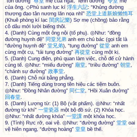
“tôn đường”
尊
堂
mẹ của ngài, “lệnh đường”
令
堂
mẹ
của ông. ◇Phù sanh lục kí
浮
生
六
記
: “Khủng đường
thượng đạo tân nương lãn nọa nhĩ”
恐
堂
上
道
新
娘
懶
惰
耳
(Khuê phòng kí lạc
閨
房
記
樂
) Sợ mẹ (chồng) bảo rằng
cô dâu mới lười biếng thôi.
4. (Danh) Cùng một ông nội (tổ phụ). ◎Như: “đồng
đường huynh đệ”
同
堂
兄
弟
anh em chú bác (gọi tắt là
“đường huynh đệ”
堂
兄
弟
), “tụng đường”
從
堂
anh em
cùng một cụ, “tái tụng đường”
再
從
堂
cùng một kị.
5. (Danh) Cung điện, phủ quan làm việc, chỗ để cử hành
cúng tế. ◎Như: “miếu đường”
廟
堂
, “triều đường”
朝
堂
,
“chánh sự đường”
政
事
堂
.
6. (Danh) Chỗ núi bằng phẳng.
7. (Danh) Tiếng dùng trong tên hiệu các tiệm buôn.
◎Như: “Đồng Nhân đường”
同
仁
堂
, “Hồi Xuân đường”
回
春
堂
.
8. (Danh) Lượng từ: (1) Bộ (vật phẩm). ◎Như: “nhất
đường từ khí”
一
堂
瓷
器
một bộ đồ sứ. (2) Khóa học.
◎Như: “nhất đường khóa”
一
堂
課
một khóa học.
9. (Tính) Rực rỡ, oai vệ. ◎Như: “đường đường”
堂
堂
oai
vệ hiên ngang, “đường hoàng”
堂
皇
bề thế.