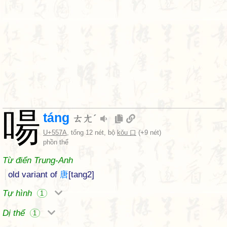
啺
táng
ㄊㄤˊ
U+557A
, tổng 12 nét, bộ
kǒu 口
(+9 nét)
phồn thể
Từ điển Trung-Anh
old variant of
唐
[tang2]
Tự hình
1
Dị thể
1