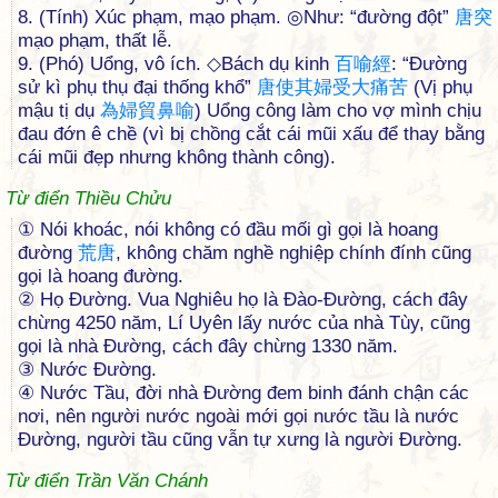
8. (Tính) Xúc phạm, mạo phạm. ◎Như: “đường đột”
唐
突
mạo phạm, thất lễ.
9. (Phó) Uổng, vô ích. ◇Bách dụ kinh
百
喻
經
: “Đường
sử kì phụ thụ đại thống khổ”
唐
使
其
婦
受
大
痛
苦
(Vị phụ
mậu tị dụ
為
婦
貿
鼻
喻
) Uổng công làm cho vợ mình chịu
đau đớn ê chề (vì bị chồng cắt cái mũi xấu để thay bằng
cái mũi đẹp nhưng không thành công).
Từ điển Thiều Chửu
① Nói khoác, nói không có đầu mối gì gọi là hoang
đường
荒
唐
, không chăm nghề nghiệp chính đính cũng
gọi là hoang đường.
② Họ Ðường. Vua Nghiêu họ là Ðào-Ðường, cách đây
chừng 4250 năm, Lí Uyên lấy nước của nhà Tùy, cũng
gọi là nhà Ðường, cách đây chừng 1330 năm.
③ Nước Ðường.
④ Nước Tầu, đời nhà Ðường đem binh đánh chận các
nơi, nên người nước ngoài mới gọi nước tầu là nước
Ðường, người tầu cũng vẫn tự xưng là người Ðường.
Từ điển Trần Văn Chánh