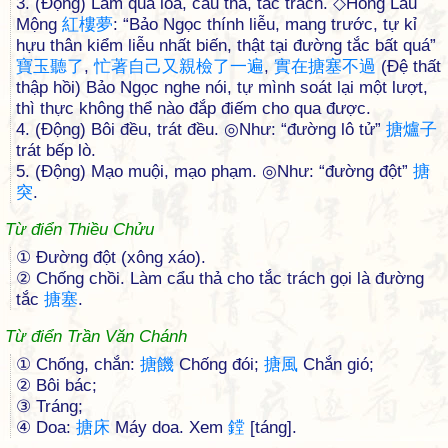
3. (Động) Làm qua loa, cẩu thả, tắc trách. ◇Hồng Lâu
Mộng
紅
樓
夢
: “Bảo Ngọc thính liễu, mang trước, tự kỉ
hựu thân kiểm liễu nhất biến, thật tại đường tắc bất quá”
寶
玉
聽
了
,
忙
著
自
己
又
親
檢
了
一
遍
,
實
在
搪
塞
不
過
(Đệ thất
thập hồi) Bảo Ngọc nghe nói, tự mình soát lại một lượt,
thì thực không thể nào đắp điếm cho qua được.
4. (Động) Bôi đều, trát đều. ◎Như: “đường lô tử”
搪
爐
子
trát bếp lò.
5. (Động) Mạo muội, mạo phạm. ◎Như: “đường đột”
搪
突
.
Từ điển Thiều Chửu
① Ðường đột (xông xáo).
② Chống chồi. Làm cẩu thả cho tắc trách gọi là đường
tắc
搪
塞
.
Từ điển Trần Văn Chánh
① Chống, chắn:
搪
饑
Chống đói;
搪
風
Chắn gió;
② Bôi bác;
③ Tráng;
④ Doa:
搪
床
Máy doa. Xem
鏜
[táng].