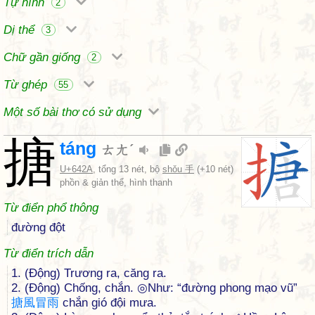
Tự hình
2
Dị thể
3
Chữ gần giống
2
Từ ghép
55
Một số bài thơ có sử dụng
搪
táng
ㄊㄤˊ
U+642A
, tổng 13 nét, bộ
shǒu 手
(+10 nét)
phồn & giản thể, hình thanh
Từ điển phổ thông
đường đột
Từ điển trích dẫn
1. (Động) Trương ra, căng ra.
2. (Động) Chống, chắn. ◎Như: “đường phong mạo vũ”
搪
風
冒
雨
chắn gió đội mưa.