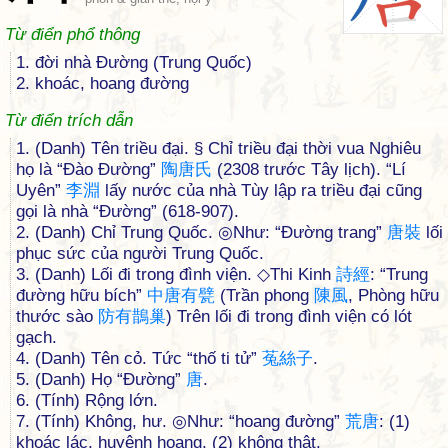
Từ điển phổ thông
1. đời nhà Đường (Trung Quốc)
2. khoác, hoang đường
Từ điển trích dẫn
1. (Danh) Tên triều đại. § Chỉ triều đại thời vua Nghiêu
họ là “Đào Đường”
陶
唐
氏
(2308 trước Tây lịch). “Lí
Uyên”
李
淵
lấy nước của nhà Tùy lập ra triều đại cũng
gọi là nhà “Đường” (618-907).
2. (Danh) Chỉ Trung Quốc. ◎Như: “Đường trang”
唐
裝
lối
phục sức của người Trung Quốc.
3. (Danh) Lối đi trong đình viện. ◇Thi Kinh
詩
經
: “Trung
đường hữu bích”
中
唐
有
甓
(Trần phong
陳
風
, Phòng hữu
thước sào
防
有
鵲
巢
) Trên lối đi trong đình viện có lót
gạch.
4. (Danh) Tên cỏ. Tức “thố ti tử”
菟
絲
子
.
5. (Danh) Họ “Đường”
唐
.
6. (Tính) Rộng lớn.
7. (Tính) Không, hư. ◎Như: “hoang đường”
荒
唐
: (1)
khoác lác, huyênh hoang, (2) không thật.