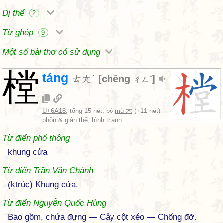
Dị thể
2
Từ ghép
9
Một số bài thơ có sử dụng
樘
táng
ㄊㄤˊ
[
chěng
]
ㄔㄥˇ
U+6A18
, tổng 15 nét, bộ
mù 木
(+11 nét)
phồn & giản thể, hình thanh
Từ điển phổ thông
khung cửa
Từ điển Trần Văn Chánh
(ktrúc) Khung cửa.
Từ điển Nguyễn Quốc Hùng
Bao gồm, chứa đựng — Cây cột xéo — Chống đỡ.