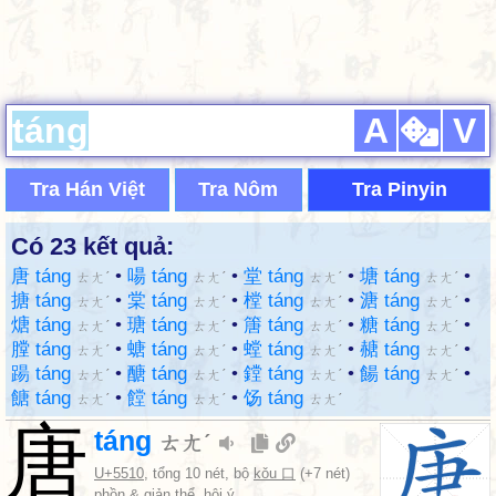
A
V
Tra Hán Việt
Tra Nôm
Tra Pinyin
Có 23 kết quả:
唐 táng
•
啺 táng
•
堂 táng
•
塘 táng
•
ㄊㄤˊ
ㄊㄤˊ
ㄊㄤˊ
ㄊㄤˊ
搪 táng
•
棠 táng
•
樘 táng
•
溏 táng
•
ㄊㄤˊ
ㄊㄤˊ
ㄊㄤˊ
ㄊㄤˊ
煻 táng
•
瑭 táng
•
篖 táng
•
糖 táng
•
ㄊㄤˊ
ㄊㄤˊ
ㄊㄤˊ
ㄊㄤˊ
膛 táng
•
螗 táng
•
螳 táng
•
赯 táng
•
ㄊㄤˊ
ㄊㄤˊ
ㄊㄤˊ
ㄊㄤˊ
踼 táng
•
醣 táng
•
鏜 táng
•
餳 táng
•
ㄊㄤˊ
ㄊㄤˊ
ㄊㄤˊ
ㄊㄤˊ
餹 táng
•
饄 táng
•
饧 táng
ㄊㄤˊ
ㄊㄤˊ
ㄊㄤˊ
唐
táng
ㄊㄤˊ
U+5510
, tổng 10 nét, bộ
kǒu 口
(+7 nét)
phồn & giản thể, hội ý