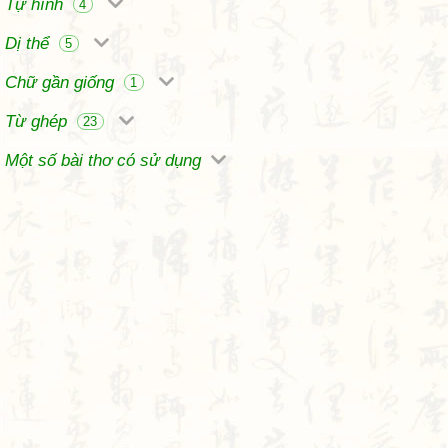
Tự hình
4
Dị thể
5
Chữ gần giống
1
Từ ghép
23
Một số bài thơ có sử dụng