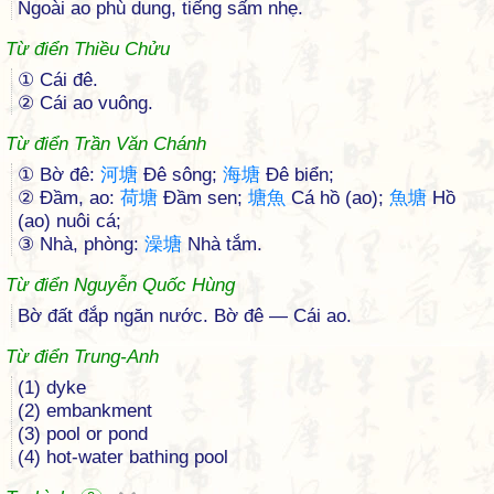
Ngoài ao phù dung, tiếng sấm nhẹ.
Từ điển Thiều Chửu
① Cái đê.
② Cái ao vuông.
Từ điển Trần Văn Chánh
① Bờ đê:
河
塘
Đê sông;
海
塘
Đê biển;
② Đầm, ao:
荷
塘
Đầm sen;
塘
魚
Cá hồ (ao);
魚
塘
Hồ
(ao) nuôi cá;
③ Nhà, phòng:
澡
塘
Nhà tắm.
Từ điển Nguyễn Quốc Hùng
Bờ đất đắp ngăn nước. Bờ đê — Cái ao.
Từ điển Trung-Anh
(1) dyke
(2) embankment
(3) pool or pond
(4) hot-water bathing pool