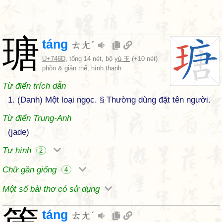
瑭
táng
ㄊㄤˊ
U+746D
, tổng 14 nét, bộ
yù 玉
(+10 nét)
phồn & giản thể, hình thanh
Từ điển trích dẫn
1. (Danh) Một loại ngọc. § Thường dùng đặt tên người.
Từ điển Trung-Anh
(jade)
Tự hình
2
Chữ gần giống
4
Một số bài thơ có sử dụng
táng
ㄊㄤˊ