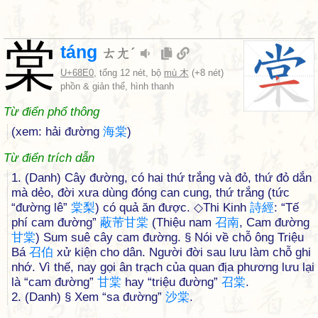
棠
táng
ㄊㄤˊ
U+68E0
, tổng 12 nét, bộ
mù 木
(+8 nét)
phồn & giản thể, hình thanh
Từ điển phổ thông
(xem: hải đường
海
棠
)
Từ điển trích dẫn
1. (Danh) Cây đường, có hai thứ trắng và đỏ, thứ đỏ dắn
mà dẻo, đời xưa dùng đóng can cung, thứ trắng (tức
“đường lê”
棠
梨
) có quả ăn được. ◇Thi Kinh
詩
經
: “Tế
phí cam đường”
蔽
芾
甘
棠
(Thiệu nam
召
南
, Cam đường
甘
棠
) Sum suê cây cam đường. § Nói về chỗ ông Triệu
Bá
召
伯
xử kiện cho dân. Người đời sau lưu làm chỗ ghi
nhớ. Vì thế, nay gọi ân trạch của quan địa phương lưu lại
là “cam đường”
甘
棠
hay “triệu đường”
召
棠
.
2. (Danh) § Xem “sa đường”
沙
棠
.