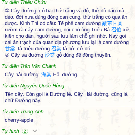
Từ điển Thiều Chửu
① Cây đường, có hai thứ trắng và đỏ, thứ đỏ dắn mà
dẻo, đời xưa dùng đóng can cung, thứ trắng có quả ăn
được. Kinh Thi có câu: Tế phế cam đường
蔽
芾
甘
棠
rườm rà cây cam đường, nói chỗ ông Triệu Bá
召
伯
xử
kiện cho dân, người sau lưu làm chỗ ghi nhớ. Nay gọi
cái ân trạch của quan địa phương lưu lại là cam đường
甘
棠
, là triệu đường
召
棠
là bởi cớ đó.
② Cây sa đường
沙
棠
gỗ dùng để đóng thuyền.
Từ điển Trần Văn Chánh
Cây hải đường:
海
棠
Hải đường.
Từ điển Nguyễn Quốc Hùng
Tên cây. Còn gọi là Đường lê. Cây Hải đường, cũng là
chữ Đường này.
Từ điển Trung-Anh
cherry-apple
Tự hình
2