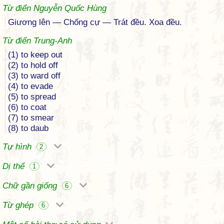
Từ điển Nguyễn Quốc Hùng
Giương lên — Chống cự — Trát đều. Xoa đều.
Từ điển Trung-Anh
(1) to keep out
(2) to hold off
(3) to ward off
(4) to evade
(5) to spread
(6) to coat
(7) to smear
(8) to daub
Tự hình
2
Dị thể
1
Chữ gần giống
6
Từ ghép
6