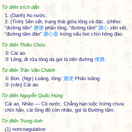
Từ điển trích dẫn
1. (Danh) Ao nước.
2. (Tính) Sền sệt, trạng thái giữa lỏng và đặc. ◎Như:
“đường tiện”
溏
便
phân lỏng, “đường tâm”
溏
心
sền sệt,
“đường tâm đản”
溏
心
蛋
trứng nấu hơi chín hồng đào.
Từ điển Thiều Chửu
① Cái ao.
② Lỏng, đi rửa lỏng dạ gọi là tiện đường
便
溏
.
Từ điển Trần Văn Chánh
① Bùn. (Ngr) Loãng, lỏng:
溏
便
Phân loãng;
② (văn) Cái ao.
Từ điển Nguyễn Quốc Hùng
Cái ao. Nhão — Có nước. Chẳng hạn luộc trứng chưa
chín hẳn, cái lòng đỏ còn nhão, gọi là Đường tâm.
Từ điển Trung-Anh
(1) noncoagulative