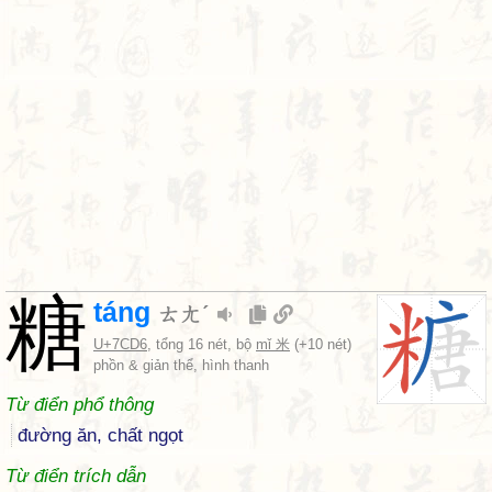
糖
táng
ㄊㄤˊ
U+7CD6
, tổng 16 nét, bộ
mǐ 米
(+10 nét)
phồn & giản thể, hình thanh
Từ điển phổ thông
đường ăn, chất ngọt
Từ điển trích dẫn