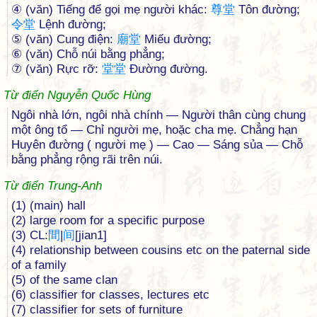
④ (văn) Tiếng để gọi mẹ người khác:
尊
堂
Tôn đường;
令
堂
Lệnh đường;
⑤ (văn) Cung điện:
廟
堂
Miếu đường;
⑥ (văn) Chỗ núi bằng phẳng;
⑦ (văn) Rực rỡ:
堂
堂
Đường đường.
Từ điển Nguyễn Quốc Hùng
Ngôi nhà lớn, ngôi nhà chính — Người thân cùng chung
một ông tổ — Chỉ người mẹ, hoặc cha mẹ. Chẳng hạn
Huyên đường ( người mẹ ) — Cao — Sáng sủa — Chỗ
bằng phẳng rộng rãi trên núi.
Từ điển Trung-Anh
(1) (main) hall
(2) large room for a specific purpose
(3) CL:
間
|
间
[jian1]
(4) relationship between cousins etc on the paternal side
of a family
(5) of the same clan
(6) classifier for classes, lectures etc
(7) classifier for sets of furniture