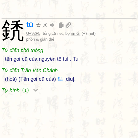
鋵
tū
ㄊㄨ
U+92F5
, tổng 15 nét, bộ
jīn 金
(+7 nét)
phồn & giản thể
Từ điển phổ thông
tên gọi cũ của nguyên tố tuli, Tu
Từ điển Trần Văn Chánh
(hoá) (Tên gọi cũ của)
銩
[diu].
Tự hình
1