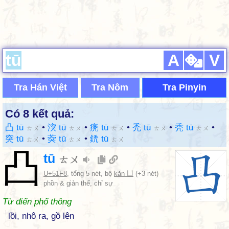
A
V
Tra Hán Việt
Tra Nôm
Tra Pinyin
Có 8 kết quả:
凸 tū
•
湥 tū
•
痜 tū
•
禿 tū
•
秃 tū
•
ㄊㄨ
ㄊㄨ
ㄊㄨ
ㄊㄨ
ㄊㄨ
突 tū
•
葖 tū
•
鋵 tū
ㄊㄨ
ㄊㄨ
ㄊㄨ
凸
tū
ㄊㄨ
U+51F8
, tổng 5 nét, bộ
kǎn 凵
(+3 nét)
phồn & giản thể, chỉ sự
Từ điển phổ thông
lồi, nhô ra, gồ lên