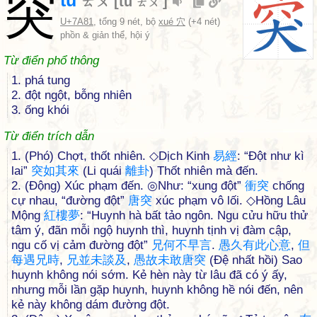
突
tū
ㄊㄨ
[
tú
]
ㄊㄨˊ
U+7A81
, tổng 9 nét, bộ
xué 穴
(+4 nét)
phồn & giản thể, hội ý
Từ điển phổ thông
1. phá tung
2. đột ngột, bỗng nhiên
3. ống khói
Từ điển trích dẫn
1. (Phó) Chợt, thốt nhiên. ◇Dịch Kinh
易
經
: “Đột như kì
lai”
突
如
其
來
(Li quái
離
卦
) Thốt nhiên mà đến.
2. (Động) Xúc phạm đến. ◎Như: “xung đột”
衝
突
chống
cự nhau, “đường đột”
唐
突
xúc phạm vô lối. ◇Hồng Lâu
Mộng
紅
樓
夢
: “Huynh hà bất tảo ngôn. Ngu cửu hữu thử
tâm ý, đãn mỗi ngộ huynh thì, huynh tịnh vị đàm cập,
ngu cố vị cảm đường đột”
兄
何
不
早
言
.
愚
久
有
此
心
意
,
但
每
遇
兄
時
,
兄
並
未
談
及
,
愚
故
未
敢
唐
突
(Đệ nhất hồi) Sao
huynh không nói sớm. Kẻ hèn này từ lâu đã có ý ấy,
nhưng mỗi lần gặp huynh, huynh không hề nói đến, nên
kẻ này không dám đường đột.