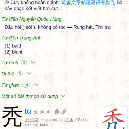
④ Cụt, không hoàn chỉnh:
這
篇
文
章
結
尾
寫
得
有
點
禿
Bài
này đoạn kết viết hơi cụt.
Từ điển Nguyễn Quốc Hùng
Đầu hói ( sói ), không có tóc — Rụng hết. Trơ trụi.
Từ điển Trung-Anh
(1) bald
(2) blunt
Tự hình
3
Dị thể
3
Từ ghép
14
Một số bài thơ có sử dụng
秃
tū
ㄊㄨ
U+79C3
, tổng 7 nét, bộ
hé 禾
(+2 nét)
giản thể, hội ý