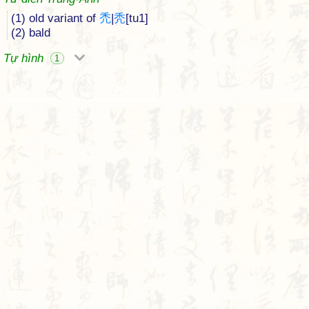
(1) old variant of
禿
|
秃
[tu1]
(2) bald
Tự hình
1