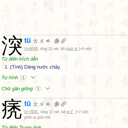
湥
tū
ㄊㄨ
U+6E65
, tổng 12 nét, bộ
shǔi 水
(+9 nét)
Từ điển trích dẫn
1. (Tính) Dáng nước chảy.
Tự hình
1
Chữ gần giống
3
痜
tū
ㄊㄨ
U+75DC
, tổng 12 nét, bộ
nǐ 疒
(+7 nét)
phồn & giản thể
Từ điển Trung-Anh