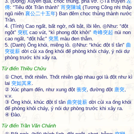
3. (Động) Xuyên qua, chọc thủng, phá vỡ. ◇Tả truyện
左
傳
: “Tiêu đột Trần thành”
宵
突
陳
城
(Tương Công nhị thập
ngũ niên
襄
公
二
十
五
年
) Ban đêm chọc thủng thành nước
Trần.
4. (Tính) Cao ngất, bất ngờ, nổi bật, lồi lên. ◎Như: “đột
ngột”
突
杌
cao vút, “kì phong đột khởi”
奇
峰
突
起
núi non
cao ngất, “đột hắc”
突
黑
màu đen thẫm.
5. (Danh) Ống khói, miệng lò. ◎Như: “khúc đột tỉ tân”
曲
突
徙
薪
dời củi xa ống khói để phòng khỏi cháy, ý nói dự
phòng trước khi xảy ra.
Từ điển Thiều Chửu
① Chợt, thốt nhiên. Thốt nhiên gặp nhau gọi là đột như kì
lai
突
如
其
來
.
② Xúc phạm đến, như xung đột
衝
突
, đường đột
唐
突
,
v.v.
③ Ống khói, khúc đột tỉ tân
曲
突
徙
薪
dời củi xa ống khói
để phòng khỏi cháy, ý nói dự phòng trước khi xảy ra.
④ Ðào.
Từ điển Trần Văn Chánh