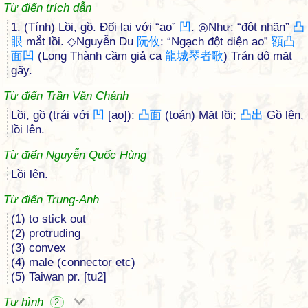
Từ điển trích dẫn
1. (Tính) Lồi, gồ. Đối lại với “ao”
凹
. ◎Như: “đột nhãn”
凸
眼
mắt lồi. ◇Nguyễn Du
阮
攸
: “Ngạch đột diện ao”
額
凸
面
凹
(Long Thành cầm giả ca
龍
城
琴
者
歌
) Trán dô mặt
gãy.
Từ điển Trần Văn Chánh
Lồi, gồ (trái với
凹
[ao]):
凸
面
(toán) Mặt lồi;
凸
出
Gồ lên,
lồi lên.
Từ điển Nguyễn Quốc Hùng
Lồi lên.
Từ điển Trung-Anh
(1) to stick out
(2) protruding
(3) convex
(4) male (connector etc)
(5) Taiwan pr. [tu2]
Tự hình
2