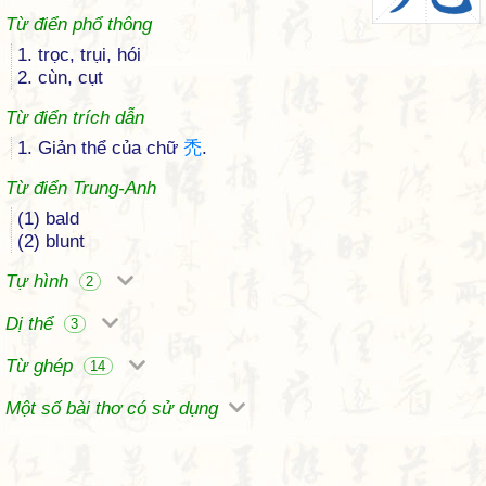
Từ điển phổ thông
1. trọc, trụi, hói
2. cùn, cụt
Từ điển trích dẫn
1. Giản thể của chữ
禿
.
Từ điển Trung-Anh
(1) bald
(2) blunt
Tự hình
2
Dị thể
3
Từ ghép
14
Một số bài thơ có sử dụng