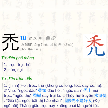
禿
tū
ㄊㄨ
U+79BF
, tổng 7 nét, bộ
hé 禾
(+2 nét)
phồn thể, hội ý
Từ điển phổ thông
1. trọc, trụi, hói
2. cùn, cụt
Từ điển trích dẫn
1. (Tính) Hói, trọc, trụi (không có lông, tóc, cây cỏ, lá).
◎Như: “ngốc đầu”
禿
頭
đầu hói, “ngốc san”
禿
山
núi
trọc, “ngốc thụ”
禿
樹
cây trụi lá. ◇Thủy hử truyện
水
滸
傳
: “Giá tặc ngốc bất thị hảo nhân”
這
賊
禿
不
是
好
人
(Đệ
ngũ hồi) Thằng giặc trọc này không phải là người tốt.