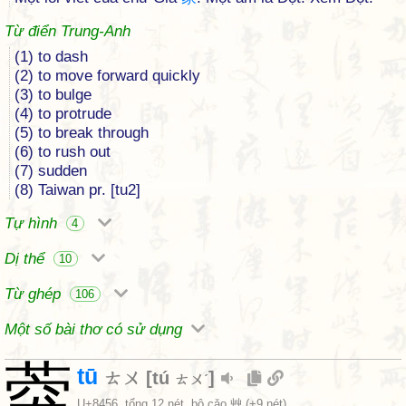
Từ điển Trung-Anh
(1) to dash
(2) to move forward quickly
(3) to bulge
(4) to protrude
(5) to break through
(6) to rush out
(7) sudden
(8) Taiwan pr. [tu2]
Tự hình
4
Dị thể
10
Từ ghép
106
Một số bài thơ có sử dụng
葖
tū
ㄊㄨ
[
tú
]
ㄊㄨˊ
U+8456
, tổng 12 nét, bộ
cǎo 艸
(+9 nét)