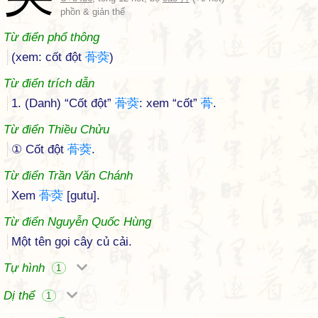
phồn & giản thể
Từ điển phổ thông
(xem: cốt đột
蓇
葖
)
Từ điển trích dẫn
1. (Danh) “Cốt đột”
蓇
葖
: xem “cốt”
蓇
.
Từ điển Thiều Chửu
① Cốt đột
蓇
葖
.
Từ điển Trần Văn Chánh
Xem
蓇
葖
[gutu].
Từ điển Nguyễn Quốc Hùng
Một tên gọi cây củ cải.
Tự hình
1
Dị thể
1