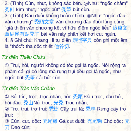
2. (Tính) Cùn, nhụt, không sắc bén. ◎Như: “ngốc châm”
禿
針
kim nhụt, “ngốc bút”
禿
筆
bút cùn.
3. (Tính) Đầu đuôi không hoàn chỉnh. ◎Như: “ngốc đầu
văn chương”
禿
頭
文
章
văn chương đầu đuôi lủng củng,
“giá thiên văn chương kết vĩ hữu điểm ngốc liễu”
這
篇
文
章
結
尾
有
點
禿
了
bài văn này phần kết hơi cụt ngủn.
4. § Ghi chú: Khang Hi tự điển
康
熙
字
典
còn ghi một âm
là “thốc”: tha cốc thiết
他
谷
切
.
Từ điển Thiều Chửu
① Trụi, hói, người không có tóc gọi là ngốc. Nói rộng ra
phàm cái gì có lông mà rụng trụi đều gọi là ngốc, như
ngốc bút
禿
筆
cái bút cùn.
Từ điển Trần Văn Chánh
① Sói tóc, trọc, trọc nhẵn, hói:
禿
頭
Đầu trọc, đầu hói,
hói đầu;
禿
山
Núi trọc;
光
禿
Trọc nhẵn;
② Trơ, trụi, trơ trụi:
禿
樹
Cây trụi lá;
禿
林
Rừng cây trơ
trụi;
③ Cùn, cụt, cộc:
禿
尾
雞
Gà cụt đuôi;
禿
尾
狗
Chó cộc;
禿
刀
Dao cùn;