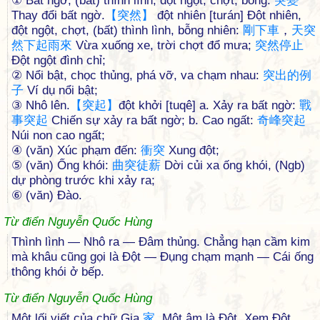
① Bất ngờ, (bất) thình lình, đột ngột, chợt, bỗng:
突
變
Thay đổi bất ngờ.
【
突
然
】
đột nhiên [turán] Đột nhiên,
đột ngột, chợt, (bất) thình lình, bỗng nhiên:
剛
下
車
，
天
突
然
下
起
雨
來
Vừa xuống xe, trời chợt đổ mưa;
突
然
停
止
Đột ngột đình chỉ;
② Nổi bật, chọc thủng, phá vỡ, va chạm nhau:
突
出
的
例
子
Ví dụ nổi bật;
③ Nhô lên.
【
突
起
】
đột khởi [tuqê] a. Xảy ra bất ngờ:
戰
事
突
起
Chiến sự xảy ra bất ngờ; b. Cao ngất:
奇
峰
突
起
Núi non cao ngất;
④ (văn) Xúc phạm đến:
衝
突
Xung đột;
⑤ (văn) Ống khói:
曲
突
徒
薪
Dời củi xa ống khói, (Ngb)
dự phòng trước khi xảy ra;
⑥ (văn) Đào.
Từ điển Nguyễn Quốc Hùng
Thình lình — Nhô ra — Đâm thủng. Chẳng hạn cầm kim
mà khâu cũng gọi là Đột — Đụng chạm mạnh — Cái ống
thông khói ở bếp.
Từ điển Nguyễn Quốc Hùng
Một lối viết của chữ Gia
家
. Một âm là Đột. Xem Đột.