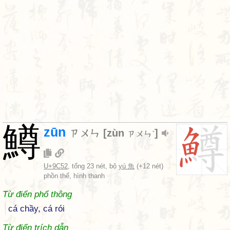
鱒
zūn
ㄗㄨㄣ
[
zùn
]
ㄗㄨㄣˋ
U+9C52
, tổng 23 nét, bộ
yú 魚
(+12 nét)
phồn thể, hình thanh
Từ điển phổ thông
cá chầy, cá rói
Từ điển trích dẫn