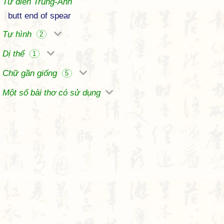
Từ điển Trung-Anh
butt end of spear
Tự hình
2
Dị thể
1
Chữ gần giống
5
Một số bài thơ có sử dụng