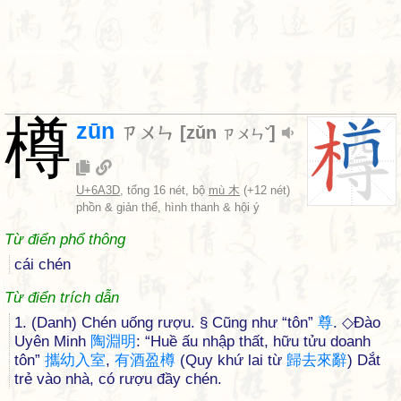
樽
zūn
ㄗㄨㄣ
[
zǔn
]
ㄗㄨㄣˇ
U+6A3D
, tổng 16 nét, bộ
mù 木
(+12 nét)
phồn & giản thể, hình thanh & hội ý
Từ điển phổ thông
cái chén
Từ điển trích dẫn
1. (Danh) Chén uống rượu. § Cũng như “tôn”
尊
. ◇Đào
Uyên Minh
陶
淵
明
: “Huề ấu nhập thất, hữu tửu doanh
tôn”
攜
幼
入
室
,
有
酒
盈
樽
(Quy khứ lai từ
歸
去
來
辭
) Dắt
trẻ vào nhà, có rượu đầy chén.