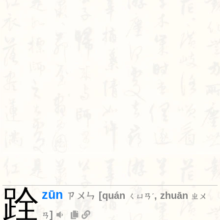
跧
zūn
ㄗㄨㄣ
[
quán
,
zhuān
ㄑㄩㄢˊ
ㄓㄨ
]
ㄢ