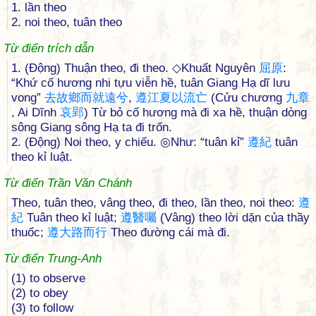
1. lần theo
2. noi theo, tuân theo
Từ điển trích dẫn
1. (Động) Thuận theo, đi theo. ◇Khuất Nguyên
屈
原
:
“Khứ cố hương nhi tựu viễn hề, tuân Giang Hạ dĩ lưu
vong”
去
故
鄉
而
就
遠
兮
,
遵
江
夏
以
流
亡
(Cửu chương
九
章
, Ai Dĩnh
哀
郢
) Từ bỏ cố hương mà đi xa hề, thuận dòng
sông Giang sông Hạ ta đi trốn.
2. (Động) Noi theo, y chiếu. ◎Như: “tuân kỉ”
遵
紀
tuân
theo kỉ luật.
Từ điển Trần Văn Chánh
Theo, tuân theo, vâng theo, đi theo, lần theo, noi theo:
遵
紀
Tuân theo kỉ luật;
遵
醫
囑
(Vâng) theo lời dặn của thầy
thuốc;
遵
大
路
而
行
Theo đường cái mà đi.
Từ điển Trung-Anh
(1) to observe
(2) to obey
(3) to follow