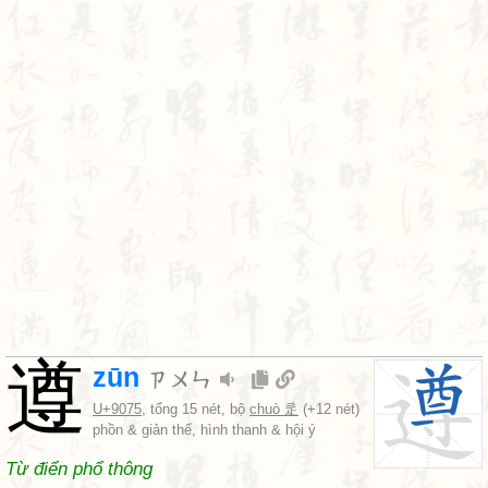
遵
zūn
ㄗㄨㄣ
U+9075
, tổng 15 nét, bộ
chuò 辵
(+12 nét)
phồn & giản thể, hình thanh & hội ý
Từ điển phổ thông