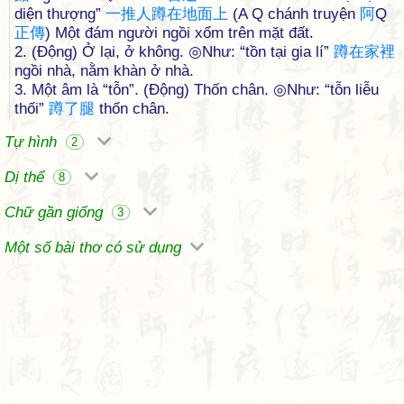
diện thượng”
一
推
人
蹲
在
地
面
上
(A Q chánh truyện
阿
Q
正
傳
) Một đám người ngồi xổm trên mặt đất.
2. (Động) Ở lại, ở không. ◎Như: “tồn tại gia lí”
蹲
在
家
裡
ngồi nhà, nằm khàn ở nhà.
3. Một âm là “tỗn”. (Động) Thốn chân. ◎Như: “tỗn liễu
thối”
蹲
了
腿
thốn chân.
Tự hình
2
Dị thể
8
Chữ gần giống
3
Một số bài thơ có sử dụng