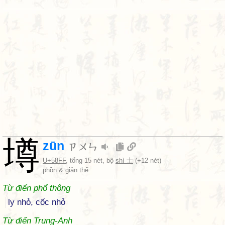
壿
zūn
ㄗㄨㄣ
U+58FF
, tổng 15 nét, bộ
shì 士
(+12 nét)
phồn & giản thể
Từ điển phổ thông
ly nhỏ, cốc nhỏ
Từ điển Trung-Anh