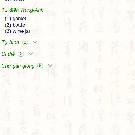
Từ điển Trung-Anh
(1) goblet
(2) bottle
(3) wine-jar
Tự hình
1
Dị thể
2
Chữ gần giống
6