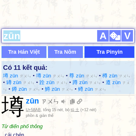
A
V
Tra Hán Việt
Tra Nôm
Tra Pinyin
Có 11 kết quả:
墫 zūn
•
壿 zūn
•
尊 zūn
•
樽 zūn
ㄗㄨㄣ
ㄗㄨㄣ
ㄗㄨㄣ
ㄗㄨㄣ
•
罇 zūn
•
跧 zūn
•
蹲 zūn
•
遵 zūn
ㄗㄨㄣ
ㄗㄨㄣ
ㄗㄨㄣ
ㄗㄨ
•
鐏 zūn
•
鱒 zūn
•
鳟 zūn
ㄣ
ㄗㄨㄣ
ㄗㄨㄣ
ㄗㄨㄣ
墫
zūn
ㄗㄨㄣ
U+58AB
, tổng 15 nét, bộ
tǔ 土
(+12 nét)
phồn & giản thể
Từ điển phổ thông
cái chén