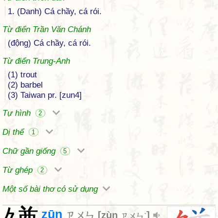
1. (Danh) Cá chầy, cá rói.
Từ điển Trần Văn Chánh
(động) Cá chầy, cá rói.
Từ điển Trung-Anh
(1) trout
(2) barbel
(3) Taiwan pr. [zun4]
Tự hình
2
Dị thể
1
Chữ gần giống
5
Từ ghép
2
Một số bài thơ có sử dụng
zūn
ㄗㄨㄣ
[
zùn
]
ㄗㄨㄣˋ