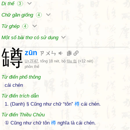
Dị thể
3
Chữ gần giống
4
Từ ghép
4
Một số bài thơ có sử dụng
罇
zūn
ㄗㄨㄣ
U+7F47
, tổng 18 nét, bộ
fǒu 缶
(+12 nét)
phồn thể
Từ điển phổ thông
cái chén
Từ điển trích dẫn
1. (Danh) § Cũng như chữ “tôn”
樽
cái chén.
Từ điển Thiều Chửu
① Cũng như chữ tôn
樽
nghĩa là cái chén.