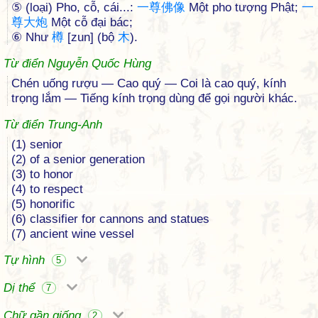
⑤ (loại) Pho, cỗ, cái...:
一
尊
佛
像
Một pho tượng Phật;
一
尊
大
炮
Một cỗ đại bác;
⑥ Như
樽
[zun] (bộ
木
).
Từ điển Nguyễn Quốc Hùng
Chén uống rượu — Cao quý — Coi là cao quý, kính
trọng lắm — Tiếng kính trọng dùng để gọi người khác.
Từ điển Trung-Anh
(1) senior
(2) of a senior generation
(3) to honor
(4) to respect
(5) honorific
(6) classifier for cannons and statues
(7) ancient wine vessel
Tự hình
5
Dị thể
7
Chữ gần giống
2