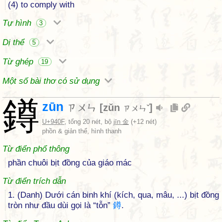
(4) to comply with
Tự hình
3
Dị thể
5
Từ ghép
19
Một số bài thơ có sử dụng
鐏
zūn
ㄗㄨㄣ
[
zǔn
]
ㄗㄨㄣˇ
U+940F
, tổng 20 nét, bộ
jīn 金
(+12 nét)
phồn & giản thể, hình thanh
Từ điển phổ thông
phần chuôi bịt đồng của giáo mác
Từ điển trích dẫn
1. (Danh) Dưới cán binh khí (kích, qua, mâu, ...) bịt đồng
tròn như đầu dùi gọi là “tỗn”
鐏
.