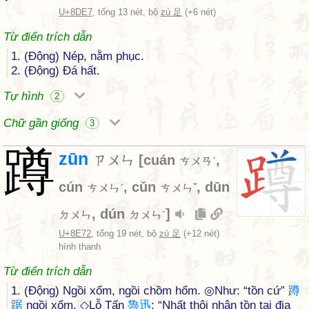
U+8DE7
, tổng 13 nét, bộ
zú 足
(+6 nét)
Từ điển trích dẫn
1. (Động) Nép, nằm phục.
2. (Động) Đá hất.
Tự hình
2
Chữ gần giống
3
蹲
zūn
ㄗㄨㄣ
[
cuán
,
ㄘㄨㄢˊ
cún
,
cǔn
,
dūn
ㄘㄨㄣˊ
ㄘㄨㄣˇ
,
dún
]
ㄉㄨㄣ
ㄉㄨㄣˊ
U+8E72
, tổng 19 nét, bộ
zú 足
(+12 nét)
hình thanh
Từ điển trích dẫn
1. (Động) Ngồi xổm, ngồi chồm hổm. ◎Như: “tồn cứ”
蹲
踞
ngồi xổm. ◇Lỗ Tấn
魯
迅
: “Nhất thôi nhân tồn tại địa