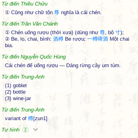
Từ điển Thiều Chửu
① Cũng như chữ tôn
尊
nghĩa là cái chén.
Từ điển Trần Văn Chánh
① Chén uống rượu (thời xưa) (dùng như
尊
, bộ
寸
);
② Be, lọ, chai, bình:
酒
樽
Be rượu;
一
樽
啤
酒
Một chai
bia.
Từ điển Nguyễn Quốc Hùng
Cái chén để uống rượu — Dáng rừng cây um tùm.
Từ điển Trung-Anh
(1) goblet
(2) bottle
(3) wine-jar
Từ điển Trung-Anh
variant of
樽
[zun1]
Tự hình
2