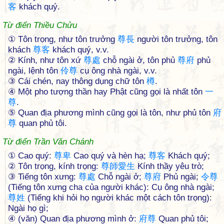
客
khách quý.
Từ điển Thiều Chửu
① Tôn trọng, như tôn trưởng
尊
長
người tôn trưởng, tôn
khách
尊
客
khách quý, v.v.
② Kính, như tôn xứ
尊
處
chỗ ngài ở, tôn phủ
尊
府
phủ
ngài, lệnh tôn
伶
尊
cụ ông nhà ngài, v.v.
③ Cái chén, nay thông dụng chữ tôn
樽
.
④ Một pho tượng thần hay Phật cũng gọi là nhất tôn
一
尊
.
⑤ Quan địa phương mình cũng gọi là tôn, như phủ tôn
府
尊
quan phủ tôi.
Từ điển Trần Văn Chánh
① Cao quý:
尊
卑
Cao quý và hèn hạ;
尊
客
Khách quý;
② Tôn trọng, kính trọng:
尊
師
愛
生
Kính thầy yêu trò;
③ Tiếng tôn xưng:
尊
處
Chỗ ngài ở;
尊
府
Phủ ngài;
令
尊
(Tiếng tôn xưng cha của người khác): Cụ ông nhà ngài;
尊
姓
(Tiếng khi hỏi họ người khác một cách tôn trọng):
Ngài họ gì;
④ (văn) Quan địa phương mình ở:
府
尊
Quan phủ tôi;