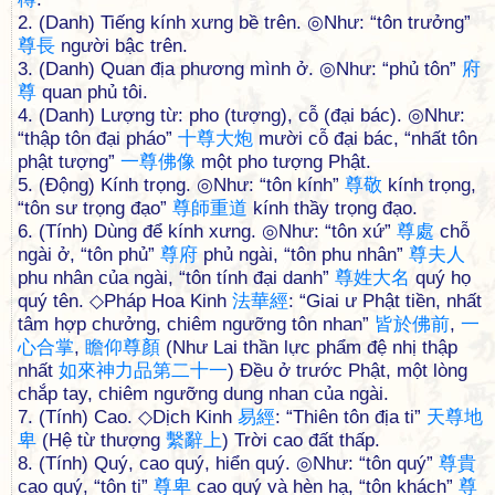
2. (Danh) Tiếng kính xưng bề trên. ◎Như: “tôn trưởng”
尊
長
người bậc trên.
3. (Danh) Quan địa phương mình ở. ◎Như: “phủ tôn”
府
尊
quan phủ tôi.
4. (Danh) Lượng từ: pho (tượng), cỗ (đại bác). ◎Như:
“thập tôn đại pháo”
十
尊
大
炮
mười cỗ đại bác, “nhất tôn
phật tượng”
一
尊
佛
像
một pho tượng Phật.
5. (Động) Kính trọng. ◎Như: “tôn kính”
尊
敬
kính trọng,
“tôn sư trọng đạo”
尊
師
重
道
kính thầy trọng đạo.
6. (Tính) Dùng để kính xưng. ◎Như: “tôn xứ”
尊
處
chỗ
ngài ở, “tôn phủ”
尊
府
phủ ngài, “tôn phu nhân”
尊
夫
人
phu nhân của ngài, “tôn tính đại danh”
尊
姓
大
名
quý họ
quý tên. ◇Pháp Hoa Kinh
法
華
經
: “Giai ư Phật tiền, nhất
tâm hợp chưởng, chiêm ngưỡng tôn nhan”
皆
於
佛
前
,
一
心
合
掌
,
瞻
仰
尊
顏
(Như Lai thần lực phẩm đệ nhị thập
nhất
如
來
神
力
品
第
二
十
一
) Đều ở trước Phật, một lòng
chắp tay, chiêm ngưỡng dung nhan của ngài.
7. (Tính) Cao. ◇Dịch Kinh
易
經
: “Thiên tôn địa ti”
天
尊
地
卑
(Hệ từ thượng
繫
辭
上
) Trời cao đất thấp.
8. (Tính) Quý, cao quý, hiển quý. ◎Như: “tôn quý”
尊
貴
cao quý, “tôn ti”
尊
卑
cao quý và hèn hạ, “tôn khách”
尊