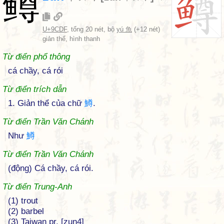
鳟
U+9CDF
, tổng 20 nét, bộ
yú 魚
(+12 nét)
giản thể, hình thanh
Từ điển phổ thông
cá chầy, cá rói
Từ điển trích dẫn
1. Giản thể của chữ
鱒
.
Từ điển Trần Văn Chánh
Như
鱒
Từ điển Trần Văn Chánh
(động) Cá chầy, cá rói.
Từ điển Trung-Anh
(1) trout
(2) barbel
(3) Taiwan pr. [zun4]