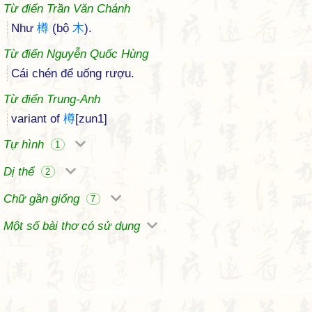
Từ điển Trần Văn Chánh
Như
樽
(bộ
木
).
Từ điển Nguyễn Quốc Hùng
Cái chén để uống rượu.
Từ điển Trung-Anh
variant of
樽
[zun1]
Tự hình
1
Dị thể
2
Chữ gần giống
7
Một số bài thơ có sử dụng