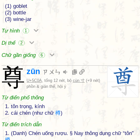
(1) goblet
(2) bottle
(3) wine-jar
Tự hình
1
Dị thể
2
Chữ gần giống
6
尊
zūn
ㄗㄨㄣ
U+5C0A
, tổng 12 nét, bộ
cùn 寸
(+9 nét)
phồn & giản thể, hội ý
Từ điển phổ thông
1. tôn trọng, kính
2. cái chén (như chữ
樽
)
Từ điển trích dẫn
1. (Danh) Chén uống rượu. § Nay thông dụng chữ “tôn”
樽
.