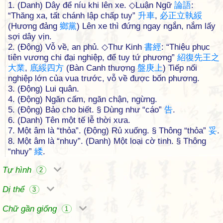
1. (Danh) Dây để níu khi lên xe. ◇Luận Ngữ
論
語
:
“Thăng xa, tất chánh lập chấp tuy”
升
車
,
必
正
立
執
綏
(Hương đảng
鄉
黨
) Lên xe thì đứng ngay ngắn, nắm lấy
sợi dây vịn.
2. (Động) Vỗ về, an phủ. ◇Thư Kinh
書
經
: “Thiệu phục
tiên vương chi đại nghiệp, để tuy tứ phương”
紹
復
先
王
之
大
業
,
底
綏
四
方
(Bàn Canh thượng
盤
庚
上
) Tiếp nối
nghiệp lớn của vua trước, vỗ về được bốn phương.
3. (Động) Lui quân.
4. (Động) Ngăn cấm, ngăn chận, ngừng.
5. (Động) Bảo cho biết. § Dùng như “cáo”
告
.
6. (Danh) Tên một tế lễ thời xưa.
7. Một âm là “thỏa”. (Động) Rủ xuống. § Thông “thỏa”
妥
.
8. Một âm là “nhuy”. (Danh) Một loại cờ tinh. § Thông
“nhuy”
緌
.
Tự hình
2
Dị thể
3
Chữ gần giống
1