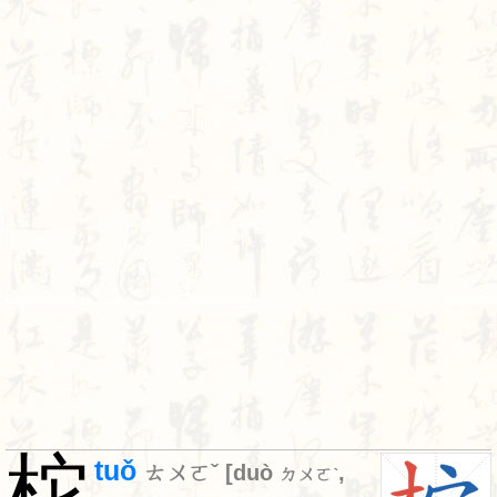
柁
tuǒ
ㄊㄨㄛˇ
[
duò
,
ㄉㄨㄛˋ