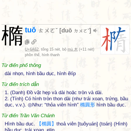
橢
tuǒ
ㄊㄨㄛˇ
[
duǒ
]
ㄉㄨㄛˇ
U+6A62
, tổng 15 nét, bộ
mù 木
(+11 nét)
phồn thể, hình thanh
Từ điển phổ thông
dài nhọn, hình bầu dục, hình êlíp
Từ điển trích dẫn
1. (Danh) Đồ vật hẹp và dài hoặc tròn và dài.
2. (Tính) Có hình tròn thon dài (như trái xoan, trứng, bầu
dục, v.v.). ◎Như: “thỏa viên hình”
橢
圓
形
hình bầu dục.
Từ điển Trần Văn Chánh
Hình bầu dục.
【
橢
圓
】
thoả viên [tuôyuán] (toán) (Hình)
bầu dục, trái xoan, elip.