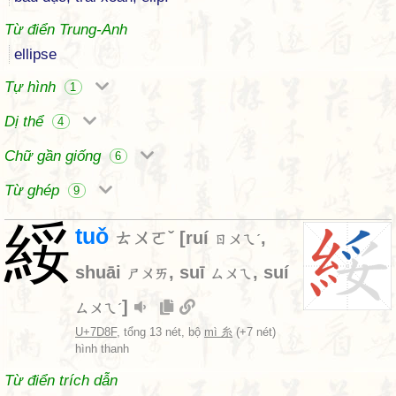
Từ điển Trung-Anh
ellipse
Tự hình
1
Dị thể
4
Chữ gần giống
6
Từ ghép
9
綏
tuǒ
ㄊㄨㄛˇ
[
ruí
,
ㄖㄨㄟˊ
shuāi
,
suī
,
suí
ㄕㄨㄞ
ㄙㄨㄟ
]
ㄙㄨㄟˊ
U+7D8F
, tổng 13 nét, bộ
mì 糸
(+7 nét)
hình thanh
Từ điển trích dẫn