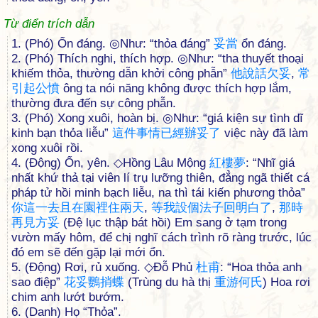
Từ điển trích dẫn
1. (Phó) Ổn đáng. ◎Như: “thỏa đáng”
妥
當
ổn đáng.
2. (Phó) Thích nghi, thích hợp. ◎Như: “tha thuyết thoại
khiếm thỏa, thường dẫn khởi công phẫn”
他
說
話
欠
妥
,
常
引
起
公
憤
ông ta nói năng không được thích hợp lắm,
thường đưa đến sự công phẫn.
3. (Phó) Xong xuôi, hoàn bị. ◎Như: “giá kiện sự tình dĩ
kinh bạn thỏa liễu”
這
件
事
情
已
經
辦
妥
了
việc này đã làm
xong xuôi rồi.
4. (Động) Ổn, yên. ◇Hồng Lâu Mộng
紅
樓
夢
: “Nhĩ giá
nhất khứ thả tại viên lí trụ lưỡng thiên, đẳng ngã thiết cá
pháp tử hồi minh bạch liễu, na thì tái kiến phương thỏa”
你
這
一
去
且
在
園
裡
住
兩
天
,
等
我
設
個
法
子
回
明
白
了
,
那
時
再
見
方
妥
(Đệ lục thập bát hồi) Em sang ở tạm trong
vườn mấy hôm, để chị nghĩ cách trình rõ ràng trước, lúc
đó em sẽ đến gặp lại mới ổn.
5. (Động) Rơi, rủ xuống. ◇Đỗ Phủ
杜
甫
: “Hoa thỏa anh
sao điệp”
花
妥
鸚
捎
蝶
(Trùng du hà thị
重
游
何
氏
) Hoa rơi
chim anh lướt bướm.
6. (Danh) Họ “Thỏa”.