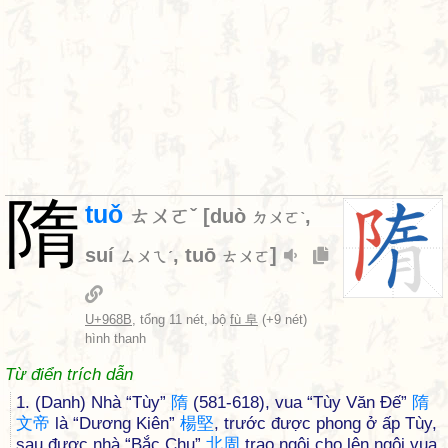
隋
tuǒ
ㄊㄨㄛˇ
[
duò
,
ㄉㄨㄛˋ
suí
,
tuō
]
ㄙㄨㄟˊ
ㄊㄨㄛ
U+968B
, tổng 11 nét, bộ
fù 阜
(+9 nét)
hình thanh
Từ điển trích dẫn
1. (Danh) Nhà “Tùy”
隋
(581-618), vua “Tùy Văn Đế”
隋
文
帝
là “Dương Kiên”
楊
堅
, trước được phong ở ấp Tùy,
sau được nhà “Bắc Chu”
北
周
trao ngôi cho lên ngôi vua,