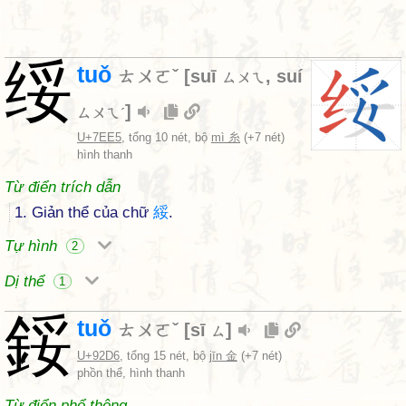
绥
tuǒ
ㄊㄨㄛˇ
[
suī
,
suí
ㄙㄨㄟ
]
ㄙㄨㄟˊ
U+7EE5
, tổng 10 nét, bộ
mì 糸
(+7 nét)
hình thanh
Từ điển trích dẫn
1. Giản thể của chữ
綏
.
Tự hình
2
Dị thể
1
鋖
tuǒ
ㄊㄨㄛˇ
[
sī
]
ㄙ
U+92D6
, tổng 15 nét, bộ
jīn 金
(+7 nét)
phồn thể, hình thanh
Từ điển phổ thông