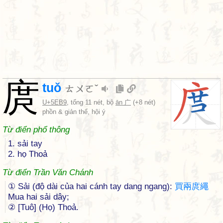
庹
tuǒ
ㄊㄨㄛˇ
U+5EB9
, tổng 11 nét, bộ
ān 广
(+8 nét)
phồn & giản thể, hội ý
Từ điển phổ thông
1. sải tay
2. họ Thoả
Từ điển Trần Văn Chánh
① Sải (độ dài của hai cánh tay dang ngang):
買
兩
庹
繩
Mua hai sải dây;
② [Tuô] (Họ) Thoả.