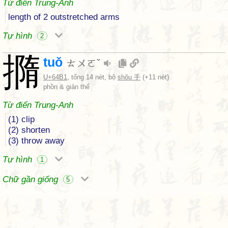
Từ điển Trung-Anh
length of 2 outstretched arms
Tự hình
2
撱
tuǒ
ㄊㄨㄛˇ
U+64B1
, tổng 14 nét, bộ
shǒu 手
(+11 nét)
phồn & giản thể
Từ điển Trung-Anh
(1) clip
(2) shorten
(3) throw away
Tự hình
1
Chữ gần giống
5