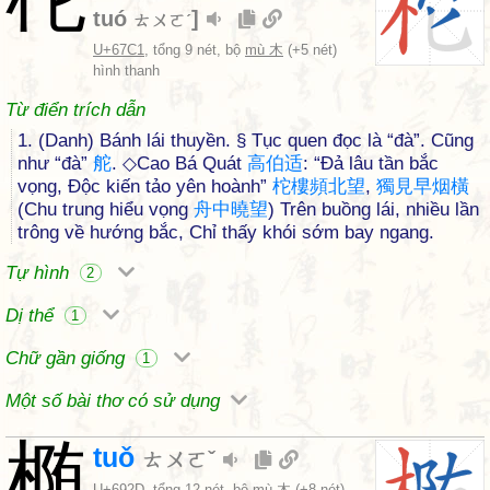
tuó
]
ㄊㄨㄛˊ
U+67C1
, tổng 9 nét, bộ
mù 木
(+5 nét)
hình thanh
Từ điển trích dẫn
1. (Danh) Bánh lái thuyền. § Tục quen đọc là “đà”. Cũng
như “đà”
舵
. ◇Cao Bá Quát
高
伯
适
: “Đả lâu tần bắc
vọng, Độc kiến tảo yên hoành”
柁
樓
頻
北
望
,
獨
見
早
烟
橫
(Chu trung hiểu vọng
舟
中
曉
望
) Trên buồng lái, nhiều lần
trông về hướng bắc, Chỉ thấy khói sớm bay ngang.
Tự hình
2
Dị thể
1
Chữ gần giống
1
Một số bài thơ có sử dụng
椭
tuǒ
ㄊㄨㄛˇ
U+692D
, tổng 12 nét, bộ
mù 木
(+8 nét)