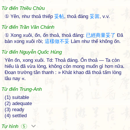
Từ điển Thiều Chửu
① Yên, như thoả thiếp
妥
帖
, thoả đáng
妥
當
, v.v.
Từ điển Trần Văn Chánh
① Xong xuôi, ổn, ổn thoả, thoả đáng:
已
經
商
量
妥
了
Đã
bàn xong xuôi rồi;
這
樣
做
不
妥
Làm như thế không ổn.
Từ điển Nguyễn Quốc Hùng
Yên ổn, xong xuôi. Td: Thoả đáng. Ổn thoả — Ta còn
hiểu là đã vừa lòng, không còn mong muốn gì hơn nữa.
Đoạn trường tân thanh : » Khát khao đã thoả tấm lòng
lâu nay «.
Từ điển Trung-Anh
(1) suitable
(2) adequate
(3) ready
(4) settled
Tự hình
5