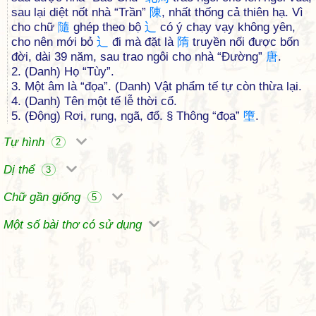
sau lại diệt nốt nhà “Trần”
陳
, nhất thống cả thiên hạ. Vì
cho chữ
隨
ghép theo bộ
辶
có ý chạy vạy không yên,
cho nên mới bỏ
辶
đi mà đặt là
隋
truyền nối được bốn
đời, dài 39 năm, sau trao ngôi cho nhà “Đường”
唐
.
2. (Danh) Họ “Tùy”.
3. Một âm là “đọa”. (Danh) Vật phẩm tế tự còn thừa lại.
4. (Danh) Tên một tế lễ thời cổ.
5. (Động) Rơi, rụng, ngã, đổ. § Thông “đọa”
墮
.
Tự hình
2
Dị thể
3
Chữ gần giống
5
Một số bài thơ có sử dụng