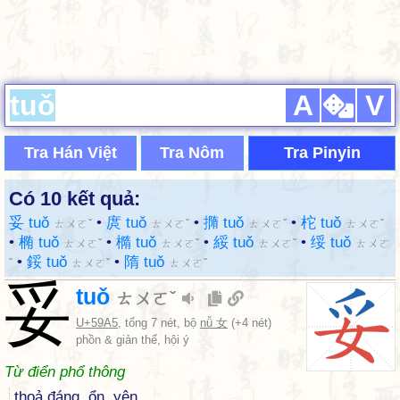
A
V
Tra Hán Việt
Tra Nôm
Tra Pinyin
Có 10 kết quả:
妥 tuǒ
•
庹 tuǒ
•
撱 tuǒ
•
柁 tuǒ
ㄊㄨㄛˇ
ㄊㄨㄛˇ
ㄊㄨㄛˇ
ㄊㄨㄛˇ
•
椭 tuǒ
•
橢 tuǒ
•
綏 tuǒ
•
绥 tuǒ
ㄊㄨㄛˇ
ㄊㄨㄛˇ
ㄊㄨㄛˇ
ㄊㄨㄛ
•
鋖 tuǒ
•
隋 tuǒ
ˇ
ㄊㄨㄛˇ
ㄊㄨㄛˇ
妥
tuǒ
ㄊㄨㄛˇ
U+59A5
, tổng 7 nét, bộ
nǚ 女
(+4 nét)
phồn & giản thể, hội ý
Từ điển phổ thông
thoả đáng, ổn, yên