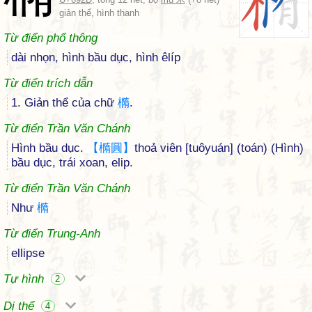
giản thể, hình thanh
Từ điển phổ thông
dài nhọn, hình bầu dục, hình êlíp
Từ điển trích dẫn
1. Giản thể của chữ
橢
.
Từ điển Trần Văn Chánh
Hình bầu dục.
【
橢
圓
】
thoả viên [tuôyuán] (toán) (Hình)
bầu dục, trái xoan, elip.
Từ điển Trần Văn Chánh
Như
橢
Từ điển Trung-Anh
ellipse
Tự hình
2
Dị thể
4