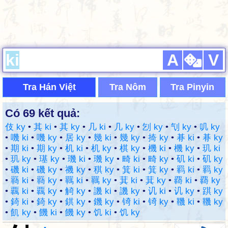
A
V
Tra Hán Việt
Tra Nôm
Tra Pinyin
Có 69 kết quả:
伎 ky
•
其 ki
•
其 ky
•
几 ki
•
几 ky
•
刉 ky
•
刏 ky
•
叽 ky
•
嘰 ki
•
嘰 ky
•
居 ky
•
幾 ki
•
幾 ky
•
掎 ky
•
朞 ki
•
朞 ky
•
期 ki
•
期 ky
•
机 ki
•
机 ky
•
棋 ky
•
機 ki
•
機 ky
•
玑 ki
•
玑 ky
•
璂 ky
•
璣 ki
•
璣 ky
•
畸 ki
•
畸 ky
•
矶 ki
•
矶 ky
•
磯 ki
•
磯 ky
•
禨 ky
•
稘 ky
•
箕 ki
•
箕 ky
•
羁 ki
•
羁 ky
•
羇 ki
•
羇 ky
•
羈 ki
•
羈 ky
•
萁 ki
•
萁 ky
•
覉 ki
•
覉 ky
•
覊 ki
•
覊 ky
•
觭 ky
•
譏 ki
•
譏 ky
•
讥 ki
•
讥 ky
•
踑 ky
•
錡 ki
•
錡 ky
•
錤 ky
•
鐖 ky
•
锜 ki
•
锜 ky
•
鞿 ki
•
鞿 ky
•
飢 ky
•
饑 ki
•
饑 ky
•
饥 ki
•
饥 ky