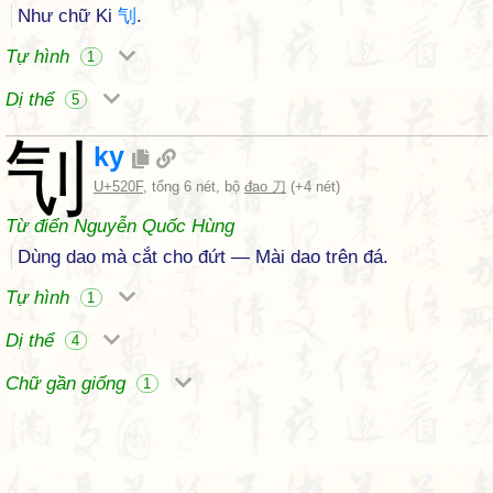
Như chữ Ki
刏
.
Tự hình
1
Dị thể
5
刏
ky
U+520F
, tổng 6 nét, bộ
đao 刀
(+4 nét)
Từ điển Nguyễn Quốc Hùng
Dùng dao mà cắt cho đứt — Mài dao trên đá.
Tự hình
1
Dị thể
4
Chữ gần giống
1