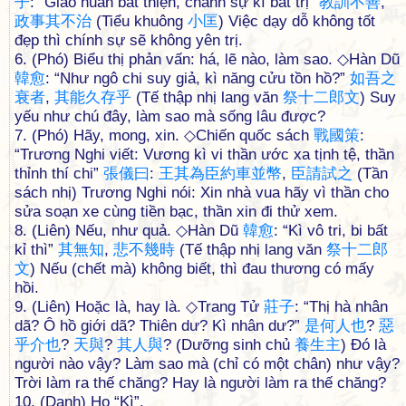
子
: “Giáo huấn bất thiện, chánh sự kì bất trị”
教
訓
不
善
,
政
事
其
不
治
(Tiểu khuông
小
匡
) Việc dạy dỗ không tốt
đẹp thì chính sự sẽ không yên trị.
6. (Phó) Biểu thị phản vấn: há, lẽ nào, làm sao. ◇Hàn Dũ
韓
愈
: “Như ngô chi suy giả, kì năng cửu tồn hồ?”
如
吾
之
衰
者
,
其
能
久
存
乎
(Tế thập nhị lang văn
祭
十
二
郎
文
) Suy
yếu như chú đây, làm sao mà sống lâu được?
7. (Phó) Hãy, mong, xin. ◇Chiến quốc sách
戰
國
策
:
“Trương Nghi viết: Vương kì vi thần ước xa tịnh tệ, thần
thỉnh thí chi”
張
儀
曰
:
王
其
為
臣
約
車
並
幣
,
臣
請
試
之
(Tần
sách nhị) Trương Nghi nói: Xin nhà vua hãy vì thần cho
sửa soạn xe cùng tiền bạc, thần xin đi thử xem.
8. (Liên) Nếu, như quả. ◇Hàn Dũ
韓
愈
: “Kì vô tri, bi bất
kỉ thì”
其
無
知
,
悲
不
幾
時
(Tế thập nhị lang văn
祭
十
二
郎
文
) Nếu (chết mà) không biết, thì đau thương có mấy
hồi.
9. (Liên) Hoặc là, hay là. ◇Trang Tử
莊
子
: “Thị hà nhân
dã? Ô hồ giới dã? Thiên dư? Kì nhân dư?”
是
何
人
也
?
惡
乎
介
也
?
天
與
?
其
人
與
? (Dưỡng sinh chủ
養
生
主
) Đó là
người nào vậy? Làm sao mà (chỉ có một chân) như vậy?
Trời làm ra thế chăng? Hay là người làm ra thế chăng?
10. (Danh) Họ “Kì”.