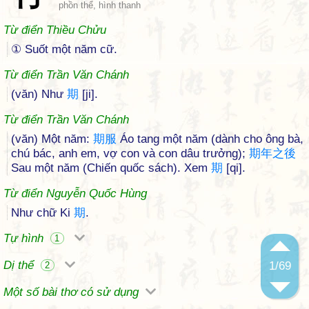
phồn thể, hình thanh
Từ điển Thiều Chửu
① Suốt một năm cữ.
Từ điển Trần Văn Chánh
(văn) Như
期
[ji].
Từ điển Trần Văn Chánh
(văn) Một năm:
期
服
Áo tang một năm (dành cho ông bà,
chú bác, anh em, vợ con và con dâu trưởng);
期
年
之
後
Sau một năm (Chiến quốc sách). Xem
期
[qi].
Từ điển Nguyễn Quốc Hùng
Như chữ Ki
期
.
Tự hình
1
Dị thể
1
/69
2
Một số bài thơ có sử dụng