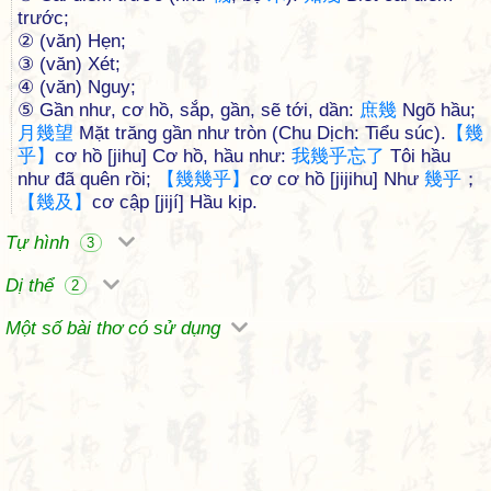
trước;
② (văn) Hẹn;
③ (văn) Xét;
④ (văn) Nguy;
⑤ Gần như, cơ hồ, sắp, gần, sẽ tới, dần:
庶
幾
Ngõ hầu;
月
幾
望
Mặt trăng gần như tròn (Chu Dịch: Tiểu súc).
【
幾
乎
】
cơ hồ [jihu] Cơ hồ, hầu như:
我
幾
乎
忘
了
Tôi hầu
như đã quên rồi;
【
幾
幾
乎
】
cơ cơ hồ [jijihu] Như
幾
乎
；
【
幾
及
】
cơ cập [jijí] Hầu kịp.
Tự hình
3
Dị thể
2
Một số bài thơ có sử dụng