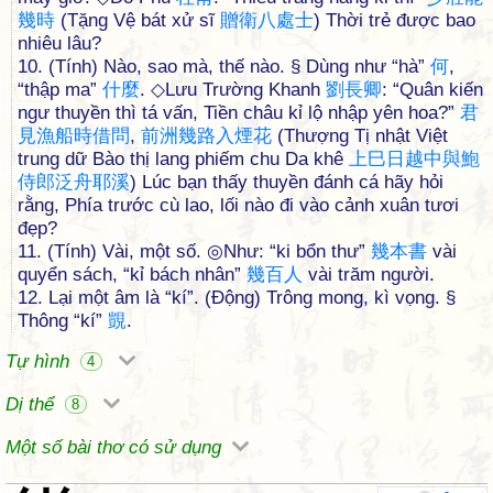
幾
時
(Tặng Vệ bát xử sĩ
贈
衛
八
處
士
) Thời trẻ được bao
nhiêu lâu?
10. (Tính) Nào, sao mà, thế nào. § Dùng như “hà”
何
,
“thập ma”
什
麼
. ◇Lưu Trường Khanh
劉
長
卿
: “Quân kiến
ngư thuyền thì tá vấn, Tiền châu kỉ lộ nhập yên hoa?”
君
見
漁
船
時
借
問
,
前
洲
幾
路
入
煙
花
(Thượng Tị nhật Việt
trung dữ Bào thị lang phiếm chu Da khê
上
巳
日
越
中
與
鮑
侍
郎
泛
舟
耶
溪
) Lúc bạn thấy thuyền đánh cá hãy hỏi
rằng, Phía trước cù lao, lối nào đi vào cảnh xuân tươi
đẹp?
11. (Tính) Vài, một số. ◎Như: “ki bổn thư”
幾
本
書
vài
quyển sách, “kỉ bách nhân”
幾
百
人
vài trăm người.
12. Lại một âm là “kí”. (Động) Trông mong, kì vọng. §
Thông “kí”
覬
.
Tự hình
4
Dị thể
8
Một số bài thơ có sử dụng