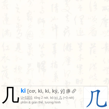
几
ki
[
cơ
,
kì
,
kỉ
,
kỷ
,
ỷ
]
U+51E0
, tổng 2 nét, bộ
kỷ 几
(+0 nét)
phồn & giản thể, tượng hình