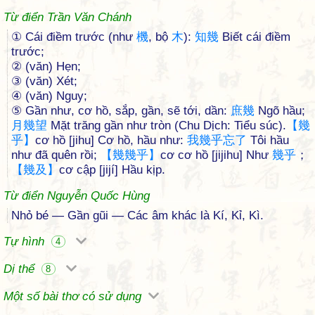
Từ điển Trần Văn Chánh
① Cái điềm trước (như
機
, bộ
木
):
知
幾
Biết cái điềm
trước;
② (văn) Hẹn;
③ (văn) Xét;
④ (văn) Nguy;
⑤ Gần như, cơ hồ, sắp, gần, sẽ tới, dần:
庶
幾
Ngõ hầu;
月
幾
望
Mặt trăng gần như tròn (Chu Dịch: Tiểu súc).
【
幾
乎
】
cơ hồ [jihu] Cơ hồ, hầu như:
我
幾
乎
忘
了
Tôi hầu
như đã quên rồi;
【
幾
幾
乎
】
cơ cơ hồ [jijihu] Như
幾
乎
；
【
幾
及
】
cơ cập [jijí] Hầu kịp.
Từ điển Nguyễn Quốc Hùng
Nhỏ bé — Gần gũi — Các âm khác là Kí, Kỉ, Kì.
Tự hình
4
Dị thể
8
Một số bài thơ có sử dụng