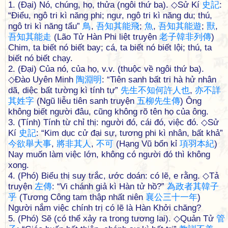
1. (Đại) Nó, chúng, họ, thửa (ngôi thứ ba). ◇Sử Kí
史
記
:
“Điểu, ngô tri kì năng phi; ngư, ngô tri kì năng du; thú,
ngô tri kì năng tẩu”
鳥
,
吾
知
其
能
飛
;
魚
,
吾
知
其
能
遊
;
獸
,
吾
知
其
能
走
(Lão Tử Hàn Phi liệt truyện
老
子
韓
非
列
傳
)
Chim, ta biết nó biết bay; cá, ta biết nó biết lội; thú, ta
biết nó biết chạy.
2. (Đại) Của nó, của họ, v.v. (thuộc về ngôi thứ ba).
◇Đào Uyên Minh
陶
淵
明
: “Tiên sanh bất tri hà hử nhân
dã, diệc bất tường kì tính tự”
先
生
不
知
何
許
人
也
,
亦
不
詳
其
姓
字
(Ngũ liễu tiên sanh truyện
五
柳
先
生
傳
) Ông
không biết người đâu, cũng không rõ tên họ của ông.
3. (Tính) Tính từ chỉ thị: người đó, cái đó, việc đó. ◇Sử
Kí
史
記
: “Kim dục cử đại sự, tương phi kì nhân, bất khả”
今
欲
舉
大
事
,
將
非
其
人
,
不
可
(Hạng Vũ bổn kỉ
項
羽
本
紀
)
Nay muốn làm việc lớn, không có người đó thì không
xong.
4. (Phó) Biểu thị suy trắc, ước doán: có lẽ, e rằng. ◇Tả
truyện
左
傳
: “Vi chánh giả kì Hàn tử hồ?”
為
政
者
其
韓
子
乎
(Tương Công tam thập nhất niên
襄
公
三
十
一
年
)
Người nắm việc chính trị có lẽ là Hàn Khởi chăng?
5. (Phó) Sẽ (có thể xảy ra trong tương lai). ◇Quản Tử
管