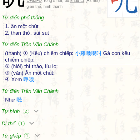
U+53FD
, tổng 5 nét, bộ
khẩu 口
(+2 nét)
giản thể, hình thanh
Từ điển phổ thông
1. ăn một chút
2. than thở, sùi sụt
Từ điển Trần Văn Chánh
(thanh) ① (Kêu) chiêm chiếp:
小
雞
嘰
嘰
叫
Gà con kêu
chiêm chiếp;
② (Nói) thì thào, líu lo;
③ (văn) Ăn một chút;
④ Xem
嗶
嘰
.
Từ điển Trần Văn Chánh
Như
嘰
Tự hình
2
Dị thể
1
Từ ghép
1