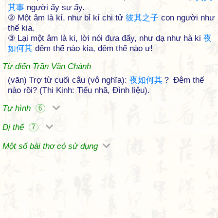
其
事
người ấy sự ấy.
② Một âm là kí, như bỉ kí chi tử
彼
其
之
子
con người như
thế kia.
③ Lại một âm là ki, lời nói đưa đẩy, như dạ như hà ki
夜
如
何
其
đêm thế nào kia, đêm thế nào ư!
Từ điển Trần Văn Chánh
(văn) Trợ từ cuối câu (vô nghĩa):
夜
如
何
其
？ Đêm thế
nào rồi? (Thi Kinh: Tiểu nhã, Đình liệu).
Tự hình
6
Dị thể
7
Một số bài thơ có sử dụng