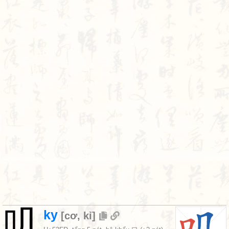
叽
ky
[
cơ
,
kỉ
]