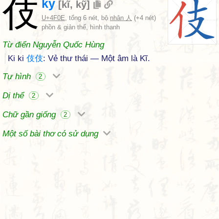
伎
ky
[
kĩ
,
kỹ
]
U+4F0E
, tổng 6 nét, bộ
nhân 人
(+4 nét)
phồn & giản thể, hình thanh
Từ điển Nguyễn Quốc Hùng
Ki ki
伎
伎
: Vẻ thư thái — Một âm là Kĩ.
Tự hình
2
Dị thể
2
Chữ gần giống
2
Một số bài thơ có sử dụng