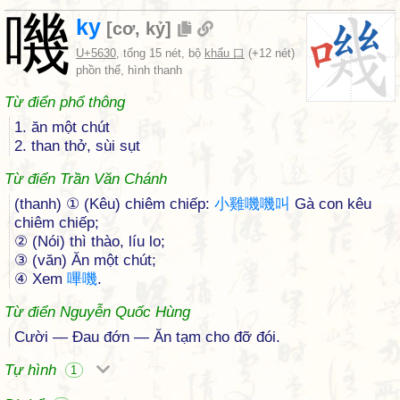
嘰
ky
[
cơ
,
kỷ
]
U+5630
, tổng 15 nét, bộ
khẩu 口
(+12 nét)
phồn thể, hình thanh
Từ điển phổ thông
1. ăn một chút
2. than thở, sùi sụt
Từ điển Trần Văn Chánh
(thanh) ① (Kêu) chiêm chiếp:
小
雞
嘰
嘰
叫
Gà con kêu
chiêm chiếp;
② (Nói) thì thào, líu lo;
③ (văn) Ăn một chút;
④ Xem
嗶
嘰
.
Từ điển Nguyễn Quốc Hùng
Cười — Đau đớn — Ăn tạm cho đỡ đói.
Tự hình
1