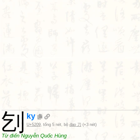
刉
ky
U+5209
, tổng 5 nét, bộ
đao 刀
(+3 nét)
Từ điển Nguyễn Quốc Hùng