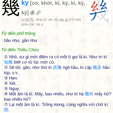
幾
ky
[
cơ
,
khởi
,
kí
,
ký
,
kỉ
,
kỳ
,
kỷ
]
U+5E7E
, tổng 12 nét, bộ
yêu 幺
(+9 nét)
phồn thể, hội ý
Từ điển phổ thông
hầu như, gần như
Từ điển Thiều Chửu
① Nhỏ, sự gì mới điềm ra có một tí gọi là ki. Như tri ki
知
幾
biết cơ từ lúc mới có.
② Sẽ tới, gần, như thứ ki
庶
幾
ngõ hầu, ki cập
幾
及
hầu
kịp, v.v.
③ Hẹn.
④ Xét.
⑤ Nguy.
⑥ Một âm là kỉ. Mấy, bao nhiêu, như kỉ hà
幾
何
mấy hử?
bao nhiêu hử?
⑦ Lại một âm là kí. Trông mong, cùng nghĩa với chữ kí
覬
.