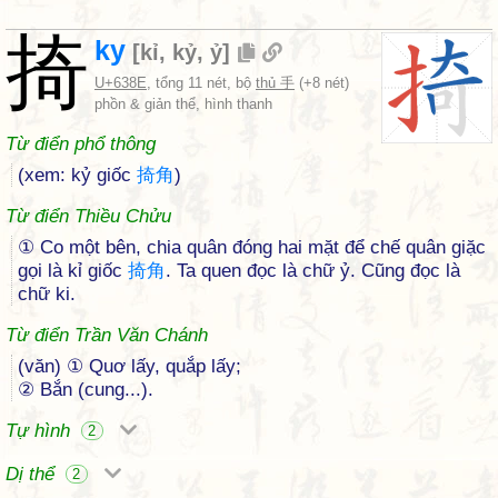
掎
ky
[
kỉ
,
kỷ
,
ỷ
]
U+638E
, tổng 11 nét, bộ
thủ 手
(+8 nét)
phồn & giản thể, hình thanh
Từ điển phổ thông
(xem: kỷ giốc
掎
角
)
Từ điển Thiều Chửu
① Co một bên, chia quân đóng hai mặt để chế quân giặc
gọi là kỉ giốc
掎
角
. Ta quen đọc là chữ ỷ. Cũng đọc là
chữ ki.
Từ điển Trần Văn Chánh
(văn) ① Quơ lấy, quắp lấy;
② Bắn (cung...).
Tự hình
2
Dị thể
2