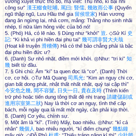
vương xuyết thực thổ bộ, mạ viết: Thụ nho, ki bại nhi
công sự”
漢
王
輟
食
吐
哺
,
罵
曰
:
豎
儒
,
幾
敗
而
公
事
(Quyển
ngũ thập ngũ, Lưu Hầu thế gia
留
侯
世
家
) Hán vương
đang ăn ngừng lại, nhả cơm, mắng: Thằng nho sinh nhãi
nhép, tí nữa làm hỏng việc của bố nó!
5. (Phó) Há, có lẽ nào. § Dùng như “khởi”
豈
. ◇Sử Kí
史
記
: “Ki khả vị phi hiền đại phu tai”
幾
可
謂
非
賢
大
夫
哉
(Hoạt kê truyện
滑
稽
傳
) Há có thể bảo chẳng phải là bậc
đại phu hiền đức ư?
6. (Danh) Sự nhỏ nhặt, điềm mới khởi. ◎Như: “tri ki”
知
幾
biết từ đầu.
7. § Ghi chú: Âm “ki” ta quen đọc là “cơ”. (Danh) Thời
cơ, cơ hội. ◇Tư Mã Quang
司
馬
光
: “Kim an nguy chi cơ,
gian bất dong phát, nhật thất nhất nhật, quý tại cập thì”
今
安
危
之
幾
,
間
不
容
髮
,
日
失
一
日
,
貴
在
及
時
(Thỉnh kiến
trữ phó hoặc tiến dụng tông thất đệ nhị trạng
請
建
儲
副
或
進
用
宗
室
第
二
狀
) Nay là thời cơ an nguy, tình thế cấp
bách, mỗi ngày qua là mất một ngày, cần phải kịp thời.
8. (Danh) Cơ yếu, chính sự.
9. Một âm là “kỉ”. (Tính) Mấy, bao nhiêu. ◎Như: “kỉ cá
nhân”
幾
個
人
bao nhiêu người, “kỉ điểm chung”
幾
點
鐘
mấy giờ. ◇Đỗ Phủ
杜
甫
: “Thiếu tráng năng kỉ thì”
少
壯
能