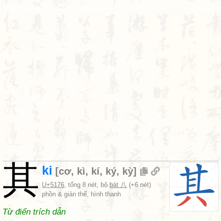
其
ki
[
cơ
,
kì
,
kí
,
ký
,
kỳ
]
U+5176
, tổng 8 nét, bộ
bát 八
(+6 nét)
phồn & giản thể, hình thanh
Từ điển trích dẫn