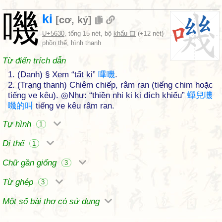
嘰
ki
[
cơ
,
kỷ
]
U+5630
, tổng 15 nét, bộ
khẩu 口
(+12 nét)
phồn thể, hình thanh
Từ điển trích dẫn
1. (Danh) § Xem “tất ki”
嗶
嘰
.
2. (Trạng thanh) Chiêm chiếp, râm ran (tiếng chim hoặc
tiếng ve kêu). ◎Như: “thiền nhi ki ki đích khiếu”
蟬
兒
嘰
嘰
的
叫
tiếng ve kêu râm ran.
Tự hình
1
Dị thể
1
Chữ gần giống
3
Từ ghép
3
Một số bài thơ có sử dụng