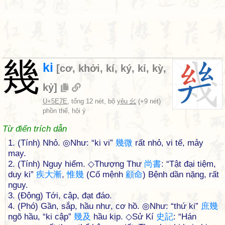
幾
ki
[
cơ
,
khởi
,
kí
,
ký
,
kỉ
,
kỳ
,
kỷ
]
U+5E7E
, tổng 12 nét, bộ
yêu 幺
(+9 nét)
phồn thể, hội ý
Từ điển trích dẫn
1. (Tính) Nhỏ. ◎Như: “ki vi”
幾
微
rất nhỏ, vi tế, mảy
may.
2. (Tính) Nguy hiểm. ◇Thượng Thư
尚
書
: “Tật đại tiệm,
duy ki”
疾
大
漸
,
惟
幾
(Cố mệnh
顧
命
) Bệnh dần nặng, rất
nguy.
3. (Động) Tới, cập, đạt đáo.
4. (Phó) Gần, sắp, hầu như, cơ hồ. ◎Như: “thứ ki”
庶
幾
ngõ hầu, “ki cập”
幾
及
hầu kịp. ◇Sử Kí
史
記
: “Hán