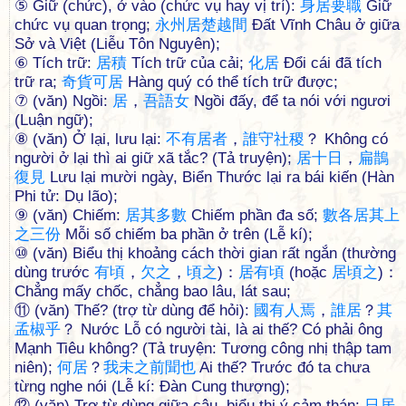
⑤ Giữ (chức), ở vào (chức vụ hay vị trí):
身
居
要
職
Giữ
chức vụ quan trọng;
永
州
居
楚
越
間
Đất Vĩnh Châu ở giữa
Sở và Việt (Liễu Tôn Nguyên);
⑥ Tích trữ:
居
積
Tích trữ của cải;
化
居
Đổi cái đã tích
trữ ra;
奇
貨
可
居
Hàng quý có thể tích trữ được;
⑦ (văn) Ngồi:
居
，
吾
語
女
Ngồi đấy, để ta nói với ngươi
(Luận ngữ);
⑧ (văn) Ở lại, lưu lại:
不
有
居
者
，
誰
守
社
稷
？ Không có
người ở lại thì ai giữ xã tắc? (Tả truyện);
居
十
日
，
扁
鵲
復
見
Lưu lại mười ngày, Biển Thước lại ra bái kiến (Hàn
Phi tử: Dụ lão);
⑨ (văn) Chiếm:
居
其
多
數
Chiếm phần đa số;
數
各
居
其
上
之
三
份
Mỗi số chiếm ba phần ở trên (Lễ kí);
⑩ (văn) Biểu thị khoảng cách thời gian rất ngắn (thường
dùng trước
有
頃
，
欠
之
，
頃
之
)：
居
有
頃
(hoặc
居
頃
之
)：
Chẳng mấy chốc, chẳng bao lâu, lát sau;
⑪ (văn) Thế? (trợ từ dùng để hỏi):
國
有
人
焉
，
誰
居
？
其
孟
椒
乎
？ Nước Lỗ có người tài, là ai thế? Có phải ông
Mạnh Tiêu không? (Tả truyện: Tương công nhị thập tam
niên);
何
居
？
我
未
之
前
聞
也
Ai thế? Trước đó ta chưa
từng nghe nói (Lễ kí: Đàn Cung thượng);
⑫ (văn) Trợ từ dùng giữa câu, biểu thị ý cảm thán:
日
居