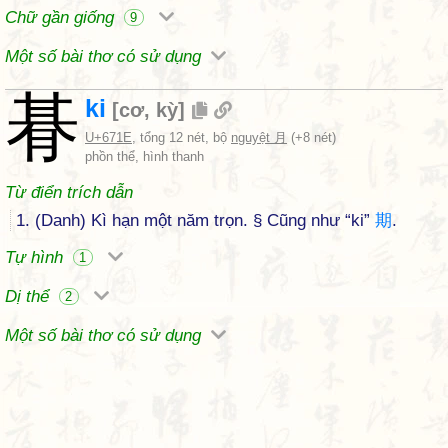
Chữ gần giống
9
Một số bài thơ có sử dụng
朞
ki
[
cơ
,
kỳ
]
U+671E
, tổng 12 nét, bộ
nguyệt 月
(+8 nét)
phồn thể, hình thanh
Từ điển trích dẫn
1. (Danh) Kì hạn một năm trọn. § Cũng như “ki”
期
.
Tự hình
1
Dị thể
2
Một số bài thơ có sử dụng