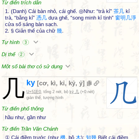
Từ điển trích dẫn
1. (Danh) Cái bàn nhỏ, cái ghế. ◎Như: “trà kỉ”
茶
几
kỉ
trà, “bằng kỉ”
憑
几
dựa ghế, “song minh kỉ tịnh”
窗
明
几
淨
cửa sổ sáng bàn sạch.
2. § Giản thể của chữ
幾
.
Tự hình
3
Dị thể
2
Một số bài thơ có sử dụng
几
ky
[
cơ
,
kì
,
kỉ
,
kỷ
,
ỷ
]
U+51E0
, tổng 2 nét, bộ
kỷ 几
(+0 nét)
giản thể, tượng hình
Từ điển phổ thông
hầu như, gần như
Từ điển Trần Văn Chánh
① Cái điềm trước (như
機
, bộ
木
):
知
幾
Biết cái điềm