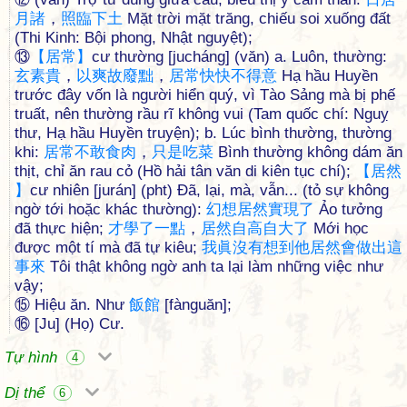
月
諸
，
照
臨
下
土
Mặt trời mặt trăng, chiếu soi xuống đất
(Thi Kinh: Bội phong, Nhật nguyệt);
⑬
【
居
常
】
cư thường [jucháng] (văn) a. Luôn, thường:
玄
素
貴
，
以
爽
故
廢
黜
，
居
常
快
快
不
得
意
Hạ hầu Huyền
trước đây vốn là người hiển quý, vì Tào Sảng mà bị phế
truất, nên thường rầu rĩ không vui (Tam quốc chí: Nguỵ
thư, Hạ hầu Huyền truyện); b. Lúc bình thường, thường
khi:
居
常
不
敢
食
肉
，
只
是
吃
菜
Bình thường không dám ăn
thịt, chỉ ăn rau cỏ (Hồ hải tân văn di kiên tục chí);
【
居
然
】
cư nhiên [jurán] (pht) Đã, lại, mà, vẫn... (tỏ sự không
ngờ tới hoặc khác thường):
幻
想
居
然
實
現
了
Ảo tưởng
đã thực hiện;
才
學
了
一
點
，
居
然
自
高
自
大
了
Mới học
được một tí mà đã tự kiêu;
我
眞
沒
有
想
到
他
居
然
會
做
出
這
事
來
Tôi thật không ngờ anh ta lại làm những việc như
vậy;
⑮ Hiệu ăn. Như
飯
館
[fànguăn];
⑯ [Ju] (Họ) Cư.
Tự hình
4
Dị thể
6