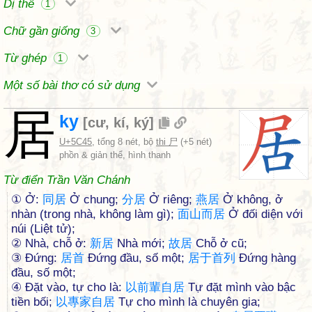
Dị thể
1
Chữ gần giống
3
Từ ghép
1
Một số bài thơ có sử dụng
居
ky
[
cư
,
kí
,
ký
]
U+5C45
, tổng 8 nét, bộ
thi 尸
(+5 nét)
phồn & giản thể, hình thanh
Từ điển Trần Văn Chánh
① Ở:
同
居
Ở chung;
分
居
Ở riêng;
燕
居
Ở không, ở
nhàn (trong nhà, không làm gì);
面
山
而
居
Ở đối diện với
núi (Liệt tử);
② Nhà, chỗ ở:
新
居
Nhà mới;
故
居
Chỗ ở cũ;
③ Đứng:
居
首
Đứng đầu, số một;
居
于
首
列
Đứng hàng
đầu, số một;
④ Đặt vào, tự cho là:
以
前
輩
自
居
Tự đặt mình vào bậc
tiền bối;
以
專
家
自
居
Tự cho mình là chuyên gia;