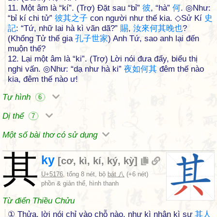
11. Một âm là “kí”. (Trợ) Đặt sau “bỉ”
彼
, “hà”
何
. ◎Như:
“bỉ kí chi tử”
彼
其
之
子
con người như thế kia. ◇Sử Kí
史
記
: “Tứ, nhữ lai hà kì vãn dã?”
賜
,
汝
來
何
其
晚
也
?
(Khổng Tử thế gia
孔
子
世
家
) Anh Tứ, sao anh lại đến
muộn thế?
12. Lại một âm là “ki”. (Trợ) Lời nói đưa đẩy, biểu thị
nghi vấn. ◎Như: “dạ như hà ki”
夜
如
何
其
đêm thế nào
kia, đêm thế nào ư!
Tự hình
6
Dị thể
7
Một số bài thơ có sử dụng
其
ky
[
cơ
,
kì
,
kí
,
ký
,
kỳ
]
U+5176
, tổng 8 nét, bộ
bát 八
(+6 nét)
phồn & giản thể, hình thanh
Từ điển Thiều Chửu
① Thửa, lời nói chỉ vào chỗ nào, như kì nhân kì sự
其
人