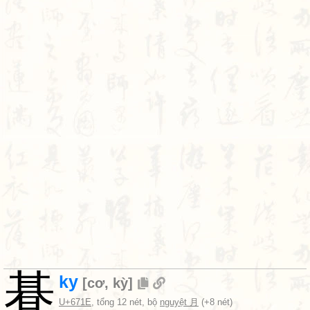
朞
ky
[
cơ
,
kỳ
]
U+671E
, tổng 12 nét, bộ
nguyệt 月
(+8 nét)