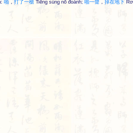
h:
啪
，
打
了
一
槍
Tiếng súng nổ đoành;
啪
一
聲
，
掉
在
地
下
Rơ