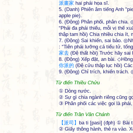
派
畫
家
hai phái họa sĩ.
5. (Danh) Phiên âm tiếng Anh "pi
apple pie).
6. (Động) Phân phối, phân chia.
“Phái đa phái thiểu, mỗi vị thế xu
thập tam hồi) Chia nhiều chia ít,
7. (Động) Sai khiến, sai bảo. ◎N
: “Tiên phái lưỡng cá tiểu tử, tố
家
去
(Đệ thất hồi) Trước hãy sai
8. (Động) Xếp đặt, an bài. ◇Hồ
你
派
的
(Đệ cửu thập lục hồi) Các
9. (Động) Chỉ trích, khiển trách.
Từ điển Thiều Chửu
① Dòng nước.
② Sự gì chia ngành riêng cũng gọ
③ Phân phối các việc gọi là phái
Từ điển Trần Văn Chánh
【
派
司
】
ba ti [pasi] (đph) ① Bài 
② Giấy thông hành, thẻ ra vào.