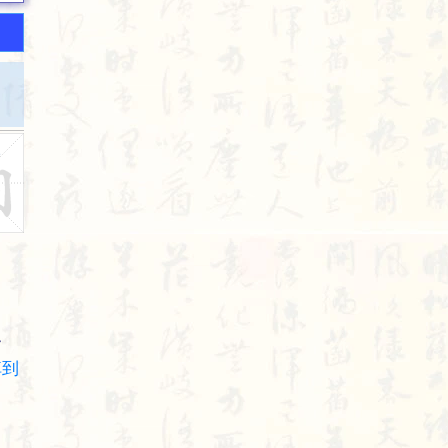
ỉ
掉
到