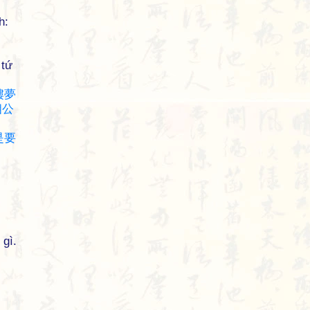
h:
 tứ
樓
夢
相
公
是
要
 gì.