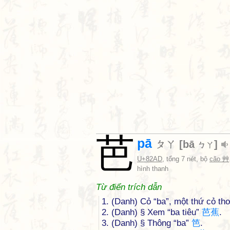
芭
pā
ㄆㄚ
[
bā
]
ㄅㄚ
U+82AD
, tổng 7 nét, bộ
cǎo 艸
hình thanh
Từ điển trích dẫn
1. (Danh) Cỏ “ba”, một thứ cỏ th
2. (Danh) § Xem “ba tiêu”
芭
蕉
.
3. (Danh) § Thông “ba”
笆
.