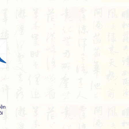
iện
ồi