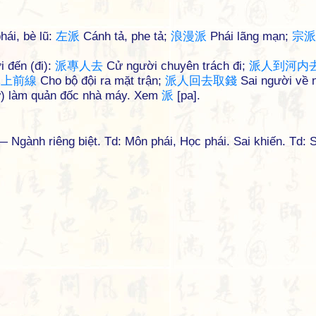
hái, bè lũ:
左
派
Cánh tả, phe tả;
浪
漫
派
Phái lãng mạn;
宗
派
i đến (đi):
派
專
人
去
Cử người chuyên trách đi;
派
人
到
河
内
隊
上
前
線
Cho bộ đội ra mặt trận;
派
人
回
去
取
錢
Sai người về 
) làm quản đốc nhà máy. Xem
派
[pa].
Ngành riêng biệt. Td: Môn phái, Học phái. Sai khiến. Td: S