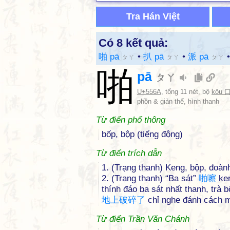
Tra Hán Việt
Có 8 kết quả:
啪 pā
•
扒 pā
•
派 pā
ㄆㄚ
ㄆㄚ
ㄆㄚ
啪
pā
ㄆㄚ
U+556A
, tổng 11 nét, bộ
kǒu 
phồn & giản thể, hình thanh
Từ điển phổ thông
bốp, bộp (tiếng động)
Từ điển trích dẫn
1. (Trạng thanh) Keng, bộp, đoàn
2. (Trạng thanh) “Ba sát”
啪
嚓
ken
thính đáo ba sát nhất thanh, trà b
地
上
破
碎
了
chỉ nghe đánh cách mộ
Từ điển Trần Văn Chánh