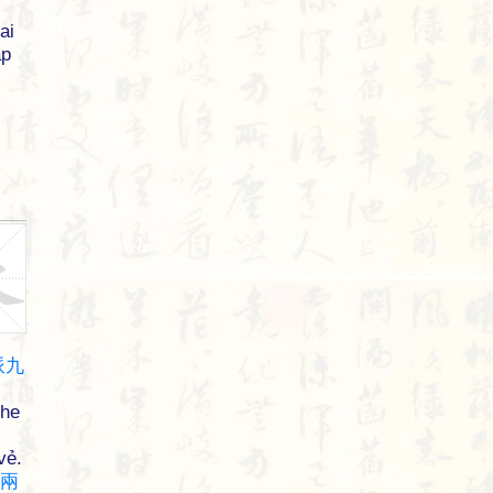
ai
ập
派
九
he
vẻ.
兩