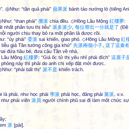
e". ◎Như: “tần quả phái”
蘋
果
派
bánh táo nướng lò (tiếng An
 ◎Như: “than phái”
攤
派
chia đều. ◇Hồng Lâu Mộng
紅
樓
夢
:
ất nhất phân tựu thị liễu”
派
多
派
少
,
每
位
替
出
一
分
就
是
了
(Đệ
 mỗi người chịu thay bỏ ra một phần là được rồi.
hư: “ủy phái”
委
派
sai khiến, giao phó. ◇Hồng Lâu Mộng
紅
ng liễu giá Tần tướng công gia khứ”
先
派
兩
個
小
子
,
送
了
這
秦
 hai đứa hầu bé, đưa cậu Tần về nhà.
ng Lâu Mộng
紅
樓
夢
: “Giá ốc tử thị yếu nhĩ phái đích”
這
屋
子
 phòng này thì phải do anh chị xếp đặt mới được.
 ◎Như: “phái bất thị”
派
不
是
khiển trách.
i là phái, như học phái
學
派
phái học, đảng phái
黨
派
, v.v.
, như phái viên
派
員
người chính phủ sai đi làm một chức sự
tây;
 Xem
派
[pài].