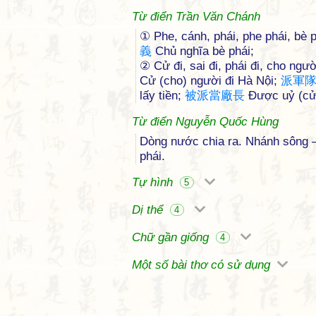
Từ điển Trần Văn Chánh
① Phe, cánh, phái, phe phái, bè p
義
Chủ nghĩa bè phái;
② Cử đi, sai đi, phái đi, cho ngườ
Cử (cho) người đi Hà Nội;
派
軍
lấy tiền;
被
派
當
廠
長
Được uỷ (cử
Từ điển Nguyễn Quốc Hùng
Dòng nước chia ra. Nhánh sông — 
phái.
Tự hình
5
Dị thể
4
Chữ gần giống
4
Một số bài thơ có sử dụng