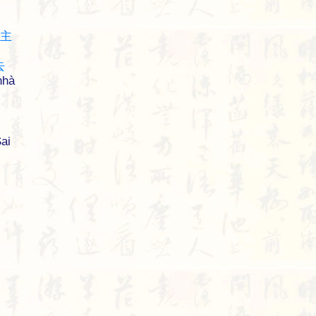
主
去
nhà
ai