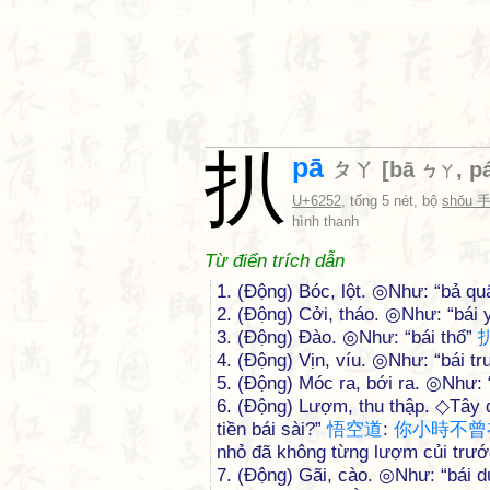
扒
pā
ㄆㄚ
[
bā
,
p
ㄅㄚ
U+6252
, tổng 5 nét, bộ
shǒu 
hình thanh
Từ điển trích dẫn
1. (Động) Bóc, lột. ◎Như: “bả quấ
2. (Động) Cởi, tháo. ◎Như: “bái
3. (Động) Đào. ◎Như: “bái thổ”
4. (Động) Vịn, víu. ◎Như: “bái t
5. (Động) Móc ra, bới ra. ◎Như: 
6. (Động) Lượm, thu thập. ◇Tây 
tiền bái sài?”
悟
空
道
:
你
小
時
不
曾
nhỏ đã không từng lượm củi trướ
7. (Động) Gãi, cào. ◎Như: “bái 