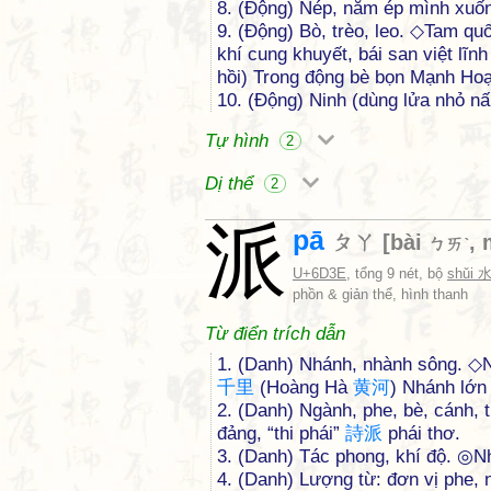
8. (Động) Nép, nằm ép mình xuố
9. (Động) Bò, trèo, leo. ◇Tam qu
khí cung khuyết, bái san việt lĩnh
hồi) Trong động bè bọn Mạnh Hoạc
10. (Động) Ninh (dùng lửa nhỏ n
Tự hình
2
Dị thể
2
派
pā
ㄆㄚ
[
bài
,
ㄅㄞˋ
U+6D3E
, tổng 9 nét, bộ
shǔi 
phồn & giản thể, hình thanh
Từ điển trích dẫn
1. (Danh) Nhánh, nhành sông. 
千
里
(Hoàng Hà
黄
河
) Nhánh lớn
2. (Danh) Ngành, phe, bè, cánh, 
đảng, “thi phái”
詩
派
phái thơ.
3. (Danh) Tác phong, khí độ. ◎N
4. (Danh) Lượng từ: đơn vị phe,