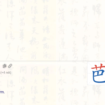
(+4 nét)
ơm.