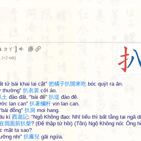
á
]
ㄆㄚˊ
手
(+2 nét)
t tử bái khai lai cật”
把
橘
子
扒
開
來
吃
bóc quýt ra ăn.
 y thường”
扒
衣
裳
cởi áo.
扒
土
đào đất, “bái đê”
扒
堤
đào đê.
rước lan can”
扒
著
欄
杆
vịn lan can.
“bái đỗng”
扒
洞
moi hang.
du kí
西
遊
記
: “Ngộ Không đạo: Nhĩ tiểu thì bất tằng tại ngã d
在
我
面
前
扒
柴
? (Đệ thập tứ hồi) (Tôn) Ngộ Không nói: Ông h
c mặt ta sao?
dưỡng nhi”
扒
癢
兒
gãi ngứa.