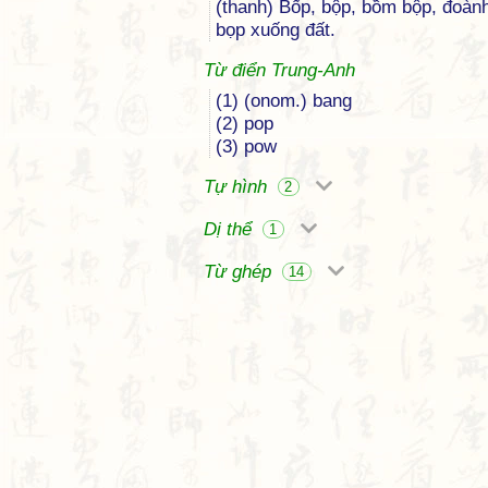
(thanh) Bốp, bộp, bồm bộp, đoàn
bọp xuống đất.
Từ điển Trung-Anh
(1) (onom.) bang
(2) pop
(3) pow
Tự hình
2
Dị thể
1
Từ ghép
14