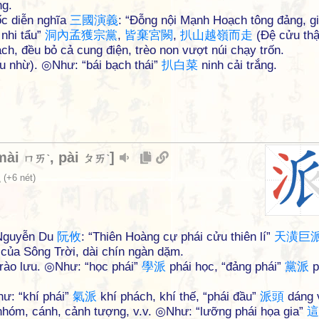
ng.
ốc diễn nghĩa
三
國
演
義
: “Đỗng nội Mạnh Hoạch tông đảng, gi
 nhi tẩu”
洞
內
孟
獲
宗
黨
,
皆
棄
宮
闕
,
扒
山
越
嶺
而
走
(Đệ cửu th
h, đều bỏ cả cung điện, trèo non vượt núi chạy trốn.
ấu nhừ). ◎Như: “bái bạch thái”
扒
白
菜
ninh cải trắng.
mài
,
pài
]
ㄇㄞˋ
ㄆㄞˋ
水
(+6 nét)
◇Nguyễn Du
阮
攸
: “Thiên Hoàng cự phái cửu thiên lí”
天
潢
巨
 của Sông Trời, dài chín ngàn dặm.
trào lưu. ◎Như: “học phái”
學
派
phái học, “đảng phái”
黨
派
p
hư: “khí phái”
氣
派
khí phách, khí thế, “phái đầu”
派
頭
dáng 
 nhóm, cánh, cảnh tượng, v.v. ◎Như: “lưỡng phái họa gia”
這