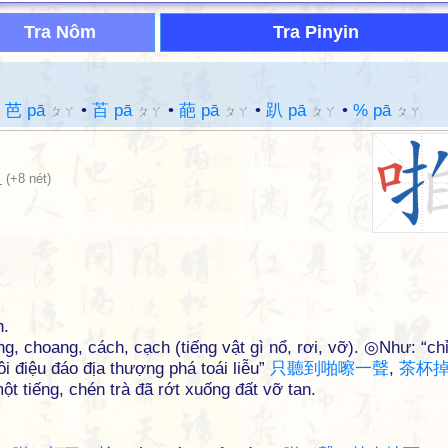
Tra Nôm
Tra Pinyin
•
芭 pā
•
苩 pā
•
葩 pā
•
趴 pā
•
% pā
ㄆㄚ
ㄆㄚ
ㄆㄚ
ㄆㄚ
ㄆㄚ
口
(+8 nét)
h.
g, choang, cách, cạch (tiếng vật gì nổ, rơi, vỡ). ◎Như: “ch
ôi điệu đáo địa thượng phá toái liễu”
只
聽
到
啪
嚓
一
聲
,
茶
杯
t tiếng, chén trà đã rớt xuống đất vỡ tan.