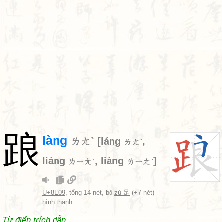
踉
làng
ㄌㄤˋ
[
láng
,
ㄌㄤˊ
liáng
,
liàng
]
ㄌㄧㄤˊ
ㄌㄧㄤˋ
U+8E09
, tổng 14 nét, bộ
zú 足
(+7 nét)
hình thanh
Từ điển trích dẫn