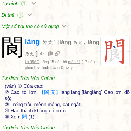
Tự hình
1
Dị thể
1
Một số bài thơ có sử dụng
閬
làng
ㄌㄤˋ
[
láng
,
lǎng
ㄌㄤˊ
]
ㄌㄤˇ
U+95AC
, tổng 15 nét, bộ
mén 門
(+7 nét)
phồn thể, hình thanh & hội ý
Từ điển Trần Văn Chánh
(văn) ① Cửa cao;
② Cao, to, lớn.
【
閬
閬
】
lang lang [lángláng] Cao lớn, đồ
sộ;
③ Trống trải, mênh mông, bát ngát;
④ Hào thành không có nước;
⑤ Xem
閌
(1).
Từ điển Trần Văn Chánh