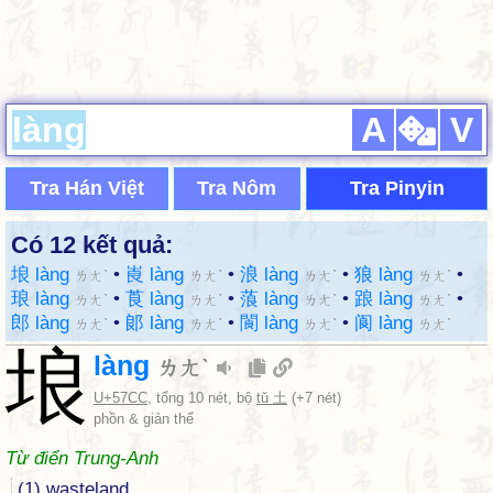
A
V
Tra Hán Việt
Tra Nôm
Tra Pinyin
Có 12 kết quả:
埌 làng
•
崀 làng
•
浪 làng
•
狼 làng
•
ㄌㄤˋ
ㄌㄤˋ
ㄌㄤˋ
ㄌㄤˋ
琅 làng
•
莨 làng
•
蒗 làng
•
踉 làng
•
ㄌㄤˋ
ㄌㄤˋ
ㄌㄤˋ
ㄌㄤˋ
郎 làng
•
郞 làng
•
閬 làng
•
阆 làng
ㄌㄤˋ
ㄌㄤˋ
ㄌㄤˋ
ㄌㄤˋ
埌
làng
ㄌㄤˋ
U+57CC
, tổng 10 nét, bộ
tǔ 土
(+7 nét)
phồn & giản thể
Từ điển Trung-Anh
(1) wasteland