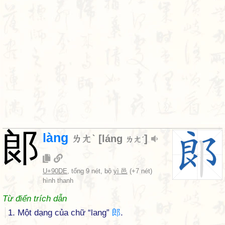
郞
làng
ㄌㄤˋ
[
láng
]
ㄌㄤˊ
U+90DE
, tổng 9 nét, bộ
yì 邑
(+7 nét)
hình thanh
Từ điển trích dẫn
1. Một dạng của chữ “lang”
郎
.