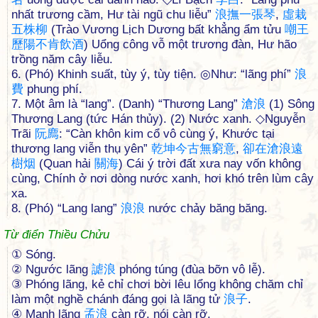
nhất trương cầm, Hư tài ngũ chu liễu”
浪
撫
一
張
琴
,
虛
栽
五
株
柳
(Trào Vương Lịch Dương bất khẳng ẩm tửu
嘲
王
歷
陽
不
肯
飲
酒
) Uổng công vỗ một trương đàn, Hư hão
trồng năm cây liễu.
6. (Phó) Khinh suất, tùy ý, tùy tiện. ◎Như: “lãng phí”
浪
費
phung phí.
7. Một âm là “lang”. (Danh) “Thương Lang”
滄
浪
(1) Sông
Thương Lang (tức Hán thủy). (2) Nước xanh. ◇Nguyễn
Trãi
阮
廌
: “Càn khôn kim cổ vô cùng ý, Khước tại
thương lang viễn thụ yên”
乾
坤
今
古
無
窮
意
,
卻
在
滄
浪
遠
樹
烟
(Quan hải
關
海
) Cái ý trời đất xưa nay vốn không
cùng, Chính ở nơi dòng nước xanh, hơi khó trên lùm cây
xa.
8. (Phó) “Lang lang”
浪
浪
nước chảy băng băng.
Từ điển Thiều Chửu
① Sóng.
② Ngước lãng
謔
浪
phóng túng (đùa bỡn vô lễ).
③ Phóng lãng, kẻ chỉ chơi bời lêu lổng không chăm chỉ
làm một nghề chánh đáng gọi là lãng tử
浪
子
.
④ Mạnh lãng
孟
浪
càn rỡ, nói càn rỡ.