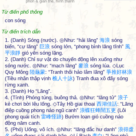
phồn & giản thể, hình thanh
Từ điển phổ thông
con sóng
Từ điển trích dẫn
1. (Danh) Sóng (nước). ◎Như: “hải lãng”
海
浪
sóng
biển, “cự lãng”
巨
浪
sóng lớn, “phong bình lãng tĩnh”
風
平
浪
靜
gió yên sóng lặng.
2. (Danh) Chỉ sự vật do chuyển động lên xuống như
sóng nước. ◎Như: “mạch lãng”
麥
浪
sóng lúa. ◇Lục
Quy Mông
陸
龜
蒙
: “Tranh thôi hảo lâm lãng”
爭
推
好
林
浪
(Tiều nhân thập vịnh
樵
人
十
詠
) Tranh đua xô đẩy sóng
rừng xanh.
3. (Danh) Họ “Lãng”.
4. (Tính) Phóng túng, buông thả. ◎Như: “lãng tử”
浪
子
kẻ chơi bời lêu lổng. ◇Tây Hồ giai thoại
西
湖
佳
話
: “Lãng
điệp cuồng phong náo ngũ canh”
浪
蝶
狂
蜂
鬧
五
更
(Lôi
phong quái tích
雷
峰
怪
跡
) Bướm loạn gió cuồng náo
động năm canh.
5. (Phó) Uổng, vô ích. ◎Như: “lãng đắc hư danh”
浪
得
虛
名
uổng được cái danh hão. ◇Lí Bạch
李
白
: “Lãng phủ