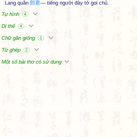
Lang quân
郎
君
— tiếng người đày tớ gọi chủ.
Tự hình
4
Dị thể
4
Chữ gần giống
1
Từ ghép
2
Một số bài thơ có sử dụng