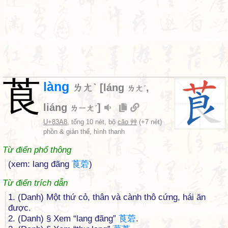
莨
làng
ㄌㄤˋ
[
láng
,
ㄌㄤˊ
liáng
]
ㄌㄧㄤˊ
U+83A8
, tổng 10 nét, bộ
cǎo 艸
(+7 nét)
phồn & giản thể, hình thanh
Từ điển phổ thông
(xem: lang đãng
莨
菪
)
Từ điển trích dẫn
1. (Danh) Một thứ cỏ, thân và cành thô cứng, hái ăn
được.
2. (Danh) § Xem “lang đãng”
莨
菪
.