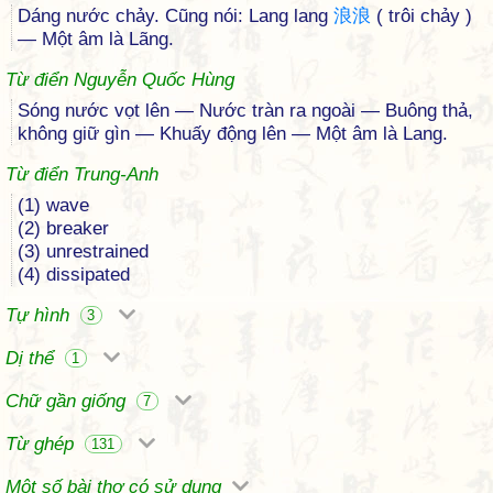
Dáng nước chảy. Cũng nói: Lang lang
浪
浪
( trôi chảy )
— Một âm là Lãng.
Từ điển Nguyễn Quốc Hùng
Sóng nước vọt lên — Nước tràn ra ngoài — Buông thả,
không giữ gìn — Khuấy động lên — Một âm là Lang.
Từ điển Trung-Anh
(1) wave
(2) breaker
(3) unrestrained
(4) dissipated
Tự hình
3
Dị thể
1
Chữ gần giống
7
Từ ghép
131
Một số bài thơ có sử dụng