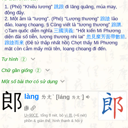
1. (Phó) “Khiêu lương”
跳
踉
đi lăng quăng, múa may,
động đậy.
2. Một âm là “lượng”. (Phó) “Lượng thương”
踉
蹌
lảo
đảo, loạng choạng. § Cũng viết là “lượng thương”
踉
蹡
.
◇Tam quốc diễn nghĩa
三
國
演
義
: “Hốt kiến Mi Phương
diện đái sổ tiễn, lượng thương nhi lai”
忽
見
糜
芳
面
帶
數
箭
,
踉
蹌
而
來
(Đệ tứ thập nhất hồi) Chợt thấy Mi Phương
mặt còn cắm mấy mũi tên, loạng choạng đi đến.
Tự hình
2
Chữ gần giống
2
Một số bài thơ có sử dụng
郎
làng
ㄌㄤˋ
[
láng
]
ㄌㄤˊ
U+90CE
, tổng 8 nét, bộ
yì 邑
(+6 nét)
phồn & giản thể, hình thanh & hội ý