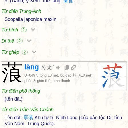
3. (Danh) § Xem “thự lang”
薯
莨
.
Từ điển Trung-Anh
Scopalia japonica maxin
Tự hình
2
Dị thể
2
Từ ghép
2
蒗
làng
ㄌㄤˋ
U+8497
, tổng 13 nét, bộ
cǎo 艸
(+10 nét)
phồn & giản thể, hình thanh
Từ điển phổ thông
(tên đất)
Từ điển Trần Văn Chánh
Tên đất:
寧
蒗
Khu tự trị Ninh Lạng (của dân tộc Di, tỉnh
Vân Nam, Trung Quốc).