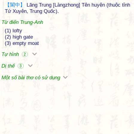
【
閬
中
】
Lãng Trung [Làngzhong] Tên huyện (thuộc tỉnh
Tứ Xuyên, Trung Quốc).
Từ điển Trung-Anh
(1) lofty
(2) high gate
(3) empty moat
Tự hình
2
Dị thể
3
Một số bài thơ có sử dụng