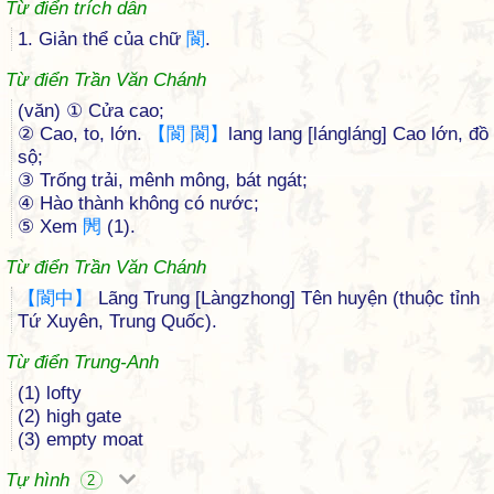
Từ điển trích dẫn
1. Giản thể của chữ
閬
.
Từ điển Trần Văn Chánh
(văn) ① Cửa cao;
② Cao, to, lớn.
【
閬
閬
】
lang lang [lángláng] Cao lớn, đồ
sộ;
③ Trống trải, mênh mông, bát ngát;
④ Hào thành không có nước;
⑤ Xem
閌
(1).
Từ điển Trần Văn Chánh
【
閬
中
】
Lãng Trung [Làngzhong] Tên huyện (thuộc tỉnh
Tứ Xuyên, Trung Quốc).
Từ điển Trung-Anh
(1) lofty
(2) high gate
(3) empty moat
Tự hình
2