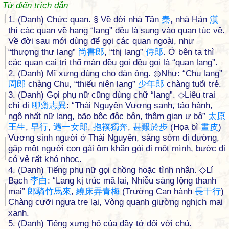
Từ điển trích dẫn
1. (Danh) Chức quan. § Về đời nhà Tần
秦
, nhà Hán
漢
thì các quan về hạng “lang” đều là sung vào quan túc vệ.
Về đời sau mới dùng để gọi các quan ngoài, như
“thượng thư lang”
尚
書
郎
, “thị lang”
侍
郎
. Ở bên ta thì
các quan cai trị thổ mán đều gọi đều gọi là “quan lang”.
2. (Danh) Mĩ xưng dùng cho đàn ông. ◎Như: “Chu lang”
周
郎
chàng Chu, “thiếu niên lang”
少
年
郎
chàng tuổi trẻ.
3. (Danh) Gọi phụ nữ cũng dùng chữ “lang”. ◇Liêu trai
chí dị
聊
齋
志
異
: “Thái Nguyên Vương sanh, tảo hành,
ngộ nhất nữ lang, bão bộc độc bôn, thậm gian ư bộ”
太
原
王
生
,
早
行
,
遇
一
女
郎
,
抱
襆
獨
奔
,
甚
艱
於
步
(Họa bì
畫
皮
)
Vương sinh người ở Thái Nguyên, sáng sớm đi đường,
gặp một người con gái ôm khăn gói đi một mình, bước đi
có vẻ rất khó nhọc.
4. (Danh) Tiếng phụ nữ gọi chồng hoặc tình nhân. ◇Lí
Bạch
李
白
: “Lang kị trúc mã lai, Nhiễu sàng lộng thanh
mai”
郎
騎
竹
馬
來
,
繞
床
弄
青
梅
(Trường Can hành
長
干
行
)
Chàng cưỡi ngựa tre lại, Vòng quanh giường nghịch mai
xanh.
5. (Danh) Tiếng xưng hô của đầy tớ đối với chủ.