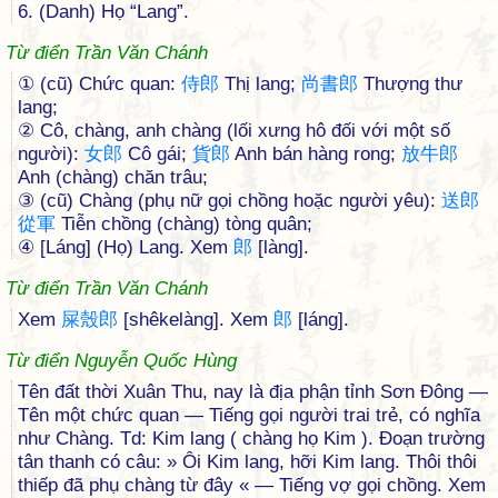
6. (Danh) Họ “Lang”.
Từ điển Trần Văn Chánh
① (cũ) Chức quan:
侍
郎
Thị lang;
尚
書
郎
Thượng thư
lang;
② Cô, chàng, anh chàng (lối xưng hô đối với một số
người):
女
郎
Cô gái;
貨
郎
Anh bán hàng rong;
放
牛
郎
Anh (chàng) chăn trâu;
③ (cũ) Chàng (phụ nữ gọi chồng hoặc người yêu):
送
郎
從
軍
Tiễn chồng (chàng) tòng quân;
④ [Láng] (Họ) Lang. Xem
郎
[làng].
Từ điển Trần Văn Chánh
Xem
屎
殼
郎
[shêkelàng]. Xem
郎
[láng].
Từ điển Nguyễn Quốc Hùng
Tên đất thời Xuân Thu, nay là địa phận tỉnh Sơn Đông —
Tên một chức quan — Tiếng gọi người trai trẻ, có nghĩa
như Chàng. Td: Kim lang ( chàng họ Kim ). Đoạn trường
tân thanh có câu: » Ôi Kim lang, hỡi Kim lang. Thôi thôi
thiếp đã phụ chàng từ đây « — Tiếng vợ gọi chồng. Xem