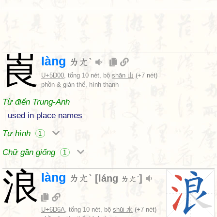
崀
làng
ㄌㄤˋ
U+5D00
, tổng 10 nét, bộ
shān 山
(+7 nét)
phồn & giản thể, hình thanh
Từ điển Trung-Anh
used in place names
Tự hình
1
Chữ gần giống
1
浪
làng
ㄌㄤˋ
[
láng
]
ㄌㄤˊ
U+6D6A
, tổng 10 nét, bộ
shǔi 水
(+7 nét)