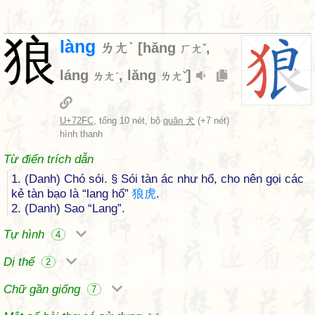
狼
làng
ㄌㄤˋ
[
hǎng
,
ㄏㄤˇ
láng
,
lǎng
]
ㄌㄤˊ
ㄌㄤˇ
U+72FC
, tổng 10 nét, bộ
quǎn 犬
(+7 nét)
hình thanh
Từ điển trích dẫn
1. (Danh) Chó sói. § Sói tàn ác như hổ, cho nên gọi các
kẻ tàn bạo là “lang hổ”
狼
虎
.
2. (Danh) Sao “Lang”.
Tự hình
4
Dị thể
2
Chữ gần giống
7