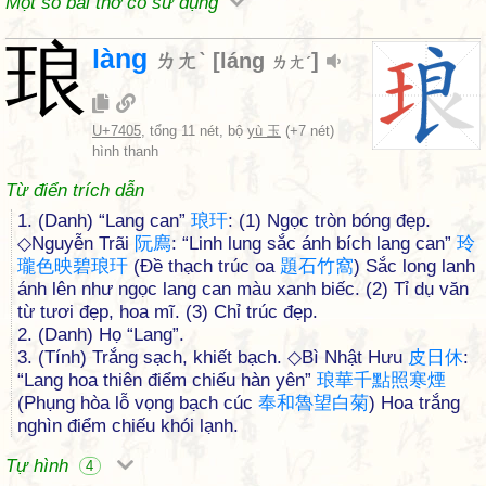
Một số bài thơ có sử dụng
琅
làng
ㄌㄤˋ
[
láng
]
ㄌㄤˊ
U+7405
, tổng 11 nét, bộ
yù 玉
(+7 nét)
hình thanh
Từ điển trích dẫn
1. (Danh) “Lang can”
琅
玕
: (1) Ngọc tròn bóng đẹp.
◇Nguyễn Trãi
阮
廌
: “Linh lung sắc ánh bích lang can”
玲
瓏
色
映
碧
琅
玕
(Đề thạch trúc oa
題
石
竹
窩
) Sắc long lanh
ánh lên như ngọc lang can màu xanh biếc. (2) Tỉ dụ văn
từ tươi đẹp, hoa mĩ. (3) Chỉ trúc đẹp.
2. (Danh) Họ “Lang”.
3. (Tính) Trắng sạch, khiết bạch. ◇Bì Nhật Hưu
皮
日
休
:
“Lang hoa thiên điểm chiếu hàn yên”
琅
華
千
點
照
寒
煙
(Phụng hòa lỗ vọng bạch cúc
奉
和
魯
望
白
菊
) Hoa trắng
nghìn điểm chiếu khói lạnh.
Tự hình
4