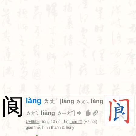
阆
làng
ㄌㄤˋ
[
láng
,
lǎng
ㄌㄤˊ
,
liǎng
]
ㄌㄤˇ
ㄌㄧㄤˇ
U+9606
, tổng 10 nét, bộ
mén 門
(+7 nét)
giản thể, hình thanh & hội ý