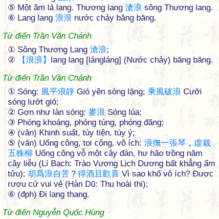
⑤ Một âm là lang. Thương lang
滄
浪
sông Thương lang.
⑥ Lang lang
浪
浪
nước chảy băng băng.
Từ điển Trần Văn Chánh
① Sông Thương Lang
滄
浪
;
②
【
浪
浪
】
lang lang [lángláng] (Nước chảy) băng băng.
Từ điển Trần Văn Chánh
① Sóng:
風
平
浪
靜
Gió yên sóng lặng;
乘
風
破
浪
Cưỡi
sóng lướt gió;
② Gợn như làn sóng:
麥
浪
Sóng lúa;
③ Phóng khoáng, phóng túng, phóng đãng;
④ (văn) Khinh suất, tùy tiện, tùy ý;
⑤ (văn) Uổng công, toi công, vô ích:
浪
撫
一
張
琴
，
虛
栽
五
株
柳
Uổng công vỗ một cây đàn, hư hão trồng năm
cây liễu (Lí Bạch: Trào Vương Lịch Dương bất khẳng ẩm
tửu);
胡
爲
浪
自
苦
？
得
酒
且
歡
喜
Vì sao khổ vô ích? Được
rượu cứ vui vẻ (Hàn Dũ: Thu hoài thi);
⑥ (đph) Đi lang thang.
Từ điển Nguyễn Quốc Hùng