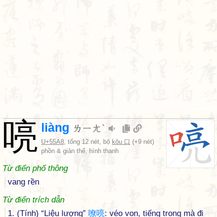
喨
liàng
ㄌㄧㄤˋ
U+55A8
, tổng 12 nét, bộ
kǒu 口
(+9 nét)
phồn & giản thể, hình thanh
Từ điển phổ thông
vang rền
Từ điển trích dẫn
1. (Tính) “Liệu lượng”
嘹
喨
: véo von, tiếng trong mà đi