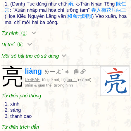
1. (Danh) Tục dùng như chữ
兩
. ◇Trần Nhân Tông
陳
仁
宗
: “Xuân nhập mai hoa chỉ lưỡng tam”
春
入
梅
花
只
两
三
(Họa Kiều Nguyên Lãng vận
和
喬
元
朗
韻
) Vào xuân, hoa
mai chỉ mới hai ba bông.
Tự hình
2
Dị thể
5
Một số bài thơ có sử dụng
亮
liàng
ㄌㄧㄤˋ
U+4EAE
, tổng 9 nét, bộ
tóu 亠
(+7 nét)
phồn & giản thể, tượng hình
Từ điển phổ thông
1. xinh
2. sáng
3. thanh cao
Từ điển trích dẫn