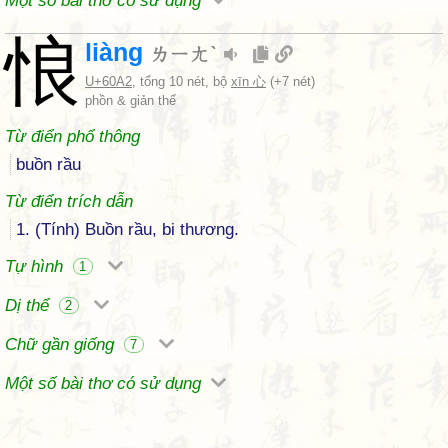
Một số bài thơ có sử dụng
悢
liàng
ㄌㄧㄤˋ
U+60A2
, tổng 10 nét, bộ
xīn 心
(+7 nét)
phồn & giản thể
Từ điển phổ thông
buồn rầu
Từ điển trích dẫn
1. (Tính) Buồn rầu, bi thương.
Tự hình
1
Dị thể
2
Chữ gần giống
7
Một số bài thơ có sử dụng