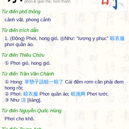
phồn & giản thể, hình thanh
Từ điển phổ thông
cảnh vật, phong cảnh
Từ điển trích dẫn
1. (Động) Phơi, hong gió. ◎Như: “lượng y phục”
晾
衣
服
phơi quần áo.
Từ điển Thiều Chửu
① Phơi gió, hong gió.
Từ điển Trần Văn Chánh
① Hong:
草
墊
子
該
晾
一
晾
了
Cái đệm rơm cần phải đem
hong rồi;
② Phơi:
晾
衣
服
Phơi quần áo;
晾
漁
网
Phơi lưới;
③ Như
涼
[liàng].
Từ điển Nguyễn Quốc Hùng
Phơi cho khô.