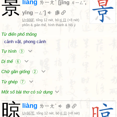
景
liàng
ㄌㄧㄤˋ
[
jǐng
,
ㄐㄧㄥˇ
yǐng
]
ㄧㄥˇ
U+666F
, tổng 12 nét, bộ
rì 日
(+8 nét)
phồn & giản thể, hình thanh & hội ý
Từ điển phổ thông
cảnh vật, phong cảnh
Tự hình
3
Dị thể
6
Chữ gần giống
2
Từ ghép
7
Một số bài thơ có sử dụng
晾
liàng
ㄌㄧㄤˋ
U+667E
, tổng 12 nét, bộ
rì 日
(+8 nét)