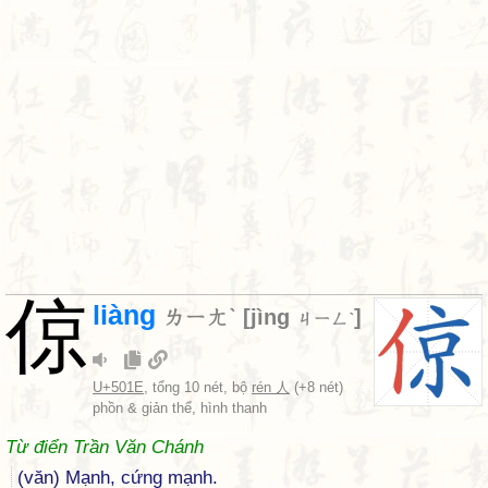
倞
liàng
ㄌㄧㄤˋ
[
jìng
]
ㄐㄧㄥˋ
U+501E
, tổng 10 nét, bộ
rén 人
(+8 nét)
phồn & giản thể, hình thanh
Từ điển Trần Văn Chánh
(văn) Mạnh, cứng mạnh.