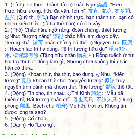
1. (Tính) Tin thực, thành tín. ◇Luận Ngữ
論
語
: “Hữu
trực, hữu lượng, hữu đa văn, ích hĩ”
友
直
,
友
諒
,
友
多
聞
,
益
矣
(Quý thị
季
氏
) Bạn chính trực, bạn thành tín, bạn có
nhiều kiến thức, (là ba thứ bạn) có ích vậy.
2. (Phó) Chắc hẳn, ngỡ rằng, đoán chừng, thiết tưởng.
◎Như: “lượng năng”
諒
能
chắc hẳn làm được đấy,
“lượng khả”
諒
可
đoán chừng có thể. ◇Nguyễn Trãi
阮
廌
: “Hoạch lạc tri hà dụng, Tê trì lượng hữu dư”
濩
落
知
何
用
,
棲
遲
諒
有
餘
(Tặng hữu nhân
贈
友
人
) Rỗng tuếch (như
hai ta) thì biết dùng làm gì, Nhưng chơi không thì chắc
hẳn có thừa.
3. (Động) Khoan thứ, tha thứ, bao dung. ◎Như: “kiến
lượng”
見
諒
khoan thứ cho, “nguyên lượng”
原
諒
truy
nguyên tình cảnh mà khoan thứ, “thể lượng”
體
諒
thể tất.
4. (Động) Tin cho, tin nhau. ◇Thi Kinh
詩
經
: “Mẫu dã
thiên chỉ, Bất lượng nhân chỉ”
母
也
天
只
,
不
諒
人
只
(Dung
phong
鄘
風
, Bách chu
柏
舟
) Mẹ hỡi, trời ơi, Không tin
được lòng ta sao?
5. (Động) Cố chấp.
6. (Danh) Họ “Lượng”.