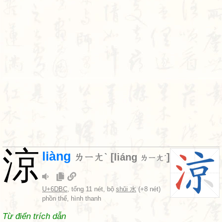
涼
liàng
ㄌㄧㄤˋ
[
liáng
]
ㄌㄧㄤˊ
U+6DBC
, tổng 11 nét, bộ
shǔi 水
(+8 nét)
phồn thể, hình thanh
Từ điển trích dẫn