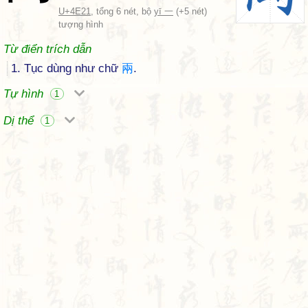
U+4E21
, tổng 6 nét, bộ
yī 一
(+5 nét)
tượng hình
Từ điển trích dẫn
1. Tục dùng như chữ
兩
.
Tự hình
1
Dị thể
1