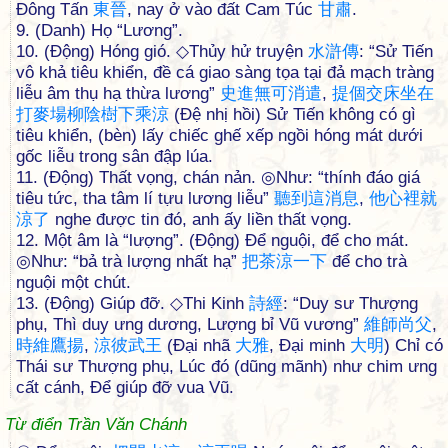
Đông Tấn
東
晉
, nay ở vào đất Cam Túc
甘
肅
.
9. (Danh) Họ “Lương”.
10. (Động) Hóng gió. ◇Thủy hử truyện
水
滸
傳
: “Sử Tiến
vô khả tiêu khiển, đề cá giao sàng tọa tại đả mạch tràng
liễu âm thụ hạ thừa lương”
史
進
無
可
消
遣
,
提
個
交
床
坐
在
打
麥
場
柳
陰
樹
下
乘
涼
(Đệ nhị hồi) Sử Tiến không có gì
tiêu khiển, (bèn) lấy chiếc ghế xếp ngồi hóng mát dưới
gốc liễu trong sân đập lúa.
11. (Động) Thất vọng, chán nản. ◎Như: “thính đáo giá
tiêu tức, tha tâm lí tựu lương liễu”
聽
到
這
消
息
,
他
心
裡
就
涼
了
nghe được tin đó, anh ấy liền thất vọng.
12. Một âm là “lượng”. (Động) Để nguội, để cho mát.
◎Như: “bả trà lượng nhất hạ”
把
茶
涼
一
下
để cho trà
nguội một chút.
13. (Động) Giúp đỡ. ◇Thi Kinh
詩
經
: “Duy sư Thượng
phụ, Thì duy ưng dương, Lượng bỉ Vũ vương”
維
師
尚
父
,
時
維
鷹
揚
,
涼
彼
武
王
(Đại nhã
大
雅
, Đại minh
大
明
) Chỉ có
Thái sư Thượng phụ, Lúc đó (dũng mãnh) như chim ưng
cất cánh, Để giúp đỡ vua Vũ.
Từ điển Trần Văn Chánh