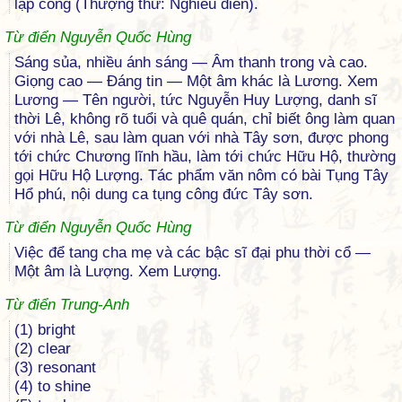
lập công (Thượng thư: Nghiêu điển).
Từ điển Nguyễn Quốc Hùng
Sáng sủa, nhiều ánh sáng — Âm thanh trong và cao.
Giọng cao — Đáng tin — Một âm khác là Lương. Xem
Lương — Tên người, tức Nguyễn Huy Lượng, danh sĩ
thời Lê, không rõ tuổi và quê quán, chỉ biết ông làm quan
với nhà Lê, sau làm quan với nhà Tây sơn, được phong
tới chức Chương lĩnh hầu, làm tới chức Hữu Hộ, thường
gọi Hữu Hộ Lượng. Tác phẩm văn nôm có bài Tụng Tây
Hổ phú, nội dung ca tụng công đức Tây sơn.
Từ điển Nguyễn Quốc Hùng
Việc để tang cha mẹ và các bậc sĩ đại phu thời cổ —
Một âm là Lượng. Xem Lượng.
Từ điển Trung-Anh
(1) bright
(2) clear
(3) resonant
(4) to shine