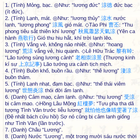
1. (Tính) Mỏng, bạc. ◎Như: “lương đức”
涼
德
đức bạc
(ít đức).
2. (Tính) Lạnh, mát. ◎Như: “lương thủy”
涼
水
nước
lạnh, “lương phong”
涼
風
gió mát. ◇Tào Phi
曹
丕
: “Thu
phong tiêu sắt thiên khí lương”
秋
風
蕭
瑟
天
氣
涼
(Yên ca
hành
燕
歌
行
) Gió thu hiu hắt, khí trời lạnh lẽo.
3. (Tính) Vắng vẻ, không náo nhiệt. ◎Như: “hoang
lương”
荒
涼
vắng vẻ, hiu quạnh. ◇Lê Hữu Trác
黎
有
晫
:
“Lão tướng sùng lương cảnh”
老
相
崇
涼
景
(Thượng kinh
kí sự
上
京
記
事
) Lão tướng ưa cảnh tịch mịch.
4. (Tính) Buồn khổ, buồn rầu. ◎Như: “thê lương”
淒
涼
buồn thảm.
5. (Tính) Lạnh nhạt, đạm bạc. ◎Như: “thế thái viêm
lương”
世
態
炎
涼
thói đời ấm lạnh.
6. (Danh) Cảm mạo, cảm lạnh. ◎Như: “thụ lương”
受
涼
bị cảm mạo. ◇Hồng Lâu Mộng
紅
樓
夢
: “Tựu phạ tha dã
tượng Tình Văn trước liễu lương”
就
怕
他
也
像
晴
雯
著
了
涼
(Đệ nhất bách cửu hồi) Sợ nó cũng bị cảm lạnh giống
như Tình Văn (lần trước).
7. (Danh) Châu “Lương”.
8. (Danh) Nước “Lương”, một trong mười sáu nước thời