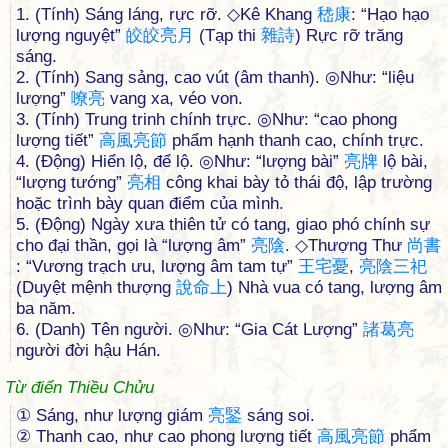
1. (Tính) Sáng láng, rực rỡ. ◇Kê Khang
嵇
康
: “Hạo hạo
lượng nguyệt”
皎
皎
亮
月
(Tạp thi
雜
詩
) Rực rỡ trăng
sáng.
2. (Tính) Sang sảng, cao vút (âm thanh). ◎Như: “liệu
lượng”
嘹
亮
vang xa, véo von.
3. (Tính) Trung trinh chính trực. ◎Như: “cao phong
lượng tiết”
高
風
亮
節
phẩm hạnh thanh cao, chính trực.
4. (Động) Hiển lộ, để lộ. ◎Như: “lượng bài”
亮
牌
lộ bài,
“lượng tướng”
亮
相
công khai bày tỏ thái độ, lập trường
hoặc trình bày quan điểm của mình.
5. (Động) Ngày xưa thiên tử có tang, giao phó chính sự
cho đại thần, gọi là “lượng âm”
亮
陰
. ◇Thượng Thư
尚
書
: “Vương trạch ưu, lượng âm tam tự”
王
宅
憂
,
亮
陰
三
祀
(Duyệt mệnh thượng
說
命
上
) Nhà vua có tang, lượng âm
ba năm.
6. (Danh) Tên người. ◎Như: “Gia Cát Lượng”
諸
葛
亮
người đời hậu Hán.
Từ điển Thiều Chửu
① Sáng, như lượng giám
亮
鋻
sáng soi.
② Thanh cao, như cao phong lượng tiết
高
風
亮
節
phẩm