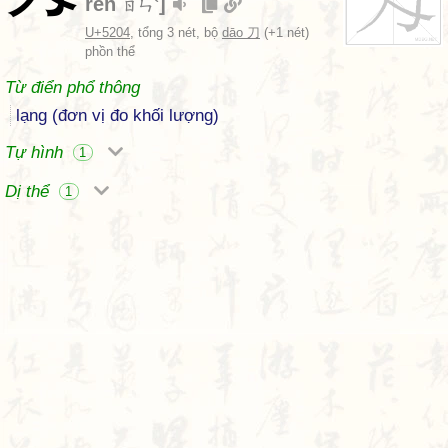
rèn
]
ㄖㄣˋ
U+5204
, tổng 3 nét, bộ
dāo 刀
(+1 nét)
phồn thể
Từ điển phổ thông
lạng (đơn vị đo khối lượng)
Tự hình
1
Dị thể
1