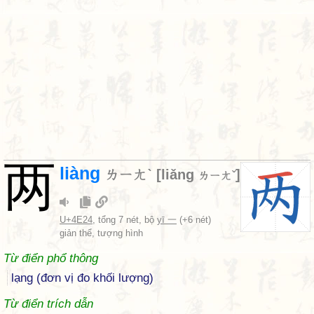
两
liàng
ㄌㄧㄤˋ
[
liǎng
]
ㄌㄧㄤˇ
U+4E24
, tổng 7 nét, bộ
yī 一
(+6 nét)
giản thể, tượng hình
Từ điển phổ thông
lạng (đơn vị đo khối lượng)
Từ điển trích dẫn