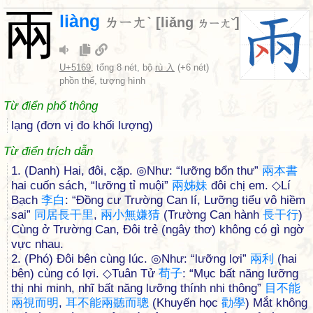
兩
liàng
ㄌㄧㄤˋ
[
liǎng
]
ㄌㄧㄤˇ
U+5169
, tổng 8 nét, bộ
rù 入
(+6 nét)
phồn thể, tượng hình
Từ điển phổ thông
lạng (đơn vị đo khối lượng)
Từ điển trích dẫn
1. (Danh) Hai, đôi, cặp. ◎Như: “lưỡng bổn thư”
兩
本
書
hai cuốn sách, “lưỡng tỉ muội”
兩
姊
妹
đôi chị em. ◇Lí
Bạch
李
白
: “Đồng cư Trường Can lí, Lưỡng tiểu vô hiềm
sai”
同
居
長
干
里
,
兩
小
無
嫌
猜
(Trường Can hành
長
干
行
)
Cùng ở Trường Can, Đôi trẻ (ngây thơ) không có gì ngờ
vực nhau.
2. (Phó) Đôi bên cùng lúc. ◎Như: “lưỡng lợi”
兩
利
(hai
bên) cùng có lợi. ◇Tuân Tử
荀
子
: “Mục bất năng lưỡng
thị nhi minh, nhĩ bất năng lưỡng thính nhi thông”
目
不
能
兩
視
而
明
,
耳
不
能
兩
聽
而
聰
(Khuyến học
勸
學
) Mắt không