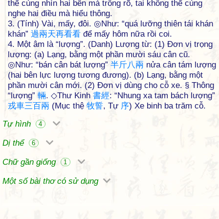
thể cùng nhìn hai bên mà trông rõ, tai không thể cùng
nghe hai điều mà hiểu thông.
3. (Tính) Vài, mấy, đôi. ◎Như: “quá lưỡng thiên tái khán
khán”
過
兩
天
再
看
看
để mấy hôm nữa rồi coi.
4. Một âm là “lượng”. (Danh) Lượng từ: (1) Đơn vị trọng
lượng: (a) Lạng, bằng một phần mười sáu cân cũ.
◎Như: “bán cân bát lượng”
半
斤
八
兩
nửa cân tám lượng
(hai bên lực lượng tương đương). (b) Lạng, bằng một
phần mười cân mới. (2) Đơn vị dùng cho cỗ xe. § Thông
“lượng”
輛
. ◇Thư Kinh
書
經
: “Nhung xa tam bách lượng”
戎
車
三
百
兩
(Mục thệ
牧
誓
, Tự
序
) Xe binh ba trăm cỗ.
Tự hình
4
Dị thể
6
Chữ gần giống
1
Một số bài thơ có sử dụng