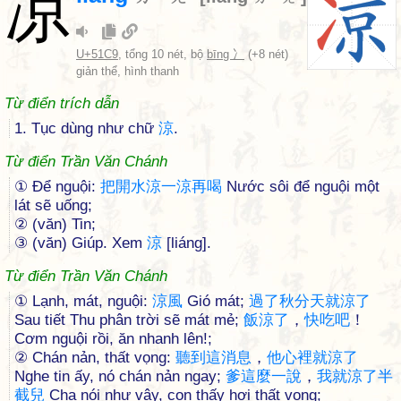
凉
U+51C9
, tổng 10 nét, bộ
bīng 冫
(+8 nét)
giản thể, hình thanh
Từ điển trích dẫn
1. Tục dùng như chữ
涼
.
Từ điển Trần Văn Chánh
① Để nguội:
把
開
水
涼
一
涼
再
喝
Nước sôi để nguội một
lát sẽ uống;
② (văn) Tin;
③ (văn) Giúp. Xem
涼
[liáng].
Từ điển Trần Văn Chánh
① Lạnh, mát, nguội:
涼
風
Gió mát;
過
了
秋
分
天
就
涼
了
Sau tiết Thu phân trời sẽ mát mẻ;
飯
涼
了
，
快
吃
吧
！
Cơm nguội rồi, ăn nhanh lên!;
② Chán nản, thất vọng:
聽
到
這
消
息
，
他
心
裡
就
涼
了
Nghe tin ấy, nó chán nản ngay;
爹
這
麼
一
說
，
我
就
涼
了
半
截
兒
Cha nói như vậy, con thấy hơi thất vọng;