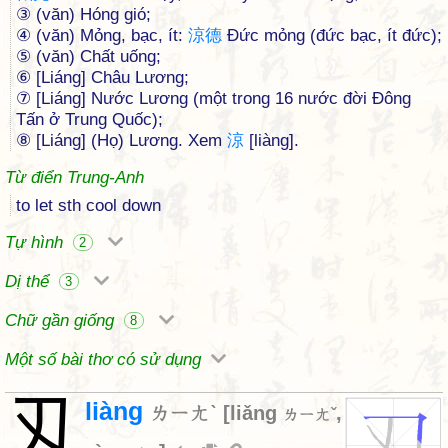
③ (văn) Hóng gió;
④ (văn) Mỏng, bạc, ít:
涼
德
Đức mỏng (đức bạc, ít đức);
⑤ (văn) Chất uống;
⑥ [Liáng] Châu Lương;
⑦ [Liáng] Nước Lương (một trong 16 nước đời Đông
Tấn ở Trung Quốc);
⑧ [Liáng] (Họ) Lương. Xem
涼
[liàng].
Từ điển Trung-Anh
to let sth cool down
Tự hình
2
Dị thể
3
Chữ gần giống
8
Một số bài thơ có sử dụng
刄
liàng
ㄌㄧㄤˋ
[
liǎng
,
ㄌㄧㄤˇ