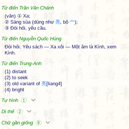
Từ điển Trần Văn Chánh
(văn) ① Xa;
② Sáng sủa (dùng như
亮
, bộ
亠
);
③ Đòi hỏi, yêu cầu.
Từ điển Nguyễn Quốc Hùng
Đòi hỏi. Yêu sách — Xa xôi — Một âm là Kính, xem
Kính.
Từ điển Trung-Anh
(1) distant
(2) to seek
(3) old variant of
亮
[liang4]
(4) bright
Tự hình
1
Dị thể
2
Chữ gần giống
9