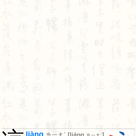
liàng
ㄌㄧㄤˋ
[
liáng
]
ㄌㄧㄤˊ