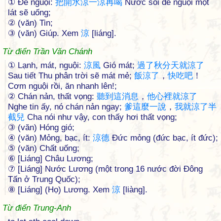
① Để nguội:
把
開
水
涼
一
涼
再
喝
Nước sôi để nguội một
lát sẽ uống;
② (văn) Tin;
③ (văn) Giúp. Xem
涼
[liáng].
Từ điển Trần Văn Chánh
① Lạnh, mát, nguội:
涼
風
Gió mát;
過
了
秋
分
天
就
涼
了
Sau tiết Thu phân trời sẽ mát mẻ;
飯
涼
了
，
快
吃
吧
！
Cơm nguội rồi, ăn nhanh lên!;
② Chán nản, thất vọng:
聽
到
這
消
息
，
他
心
裡
就
涼
了
Nghe tin ấy, nó chán nản ngay;
爹
這
麼
一
說
，
我
就
涼
了
半
截
兒
Cha nói như vậy, con thấy hơi thất vọng;
③ (văn) Hóng gió;
④ (văn) Mỏng, bạc, ít:
涼
德
Đức mỏng (đức bạc, ít đức);
⑤ (văn) Chất uống;
⑥ [Liáng] Châu Lương;
⑦ [Liáng] Nước Lương (một trong 16 nước đời Đông
Tấn ở Trung Quốc);
⑧ [Liáng] (Họ) Lương. Xem
涼
[liàng].
Từ điển Trung-Anh