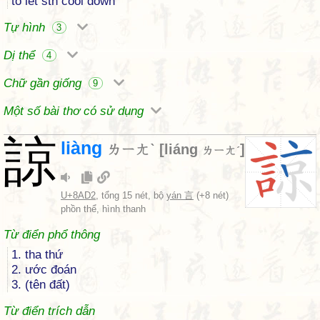
to let sth cool down
Tự hình
3
Dị thể
4
Chữ gần giống
9
Một số bài thơ có sử dụng
諒
liàng
ㄌㄧㄤˋ
[
liáng
]
ㄌㄧㄤˊ
U+8AD2
, tổng 15 nét, bộ
yán 言
(+8 nét)
phồn thể, hình thanh
Từ điển phổ thông
1. tha thứ
2. ước đoán
3. (tên đất)
Từ điển trích dẫn