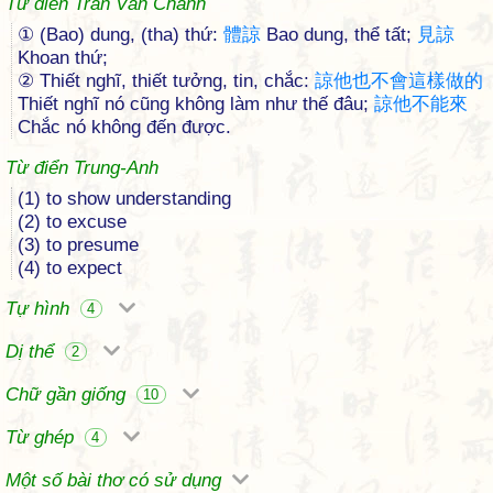
Từ điển Trần Văn Chánh
① (Bao) dung, (tha) thứ:
體
諒
Bao dung, thể tất;
見
諒
Khoan thứ;
② Thiết nghĩ, thiết tưởng, tin, chắc:
諒
他
也
不
會
這
樣
做
的
Thiết nghĩ nó cũng không làm như thế đâu;
諒
他
不
能
來
Chắc nó không đến được.
Từ điển Trung-Anh
(1) to show understanding
(2) to excuse
(3) to presume
(4) to expect
Tự hình
4
Dị thể
2
Chữ gần giống
10
Từ ghép
4
Một số bài thơ có sử dụng