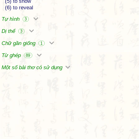
(5) to show
(6) to reveal
Tự hình
3
Dị thể
3
Chữ gần giống
1
Từ ghép
89
Một số bài thơ có sử dụng