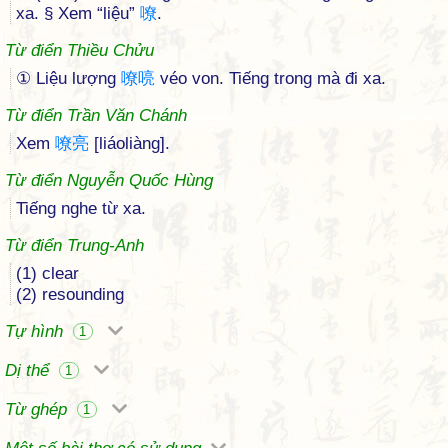
xa. § Xem “liệu”
嘹
.
Từ điển Thiều Chửu
① Liệu lượng
嘹
喨
véo von. Tiếng trong mà đi xa.
Từ điển Trần Văn Chánh
Xem
嘹
亮
[liáoliàng].
Từ điển Nguyễn Quốc Hùng
Tiếng nghe từ xa.
Từ điển Trung-Anh
(1) clear
(2) resounding
Tự hình
1
Dị thể
1
Từ ghép
1