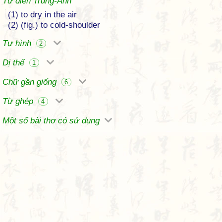
Từ điển Trung-Anh
(1) to dry in the air
(2) (fig.) to cold-shoulder
Tự hình
2
Dị thể
1
Chữ gần giống
6
Từ ghép
4
Một số bài thơ có sử dụng