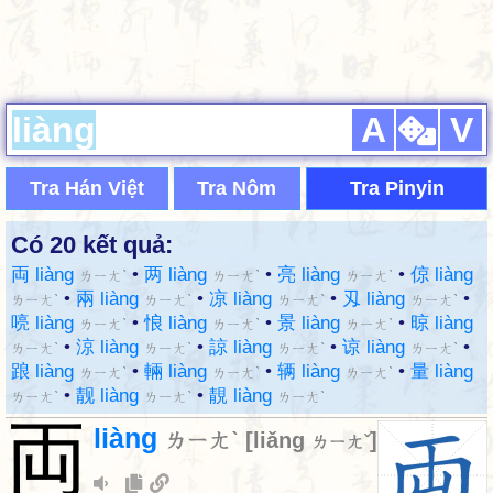
A
V
Tra Hán Việt
Tra Nôm
Tra Pinyin
Có 20 kết quả:
両 liàng
•
两 liàng
•
亮 liàng
•
倞 liàng
ㄌㄧㄤˋ
ㄌㄧㄤˋ
ㄌㄧㄤˋ
•
兩 liàng
•
凉 liàng
•
刄 liàng
•
ㄌㄧㄤˋ
ㄌㄧㄤˋ
ㄌㄧㄤˋ
ㄌㄧㄤˋ
喨 liàng
•
悢 liàng
•
景 liàng
•
晾 liàng
ㄌㄧㄤˋ
ㄌㄧㄤˋ
ㄌㄧㄤˋ
•
涼 liàng
•
諒 liàng
•
谅 liàng
•
ㄌㄧㄤˋ
ㄌㄧㄤˋ
ㄌㄧㄤˋ
ㄌㄧㄤˋ
踉 liàng
•
輛 liàng
•
辆 liàng
•
量 liàng
ㄌㄧㄤˋ
ㄌㄧㄤˋ
ㄌㄧㄤˋ
•
靓 liàng
•
靚 liàng
ㄌㄧㄤˋ
ㄌㄧㄤˋ
ㄌㄧㄤˋ
両
liàng
ㄌㄧㄤˋ
[
liǎng
]
ㄌㄧㄤˇ