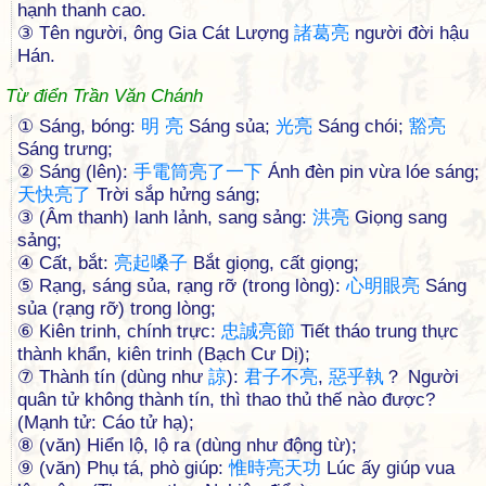
hạnh thanh cao.
③ Tên người, ông Gia Cát Lượng
諸
葛
亮
người đời hậu
Hán.
Từ điển Trần Văn Chánh
① Sáng, bóng:
明
亮
Sáng sủa;
光
亮
Sáng chói;
豁
亮
Sáng trưng;
② Sáng (lên):
手
電
筒
亮
了
一
下
Ánh đèn pin vừa lóe sáng;
天
快
亮
了
Trời sắp hửng sáng;
③ (Âm thanh) lanh lảnh, sang sảng:
洪
亮
Giọng sang
sảng;
④ Cất, bắt:
亮
起
嗓
子
Bắt giọng, cất giọng;
⑤ Rạng, sáng sủa, rạng rỡ (trong lòng):
心
明
眼
亮
Sáng
sủa (rạng rỡ) trong lòng;
⑥ Kiên trinh, chính trực:
忠
誠
亮
節
Tiết tháo trung thực
thành khẩn, kiên trinh (Bạch Cư Dị);
⑦ Thành tín (dùng như
諒
):
君
子
不
亮
,
惡
乎
執
？ Người
quân tử không thành tín, thì thao thủ thế nào được?
(Mạnh tử: Cáo tử hạ);
⑧ (văn) Hiển lộ, lộ ra (dùng như động từ);
⑨ (văn) Phụ tá, phò giúp:
惟
時
亮
天
功
Lúc ấy giúp vua