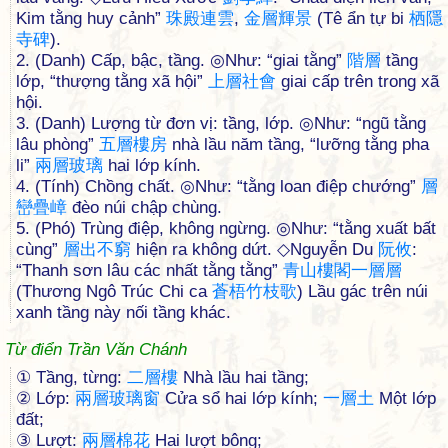
Kim tằng huy cảnh”
珠
殿
連
雲
,
金
層
輝
景
(Tê ẩn tự bi
栖
隱
寺
碑
).
2. (Danh) Cấp, bậc, tầng. ◎Như: “giai tằng”
階
層
tầng
lớp, “thượng tằng xã hội”
上
層
社
會
giai cấp trên trong xã
hội.
3. (Danh) Lượng từ đơn vị: tầng, lớp. ◎Như: “ngũ tằng
lâu phòng”
五
層
樓
房
nhà lầu năm tầng, “lưỡng tằng pha
li”
兩
層
玻
璃
hai lớp kính.
4. (Tính) Chồng chất. ◎Như: “tằng loan điệp chướng”
層
巒
疊
嶂
đèo núi chập chùng.
5. (Phó) Trùng điệp, không ngừng. ◎Như: “tằng xuất bất
cùng”
層
出
不
窮
hiện ra không dứt. ◇Nguyễn Du
阮
攸
:
“Thanh sơn lâu các nhất tằng tằng”
青
山
樓
閣
一
層
層
(Thương Ngô Trúc Chi ca
蒼
梧
竹
枝
歌
) Lầu gác trên núi
xanh tầng này nối tầng khác.
Từ điển Trần Văn Chánh
① Tầng, từng:
二
層
樓
Nhà lầu hai tầng;
② Lớp:
兩
層
玻
璃
窗
Cửa sổ hai lớp kính;
一
層
土
Một lớp
đất;
③ Lượt:
兩
層
棉
花
Hai lượt bông;