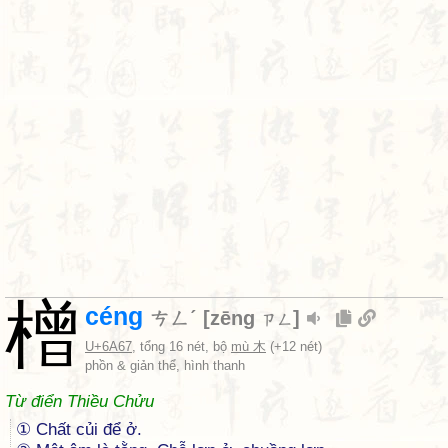
橧
céng
ㄘㄥˊ
[
zēng
]
ㄗㄥ
U+6A67
, tổng 16 nét, bộ
mù 木
(+12 nét)
phồn & giản thể, hình thanh
Từ điển Thiều Chửu
① Chất củi để ở.