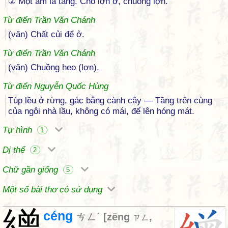
② Một âm là tằng. Chỗ lợn ở, chuồng lợn.
Từ điển Trần Văn Chánh
(văn) Chất củi để ở.
Từ điển Trần Văn Chánh
(văn) Chuồng heo (lợn).
Từ điển Nguyễn Quốc Hùng
Túp lều ở rừng, gác bằng cành cây — Tầng trên cùng
của ngôi nhà lầu, không có mái, để lên hóng mát.
Tự hình
1
Dị thể
2
Chữ gần giống
5
Một số bài thơ có sử dụng
繒
céng
ㄘㄥˊ
[
zēng
,
ㄗㄥ