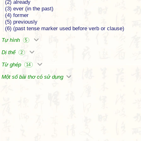
(2) already
(3) ever (in the past)
(4) former
(5) previously
(6) (past tense marker used before verb or clause)
Tự hình
5
Dị thể
2
Từ ghép
14
Một số bài thơ có sử dụng