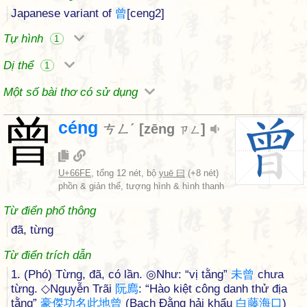
Japanese variant of
曾
[ceng2]
Tự hình
1
Dị thể
1
Một số bài thơ có sử dụng
曾
céng
ㄘㄥˊ
[
zēng
]
ㄗㄥ
U+66FE
, tổng 12 nét, bộ
yuē 曰
(+8 nét)
phồn & giản thể, tượng hình & hình thanh
Từ điển phổ thông
đã, từng
Từ điển trích dẫn
1. (Phó) Từng, đã, có lần. ◎Như: “vị tằng”
未
曾
chưa
từng. ◇Nguyễn Trãi
阮
廌
: “Hào kiệt công danh thử địa
tằng”
豪
傑
功
名
此
地
曾
(Bạch Đằng hải khẩu
白
藤
海
口
)