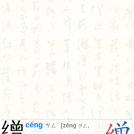
缯
céng
ㄘㄥˊ
[
zēng
,
ㄗㄥ