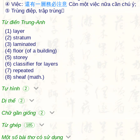
④ Việc:
還
有
一
層
務
必
注
意
Còn một việc nữa cần chú ý;
⑤ Trùng điệp, trập trùng
Từ điển Trung-Anh
(1) layer
(2) stratum
(3) laminated
(4) floor (of a building)
(5) storey
(6) classifier for layers
(7) repeated
(8) sheaf (math.)
Tự hình
2
Dị thể
2
Chữ gần giống
2
Từ ghép
185
Một số bài thơ có sử dụng