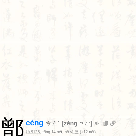
鄫
céng
ㄘㄥˊ
[
zéng
]
ㄗㄥˊ
U+912B
, tổng 14 nét, bộ
yì 邑
(+12 nét)