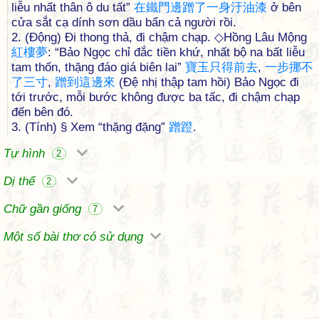
liễu nhất thân ô du tất”
在
鐵
門
邊
蹭
了
一
身
汙
油
漆
ở bên
cửa sắt cạ dính sơn dầu bẩn cả người rồi.
2. (Động) Đi thong thả, đi chậm chạp. ◇Hồng Lâu Mộng
紅
樓
夢
: “Bảo Ngọc chỉ đắc tiền khứ, nhất bộ na bất liễu
tam thốn, thặng đáo giá biên lai”
寶
玉
只
得
前
去
,
一
步
挪
不
了
三
寸
,
蹭
到
這
邊
來
(Đệ nhị thập tam hồi) Bảo Ngọc đi
tới trước, mỗi bước không được ba tấc, đi chậm chạp
đến bên đó.
3. (Tính) § Xem “thặng đặng”
蹭
蹬
.
Tự hình
2
Dị thể
2
Chữ gần giống
7
Một số bài thơ có sử dụng