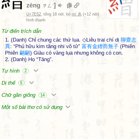
zèng
]
ㄗㄥˋ
U+7E52
, tổng 18 nét, bộ
mì 糸
(+12 nét)
hình thanh
Từ điển trích dẫn
1. (Danh) Chỉ chung các thứ lụa. ◇Liêu trai chí dị
聊
齋
志
異
: “Phú hữu kim tăng nhi vô tử”
富
有
金
繒
而
無
子
(Phiên
Phiên
翩
翩
) Giàu có vàng lụa nhưng không có con.
2. (Danh) Họ “Tăng”.
Tự hình
2
Dị thể
5
Chữ gần giống
14
Một số bài thơ có sử dụng