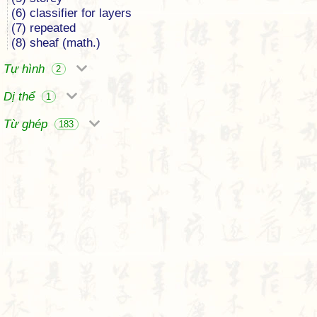
(6) classifier for layers
(7) repeated
(8) sheaf (math.)
Tự hình
2
Dị thể
1
Từ ghép
183