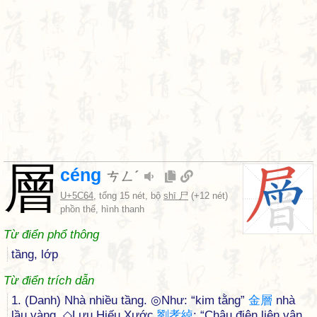
層
céng
ㄘㄥˊ
U+5C64
, tổng 15 nét, bộ
shī 尸
(+12 nét)
phồn thể, hình thanh
Từ điển phổ thông
tầng, lớp
Từ điển trích dẫn
1. (Danh) Nhà nhiều tầng. ◎Như: “kim tằng”
金
層
nhà
lầu vàng. ◇Lưu Hiếu Xước
劉
孝
綽
: “Châu điện liên vân,