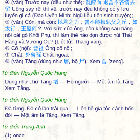
④ (văn) Trước nay (đều như thế):
旣
醉
而
退
曾
不
吝
情
去
留
Uống say rồi thì về, trước nay đều không có ý lưu
luyến gì cả (Đào Uyên Minh: Ngũ liễu tiên sinh truyện);
⑤ (văn) Còn, mà còn:
以
君
之
力
，
曾
不
能
損
魁
父
之
丘
，
如
太
行
，
王
屋
何
？ Với sức của ông, còn không sau bằng
nồi cái gò Khôi Phụ, thì làm thế nào dọn được núi Thái
Hàng và Vương Ốc? (Liệt tử: Thang vấn);
⑥ Cố (nội):
曾
祖
Ông cố nội;
⑦ Chắt:
外
曾
孫
Chắt ngoại;
⑧ (văn) Tầng (dùng như
層
, bộ
尸
). Xem
曾
[zeng].
Từ điển Nguyễn Quốc Hùng
Dùng như chữ Tăng
増
— Họ người — Một âm là Tằng.
Xem Tằng.
Từ điển Nguyễn Quốc Hùng
Đã từng. Đã có lần trải qua — Liên hệ gia tộc cách bốn
đời — Một âm là Tăng. Xem Tăng.
Từ điển Trung-Anh
(1) once