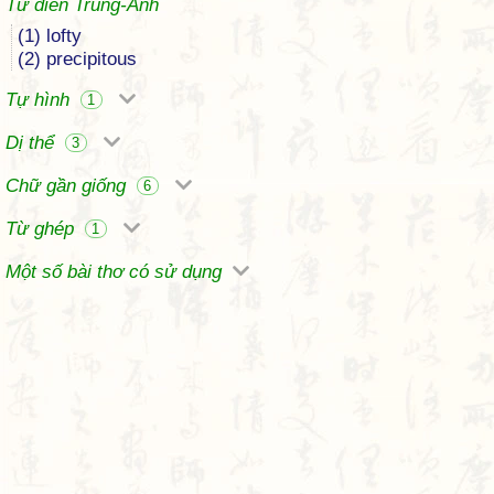
Từ điển Trung-Anh
(1) lofty
(2) precipitous
Tự hình
1
Dị thể
3
Chữ gần giống
6
Từ ghép
1
Một số bài thơ có sử dụng