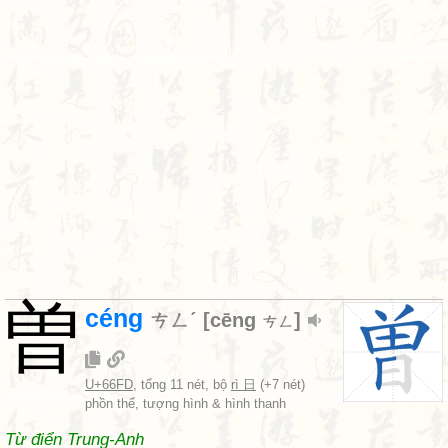
曽
céng
ㄘㄥˊ
[
cēng
]
ㄘㄥ
U+66FD
, tổng 11 nét, bộ
rì 日
(+7 nét)
phồn thể, tượng hình & hình thanh
Từ điển Trung-Anh