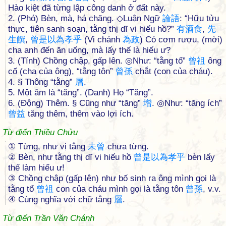
Hào kiệt đã từng lập công danh ở đất này.
2. (Phó) Bèn, mà, há chăng. ◇Luận Ngữ
論
語
: “Hữu tửu
thực, tiên sanh soạn, tằng thị dĩ vi hiếu hồ?”
有
酒
食
,
先
生
饌
,
曾
是
以
為
孝
乎
(Vi chánh
為
政
) Có cơm rượu, (mời)
cha anh đến ăn uống, mà lấy thế là hiếu ư?
3. (Tính) Chồng chập, gấp lên. ◎Như: “tằng tổ”
曾
祖
ông
cố (cha của ông), “tằng tôn”
曾
孫
chắt (con của cháu).
4. § Thông “tằng”
層
.
5. Một âm là “tăng”. (Danh) Họ “Tăng”.
6. (Động) Thêm. § Cũng như “tăng”
增
. ◎Như: “tăng ích”
曾
益
tăng thêm, thêm vào lợi ích.
Từ điển Thiều Chửu
① Từng, như vị tằng
未
曾
chưa từng.
② Bèn, như tằng thị dĩ vi hiếu hồ
曾
是
以
為
孝
乎
bèn lấy
thế làm hiếu ư!
③ Chồng chập (gấp lên) như bố sinh ra ông mình gọi là
tằng tổ
曾
祖
con của cháu mình gọi là tằng tôn
曾
孫
, v.v.
④ Cùng nghĩa với chữ tằng
層
.
Từ điển Trần Văn Chánh