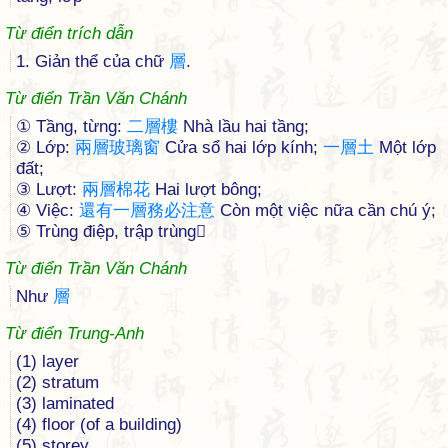
Từ điển trích dẫn
1. Giản thể của chữ
層
.
Từ điển Trần Văn Chánh
① Tầng, từng:
二
層
樓
Nhà lầu hai tầng;
② Lớp:
兩
層
玻
璃
窗
Cửa sổ hai lớp kính;
一
層
土
Một lớp
đất;
③ Lượt:
兩
層
棉
花
Hai lượt bông;
④ Việc:
還
有
一
層
務
必
注
意
Còn một việc nữa cần chú ý;
⑤ Trùng điệp, trập trùng
Từ điển Trần Văn Chánh
Như
層
Từ điển Trung-Anh
(1) layer
(2) stratum
(3) laminated
(4) floor (of a building)
(5) storey