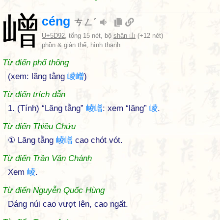
嶒
céng
ㄘㄥˊ
U+5D92
, tổng 15 nét, bộ
shān 山
(+12 nét)
phồn & giản thể, hình thanh
Từ điển phổ thông
(xem: lăng tằng
崚
嶒
)
Từ điển trích dẫn
1. (Tính) “Lăng tằng”
崚
嶒
: xem “lăng”
崚
.
Từ điển Thiều Chửu
① Lăng tằng
崚
嶒
cao chót vót.
Từ điển Trần Văn Chánh
Xem
崚
.
Từ điển Nguyễn Quốc Hùng
Dáng núi cao vượt lên, cao ngất.