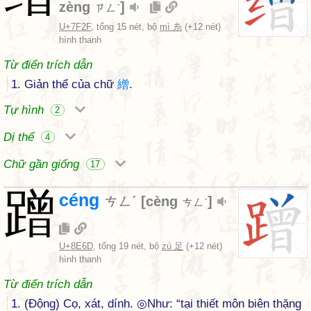
zèng
]
ㄗㄥˋ
U+7F2F
, tổng 15 nét, bộ
mì 糸
(+12 nét)
hình thanh
Từ điển trích dẫn
1. Giản thể của chữ
繒
.
Tự hình
2
Dị thể
4
Chữ gần giống
17
蹭
céng
ㄘㄥˊ
[
cèng
]
ㄘㄥˋ
U+8E6D
, tổng 19 nét, bộ
zú 足
(+12 nét)
hình thanh
Từ điển trích dẫn
1. (Động) Cọ, xát, dính. ◎Như: “tại thiết môn biên thặng