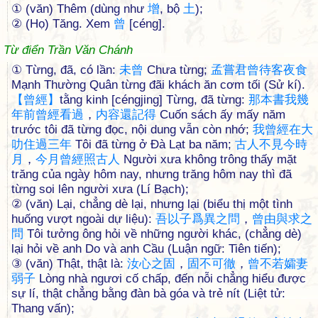
① (văn) Thêm (dùng như
增
, bộ
土
);
② (Họ) Tăng. Xem
曾
[céng].
Từ điển Trần Văn Chánh
① Từng, đã, có lần:
未
曾
Chưa từng;
孟
嘗
君
曾
待
客
夜
食
Mạnh Thường Quân từng đãi khách ăn cơm tối (Sử kí).
【
曾
經
】
tằng kinh [céngjing] Từng, đã từng:
那
本
書
我
幾
年
前
曾
經
看
過
，
内
容
還
記
得
Cuốn sách ấy mấy năm
trước tôi đã từng đọc, nội dung vẫn còn nhớ;
我
曾
經
在
大
叻
住
過
三
年
Tôi đã từng ở Đà Lạt ba năm;
古
人
不
見
今
時
月
，
今
月
曾
經
照
古
人
Người xưa không trông thấy mặt
trăng của ngày hôm nay, nhưng trăng hôm nay thì đã
từng soi lên người xưa (Lí Bạch);
② (văn) Lại, chẳng dè lại, nhưng lại (biểu thị một tình
huống vượt ngoài dự liệu):
吾
以
子
爲
異
之
問
，
曾
由
與
求
之
問
Tôi tưởng ông hỏi về những người khác, (chẳng dè)
lại hỏi về anh Do và anh Cầu (Luận ngữ: Tiên tiến);
③ (văn) Thật, thật là:
汝
心
之
固
，
固
不
可
徹
，
曾
不
若
孀
妻
弱
子
Lòng nhà ngươi cố chấp, đến nỗi chẳng hiểu được
sự lí, thật chẳng bằng đàn bà góa và trẻ nít (Liệt tử:
Thang vấn);