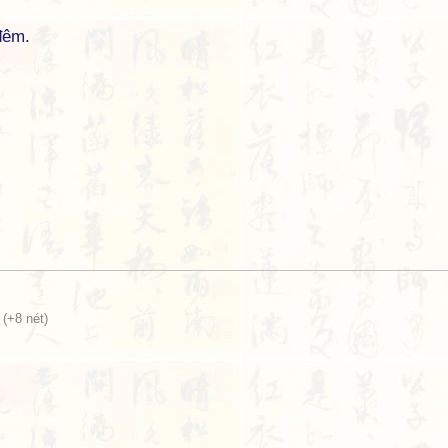
đêm.
(+8 nét)