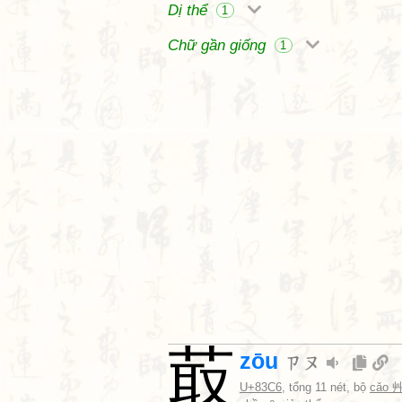
Dị thể
1
Chữ gần giống
1
菆
zōu
ㄗㄡ
U+83C6
, tổng 11 nét, bộ
cǎo 