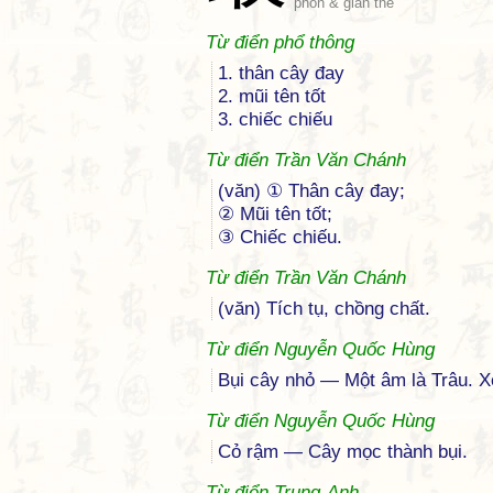
phồn & giản thể
Từ điển phổ thông
1. thân cây đay
2. mũi tên tốt
3. chiếc chiếu
Từ điển Trần Văn Chánh
(văn) ① Thân cây đay;
② Mũi tên tốt;
③ Chiếc chiếu.
Từ điển Trần Văn Chánh
(văn) Tích tụ, chồng chất.
Từ điển Nguyễn Quốc Hùng
Bụi cây nhỏ — Một âm là Trâu. X
Từ điển Nguyễn Quốc Hùng
Cỏ rậm — Cây mọc thành bụi.
Từ điển Trung-Anh