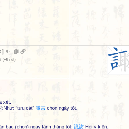
]
ㄡ
言
(+8 nét)
a xét.
 ◎Như: “tưu cát”
諏
吉
chọn ngày tốt.
n bạc (chọn) ngày lành tháng tốt;
諏
訪
Hỏi ý kiến.