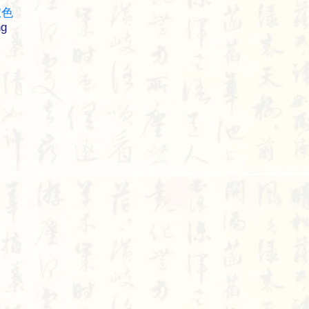
緅
色
ng