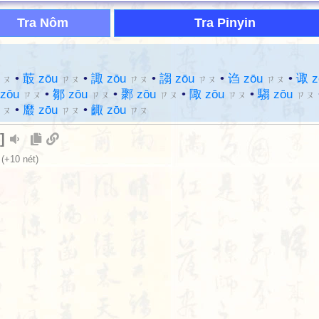
Tra Nôm
Tra Pinyin
•
菆 zōu
•
諏 zōu
•
謅 zōu
•
诌 zōu
•
诹 z
ㄗㄡ
ㄗㄡ
ㄗㄡ
ㄗㄡ
ㄗㄡ
zōu
•
鄒 zōu
•
鄹 zōu
•
陬 zōu
•
騶 zōu
ㄗㄡ
ㄗㄡ
ㄗㄡ
ㄗㄡ
ㄗㄡ
•
黀 zōu
•
齱 zōu
ㄗㄡ
ㄗㄡ
ㄗㄡ
]
(+10 nét)