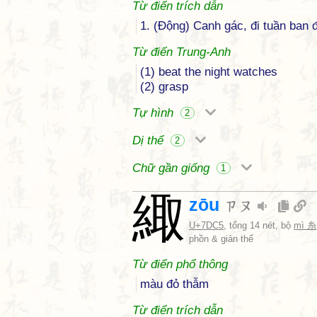
Từ điển trích dẫn
1. (Động) Canh gác, đi tuần ban 
Từ điển Trung-Anh
(1) beat the night watches
(2) grasp
Tự hình
2
Dị thể
2
Chữ gần giống
1
緅
zōu
ㄗㄡ
U+7DC5
, tổng 14 nét, bộ
mì 糸
phồn & giản thể
Từ điển phổ thông
màu đỏ thẫm
Từ điển trích dẫn