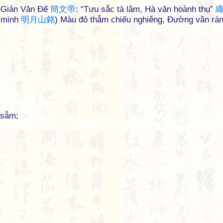
 ◇Giản Văn Đế
簡
文
帝
: “Tưu sắc tà lâm, Hà văn hoành thụ”
 minh
明
月
山
銘
) Màu đỏ thẫm chiếu nghiêng, Đường vân rá
 sẫm;