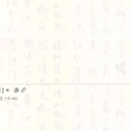
]
ㄡ
 手
(+8 nét)