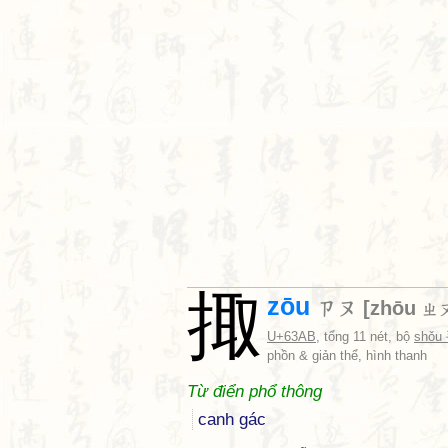
掫
zōu
ㄗㄡ
[
zhōu
ㄓ
U+63AB
, tổng 11 nét, bộ
shǒu
phồn & giản thể, hình thanh
Từ điển phổ thông
canh gác