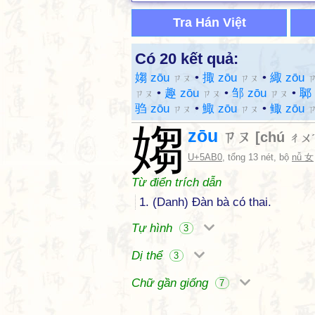
Tra Hán Việt
Có 20 kết quả:
媰 zōu
•
掫 zōu
•
緅 zōu
ㄗㄡ
ㄗㄡ
•
趣 zōu
•
邹 zōu
•
郰 
ㄗㄡ
ㄗㄡ
ㄗㄡ
驺 zōu
•
鯫 zōu
•
鲰 zōu
ㄗㄡ
ㄗㄡ
媰
zōu
ㄗㄡ
[
chú
ㄔㄨˊ
U+5AB0
, tổng 13 nét, bộ
nǚ 女
Từ điển trích dẫn
1. (Danh) Đàn bà có thai.
Tự hình
3
Dị thể
3
Chữ gần giống
7