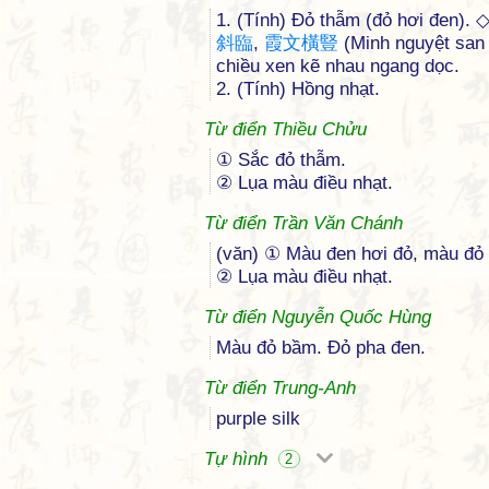
1. (Tính) Đỏ thẫm (đỏ hơi đen).
斜
臨
,
霞
文
橫
豎
(Minh nguyệt san
chiều xen kẽ nhau ngang dọc.
2. (Tính) Hồng nhạt.
Từ điển Thiều Chửu
① Sắc đỏ thẫm.
② Lụa màu điều nhạt.
Từ điển Trần Văn Chánh
(văn) ① Màu đen hơi đỏ, màu đỏ
② Lụa màu điều nhạt.
Từ điển Nguyễn Quốc Hùng
Màu đỏ bầm. Đỏ pha đen.
Từ điển Trung-Anh
purple silk
Tự hình
2