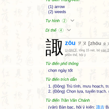
(1) arrow
(2) weeds
Tự hình
2
Dị thể
4
諏
zōu
ㄗㄡ
[
zhōu
ㄓ
U+8ACF
, tổng 15 nét, bộ
yán 
phồn thể, hội ý
Từ điển phổ thông
chọn ngày tốt
Từ điển trích dẫn
1. (Động) Trù tính, mưu hoạch, tr
2. (Động) Chọn lựa, tuyển trạch.
Từ điển Trần Văn Chánh
(văn) Bàn bạc, hỏi ý kiến:
諏
吉
Bà