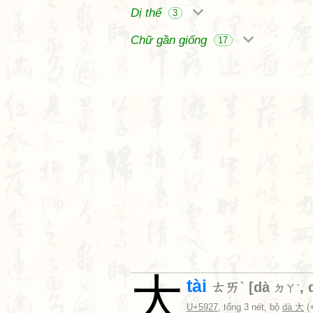
Dị thể
3
Chữ gần giống
17
大
tài
ㄊㄞˋ
[
dà
,
ㄉㄚˋ
U+5927
, tổng 3 nét, bộ
dà 大
(+