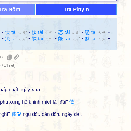
Tra Nôm
Tra Pinyin
•
忕 tài
•
忲 tài
•
态 tài
•
態 tài
•
ˋ
ㄊㄞˋ
ㄊㄞˋ
ㄊㄞˋ
ㄊㄞˋ
•
溙 tài
•
肽 tài
•
能 tài
•
酞 tài
•
ˋ
ㄊㄞˋ
ㄊㄞˋ
ㄊㄞˋ
ㄊㄞˋ
(+14 nét)
thấp nhất ngày xưa.
phu xưng hô khinh miệt là “đài”
儓
.
 nghĩ”
儓
儗
ngu dốt, đần độn, ngây dại.