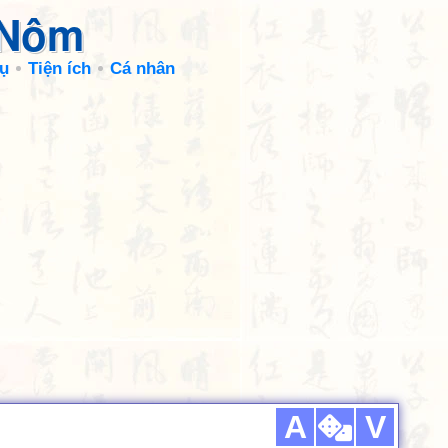
 Nôm
ụ
Tiện ích
Cá nhân
A
V