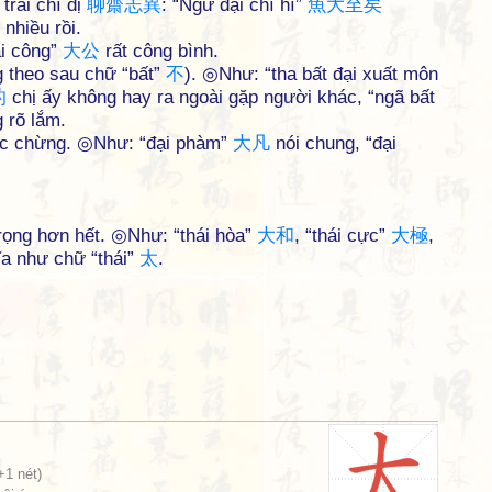
trai chí dị
聊
齋
志
異
: “Ngư đại chí hĩ”
魚
大
至
矣
 nhiều rồi.
ại công”
大
公
rất công bình.
g theo sau chữ “bất”
不
). ◎Như: “tha bất đại xuất môn
的
chị ấy không hay ra ngoài gặp người khác, “ngã bất
 rõ lắm.
ước chừng. ◎Như: “đại phàm”
大
凡
nói chung, “đại
trọng hơn hết. ◎Như: “thái hòa”
大
和
, “thái cực”
大
極
,
a như chữ “thái”
太
.
+1 nét)