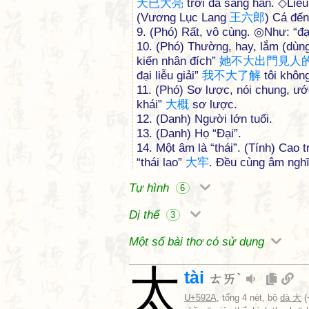
天
已
大
亮
trời đã sáng hẳn. ◇Liêu 
(Vương Lục Lang
王
六
郎
) Cá đến
9. (Phó) Rất, vô cùng. ◎Như: “đ
10. (Phó) Thường, hay, lắm (dùn
kiến nhân đích”
她
不
大
出
門
見
人
đại liễu giải”
我
不
大
了
解
tôi không
11. (Phó) Sơ lược, nói chung, 
khái”
大
概
sơ lược.
12. (Danh) Người lớn tuổi.
13. (Danh) Họ “Đại”.
14. Một âm là “thái”. (Tính) Cao 
“thái lao”
大
牢
. Đều cùng âm nghĩ
Tự hình
6
Dị thể
3
Một số bài thơ có sử dụng
太
tài
ㄊㄞˋ
U+592A
, tổng 4 nét, bộ
dà 大
(