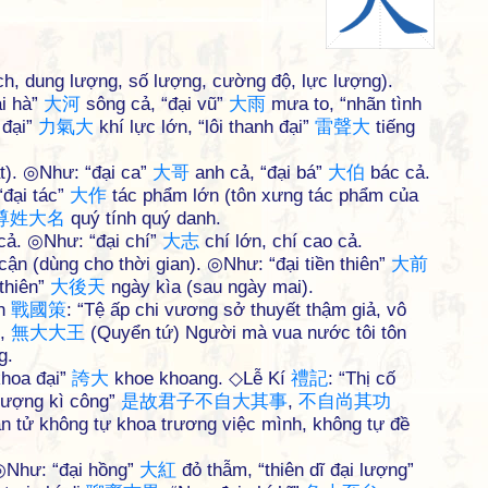
 tích, dung lượng, số lượng, cường độ, lực lượng).
ại hà”
大
河
sông cả, “đại vũ”
大
雨
mưa to, “nhãn tình
 đại”
力
氣
大
khí lực lớn, “lôi thanh đại”
雷
聲
大
tiếng
ất). ◎Như: “đại ca”
大
哥
anh cả, “đại bá”
大
伯
bác cả.
“đại tác”
大
作
tác phẩm lớn (tôn xưng tác phẩm của
尊
姓
大
名
quý tính quý danh.
 cả. ◎Như: “đại chí”
大
志
chí lớn, chí cao cả.
cận (dùng cho thời gian). ◎Như: “đại tiền thiên”
大
前
thiên”
大
後
天
ngày kìa (sau ngày mai).
ch
戰
國
策
: “Tệ ấp chi vương sở thuyết thậm giả, vô
,
無
大
大
王
(Quyển tứ) Người mà vua nước tôi tôn
g.
khoa đại”
誇
大
khoe khoang. ◇Lễ Kí
禮
記
: “Thị cố
thượng kì công”
是
故
君
子
不
自
大
其
事
,
不
自
尚
其
功
n tử không tự khoa trương việc mình, không tự đề
 ◎Như: “đại hồng”
大
紅
đỏ thẫm, “thiên dĩ đại lượng”