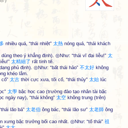
hội ý
多
nhiều quá, “thái nhiệt”
太
熱
nóng quá, “thái khách
.
g dùng theo ý khẳng định). ◎Như: “thái vĩ đại liễu!”
太
liễu!”
太
精
細
了
rất tinh tế.
dạng phủ định). ◎Như: “bất thái hảo”
不
太
好
không
ng khéo lắm.
i cổ”
太
古
thời cực xưa, tối cổ, “thái thủy”
太
始
lúc
học”
太
學
bậc học cao (trường đào tạo nhân tài bậc
ọc ngày nay), “thái không”
太
空
không trung (trên)
“thái lão bá”
太
老
伯
ông bác, “thái lão sư”
太
老
師
ông
ôn xưng bậc trưởng bối cao nhất. ◎Như: “tổ thái”
祖
ái”
太
太
.