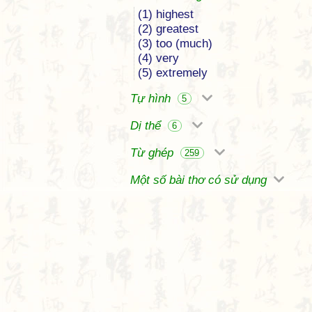
(1) highest
(2) greatest
(3) too (much)
(4) very
(5) extremely
Tự hình
5
Dị thể
6
Từ ghép
259
Một số bài thơ có sử dụng