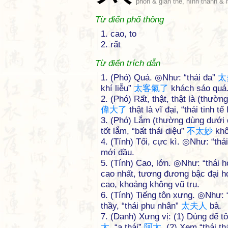
phồn & giản thể, hình thanh & 
Từ điển phổ thông
1. cao, to
2. rất
Từ điển trích dẫn
1. (Phó) Quá. ◎Như: “thái đa”
太
khí liễu”
太
客
氣
了
khách sáo quá
2. (Phó) Rất, thật, thật là (thườn
偉
大
了
thật là vĩ đại, “thái tinh tế 
3. (Phó) Lắm (thường dùng dưới 
tốt lắm, “bất thái diệu”
不
太
妙
khô
4. (Tính) Tối, cực kì. ◎Như: “thá
mới đầu.
5. (Tính) Cao, lớn. ◎Như: “thái 
cao nhất, tương đương bậc đại h
cao, khoảng không vũ trụ.
6. (Tính) Tiếng tôn xưng. ◎Như: 
thầy, “thái phu nhân”
太
夫
人
bà.
7. (Danh) Xưng vị: (1) Dùng để t
太
, “a thái”
阿
太
. (2) Xem “thái th