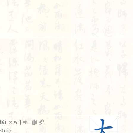
dài
]
ㄉㄞˋ
0 nét)