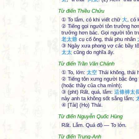
Từ điển Thiều Chửu
① To lắm, có khi viết chữ
大
, có 
② Tiếng gọi người tôn trưởng hơ
trưởng hơn bác. Gọi người tôn trư
老
太
爺
cụ cố ông, thái phu nhân
③ Ngày xưa phong vợ các bầy tôi
太
太
cũng do nghĩa ấy.
Từ điển Trần Văn Chánh
① To, lớn:
太
空
Thái không, thái 
② Tiếng tôn xưng người bậc ông 
(hoặc thầy của cha mình);
③ (pht) Rất, quá, lắm:
這
條
褲
太
này anh ta không sốt sắng lắm;
④ [Tài] (Họ) Thái.
Từ điển Nguyễn Quốc Hùng
Rất. Lắm. Quá độ — To lớn.
Từ điển Trung-Anh