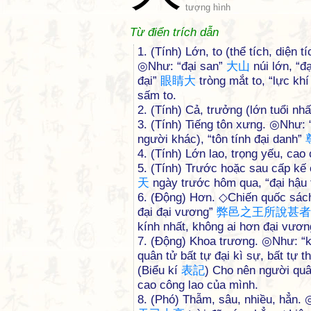
tượng hình
Từ điển trích dẫn
1. (Tính) Lớn, to (thể tích, diện
◎Như: “đại san”
大
山
núi lớn, “đ
đại”
眼
睛
大
tròng mắt to, “lực khí
sấm to.
2. (Tính) Cả, trưởng (lớn tuổi nh
3. (Tính) Tiếng tôn xưng. ◎Như: 
người khác), “tôn tính đại danh”
4. (Tính) Lớn lao, trọng yếu, cao
5. (Tính) Trước hoặc sau cấp kế 
天
ngày trước hôm qua, “đại hậu 
6. (Động) Hơn. ◇Chiến quốc sá
đại đại vương”
弊
邑
之
王
所
說
甚
者
kính nhất, không ai hơn đại vươn
7. (Động) Khoa trương. ◎Như: “
quân tử bất tự đại kì sự, bất tự 
(Biểu kí
表
記
) Cho nên người quâ
cao công lao của mình.
8. (Phó) Thẫm, sâu, nhiều, hẳn.