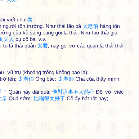
khi viết chữ
泰
.
n người tôn trưởng. Như thái lão bá
太
老
伯
hàng tôn
ởng của kẻ sang cũng gọi là thái. Như lão thái gia
太
夫
人
cụ cố bà, v.v.
 to là thái quân
太
君
, nay gọi vợ các quan là thái thái
hư, vũ trụ (khoảng trống không bao la);
trở lên:
太
老
伯
Ông bác;
太
老
師
Cha của thầy mình
長
了
Quần này dài quá;
他
對
這
事
不
太
熱
心
Đối với việc
太
早
Quá sớm;
她
唱
得
太
好
了
Cô ấy hát rất hay;