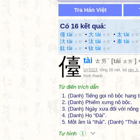
Tra Hán Việt
Có 16 kết quả:
儓 tài
•
大 tài
•
太 tài
ㄊㄞˋ
ㄊㄞˋ
ㄊㄞ
汏 tài
•
汰 tài
•
泰 tài
ㄊㄞˋ
ㄊㄞˋ
ㄊㄞ
鈦 tài
•
钛 tài
ㄊㄞˋ
ㄊㄞˋ
儓
tài
ㄊㄞˋ
[
tái
]
ㄊㄞˊ
U+5113
, tổng 16 nét, bộ
rén 人
hình thanh
Từ điển trích dẫn
1. (Danh) Tiếng gọi nô bộc hạng 
2. (Danh) Phiếm xưng nô bộc.
3. (Danh) Ngày xưa đối với nông 
4. (Danh) Họ “Đài”.
5. Một âm là “thải”. (Danh) “Thải
Tự hình
1