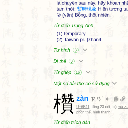
là chuyện sau này, hãy khoan nh
tạm thời;
暫
時
現
象
Hiện tượng tạ
② (văn) Bỗng, thốt nhiên.
Từ điển Trung-Anh
(1) temporary
(2) Taiwan pr. [zhan4]
Tự hình
3
Dị thể
3
Từ ghép
16
Một số bài thơ có sử dụng
欑
zàn
ㄗㄢˋ
U+6B11
, tổng 23 nét, bộ
mù 木
phồn thể, hình thanh
Từ điển trích dẫn