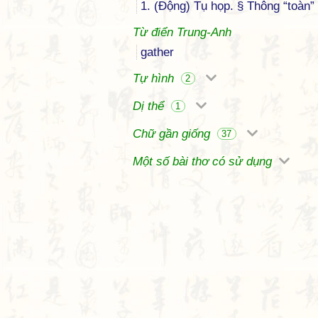
1. (Động) Tụ họp. § Thông “toàn”
Từ điển Trung-Anh
gather
Tự hình
2
Dị thể
1
Chữ gần giống
37
Một số bài thơ có sử dụng