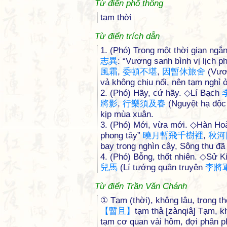
Từ điển phổ thông
tạm thời
Từ điển trích dẫn
1. (Phó) Trong một thời gian ngắ
志
異
: “Vương sanh bình vị lịch 
風
霜
,
委
頓
不
堪
,
因
暫
休
旅
舍
(Vươ
vả không chịu nổi, nên tạm nghỉ ở
2. (Phó) Hãy, cứ hãy. ◇Lí Bạch
將
影
,
行
樂
須
及
春
(Nguyệt hạ độ
kịp mùa xuân.
3. (Phó) Mới, vừa mới. ◇Hàn H
phong tây”
曉
月
暫
飛
千
樹
裡
,
秋
河
bay trong nghìn cây, Sông thu đã
4. (Phó) Bỗng, thốt nhiên. ◇Sử K
兒
馬
(Lí tướng quân truyện
李
將
Từ điển Trần Văn Chánh
① Tạm (thời), không lâu, trong t
【
暫
且
】
tạm thả [zànqiâ] Tạm, 
tạm cơ quan vài hôm, đợi phân ph