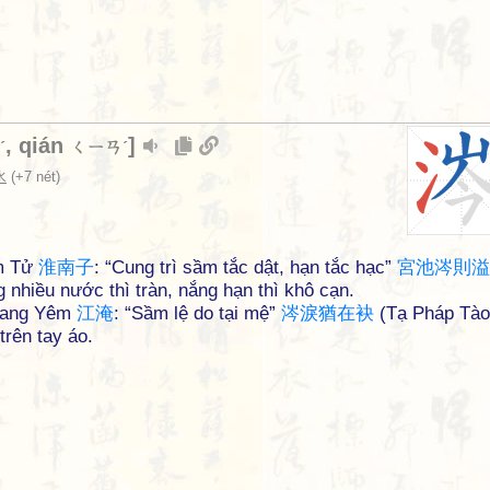
,
qián
]
ˊ
ㄑㄧㄢˊ
水
(+7 nét)
am Tử
淮
南
子
: “Cung trì sầm tắc dật, hạn tắc hạc”
宮
池
涔
則
溢
g nhiều nước thì tràn, nắng hạn thì khô cạn.
Giang Yêm
江
淹
: “Sầm lệ do tại mệ”
涔
淚
猶
在
袂
(Tạ Pháp Tà
trên tay áo.