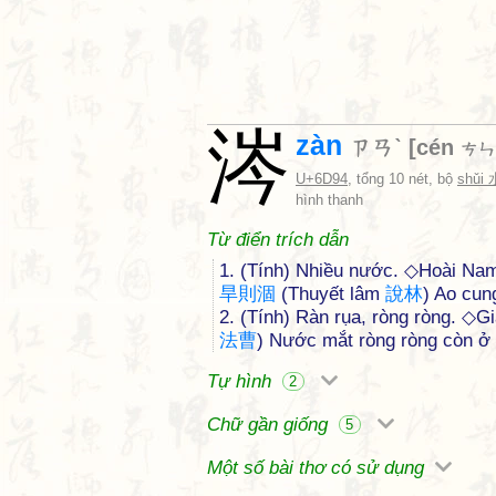
涔
zàn
ㄗㄢˋ
[
cén
ㄘㄣ
U+6D94
, tổng 10 nét, bộ
shǔi 
hình thanh
Từ điển trích dẫn
1. (Tính) Nhiều nước. ◇Hoài N
旱
則
涸
(Thuyết lâm
說
林
) Ao cun
2. (Tính) Ràn rụa, ròng ròng. ◇
法
曹
) Nước mắt ròng ròng còn ở 
Tự hình
2
Chữ gần giống
5
Một số bài thơ có sử dụng