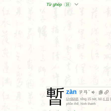
Từ ghép
16
暫
zàn
ㄗㄢˋ
U+66AB
, tổng 15 nét, bộ
rì 日
(
phồn thể, hình thanh