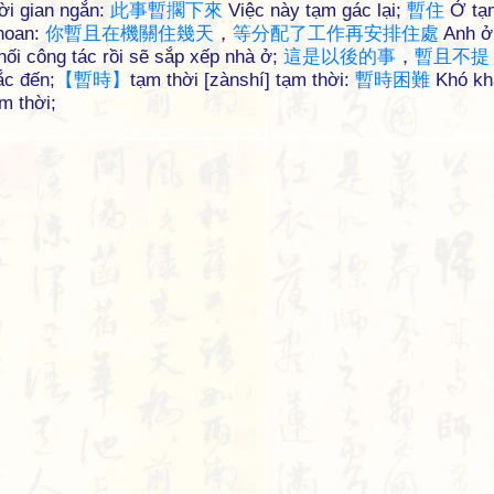
hời gian ngắn:
此
事
暫
擱
下
來
Việc này tạm gác lại;
暫
住
Ở tạ
khoan:
你
暫
且
在
機
關
住
幾
天
，
等
分
配
了
工
作
再
安
排
住
處
Anh ở
ối công tác rồi sẽ sắp xếp nhà ở;
這
是
以
後
的
事
，
暫
且
不
提
ắc đến;
【
暫
時
】
tạm thời [zànshí] tạm thời:
暫
時
困
難
Khó kh
m thời;