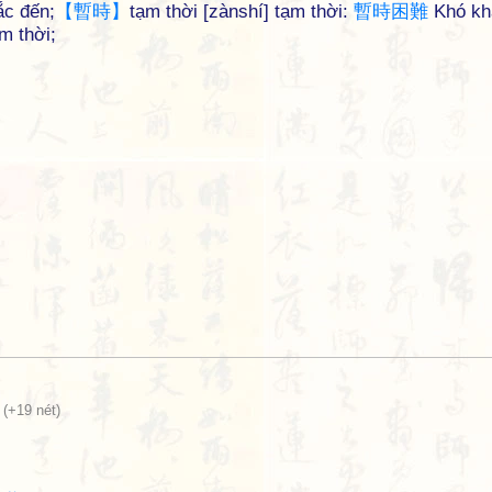
ắc đến;
【
暫
時
】
tạm thời [zànshí] tạm thời:
暫
時
困
難
Khó kh
m thời;
(+19 nét)