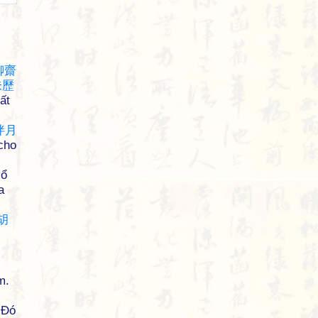
聊
齋
未
歷
ất
伴
月
cho
sổ
a
胡
m.
Đó