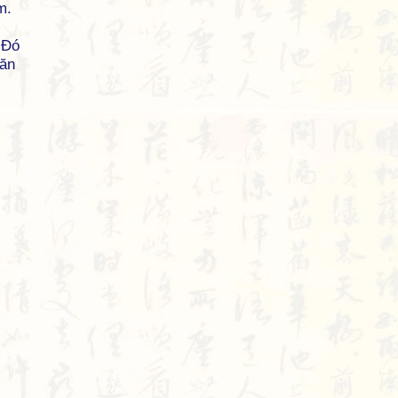
m.
Đó
ăn