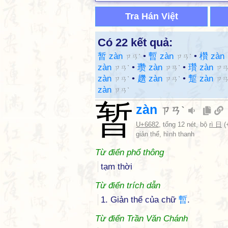
Tra Hán Việt
Có 22 kết quả:
暂 zàn
•
暫 zàn
•
欑 zàn
ㄗㄢˋ
ㄗㄢˋ
zàn
•
瓒 zàn
•
瓚 zàn
ㄗㄢˋ
ㄗㄢˋ
ㄗㄢ
zàn
•
趲 zàn
•
蹔 zàn
ㄗㄢˋ
ㄗㄢˋ
ㄗㄢ
zàn
ㄗㄢˋ
暂
zàn
ㄗㄢˋ
U+6682
, tổng 12 nét, bộ
rì 日
(
giản thể, hình thanh
Từ điển phổ thông
tạm thời
Từ điển trích dẫn
1. Giản thể của chữ
暫
.
Từ điển Trần Văn Chánh