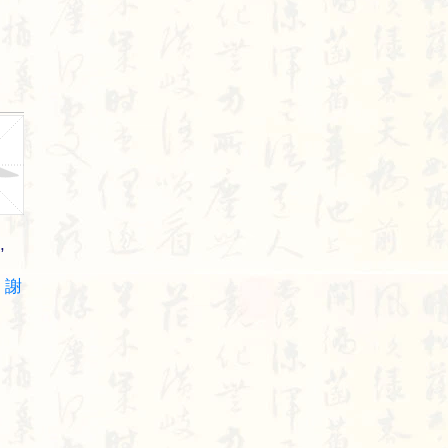
,
o
謝