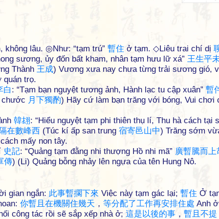
n, không lâu. ◎Như: “tạm trú”
暫
住
ở tạm. ◇Liêu trai chí dị
phong sương, ủy đốn bất kham, nhân tạm hưu lữ xá”
王
生
平
ng Thành
王
成
) Vương xưa nay chưa từng trải sương gió, v
 quán trọ.
李
白
: “Tạm bạn nguyệt tương ảnh, Hành lạc tu cập xuân”
暫
c chước
月
下
獨
酌
) Hãy cứ làm bạn trăng với bóng, Vui chơi 
oành
韓
翃
: “Hiểu nguyệt tạm phi thiên thụ lí, Thu hà cách tại 
隔
在
數
峰
西
(Túc kí ấp san trung
宿
寄
邑
山
中
) Trăng sớm vừ
 cách mấy non tây.
í
史
記
: “Quảng tạm đằng nhi thượng Hồ nhi mã”
廣
暫
騰
而
上
軍
傳
) (Li) Quảng bỗng nhảy lên ngựa của tên Hung Nô.
hời gian ngắn:
此
事
暫
擱
下
來
Việc này tạm gác lại;
暫
住
Ở tạ
khoan:
你
暫
且
在
機
關
住
幾
天
，
等
分
配
了
工
作
再
安
排
住
處
Anh ở
ối công tác rồi sẽ sắp xếp nhà ở;
這
是
以
後
的
事
，
暫
且
不
提