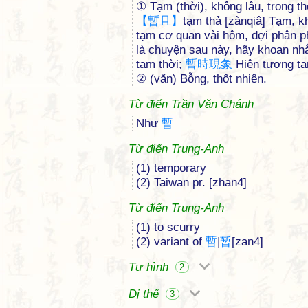
① Tạm (thời), không lâu, trong t
【
暫
且
】
tạm thả [zànqiâ] Tạm, 
tạm cơ quan vài hôm, đợi phân ph
là chuyện sau này, hãy khoan nh
tạm thời;
暫
時
現
象
Hiện tượng tạ
② (văn) Bỗng, thốt nhiên.
Từ điển Trần Văn Chánh
Như
暫
Từ điển Trung-Anh
(1) temporary
(2) Taiwan pr. [zhan4]
Từ điển Trung-Anh
(1) to scurry
(2) variant of
暫
|
暂
[zan4]
Tự hình
2
Dị thể
3