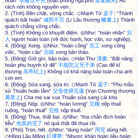
hoàn”
衣
破
笠
不
完
(Đạo phùng ngạ phu
道
逢
餓
夫
) Áo
rách nón không nguyên vẹn.
2. (Tính) Bền chặt, vững chắc. ◇Mạnh Tử
孟
子
: “Thành
quách bất hoàn”
城
郭
不
完
(Li Lâu thượng
離
婁
上
) Thành
quách chẳng vững chắc.
3. (Tính) Không có khuyết điểm. ◎Như: “hoàn nhân”
完
人
người hoàn toàn (về đức hạnh, học vấn, sự nghiệp).
4. (Động) Xong. ◎Như: “hoàn công”
完
工
xong công
việc, “hoàn cảo”
完
稿
xong bản thảo.
5. (Động) Giữ gìn, bảo toàn. ◇Hán Thư
漢
書
: “Bất năng
hoàn phụ huynh tử đệ”
不
能
完
父
兄
子
弟
(Cao đế kỉ
thượng
高
帝
紀
上
) Không có khả năng bảo toàn cha anh
con em.
6. (Động) Sửa sang, sửa trị. ◇Mạnh Tử
孟
子
: “Phụ mẫu
sử Thuấn hoàn lẫm”
父
母
使
舜
完
廩
(Vạn Chương thượng
萬
章
上
) Cha mẹ sai vua Thuấn sửa sang cái kho.
7. (Động) Nộp. ◎Như: “hoàn lương”
完
糧
nộp thuế
ruộng, “hoàn thuế”
完
稅
nộp thuế.
8. (Động) Thua, thất bại. ◎Như: “tha chân đích hoàn
liễu”
他
真
的
完
了
nó quả thật đã thua rồi.
9. (Phó) Trọn, hết. ◎Như: “dụng hoàn”
用
完
dùng hết.
◇Hồng Lâu Mộng
紅
樓
夢
: “Nhược khán hoàn liễu hoàn