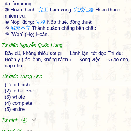
đã làm xong;
③ Hoàn thành:
完
工
Làm xong;
完
成
任
務
Hoàn thành
nhiệm vụ;
④ Nộp, đóng:
完
稅
Nộp thuế, đóng thuế;
⑤
城
郭
不
完
Thành quách chẳng bền chặt;
⑥ [Wán] (Họ) Hoàn.
Từ điển Nguyễn Quốc Hùng
Đầy đủ, không thiếu sót gì — Lành lặn, tốt đẹp Thí dụ:
Hoàn y ( áo lành, không rách ) — Xong việc — Giao cho,
nạp cho.
Từ điển Trung-Anh
(1) to finish
(2) to be over
(3) whole
(4) complete
(5) entire
Tự hình
4