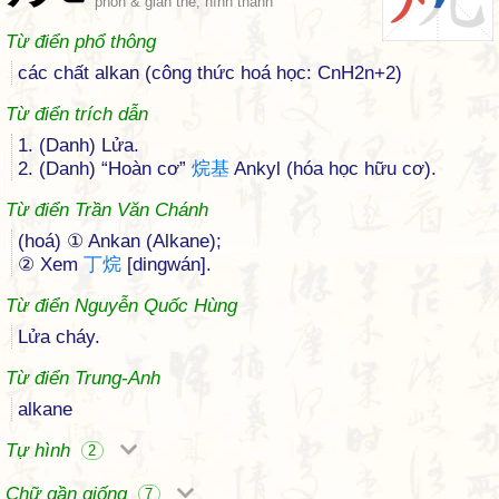
phồn & giản thể, hình thanh
Từ điển phổ thông
các chất alkan (công thức hoá học: CnH2n+2)
Từ điển trích dẫn
1. (Danh) Lửa.
2. (Danh) “Hoàn cơ”
烷
基
Ankyl (hóa học hữu cơ).
Từ điển Trần Văn Chánh
(hoá) ① Ankan (Alkane);
② Xem
丁
烷
[dingwán].
Từ điển Nguyễn Quốc Hùng
Lửa cháy.
Từ điển Trung-Anh
alkane
Tự hình
2
Chữ gần giống
7