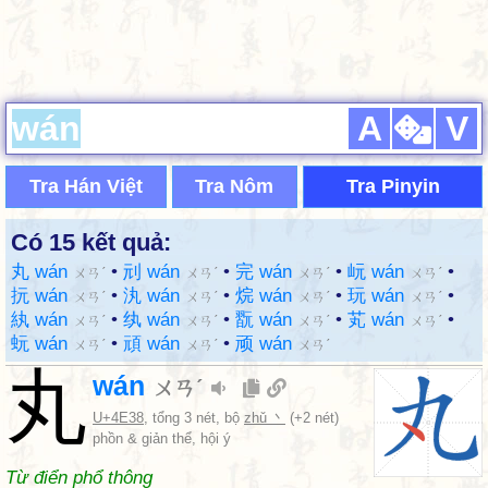
A
V
Tra Hán Việt
Tra Nôm
Tra Pinyin
Có 15 kết quả:
丸 wán
•
刓 wán
•
完 wán
•
岏 wán
•
ㄨㄢˊ
ㄨㄢˊ
ㄨㄢˊ
ㄨㄢˊ
抏 wán
•
汍 wán
•
烷 wán
•
玩 wán
•
ㄨㄢˊ
ㄨㄢˊ
ㄨㄢˊ
ㄨㄢˊ
紈 wán
•
纨 wán
•
翫 wán
•
芄 wán
•
ㄨㄢˊ
ㄨㄢˊ
ㄨㄢˊ
ㄨㄢˊ
蚖 wán
•
頑 wán
•
顽 wán
ㄨㄢˊ
ㄨㄢˊ
ㄨㄢˊ
丸
wán
ㄨㄢˊ
U+4E38
, tổng 3 nét, bộ
zhǔ 丶
(+2 nét)
phồn & giản thể, hội ý
Từ điển phổ thông