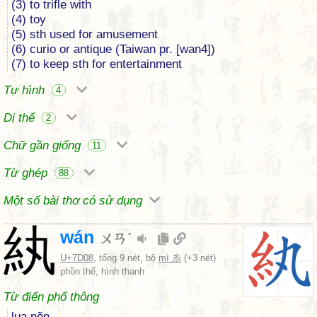
(3) to trifle with
(4) toy
(5) sth used for amusement
(6) curio or antique (Taiwan pr. [wan4])
(7) to keep sth for entertainment
Tự hình
4
Dị thể
2
Chữ gần giống
11
Từ ghép
88
Một số bài thơ có sử dụng
紈
wán
ㄨㄢˊ
U+7D08
, tổng 9 nét, bộ
mì 糸
(+3 nét)
phồn thể, hình thanh
Từ điển phổ thông
lụa nõn