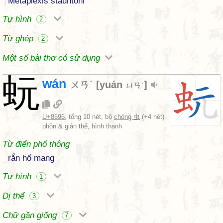
Metaplexis stauntoni
Tự hình
2
Từ ghép
2
Một số bài thơ có sử dụng
蚖
wán
ㄨㄢˊ
[
yuán
]
ㄩㄢˊ
U+8696
, tổng 10 nét, bộ
chóng 虫
(+4 nét)
phồn & giản thể, hình thanh
Từ điển phổ thông
rắn hổ mang
Tự hình
1
Dị thể
3
Chữ gần giống
7