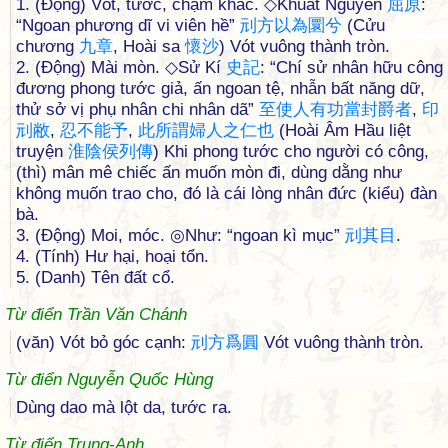
1. (Động) Vót, tước, chạm khắc. ◇Khuất Nguyên
屈
原
:
“Ngoan phương dĩ vi viên hề”
刓
方
以
為
圜
兮
(Cửu
chương
九
章
, Hoài sa
懷
沙
) Vót vuông thành tròn.
2. (Động) Mài mòn. ◇Sử Kí
史
記
: “Chí sử nhân hữu công
đương phong tước giả, ấn ngoan tệ, nhẫn bất năng dữ,
thử sở vị phụ nhân chi nhân dã”
至
使
人
有
功
當
封
爵
者
,
印
刓
敝
,
忍
不
能
予
,
此
所
謂
婦
人
之
仁
也
(Hoài Âm Hầu liệt
truyện
淮
陰
侯
列
傳
) Khi phong tước cho người có công,
(thì) mân mê chiếc ấn muốn mòn đi, dùng dằng như
không muốn trao cho, đó là cái lòng nhân đức (kiểu) đàn
bà.
3. (Động) Moi, móc. ◎Như: “ngoan kì mục”
刓
其
目
.
4. (Tính) Hư hại, hoại tổn.
5. (Danh) Tên đất cổ.
Từ điển Trần Văn Chánh
(văn) Vót bỏ góc cạnh:
刓
方
爲
圓
Vót vuông thành tròn.
Từ điển Nguyễn Quốc Hùng
Dùng dao mà lột da, tước ra.
Từ điển Trung-Anh