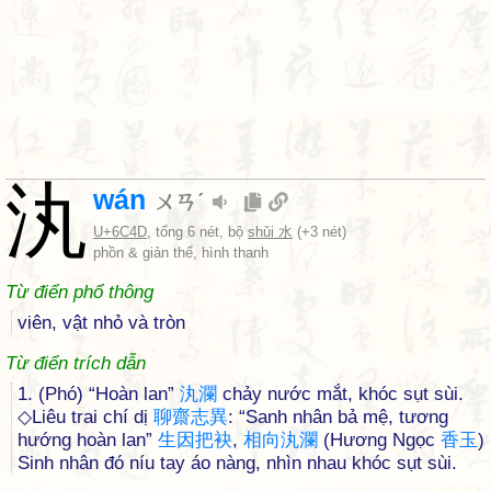
汍
wán
ㄨㄢˊ
U+6C4D
, tổng 6 nét, bộ
shǔi 水
(+3 nét)
phồn & giản thể, hình thanh
Từ điển phổ thông
viên, vật nhỏ và tròn
Từ điển trích dẫn
1. (Phó) “Hoàn lan”
汍
瀾
chảy nước mắt, khóc sụt sùi.
◇Liêu trai chí dị
聊
齋
志
異
: “Sanh nhân bả mệ, tương
hướng hoàn lan”
生
因
把
袂
,
相
向
汍
瀾
(Hương Ngọc
香
玉
)
Sinh nhân đó níu tay áo nàng, nhìn nhau khóc sụt sùi.