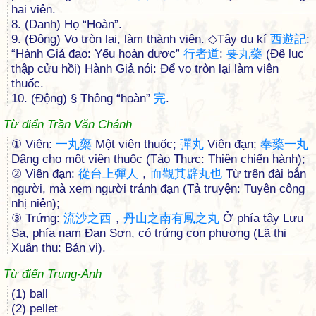
hai viên.
8. (Danh) Họ “Hoàn”.
9. (Động) Vo tròn lại, làm thành viên. ◇Tây du kí
西
遊
記
:
“Hành Giả đạo: Yếu hoàn dược”
行
者
道
:
要
丸
藥
(Đệ lục
thập cửu hồi) Hành Giả nói: Để vo tròn lại làm viên
thuốc.
10. (Động) § Thông “hoàn”
完
.
Từ điển Trần Văn Chánh
① Viên:
一
丸
藥
Một viên thuốc;
彈
丸
Viên đạn;
奉
藥
一
丸
Dâng cho một viên thuốc (Tào Thực: Thiện chiến hành);
② Viên đạn:
從
台
上
彈
人
，
而
觀
其
辟
丸
也
Từ trên đài bắn
người, mà xem người tránh đạn (Tả truyện: Tuyên công
nhị niên);
③ Trứng:
流
沙
之
西
，
丹
山
之
南
有
鳳
之
丸
Ở phía tây Lưu
Sa, phía nam Đan Sơn, có trứng con phượng (Lã thị
Xuân thu: Bản vị).
Từ điển Trung-Anh
(1) ball
(2) pellet