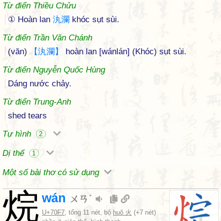
Từ điển Thiều Chửu
① Hoàn lan
汍
瀾
khóc sụt sùi.
Từ điển Trần Văn Chánh
(văn)
【
汍
瀾
】
hoàn lan [wánlán] (Khóc) sụt sùi.
Từ điển Nguyễn Quốc Hùng
Dáng nước chảy.
Từ điển Trung-Anh
shed tears
Tự hình
2
Dị thể
1
Một số bài thơ có sử dụng
烷
wán
ㄨㄢˊ
U+70F7
, tổng 11 nét, bộ
huǒ 火
(+7 nét)