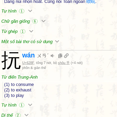
Dáng núi nhọn hoắt. Cũng nói Toản ngoan
巑
岏
.
Tự hình
1
Chữ gần giống
6
Từ ghép
1
Một số bài thơ có sử dụng
抏
wán
ㄨㄢˊ
U+628F
, tổng 7 nét, bộ
shǒu 手
(+4 nét)
phồn & giản thể
Từ điển Trung-Anh
(1) to consume
(2) to exhaust
(3) to play
Tự hình
1
Dị thể
2