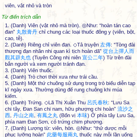
viên, vật nhỏ và tròn
Từ điển trích dẫn
1. (Danh) Viên (vật nhỏ mà tròn). ◎Như: “hoàn tán cao
đan”
丸
散
膏
丹
chỉ chung các loại thuốc đông y (viên, bột,
cao, tễ).
2. (Danh) Riêng chỉ viên đạn. ◇Tả truyện
左
傳
: “Tòng đài
thượng đạn nhân nhi quan kì tịch hoàn dã”
從
台
上
彈
人
而
觀
其
辟
丸
也
(Tuyên Công nhị niên
宣
公
二
年
) Từ trên đài
bắn người và xem người tránh đạn.
3. (Danh) Viên thuốc.
4. (Danh) Trò chơi thời xưa như trái cầu.
5. (Danh) Một thứ chuông sử dụng trong trò biểu diễn tạp
kĩ ngày xưa. Thường dùng để rung chuông khi múa
kiếm.
6. (Danh) Trứng. ◇Lã Thị Xuân Thu
呂
氏
春
秋
: “Lưu Sa
chi tây, Đan San chi nam, hữu phượng chi hoàn”
流
沙
之
西
,
丹
山
之
南
,
有
鳳
之
丸
(Bổn vị
本
味
) Ở phía tây Lưu Sa,
phía nam Đan Sơn, có trứng chim phượng.
7. (Danh) Lượng từ: viên, hòn. ◎Như: “thử dược mỗi
phục lưỡng hoàn”
此
藥
每
服
兩
丸
thuốc này mỗi lần uống