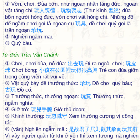
① Vờn, chơi. Ðùa bỡn, như ngoạn nhân táng đức, ngoạn
vật táng chí
玩
人
喪
德
，
玩
物
喪
志
(Thư Kinh
書
經
) đùa
bỡn người hỏng đức, vờn chơi vật hỏng chí. Những đồ
để ngắm chơi gọi là ngoạn cụ
玩
具
, đồ chơi quý gọi là
trân ngoạn
珍
玩
.
② Nghiền ngẫm mãi.
③ Quý báu.
Từ điển Trần Văn Chánh
① Chơi, chơi đùa, nô đùa:
出
去
玩
Đi ra ngoài chơi;
玩
皮
球
Chơi bóng;
小
孩
在
公
園
裡
玩
得
很
高
興
Trẻ con đùa giỡn
trong công viên rất vui vẻ;
② Vật quý bày để thưởng thức:
珍
玩
Đồ chơi quý báu;
古
玩
Đồ cổ;
③ Thưởng thức, thưởng ngoạn:
玩
賞
Thưởng thức,
ngắm nghía;
④ Giở trò:
玩
兒
手
腕
Giở thủ đoạn;
⑤ Khinh thường:
玩
忽
職
守
Xem thường cương vị công
tác;
⑥ (văn) Nghiền ngẫm mãi:
是
故
君
子
居
則
觀
其
象
而
玩
其
辭
Vì vậy người quân tử khi ở yên thì xem tượng mà nghiền