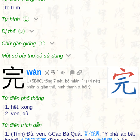
to trim
Tự hình
1
Dị thể
3
Chữ gần giống
1
Một số bài thơ có sử dụng
完
wán
ㄨㄢˊ
U+5B8C
, tổng 7 nét, bộ
mián 宀
(+4 nét)
phồn & giản thể, hình thanh & hội ý
Từ điển phổ thông
1. hết, xong
2. vẹn, đủ
Từ điển trích dẫn
1. (Tính) Đủ, vẹn. ◇Cao Bá Quát
高
伯
适
: “Y phá lạp bất