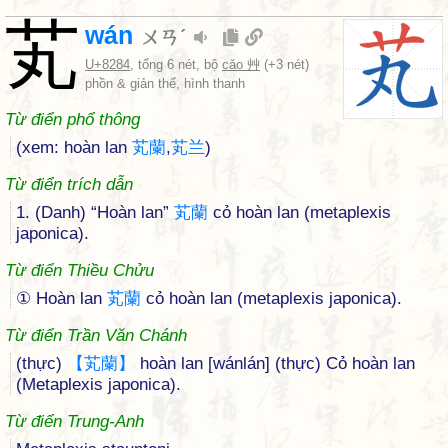
芄
wán
ㄨㄢˊ
U+8284
, tổng 6 nét, bộ
cǎo 艸
(+3 nét)
phồn & giản thể, hình thanh
Từ điển phổ thông
(xem: hoàn lan
芄
蘭
,
芄
兰
)
Từ điển trích dẫn
1. (Danh) “Hoàn lan”
芄
蘭
cỏ hoàn lan (metaplexis
japonica).
Từ điển Thiều Chửu
① Hoàn lan
芄
蘭
cỏ hoàn lan (metaplexis japonica).
Từ điển Trần Văn Chánh
(thực)
【
芄
蘭
】
hoàn lan [wánlán] (thực) Cỏ hoàn lan
(Metaplexis japonica).
Từ điển Trung-Anh