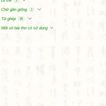
Dị thể
3
Chữ gần giống
3
Từ ghép
98
Một số bài thơ có sử dụng