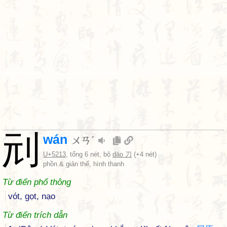
刓
wán
ㄨㄢˊ
U+5213
, tổng 6 nét, bộ
dāo 刀
(+4 nét)
phồn & giản thể, hình thanh
Từ điển phổ thông
vót, gọt, nạo
Từ điển trích dẫn