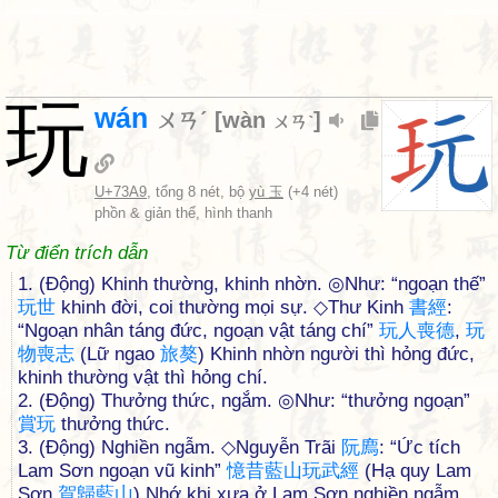
玩
wán
ㄨㄢˊ
[
wàn
]
ㄨㄢˋ
U+73A9
, tổng 8 nét, bộ
yù 玉
(+4 nét)
phồn & giản thể, hình thanh
Từ điển trích dẫn
1. (Động) Khinh thường, khinh nhờn. ◎Như: “ngoạn thế”
玩
世
khinh đời, coi thường mọi sự. ◇Thư Kinh
書
經
:
“Ngoạn nhân táng đức, ngoạn vật táng chí”
玩
人
喪
德
,
玩
物
喪
志
(Lữ ngao
旅
獒
) Khinh nhờn người thì hỏng đức,
khinh thường vật thì hỏng chí.
2. (Động) Thưởng thức, ngắm. ◎Như: “thưởng ngoạn”
賞
玩
thưởng thức.
3. (Động) Nghiền ngẫm. ◇Nguyễn Trãi
阮
廌
: “Ức tích
Lam Sơn ngoạn vũ kinh”
憶
昔
藍
山
玩
武
經
(Hạ quy Lam
Sơn
賀
歸
藍
山
) Nhớ khi xưa ở Lam Sơn nghiền ngẫm