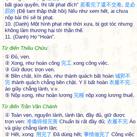
bất giao quyển, thị tất phạt đích”
若
看
完
了
還
不
交
卷
,
是
必
罰
的
(Đệ tam thập thất hồi) Nếu như xem hết, ai chưa
nộp bài thì sẽ bị phạt.
10. (Danh) Một hình phạt nhẹ thời xưa, bị gọt tóc nhưng
không làm thương hại tới thân thể.
11. (Danh) Họ “Hoàn”.
Từ điển Thiều Chửu
① Ðủ, vẹn.
② Xong, như hoàn công
完
工
xong công việc.
③ Giữ được trọn vẹn.
④ Bền chặt, kín đáo, như thành quách bất hoàn
城
郭
不
完
thành quách chẳng bền chặt. Y lí bất hoàn
衣
履
不
完
áo giầy chẳng lành, v.v.
⑤ Nộp xong, như hoàn lương
完
糧
nộp xong lương thuế.
Từ điển Trần Văn Chánh
① Toàn vẹn, nguyên lành, lành lặn, đầy đủ, giữ được
trọn vẹn:
准
備
得
很
完
善
Chuẩn bị rất đầy đủ;
衣
履
不
完
Áo
và giày chẳng lành lặn;
② Hết, xong:
用
完
了
Đã dùng hết;
事
情
做
完
了
Công việc