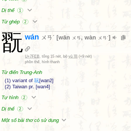
Dị thể
1
Từ ghép
2
翫
wán
ㄨㄢˊ
[
wān
,
wàn
]
ㄨㄢ
ㄨㄢˋ
U+7FEB
, tổng 15 nét, bộ
yǔ 羽
(+9 nét)
phồn thể, hình thanh
Từ điển Trung-Anh
(1) variant of
玩
[wan2]
(2) Taiwan pr. [wan4]
Tự hình
2
Dị thể
2
Một số bài thơ có sử dụng