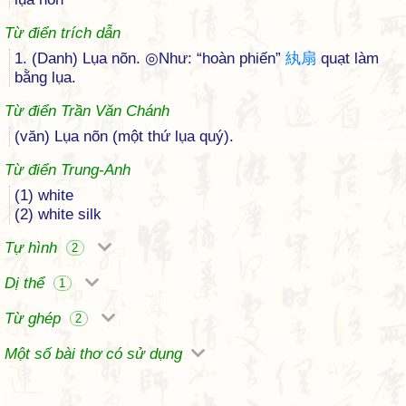
Từ điển trích dẫn
1. (Danh) Lụa nõn. ◎Như: “hoàn phiến”
紈
扇
quạt làm
bằng lụa.
Từ điển Trần Văn Chánh
(văn) Lụa nõn (một thứ lụa quý).
Từ điển Trung-Anh
(1) white
(2) white silk
Tự hình
2
Dị thể
1
Từ ghép
2
Một số bài thơ có sử dụng