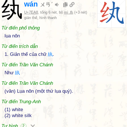
纨
wán
ㄨㄢˊ
U+7EA8
, tổng 6 nét, bộ
mì 糸
(+3 nét)
giản thể, hình thanh
Từ điển phổ thông
lụa nõn
Từ điển trích dẫn
1. Giản thể của chữ
紈
.
Từ điển Trần Văn Chánh
Như
紈
Từ điển Trần Văn Chánh
(văn) Lụa nõn (một thứ lụa quý).
Từ điển Trung-Anh
(1) white
(2) white silk
Tự hình
2