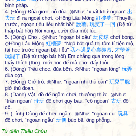
binh pháp.
4. (Động) Đùa giỡn, nô đùa. ◎Như: “xuất khứ ngoạn”
出
去
玩
đi ra ngoài chơi. ◇Hồng Lâu Mộng
紅
樓
夢
: “Thuyết
trước, ngoạn tiếu liễu nhất hồi”
說
著
,
玩
笑
了
一
回
(Đệ tứ
thập bát hồi) Nói xong, cười đùa một lúc.
5. (Động) Chơi. ◎Như: “ngoạn bì cầu”
玩
皮
球
chơi bóng.
◇Hồng Lâu Mộng
紅
樓
夢
: “Ngã bất quá thị tâm lí tiện mộ,
tài học trước ngoạn bãi liễu”
我
不
過
是
心
裏
羨
慕
,
才
學
著
玩
罷
了
(Đệ tứ thập bát hồi) Em chẳng qua trong lòng
thấy thích (thơ), mới học để mà chơi đấy thôi.
6. (Động) Trêu chọc, đùa bỡn. ◎Như: “ngoạn lộng”
玩
弄
đùa cợt.
7. (Động) Giở trò. ◎Như: “ngoạn nhi thủ oản”
玩
兒
手
腕
giở thủ đoạn.
8. (Danh) Vật, đồ để ngắm chơi, thưởng thức. ◎Như:
“trân ngoạn”
珍
玩
đồ chơi quý báu, “cổ ngoạn”
古
玩
đồ
cổ.
9. (Tính) Dùng để chơi, ngắm. ◎Như: “ngoạn cụ”
玩
具
đồ chơi, “ngoạn ngẫu”
玩
偶
búp bê, ông phỗng.
Từ điển Thiều Chửu