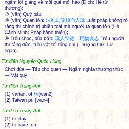
ngẫm lời giảng về mỗi quẻ mỗi hào (Dịch: Hệ từ
thượng);
⑦ (văn) Quý báu;
⑧ (văn) Quen lờn:
法
亂
則
政
煩
而
人
玩
Luật pháp không rõ
ràng thì chính trị phiền toái mà người ta quen lờn (Hà
Cảnh Minh: Pháp hành thiên);
⑨ Trêu chọc, đùa bỡn:
玩
人
喪
德
，
玩
物
喪
志
Trêu người
thì táng đức, trêu vật thì táng chí (Thượng thư: Lữ
ngao).
Từ điển Nguyễn Quốc Hùng
Chơi đùa — Tập cho quen — Ngắm nghía thưởng thức
— Vật quý.
Từ điển Trung-Anh
(1) variant of
玩
[wan2]
(2) Taiwan pr. [wan4]
Từ điển Trung-Anh
(1) to play
(2) to have fun