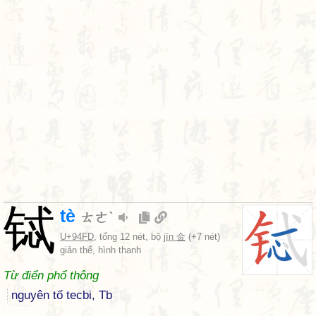
铽
tè
ㄊㄜˋ
U+94FD
, tổng 12 nét, bộ
jīn 金
(+7 nét)
giản thể, hình thanh
Từ điển phổ thông
nguyên tố tecbi, Tb