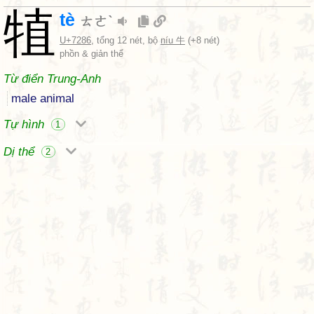
犆
tè
ㄊㄜˋ
U+7286
, tổng 12 nét, bộ
níu 牛
(+8 nét)
phồn & giản thể
Từ điển Trung-Anh
male animal
Tự hình
1
Dị thể
2