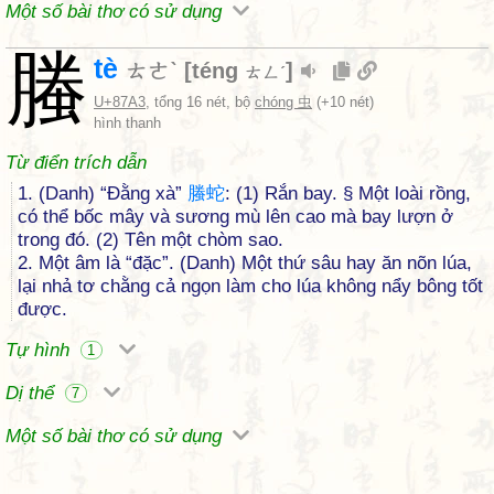
Một số bài thơ có sử dụng
螣
tè
ㄊㄜˋ
[
téng
]
ㄊㄥˊ
U+87A3
, tổng 16 nét, bộ
chóng 虫
(+10 nét)
hình thanh
Từ điển trích dẫn
1. (Danh) “Đằng xà”
螣
蛇
: (1) Rắn bay. § Một loài rồng,
có thể bốc mây và sương mù lên cao mà bay lượn ở
trong đó. (2) Tên một chòm sao.
2. Một âm là “đặc”. (Danh) Một thứ sâu hay ăn nõn lúa,
lại nhả tơ chằng cả ngọn làm cho lúa không nẩy bông tốt
được.
Tự hình
1
Dị thể
7
Một số bài thơ có sử dụng