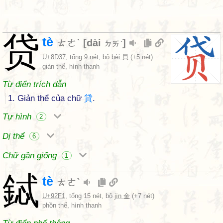
贷
tè
ㄊㄜˋ
[
dài
]
ㄉㄞˋ
U+8D37
, tổng 9 nét, bộ
bèi 貝
(+5 nét)
giản thể, hình thanh
Từ điển trích dẫn
1. Giản thể của chữ
貸
.
Tự hình
2
Dị thể
6
Chữ gần giống
1
鋱
tè
ㄊㄜˋ
U+92F1
, tổng 15 nét, bộ
jīn 金
(+7 nét)
phồn thể, hình thanh