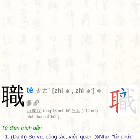
職
tè
ㄊㄜˋ
[
zhí
,
zhì
]
ㄓˊ
ㄓˋ
U+8077
, tổng 18 nét, bộ
ěr 耳
(+12 nét)
hình thanh & hội ý
Từ điển trích dẫn
1. (Danh) Sự vụ, công tác, việc quan. ◎Như: “từ chức”