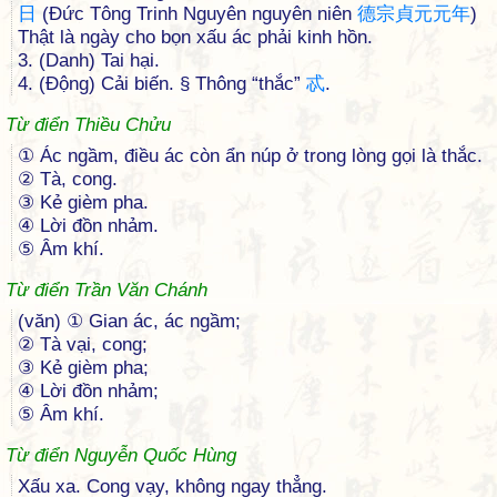
日
(Đức Tông Trinh Nguyên nguyên niên
德
宗
貞
元
元
年
)
Thật là ngày cho bọn xấu ác phải kinh hồn.
3. (Danh) Tai hại.
4. (Động) Cải biến. § Thông “thắc”
忒
.
Từ điển Thiều Chửu
① Ác ngầm, điều ác còn ẩn núp ở trong lòng gọi là thắc.
② Tà, cong.
③ Kẻ gièm pha.
④ Lời đồn nhảm.
⑤ Âm khí.
Từ điển Trần Văn Chánh
(văn) ① Gian ác, ác ngầm;
② Tà vại, cong;
③ Kẻ gièm pha;
④ Lời đồn nhảm;
⑤ Âm khí.
Từ điển Nguyễn Quốc Hùng
Xấu xa. Cong vạy, không ngay thẳng.