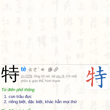
特
tè
ㄊㄜˋ
U+7279
, tổng 10 nét, bộ
níu 牛
(+6 nét)
phồn & giản thể, hình thanh
Từ điển phổ thông
1. con trâu đực
2. riêng biệt, đặc biệt, khác hẳn mọi thứ