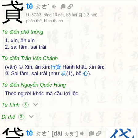
貣
tè
ㄊㄜˋ
U+8CA3
, tổng 10 nét, bộ
bèi 貝
(+3 nét)
phồn thể, hình thanh
Từ điển phổ thông
1. xin, ăn xin
2. sai lầm, sai trái
Từ điển Trần Văn Chánh
(văn) ① Xin, ăn xin:
行
貣
Hành khất, xin ăn;
② Sai lầm, sai trái (như
忒
(1), bộ
心
).
Từ điển Nguyễn Quốc Hùng
Theo người khác mà cầu lợi lộc.
Tự hình
3
Dị thể
3
tè
ㄊㄜˋ
[
dài
]
ㄉㄞˋ