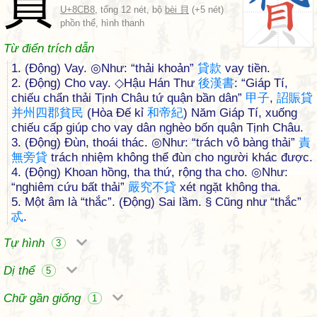
貸
U+8CB8
, tổng 12 nét, bộ
bèi 貝
(+5 nét)
phồn thể, hình thanh
Từ điển trích dẫn
1. (Động) Vay. ◎Như: “thải khoản”
貸
款
vay tiền.
2. (Động) Cho vay. ◇Hậu Hán Thư
後
漢
書
: “Giáp Tí,
chiếu chẩn thải Tịnh Châu tứ quận bần dân”
甲
子
,
詔
賑
貸
并
州
四
郡
貧
民
(Hòa Đế kỉ
和
帝
紀
) Năm Giáp Tí, xuống
chiếu cấp giúp cho vay dân nghèo bốn quận Tịnh Châu.
3. (Động) Đùn, thoái thác. ◎Như: “trách vô bàng thải”
責
無
旁
貸
trách nhiệm không thể đùn cho người khác được.
4. (Động) Khoan hồng, tha thứ, rộng tha cho. ◎Như:
“nghiêm cứu bất thải”
嚴
究
不
貸
xét ngặt không tha.
5. Một âm là “thắc”. (Động) Sai lầm. § Cũng như “thắc”
忒
.
Tự hình
3
Dị thể
5
Chữ gần giống
1