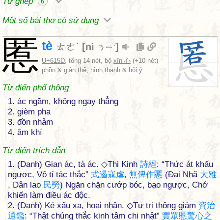
Từ ghép
6
Một số bài thơ có sử dụng
慝
tè
ㄊㄜˋ
[
nì
]
ㄋㄧˋ
U+615D
, tổng 14 nét, bộ
xīn 心
(+10 nét)
phồn & giản thể, hình thanh & hội ý
Từ điển phổ thông
1. ác ngầm, không ngay thẳng
2. gièm pha
3. đồn nhảm
4. âm khí
Từ điển trích dẫn
1. (Danh) Gian ác, tà ác. ◇Thi Kinh
詩
經
: “Thức át khấu
ngược, Vô tỉ tác thắc”
式
遏
寇
虐
,
無
俾
作
慝
(Đại Nhã
大
雅
, Dân lao
民
勞
) Ngăn chặn cướp bóc, bạo ngược, Chớ
khiến làm điều ác độc.
2. (Danh) Kẻ xấu xa, hoại nhân. ◇Tư trị thông giám
資
治
通
鑑
: “Thật chúng thắc kinh tâm chi nhật”
實
眾
慝
驚
心
之