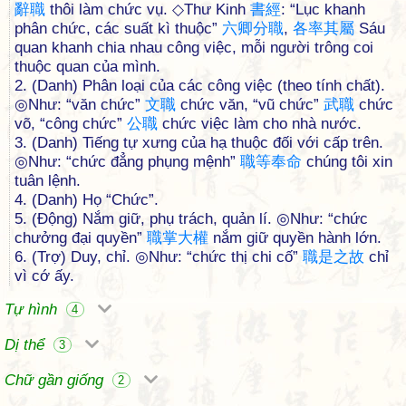
辭
職
thôi làm chức vụ. ◇Thư Kinh
書
經
: “Lục khanh
phân chức, các suất kì thuộc”
六
卿
分
職
,
各
率
其
屬
Sáu
quan khanh chia nhau công việc, mỗi người trông coi
thuộc quan của mình.
2. (Danh) Phân loại của các công việc (theo tính chất).
◎Như: “văn chức”
文
職
chức văn, “vũ chức”
武
職
chức
võ, “công chức”
公
職
chức việc làm cho nhà nước.
3. (Danh) Tiếng tự xưng của hạ thuộc đối với cấp trên.
◎Như: “chức đẳng phụng mệnh”
職
等
奉
命
chúng tôi xin
tuân lệnh.
4. (Danh) Họ “Chức”.
5. (Động) Nắm giữ, phụ trách, quản lí. ◎Như: “chức
chưởng đại quyền”
職
掌
大
權
nắm giữ quyền hành lớn.
6. (Trợ) Duy, chỉ. ◎Như: “chức thị chi cố”
職
是
之
故
chỉ
vì cớ ấy.
Tự hình
4
Dị thể
3
Chữ gần giống
2