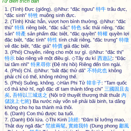
Từ điển trích dẫn
1. (Tính) Đực (giống). ◎Như: “đặc ngưu”
特
牛
trâu đực,
“đặc sinh”
特
牲
muông sinh đực.
2. (Tính) Khác hẳn, vượt hơn bình thường. ◎Như: “đặc
thù”
特
殊
riêng biệt, “đặc sắc”
特
色
sắc thái riêng, “đặc
sản”
特
產
sản phẩm đặc biệt, “đặc quyền”
特
權
quyền lợi
đặc biệt, “đặc tính”
特
性
tính chất riêng, “đặc trưng”
特
徵
vẻ đặc biệt, “đặc giá”
特
價
giá đặc biệt.
3. (Phó) Chuyên, riêng cho một sự gì. ◎Như: “đặc thị”
特
示
bảo riêng về một điều gì. ◇Tây du kí
西
遊
記
: “Đặc
lai tầm nhĩ”
特
來
尋
你
(Đệ nhị hồi) Riêng đến tìm ngài.
4. (Phó) Chỉ. ◎Như: “bất đặc thử dã”
不
特
此
也
không
phải chỉ có thế, không những thế.
5. (Phó) Suông, không. ◇Hàn Phi Tử
韓
非
子
: “Tam quốc
cố thả khứ hĩ, ngô đặc dĩ tam thành tống chi”
三
國
固
且
去
矣
,
吾
特
以
三
城
送
之
(Nội trữ thuyết thượng thất thuật
內
儲
說
上
七
術
) Ba nước này vốn sẽ phải bãi binh, ta dâng
không cho họ ba thành mà thôi.
6. (Danh) Con thú được ba tuổi.
7. (Danh) Đôi lứa. ◇Thi Kinh
詩
經
: “Đãm bỉ lưỡng mao,
Thật duy ngã đặc”
髧
彼
兩
髦
,
實
維
我
特
(Dung phong
鄘
風