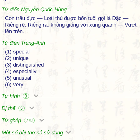
Từ điển Nguyễn Quốc Hùng
Con trâu đực — Loài thú được bốn tuổi gọi là Đặc —
Riêng rẽ. Riêng ra, không giống với xung quanh — Vượt
lên trên.
Từ điển Trung-Anh
(1) special
(2) unique
(3) distinguished
(4) especially
(5) unusual
(6) very
Tự hình
3
Dị thể
5
Từ ghép
778
Một số bài thơ có sử dụng