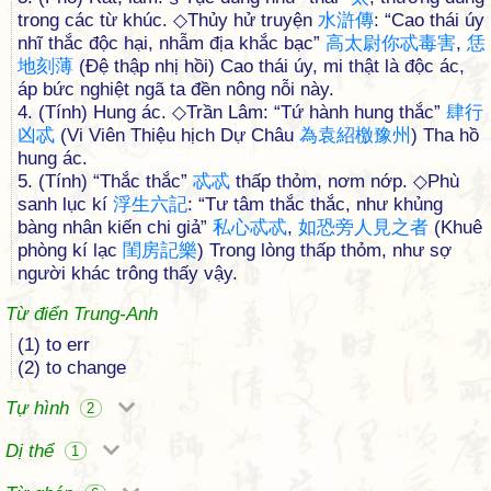
trong các từ khúc. ◇Thủy hử truyện
水
滸
傳
: “Cao thái úy
nhĩ thắc độc hại, nhẫm địa khắc bạc”
高
太
尉
你
忒
毒
害
,
恁
地
刻
薄
(Đệ thập nhị hồi) Cao thái úy, mi thật là độc ác,
áp bức nghiệt ngã ta đền nông nỗi này.
4. (Tính) Hung ác. ◇Trần Lâm: “Tứ hành hung thắc”
肆
行
凶
忒
(Vi Viên Thiệu hịch Dự Châu
為
袁
紹
檄
豫
州
) Tha hồ
hung ác.
5. (Tính) “Thắc thắc”
忒
忒
thấp thỏm, nơm nớp. ◇Phù
sanh lục kí
浮
生
六
記
: “Tư tâm thắc thắc, như khủng
bàng nhân kiến chi giả”
私
心
忒
忒
,
如
恐
旁
人
見
之
者
(Khuê
phòng kí lạc
閨
房
記
樂
) Trong lòng thấp thỏm, như sợ
người khác trông thấy vậy.
Từ điển Trung-Anh
(1) to err
(2) to change
Tự hình
2
Dị thể
1