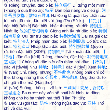
người tài đức (Tam quốc chí);
③ Riêng, chuyên, đặc biệt:
特
立
獨
行
Đi đứng một mình
(không a dua theo ai);
特
示
Dặn bảo riêng về điều gì;
河
東
吾
股
肱
郡
，
故
特
召
君
耳
Hà Đông là quận tay chân của
tôi, nên tôi mới đặc biệt vời ông đến (Sử kí).
【
特
別
】
đặc biệt [tèbié] Đặc biệt, khác thường, rất đỗi:
特
別
是
Nhất là;
他
的
口
音
很
特
別
Giọng anh ấy rất đặc biệt;
特
別
儲
備
基
金
Quĩ dự trữ đặc biệt;
特
別
大
減
價
Đại hạ giá đặc
biệt;
特
別
法
人
Pháp nhân đặc biệt;
特
別
股
息
Cổ tức đặc
biệt;
特
別
進
口
Nhập khẩu đặc biệt;
特
別
提
款
權
Quyền
rút tiền đặc biệt (SDR);
特
別
帳
戶
Tài khoản đặc biệt;
【
特
地
】
đặc địa [tèdì] Riêng, chuyên, đặc biệt:
我
們
特
地
來
這
裡
訪
問
Chúng tôi đặc biệt đến thăm nơi đây;
【
特
爲
】
đặc vị [tèwèi] Như
特
地
;
【
特
意
】
đặc ý [tèyì] Xem
特
地
;
④ (văn) Chỉ, riêng, những:
不
特
此
也
Không phải chỉ có
thế, không những thế;
公
罷
矣
，
吾
特
戲
耳
Ông thôi đi, tôi
chỉ giỡn thôi mà (Hán thư);
⑤ (văn) Suông, không... vô ích:
三
國
固
且
去
矣
，
吾
特
以
三
城
送
之
Ba nước này vốn sẽ phải bãi binh, ta dâng
không cho họ ba thành mà thôi (Hàn Phi tử);
⑥ Đặc vụ (gọi tắt):
防
特
Phòng ngừa đặc vụ;
匪
特
Thổ
phỉ và đặc vụ.