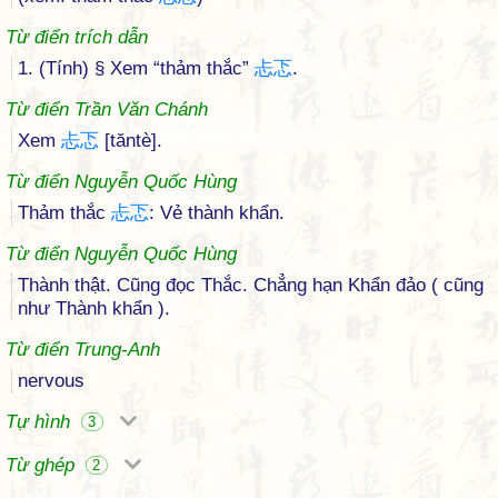
Từ điển trích dẫn
1. (Tính) § Xem “thảm thắc”
忐
忑
.
Từ điển Trần Văn Chánh
Xem
忐
忑
[tăntè].
Từ điển Nguyễn Quốc Hùng
Thảm thắc
忐
忑
: Vẻ thành khẩn.
Từ điển Nguyễn Quốc Hùng
Thành thật. Cũng đọc Thắc. Chẳng hạn Khẩn đảo ( cũng
như Thành khẩn ).
Từ điển Trung-Anh
nervous
Tự hình
3
Từ ghép
2