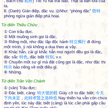
, Bách chu
柏
舟
) Tóc rủ hai trái đào, Thật là bạn lứa của
ta.
8. (Danh) Gián điệp, đặc vụ. ◎Như: “phòng đặc”
防
特
phòng ngừa gián điệp phá hoại.
Từ điển Thiều Chửu
① Con trâu đực.
② Một muông sinh gọi là đặc.
③ Riêng một, như đặc lập độc hành
特
立
獨
行
đi đứng
một mình, ý nói không a dua theo ai vậy.
④ Khác hẳn, cái gì khắc hẳn mọi người đều gọi là đặc,
đặc sắc
特
色
, đặc biệt
特
別
, v.v.
⑤ Chuyên một sự gì mà đặt cũng gọi là đặc, như đặc thị
特
示
bảo riêng về một điều gì.
⑥ Những.
Từ điển Trần Văn Chánh
① (văn) Trâu đực;
② Đặc biệt, càng:
特
大
號
的
鞋
Giày cỡ to đặc biệt;
今
天
下
尚
未
定
，
此
特
求
賢
之
急
時
也
Nay thiên hạ vẫn còn chưa
định yên, lúc này đặc biệt (càng) là lúc cần phải gấp cầu