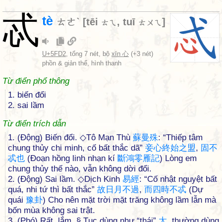
忒
tè
ㄊㄜˋ
[
tēi
,
tuī
]
ㄊㄟ
ㄊㄨㄟ
U+5FD2
, tổng 7 nét, bộ
xīn 心
(+3 nét)
phồn & giản thể, hình thanh
Từ điển phổ thông
1. biến đổi
2. sai lầm
Từ điển trích dẫn
1. (Động) Biến đổi. ◇Tô Mạn Thù
蘇
曼
殊
: “Thiếp tâm
chung thủy chi minh, cố bất thắc dã”
妾
心
終
始
之
盟
,
固
不
忒
也
(Đoạn hồng linh nhạn kí
斷
鴻
零
雁
記
) Lòng em
chung thủy thế nào, vẫn không dời đổi.
2. (Động) Sai lầm. ◇Dịch Kinh
易
經
: “Cố nhật nguyệt bất
quá, nhi tứ thì bất thắc”
故
日
月
不
過
,
而
四
時
不
忒
(Dự
quái
豫
卦
) Cho nên mặt trời mặt trăng không lầm lẫn mà
bốn mùa không sai trật.
3. (Phó) Rất, lắm. § Tục dùng như “thái”
太
, thường dùng