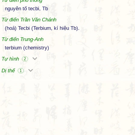
Từ điển phổ thông
nguyên tố tecbi, Tb
Từ điển Trần Văn Chánh
(hoá) Tecbi (Terbium, kí hiệu Tb).
Từ điển Trung-Anh
terbium (chemistry)
Tự hình
2
Dị thể
1