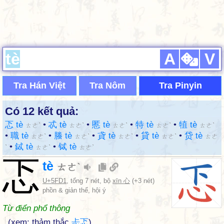
A
V
Tra Hán Việt
Tra Nôm
Tra Pinyin
Có 12 kết quả:
忑 tè
•
忒 tè
•
慝 tè
•
特 tè
•
犆 tè
ㄊㄜˋ
ㄊㄜˋ
ㄊㄜˋ
ㄊㄜˋ
ㄊㄜˋ
•
職 tè
•
螣 tè
•
貣 tè
•
貸 tè
•
贷 tè
ㄊㄜˋ
ㄊㄜˋ
ㄊㄜˋ
ㄊㄜˋ
ㄊㄜ
•
鋱 tè
•
铽 tè
ˋ
ㄊㄜˋ
ㄊㄜˋ
忑
tè
ㄊㄜˋ
U+5FD1
, tổng 7 nét, bộ
xīn 心
(+3 nét)
phồn & giản thể, hội ý
Từ điển phổ thông
(xem: thảm thắc
忐
忑
)