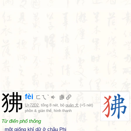
狒
fèi
ㄈㄟˋ
U+72D2
, tổng 8 nét, bộ
quǎn 犬
(+5 nét)
phồn & giản thể, hình thanh
Từ điển phổ thông
một giống khỉ dữ ở châu Phi