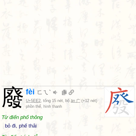
廢
fèi
ㄈㄟˋ
U+5EE2
, tổng 15 nét, bộ
ān 广
(+12 nét)
phồn thể, hình thanh
Từ điển phổ thông
bỏ đi, phế thải