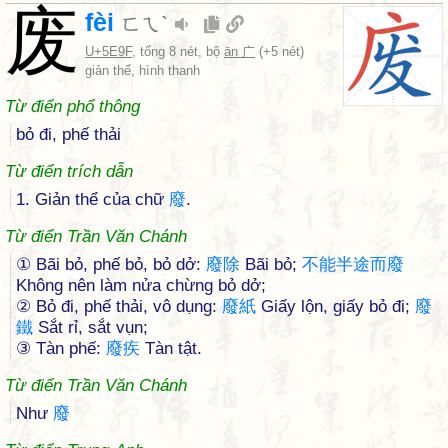
废
fèi
ㄈㄟˋ
U+5E9F
, tổng 8 nét, bộ
ān 广
(+5 nét)
giản thể, hình thanh
Từ điển phổ thông
bỏ đi, phế thải
Từ điển trích dẫn
1. Giản thể của chữ
廢
.
Từ điển Trần Văn Chánh
① Bãi bỏ, phế bỏ, bỏ dở:
廢
除
Bãi bỏ;
不
能
半
途
而
廢
Không nên làm nửa chừng bỏ dở;
② Bỏ đi, phế thải, vô dụng:
廢
紙
Giấy lộn, giấy bỏ đi;
廢
鐵
Sắt rỉ, sắt vụn;
③ Tàn phế:
廢
疾
Tàn tật.
Từ điển Trần Văn Chánh
Như
廢