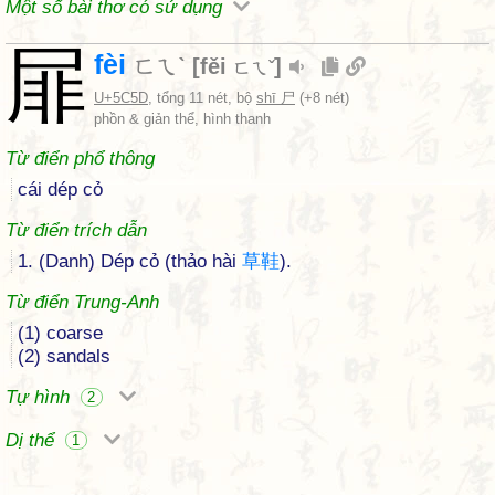
Một số bài thơ có sử dụng
屝
fèi
ㄈㄟˋ
[
fěi
]
ㄈㄟˇ
U+5C5D
, tổng 11 nét, bộ
shī 尸
(+8 nét)
phồn & giản thể, hình thanh
Từ điển phổ thông
cái dép cỏ
Từ điển trích dẫn
1. (Danh) Dép cỏ (thảo hài
草
鞋
).
Từ điển Trung-Anh
(1) coarse
(2) sandals
Tự hình
2
Dị thể
1