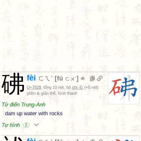
砩
fèi
ㄈㄟˋ
[
fú
]
ㄈㄨˊ
U+7829
, tổng 10 nét, bộ
shí 石
(+5 nét)
phồn & giản thể, hình thanh
Từ điển Trung-Anh
dam up water with rocks
Tự hình
2