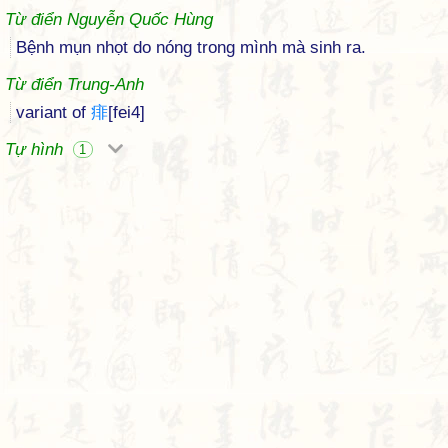
Từ điển Nguyễn Quốc Hùng
Bệnh mụn nhọt do nóng trong mình mà sinh ra.
Từ điển Trung-Anh
variant of
痱
[fei4]
Tự hình
1