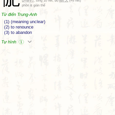
U+4FF7
, tổng 10 nét, bộ
rén 人
(+8 nét)
phồn & giản thể
Từ điển Trung-Anh
(1) (meaning unclear)
(2) to renounce
(3) to abandon
Tự hình
1