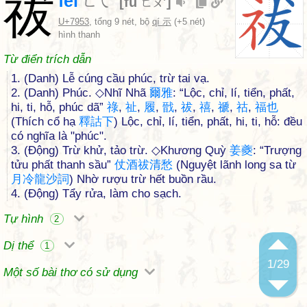
祓
fèi
ㄈㄟˋ
[
fú
]
ㄈㄨˊ
U+7953
, tổng 9 nét, bộ
qí 示
(+5 nét)
hình thanh
Từ điển trích dẫn
1. (Danh) Lễ cúng cầu phúc, trừ tai vạ.
2. (Danh) Phúc. ◇Nhĩ Nhã
爾
雅
: “Lộc, chỉ, lí, tiển, phất,
hi, ti, hỗ, phúc dã”
祿
,
祉
,
履
,
戩
,
祓
,
禧
,
禠
,
祜
,
福
也
(Thích cổ hạ
釋
詁
下
) Lộc, chỉ, lí, tiển, phất, hi, ti, hỗ: đều
có nghĩa là "phúc".
3. (Động) Trừ khử, tảo trừ. ◇Khương Quỳ
姜
夔
: “Trượng
tửu phất thanh sầu”
仗
酒
祓
清
愁
(Nguyệt lãnh long sa từ
月
冷
龍
沙
詞
) Nhờ rượu trừ hết buồn rầu.
4. (Động) Tẩy rửa, làm cho sạch.
Tự hình
2
Dị thể
1
1
/29
Một số bài thơ có sử dụng