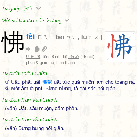
Từ ghép
64
Một số bài thơ có sử dụng
怫
fèi
ㄈㄟˋ
[
bèi
,
fú
]
ㄅㄟˋ
ㄈㄨˊ
U+602B
, tổng 8 nét, bộ
xīn 心
(+5 nét)
phồn & giản thể, hình thanh
Từ điển Thiều Chửu
① Uất, phật uất
怫
鬱
uất tức quá muốn làm cho toang ra.
② Một âm là phí. Bừng bừng, tả cái sắc nổi giận.
Từ điển Trần Văn Chánh
(văn) Uất, sầu muộn, căm phẫn.
Từ điển Trần Văn Chánh
(văn) Bừng bừng nổi giận.