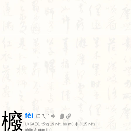
櫠
fèi
ㄈㄟˋ
U+6AE0
, tổng 19 nét, bộ
mù 木
(+15 nét)
phồn & giản thể