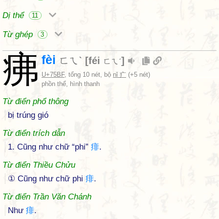
Dị thể
11
Từ ghép
3
疿
fèi
ㄈㄟˋ
[
féi
]
ㄈㄟˊ
U+75BF
, tổng 10 nét, bộ
nǐ 疒
(+5 nét)
phồn thể, hình thanh
Từ điển phổ thông
bị trúng gió
Từ điển trích dẫn
1. Cũng như chữ “phi”
痱
.
Từ điển Thiều Chửu
① Cũng như chữ phi
痱
.
Từ điển Trần Văn Chánh
Như
痱
.