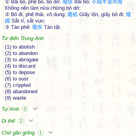
① Bãi bỏ, phế bỏ, bỏ dở:
廢
除
Bãi bỏ;
不
能
半
途
而
廢
Không nên làm nửa chừng bỏ dở;
② Bỏ đi, phế thải, vô dụng:
廢
紙
Giấy lộn, giấy bỏ đi;
廢
鐵
Sắt rỉ, sắt vụn;
③ Tàn phế:
廢
疾
Tàn tật.
Từ điển Trung-Anh
(1) to abolish
(2) to abandon
(3) to abrogate
(4) to discard
(5) to depose
(6) to oust
(7) crippled
(8) abandoned
(9) waste
Tự hình
3
Dị thể
2
Chữ gần giống
1