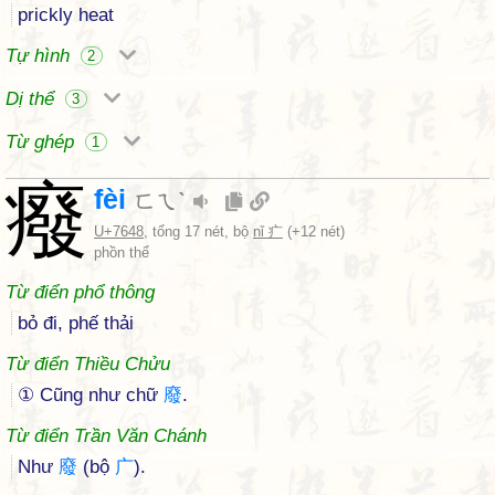
prickly heat
Tự hình
2
Dị thể
3
Từ ghép
1
癈
fèi
ㄈㄟˋ
U+7648
, tổng 17 nét, bộ
nǐ 疒
(+12 nét)
phồn thể
Từ điển phổ thông
bỏ đi, phế thải
Từ điển Thiều Chửu
① Cũng như chữ
廢
.
Từ điển Trần Văn Chánh
Như
廢
(bộ
广
).