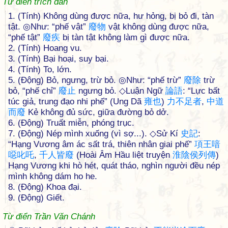
Từ điển trích dẫn
1. (Tính) Không dùng được nữa, hư hỏng, bị bỏ đi, tàn
tật. ◎Như: “phế vật”
廢
物
vật không dùng được nữa,
“phế tật”
廢
疾
bị tàn tật không làm gì được nữa.
2. (Tính) Hoang vu.
3. (Tính) Bại hoại, suy bại.
4. (Tính) To, lớn.
5. (Động) Bỏ, ngưng, trừ bỏ. ◎Như: “phế trừ”
廢
除
trừ
bỏ, “phế chỉ”
廢
止
ngưng bỏ. ◇Luận Ngữ
論
語
: “Lực bất
túc giả, trung đạo nhi phế” (Ung Dã
雍
也
)
力
不
足
者
,
中
道
而
廢
Kẻ không đủ sức, giữa đường bỏ dở.
6. (Động) Truất miễn, phóng trục.
7. (Động) Nép mình xuống (vì sợ...). ◇Sử Kí
史
記
:
“Hạng Vương âm ác sất trá, thiên nhân giai phế”
項
王
喑
噁
叱
吒
,
千
人
皆
廢
(Hoài Âm Hầu liệt truyện
淮
陰
侯
列
傳
)
Hạng Vương khi hò hét, quát tháo, nghìn người đều nép
mình không dám ho he.
8. (Động) Khoa đại.
9. (Động) Giết.
Từ điển Trần Văn Chánh