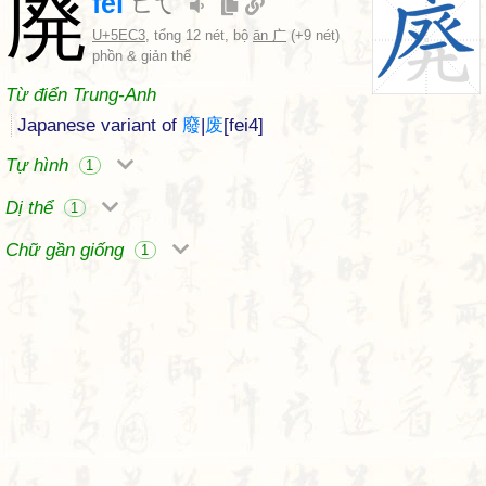
廃
fèi
ㄈㄟˋ
U+5EC3
, tổng 12 nét, bộ
ān 广
(+9 nét)
phồn & giản thể
Từ điển Trung-Anh
Japanese variant of
廢
|
废
[fei4]
Tự hình
1
Dị thể
1
Chữ gần giống
1