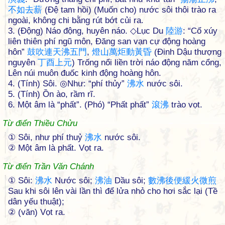
不
如
去
薪
(Đệ tam hồi) (Muốn cho) nước sôi thôi trào ra
ngoài, không chi bằng rút bớt củi ra.
3. (Động) Náo động, huyên náo. ◇Lục Du
陸
游
: “Cổ xúy
liên thiên phí ngũ môn, Đăng san vạn cự động hoàng
hôn”
鼓
吹
連
天
沸
五
門
,
燈
山
萬
炬
動
黃
昏
(Đinh Dậu thượng
nguyên
丁
酉
上
元
) Trống nổi liền trời náo động năm cổng,
Lên núi muôn đuốc kinh động hoàng hôn.
4. (Tính) Sôi. ◎Như: “phí thủy”
沸
水
nước sôi.
5. (Tính) Ồn ào, rầm rĩ.
6. Một âm là “phất”. (Phó) “Phất phất”
滾
沸
trào vọt.
Từ điển Thiều Chửu
① Sôi, như phí thuỷ
沸
水
nước sôi.
② Một âm là phất. Vọt ra.
Từ điển Trần Văn Chánh
① Sôi:
沸
水
Nước sôi;
沸
油
Dầu sôi;
數
沸
後
便
緩
火
微
煎
Sau khi sôi lên vài lần thì để lửa nhỏ cho hơi sắc lại (Tề
dân yếu thuật);
② (văn) Vọt ra.