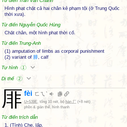
Từ điển Trần Văn Chánh
Hình phạt chặt cả hai chân kẻ phạm tội (ở Trung Quốc
thời xưa).
Từ điển Nguyễn Quốc Hùng
Chặt chân, một hình phạt thời cổ.
Từ điển Trung-Anh
(1) amputation of limbs as corporal punishment
(2) variant of
腓
, calf
Tự hình
1
Dị thể
2
厞
fèi
ㄈㄟˋ
U+539E
, tổng 10 nét, bộ
hàn 厂
(+8 nét)
phồn & giản thể, hình thanh
Từ điển trích dẫn
1. (Tính) Che, lấp.