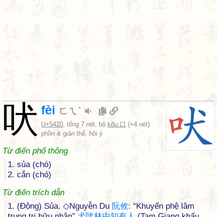
吠
fèi
ㄈㄟˋ
U+5420
, tổng 7 nét, bộ
kǒu 口
(+4 nét)
phồn & giản thể, hội ý
Từ điển phổ thông
1. sủa (chó)
2. cắn (chó)
Từ điển trích dẫn
1. (Động) Sủa. ◇Nguyễn Du
阮
攸
: “Khuyển phệ lâm
trung tri hữu nhân”
犬
吠
林
中
知
有
人
(Tam Giang khẩu