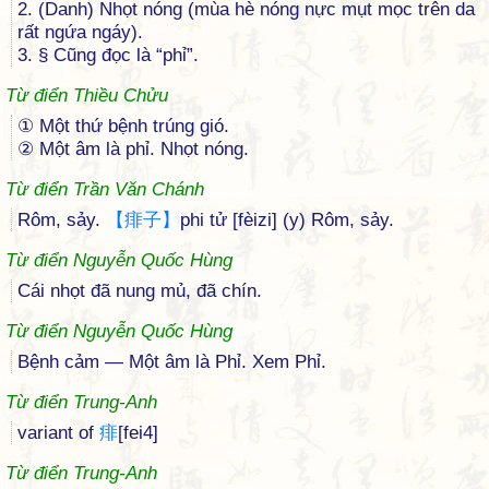
2. (Danh) Nhọt nóng (mùa hè nóng nực mụt mọc trên da
rất ngứa ngáy).
3. § Cũng đọc là “phỉ”.
Từ điển Thiều Chửu
① Một thứ bệnh trúng gió.
② Một âm là phỉ. Nhọt nóng.
Từ điển Trần Văn Chánh
Rôm, sảy.
【
痱
子
】
phi tử [fèizi] (y) Rôm, sảy.
Từ điển Nguyễn Quốc Hùng
Cái nhọt đã nung mủ, đã chín.
Từ điển Nguyễn Quốc Hùng
Bệnh cảm — Một âm là Phỉ. Xem Phỉ.
Từ điển Trung-Anh
variant of
痱
[fei4]
Từ điển Trung-Anh