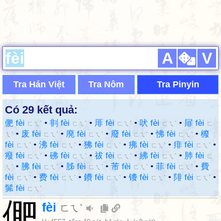
A
V
Tra Hán Việt
Tra Nôm
Tra Pinyin
Có 29 kết quả:
俷 fèi
•
剕 fèi
•
厞 fèi
•
吠 fèi
•
屝 fèi
ㄈㄟˋ
ㄈㄟˋ
ㄈㄟˋ
ㄈㄟˋ
ㄈ
•
废 fèi
•
廃 fèi
•
廢 fèi
•
怫 fèi
•
櫠
ㄟˋ
ㄈㄟˋ
ㄈㄟˋ
ㄈㄟˋ
ㄈㄟˋ
fèi
•
沸 fèi
•
狒 fèi
•
疿 fèi
•
痱 fèi
•
ㄈㄟˋ
ㄈㄟˋ
ㄈㄟˋ
ㄈㄟˋ
ㄈㄟˋ
癈 fèi
•
砩 fèi
•
祓 fèi
•
紼 fèi
•
肺 fèi
ㄈㄟˋ
ㄈㄟˋ
ㄈㄟˋ
ㄈㄟˋ
ㄈ
•
胇 fèi
•
胏 fèi
•
芾 fèi
•
菲 fèi
•
費
ㄟˋ
ㄈㄟˋ
ㄈㄟˋ
ㄈㄟˋ
ㄈㄟˋ
fèi
•
费 fèi
•
鐨 fèi
•
镄 fèi
•
陫 fèi
•
ㄈㄟˋ
ㄈㄟˋ
ㄈㄟˋ
ㄈㄟˋ
ㄈㄟˋ
髴 fèi
ㄈㄟˋ
俷
fèi
ㄈㄟˋ