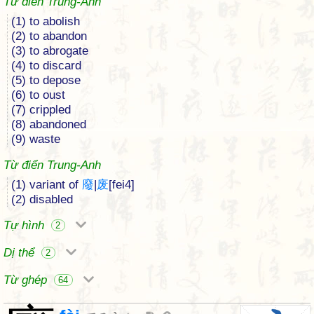
Từ điển Trung-Anh
(1) to abolish
(2) to abandon
(3) to abrogate
(4) to discard
(5) to depose
(6) to oust
(7) crippled
(8) abandoned
(9) waste
Từ điển Trung-Anh
(1) variant of
廢
|
废
[fei4]
(2) disabled
Tự hình
2
Dị thể
2
Từ ghép
64