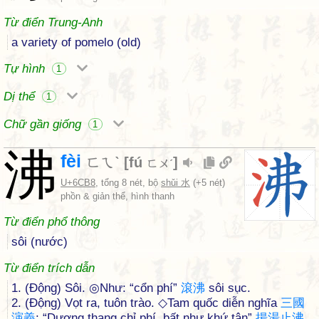
Từ điển Trung-Anh
a variety of pomelo (old)
Tự hình
1
Dị thể
1
Chữ gần giống
1
沸
fèi
ㄈㄟˋ
[
fú
]
ㄈㄨˊ
U+6CB8
, tổng 8 nét, bộ
shǔi 水
(+5 nét)
phồn & giản thể, hình thanh
Từ điển phổ thông
sôi (nước)
Từ điển trích dẫn
1. (Động) Sôi. ◎Như: “cổn phí”
滾
沸
sôi sục.
2. (Động) Vọt ra, tuôn trào. ◇Tam quốc diễn nghĩa
三
國
演
義
: “Dương thang chỉ phí, bất như khứ tân”
揚
湯
止
沸
,