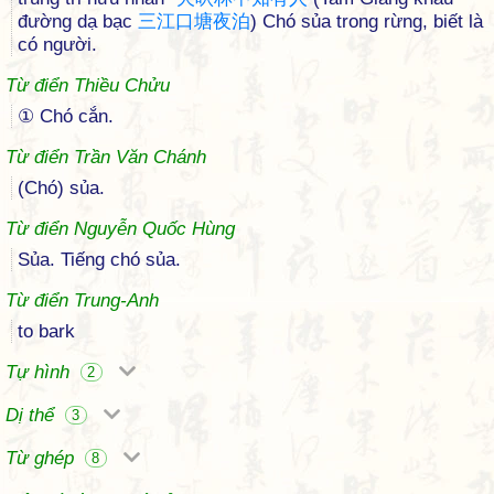
đường dạ bạc
三
江
口
塘
夜
泊
) Chó sủa trong rừng, biết là
có người.
Từ điển Thiều Chửu
① Chó cắn.
Từ điển Trần Văn Chánh
(Chó) sủa.
Từ điển Nguyễn Quốc Hùng
Sủa. Tiếng chó sủa.
Từ điển Trung-Anh
to bark
Tự hình
2
Dị thể
3
Từ ghép
8