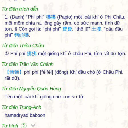
Từ điển trích dẫn
1. (Danh) “Phí phí”
狒
狒
(Papio) một loài khỉ ở Phi Châu,
môi mõm chìa ra, lông gáy rậm, có sức mạnh, tính dữ
tợn. § Còn gọi là: “phí phí”
費
費
, “thổ lũ”
土
塿
, “cẩu đầu
phí”
狗
頭
狒
.
Từ điển Thiều Chửu
① Phí phí
狒
狒
một giống khỉ ở châu Phi, tính rất dữ tợn.
Từ điển Trần Văn Chánh
【
狒
狒
】
phí phí [fèifèi] (động) Khỉ đầu chó (ở Châu Phi,
rất dữ).
Từ điển Nguyễn Quốc Hùng
Tên một loài khỉ giống như con sư tử.
Từ điển Trung-Anh
hamadryad baboon
Tự hình
2