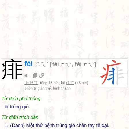
痱
fèi
ㄈㄟˋ
[
féi
,
fěi
]
ㄈㄟˊ
ㄈㄟˇ
U+75F1
, tổng 13 nét, bộ
nǐ 疒
(+8 nét)
phồn & giản thể, hình thanh
Từ điển phổ thông
bị trúng gió
Từ điển trích dẫn
1. (Danh) Một thứ bệnh trúng gió chân tay tê dại.