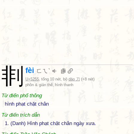
剕
fèi
ㄈㄟˋ
U+5255
, tổng 10 nét, bộ
dāo 刀
(+8 nét)
phồn & giản thể, hình thanh
Từ điển phổ thông
hình phạt chặt chân
Từ điển trích dẫn
1. (Danh) Hình phạt chặt chân ngày xưa.