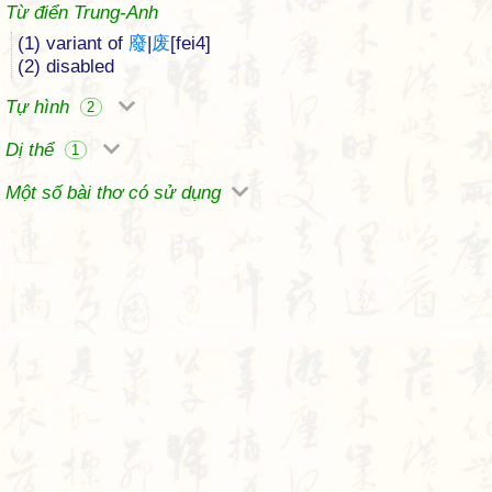
Từ điển Trung-Anh
(1) variant of
廢
|
废
[fei4]
(2) disabled
Tự hình
2
Dị thể
1
Một số bài thơ có sử dụng