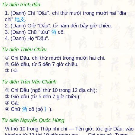
Từ điển trích dẫn
1. (Danh) Chi “Dậu”, chi thứ mười trong mười hai “địa
chi”
地
支
.
2. (Danh) Giờ “Dậu”, từ năm đến bảy giờ chiều.
3. (Danh) Chữ “tửu”
酒
cổ.
4. (Danh) Họ “Dậu”.
Từ điển Thiều Chửu
① Chi Dậu, chi thứ mười trong mười hai chi.
② Giờ dậu, từ 5 đến 7 giờ chiều.
③ Gà.
Từ điển Trần Văn Chánh
① Chi Dậu (ngôi thứ 10 trong 12 địa chi);
② Giờ dậu (từ 5 đến 7 giờ chiều);
③ Gà;
④ Chữ
酒
cổ (bộ
氵
).
Từ điển Nguyễn Quốc Hùng
Vị thứ 10 trong Thập nhị chi — Tên giờ, tức giờ Dậu, vào