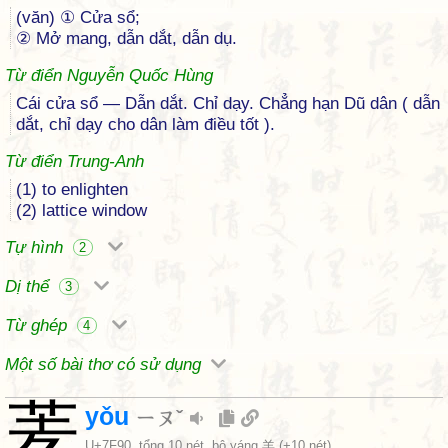
(văn) ① Cửa sổ;
② Mở mang, dẫn dắt, dẫn dụ.
Từ điển Nguyễn Quốc Hùng
Cái cửa sổ — Dẫn dắt. Chỉ dạy. Chẳng hạn Dũ dân ( dẫn
dắt, chỉ dạy cho dân làm điều tốt ).
Từ điển Trung-Anh
(1) to enlighten
(2) lattice window
Tự hình
2
Dị thể
3
Từ ghép
4
Một số bài thơ có sử dụng
羐
yǒu
ㄧㄡˇ
U+7F90
, tổng 10 nét, bộ
yáng 羊
(+10 nét)