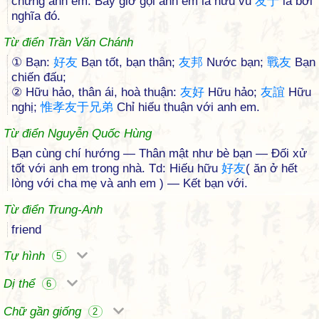
chưng anh em. Bây giờ gọi anh em là hữu vu
友
于
là bởi
nghĩa đó.
Từ điển Trần Văn Chánh
① Bạn:
好
友
Bạn tốt, bạn thân;
友
邦
Nước bạn;
戰
友
Bạn
chiến đấu;
② Hữu hảo, thân ái, hoà thuận:
友
好
Hữu hảo;
友
誼
Hữu
nghị;
惟
孝
友
于
兄
弟
Chỉ hiếu thuận với anh em.
Từ điển Nguyễn Quốc Hùng
Bạn cùng chí hướng — Thân mật như bè bạn — Đối xử
tốt với anh em trong nhà. Td: Hiếu hữu
好
友
( ăn ở hết
lòng với cha mẹ và anh em ) — Kết bạn với.
Từ điển Trung-Anh
friend
Tự hình
5
Dị thể
6
Chữ gần giống
2