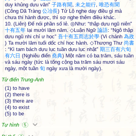
duy khủng dựu văn”
子
路
有
聞
,
未
之
能
行
,
唯
恐
有
聞
(Công Dã Tràng
公
冶
長
) Tử Lộ nghe dạy điều gì mà
chưa thi hành được, thì sợ nghe thêm điều khác.
10. (Liên) Để nói phần số lẻ. ◎Như: “thập dựu ngũ niên”
十
有
五
年
lại mười lăm năm. ◇Luận Ngữ
論
語
: “Ngô thập
dựu ngũ nhi chí ư học”
吾
十
有
五
而
志
於
學
(Vi chánh
為
政
) Ta mười lăm tuổi dốc chí học hành. ◇Thượng Thư
尚
書
: “Kì tam bách dựu lục tuần dựu lục nhật”
期
三
百
有
六
旬
有
六
日
(Nghiêu điển
堯
典
) Một năm có ba trăm, sáu tuần
và sáu ngày (tức là tổng cộng ba trăm sáu mươi sáu
ngày, một tuần
旬
ngày xưa là mười ngày).
Từ điển Trung-Anh
(1) to have
(2) there is
(3) there are
(4) to exist
(5) to be
Tự hình
5