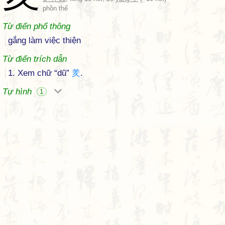
phồn thể
Từ điển phổ thông
gắng làm việc thiện
Từ điển trích dẫn
1. Xem chữ “dũ”
羑
.
Tự hình
1