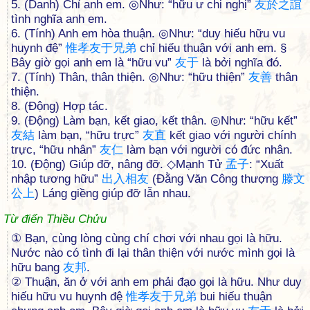
5. (Danh) Chỉ anh em. ◎Như: “hữu ư chi nghị”
友
於
之
誼
tình nghĩa anh em.
6. (Tính) Anh em hòa thuận. ◎Như: “duy hiếu hữu vu
huynh đệ”
惟
孝
友
于
兄
弟
chỉ hiếu thuận với anh em. §
Bây giờ gọi anh em là “hữu vu”
友
于
là bởi nghĩa đó.
7. (Tính) Thân, thân thiện. ◎Như: “hữu thiện”
友
善
thân
thiện.
8. (Động) Hợp tác.
9. (Động) Làm bạn, kết giao, kết thân. ◎Như: “hữu kết”
友
結
làm bạn, “hữu trực”
友
直
kết giao với người chính
trực, “hữu nhân”
友
仁
làm bạn với người có đức nhân.
10. (Động) Giúp đỡ, nâng đỡ. ◇Mạnh Tử
孟
子
: “Xuất
nhập tương hữu”
出
入
相
友
(Đằng Văn Công thượng
滕
文
公
上
) Láng giềng giúp đỡ lẫn nhau.
Từ điển Thiều Chửu
① Bạn, cùng lòng cùng chí chơi với nhau gọi là hữu.
Nước nào có tình đi lại thân thiện với nước mình gọi là
hữu bang
友
邦
.
② Thuận, ăn ở với anh em phải đạo gọi là hữu. Như duy
hiếu hữu vu huynh đệ
惟
孝
友
于
兄
弟
bui hiếu thuận