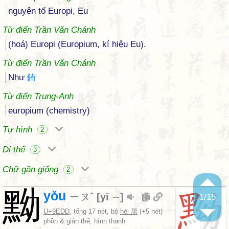
nguyên tố Europi, Eu
Từ điển Trần Văn Chánh
(hoá) Europi (Europium, kí hiệu Eu).
Từ điển Trần Văn Chánh
Như
銪
Từ điển Trung-Anh
europium (chemistry)
Tự hình
2
Dị thể
3
Chữ gần giống
2
黝
yǒu
ㄧㄡˇ
[
yī
]
1
/15
ㄧ
U+9EDD
, tổng 17 nét, bộ
hēi 黑
(+5 nét)
phồn & giản thể, hình thanh