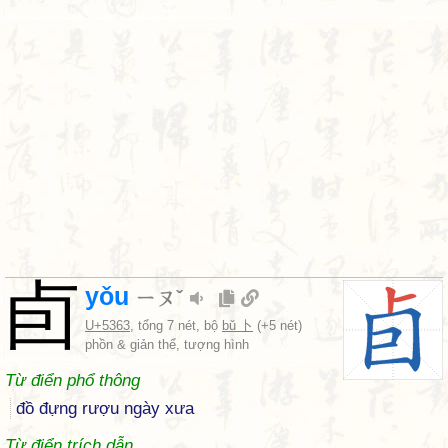
卣
yǒu
ㄧㄡˇ
U+5363
, tổng 7 nét, bộ
bǔ 卜
(+5 nét)
phồn & giản thể, tượng hình
Từ điển phổ thông
đồ đựng rượu ngày xưa
Từ điển trích dẫn