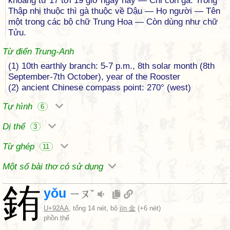
khoảng từ 17 tới 19 giờ ngày nay — Chỉ con gà. Trong
Thập nhị thuộc thì gà thuộc về Dậu — Họ người — Tên
một trong các bộ chữ Trung Hoa — Còn dùng như chữ
Tửu.
Từ điển Trung-Anh
(1) 10th earthly branch: 5-7 p.m., 8th solar month (8th
September-7th October), year of the Rooster
(2) ancient Chinese compass point: 270° (west)
Tự hình
6
Dị thể
3
Từ ghép
11
Một số bài thơ có sử dụng
銪
yǒu
ㄧㄡˇ
U+92AA
, tổng 14 nét, bộ
jīn 金
(+6 nét)
phồn thể