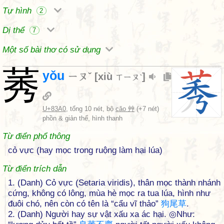
Tự hình
2
Dị thể
7
Một số bài thơ có sử dụng
莠
yǒu
ㄧㄡˇ
[
xiù
]
ㄒㄧㄡˋ
U+83A0
, tổng 10 nét, bộ
cǎo 艸
(+7 nét)
phồn & giản thể, hình thanh
Từ điển phổ thông
cỏ vực (hay mọc trong ruộng làm hại lúa)
Từ điển trích dẫn
1. (Danh) Cỏ vực (Setaria viridis), thân mọc thành nhánh
cứng, không có lông, mùa hè mọc ra tua lúa, hình như
đuôi chó, nên còn có tên là “cẩu vĩ thảo”
狗
尾
草
.
2. (Danh) Người hay sự vật xấu xa ác hại. ◎Như: