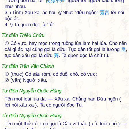
“lương dửu bất tề”
良
莠
不
齊
người tốt người xấu không
như nhau.
3. (Tính) Xấu xa, ác hại. ◎Như: “dửu ngôn”
莠
言
lời nói
độc ác.
4. § Ta quen đọc là “tú”.
Từ điển Thiều Chửu
① Cỏ vực, hay mọc trong ruộng lúa làm hại lúa. Cho nên
cái gì ác hại cũng gọi là dửu. Tục dân tốt gọi là lương
良
,
tục dân xấu gọi là dửu
莠
. Ta quen đọc là chữ tú.
Từ điển Trần Văn Chánh
① (thực) Cỏ sâu róm, cỏ đuôi chó, cỏ vực;
② (văn) Người xấu.
Từ điển Nguyễn Quốc Hùng
Tên một loài lúa dại — Xấu xa. Chẳng hạn Dữu ngôn (
lời nói xấu xa ). Ta có người đọc Tú.
Từ điển Nguyễn Quốc Hùng
Tên một thứ cỏ, còn gọi là Cầu vĩ thảo ( cỏ đuôi chó ) —