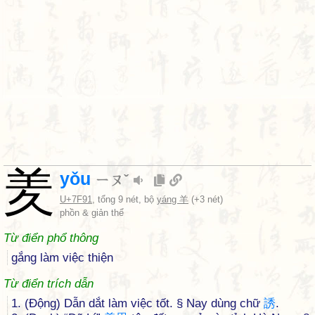
羑
yǒu
ㄧㄡˇ
U+7F91
, tổng 9 nét, bộ
yáng 羊
(+3 nét)
phồn & giản thể
Từ điển phổ thông
gắng làm việc thiện
Từ điển trích dẫn
1. (Động) Dẫn dắt làm việc tốt. § Nay dùng chữ
誘
.