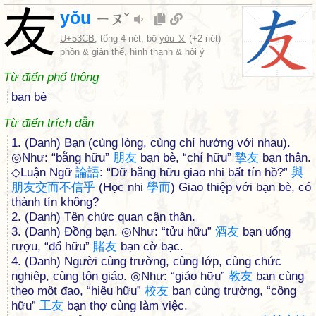
友
yǒu
ㄧㄡˇ
U+53CB
, tổng 4 nét, bộ
yòu 又
(+2 nét)
phồn & giản thể, hình thanh & hội ý
Từ điển phổ thông
bạn bè
Từ điển trích dẫn
1. (Danh) Bạn (cùng lòng, cùng chí hướng với nhau).
◎Như: “bằng hữu”
朋
友
bạn bè, “chí hữu”
摯
友
bạn thân.
◇Luận Ngữ
論
語
: “Dữ bằng hữu giao nhi bất tín hồ?”
與
朋
友
交
而
不
信
乎
(Học nhi
學
而
) Giao thiệp với bạn bè, có
thành tín không?
2. (Danh) Tên chức quan cận thần.
3. (Danh) Đồng bạn. ◎Như: “tửu hữu”
酒
友
bạn uống
rượu, “đổ hữu”
賭
友
bạn cờ bạc.
4. (Danh) Người cùng trường, cùng lớp, cùng chức
nghiệp, cùng tôn giáo. ◎Như: “giáo hữu”
教
友
bạn cùng
theo một đạo, “hiệu hữu”
校
友
bạn cùng trường, “công
hữu”
工
友
bạn thợ cùng làm việc.