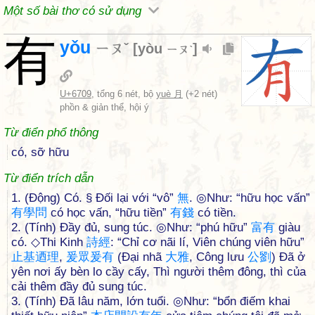
Một số bài thơ có sử dụng
有
yǒu
ㄧㄡˇ
[
yòu
]
ㄧㄡˋ
U+6709
, tổng 6 nét, bộ
yuè 月
(+2 nét)
phồn & giản thể, hội ý
Từ điển phổ thông
có, sỡ hữu
Từ điển trích dẫn
1. (Động) Có. § Đối lại với “vô”
無
. ◎Như: “hữu học vấn”
有
學
問
có học vấn, “hữu tiền”
有
錢
có tiền.
2. (Tính) Đầy đủ, sung túc. ◎Như: “phú hữu”
富
有
giàu
có. ◇Thi Kinh
詩
經
: “Chỉ cơ nãi lí, Viên chúng viên hữu”
止
基
迺
理
,
爰
眾
爰
有
(Đại nhã
大
雅
, Công lưu
公
劉
) Đã ở
yên nơi ấy bèn lo cầy cấy, Thì người thêm đông, thì của
cải thêm đầy đủ sung túc.
3. (Tính) Đã lâu năm, lớn tuổi. ◎Như: “bổn điếm khai