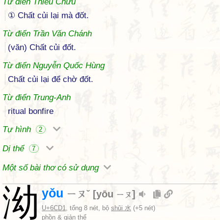
Từ điển Thiều Chửu
① Chất củi lại mà đốt.
Từ điển Trần Văn Chánh
(văn) Chất củi đốt.
Từ điển Nguyễn Quốc Hùng
Chất củi lại để chờ đốt.
Từ điển Trung-Anh
ritual bonfire
Tự hình
2
Dị thể
7
Một số bài thơ có sử dụng
泑
yǒu
ㄧㄡˇ
[
yōu
]
ㄧㄡ
U+6CD1
, tổng 8 nét, bộ
shǔi 水
(+5 nét)
phồn & giản thể