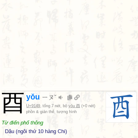
酉
yǒu
ㄧㄡˇ
U+9149
, tổng 7 nét, bộ
yǒu 酉
(+0 nét)
phồn & giản thể, tượng hình
Từ điển phổ thông
Dậu (ngôi thứ 10 hàng Chi)