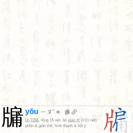
牖
yǒu
ㄧㄡˇ
U+7256
, tổng 15 nét, bộ
piàn 片
(+11 nét)
phồn & giản thể, hình thanh & hội ý