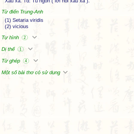
Xấu xa. Td: Tú ngôn ( lời nói xấu xa ).
Từ điển Trung-Anh
(1) Setaria viridis
(2) vicious
Tự hình
2
Dị thể
1
Từ ghép
4
Một số bài thơ có sử dụng