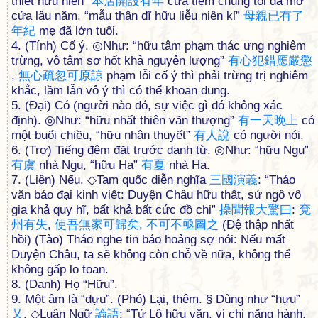
thiết hữu niên”
本
店
開
設
有
年
cửa tiệm chúng tôi đã mở
cửa lâu năm, “mẫu thân dĩ hữu liễu niên kỉ”
母
親
已
有
了
年
紀
mẹ đã lớn tuổi.
4. (Tính) Cố ý. ◎Như: “hữu tâm phạm thác ưng nghiêm
trừng, vô tâm sơ hốt khả nguyên lượng”
有
心
犯
錯
應
嚴
懲
,
無
心
疏
忽
可
原
諒
phạm lỗi cố ý thì phải trừng trị nghiêm
khắc, lầm lẫn vô ý thì có thể khoan dung.
5. (Đại) Có (người nào đó, sự việc gì đó không xác
định). ◎Như: “hữu nhất thiên vãn thượng”
有
一
天
晚
上
có
một buổi chiều, “hữu nhân thuyết”
有
人
說
có người nói.
6. (Trợ) Tiếng đệm đặt trước danh từ. ◎Như: “hữu Ngu”
有
虞
nhà Ngu, “hữu Hạ”
有
夏
nhà Hạ.
7. (Liên) Nếu. ◇Tam quốc diễn nghĩa
三
國
演
義
: “Tháo
văn báo đại kinh viết: Duyện Châu hữu thất, sử ngô vô
gia khả quy hĩ, bất khả bất cức đồ chi”
操
聞
報
大
驚
曰
:
兗
州
有
失
,
使
吾
無
家
可
歸
矣
,
不
可
不
亟
圖
之
(Đệ thập nhất
hồi) (Tào) Tháo nghe tin báo hoảng sợ nói: Nếu mất
Duyện Châu, ta sẽ không còn chỗ về nữa, không thể
không gấp lo toan.
8. (Danh) Họ “Hữu”.
9. Một âm là “dựu”. (Phó) Lại, thêm. § Dùng như “hựu”
又
. ◇Luận Ngữ
論
語
: “Tử Lộ hữu văn, vị chi năng hành,