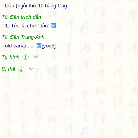
Dậu (ngôi thứ 10 hàng Chi)
Từ điển trích dẫn
1. Tức là chữ “dậu”
酉
Từ điển Trung-Anh
old variant of
酉
[you3]
Tự hình
1
Dị thể
1