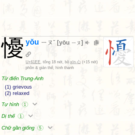
懮
yǒu
ㄧㄡˇ
[
yōu
]
ㄧㄡ
U+61EE
, tổng 18 nét, bộ
xīn 心
(+15 nét)
phồn & giản thể, hình thanh
Từ điển Trung-Anh
(1) grievous
(2) relaxed
Tự hình
1
Dị thể
1
Chữ gần giống
5