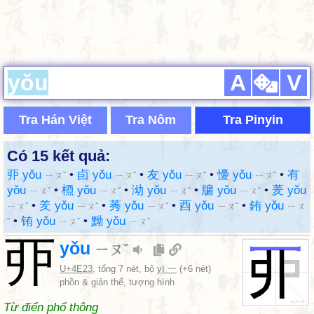
A
V
Tra Hán Việt
Tra Nôm
Tra Pinyin
Có 15 kết quả:
丣 yǒu
•
卣 yǒu
•
友 yǒu
•
懮 yǒu
•
有
ㄧㄡˇ
ㄧㄡˇ
ㄧㄡˇ
ㄧㄡˇ
yǒu
•
槱 yǒu
•
泑 yǒu
•
牖 yǒu
•
羐 yǒu
ㄧㄡˇ
ㄧㄡˇ
ㄧㄡˇ
ㄧㄡˇ
•
羑 yǒu
•
莠 yǒu
•
酉 yǒu
•
銪 yǒu
ㄧㄡˇ
ㄧㄡˇ
ㄧㄡˇ
ㄧㄡˇ
ㄧㄡ
•
铕 yǒu
•
黝 yǒu
ˇ
ㄧㄡˇ
ㄧㄡˇ
丣
yǒu
ㄧㄡˇ
U+4E23
, tổng 7 nét, bộ
yī 一
(+6 nét)
phồn & giản thể, tượng hình
Từ điển phổ thông