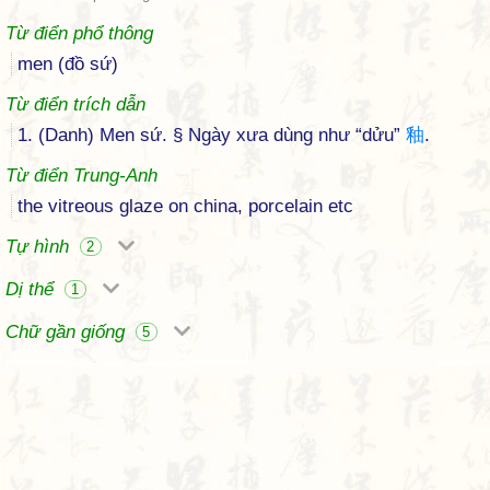
Từ điển phổ thông
men (đồ sứ)
Từ điển trích dẫn
1. (Danh) Men sứ. § Ngày xưa dùng như “dửu”
釉
.
Từ điển Trung-Anh
the vitreous glaze on china, porcelain etc
Tự hình
2
Dị thể
1
Chữ gần giống
5