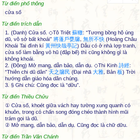
Từ điển phổ thông
cửa sổ
Từ điển trích dẫn
1. (Danh) Cửa sổ. ◇Tô Triệt
蘇
轍
: “Tương bồng hộ úng
dũ, vô sở bất khoái”
將
蓬
戶
甕
牖
,
無
所
不
快
(Hoàng Châu
Khoái Tai đình kí
黃
州
快
哉
亭
記
) Dẫu có ở nhà lợp tranh,
cửa sổ làm bằng vỏ hũ (đập bể) thì cũng không gì là
không khoái.
2. (Động) Mở mang, dẫn bảo, dẫn dụ. ◇Thi Kinh
詩
經
:
“Thiên chi dũ dân”
天
之
牖
民
(Đại nhã
大
雅
, Bản
板
) Trời
hướng dẫn giáo hóa dân chúng.
3. § Ghi chú: Cũng đọc là “dữu”.
Từ điển Thiều Chửu
① Cửa sổ, khoét giữa vách hay tường xung quanh có
khuôn, trong có chấn song đóng chéo thành hình mũi
trám gọi là dũ.
② Mở mang, dẫn bảo, dẫn dụ. Cũng đọc là chữ dữu.
Từ điển Trần Văn Chánh