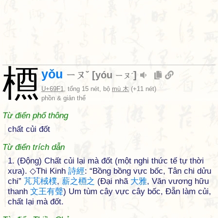
槱
yǒu
ㄧㄡˇ
[
yóu
]
ㄧㄡˊ
U+69F1
, tổng 15 nét, bộ
mù 木
(+11 nét)
phồn & giản thể
Từ điển phổ thông
chất củi đốt
Từ điển trích dẫn
1. (Động) Chất củi lại mà đốt (một nghi thức tế tự thời
xưa). ◇Thi Kinh
詩
經
: “Bồng bồng vực bốc, Tân chi dửu
chi”
芃
芃
棫
樸
,
薪
之
槱
之
(Đại nhã
大
雅
, Văn vương hữu
thanh
文
王
有
聲
) Um tùm cây vực cây bốc, Đẵn làm củi,
chất lại mà đốt.