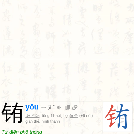
铕
yǒu
ㄧㄡˇ
U+94D5
, tổng 11 nét, bộ
jīn 金
(+6 nét)
giản thể, hình thanh
Từ điển phổ thông