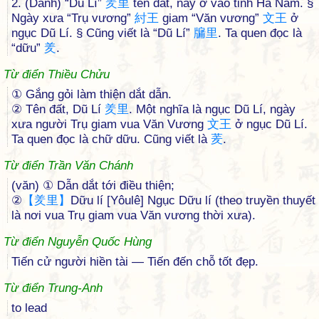
2. (Danh) “Dũ Lí”
羑
里
tên đất, nay ở vào tỉnh Hà Nam. §
Ngày xưa “Trụ vương”
紂
王
giam “Văn vương”
文
王
ở
ngục Dũ Lí. § Cũng viết là “Dũ Lí”
牖
里
. Ta quen đọc là
“dữu”
羑
.
Từ điển Thiều Chửu
① Gắng gỏi làm thiện dắt dẫn.
② Tên đất, Dũ Lí
羑
里
. Một nghĩa là ngục Dũ Lí, ngày
xưa người Trụ giam vua Văn Vương
文
王
ở ngục Dũ Lí.
Ta quen đọc là chữ dữu. Cũng viết là
羐
.
Từ điển Trần Văn Chánh
(văn) ① Dẫn dắt tới điều thiện;
②
【
羑
里
】
Dữu lí [Yôulê] Ngục Dữu lí (theo truyền thuyết
là nơi vua Trụ giam vua Văn vương thời xưa).
Từ điển Nguyễn Quốc Hùng
Tiến cử người hiền tài — Tiến đến chỗ tốt đẹp.
Từ điển Trung-Anh
to lead