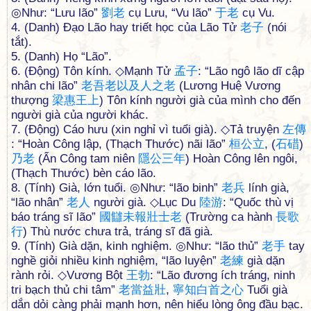
◎Như: “Lưu lão”
劉
老
cụ Lưu, “Vu lão”
于
老
cụ Vu.
4. (Danh) Đạo Lão hay triết học của Lão Tử
老
子
(nói
tắt).
5. (Danh) Họ “Lão”.
6. (Động) Tôn kính. ◇Mạnh Tử
孟
子
: “Lão ngô lão dĩ cập
nhân chi lão”
老
吾
老
以
及
人
之
老
(Lương Huệ Vương
thượng
梁
惠
王
上
) Tôn kính người già của mình cho đến
người già của người khác.
7. (Động) Cáo hưu (xin nghỉ vì tuổi già). ◇Tả truyện
左
傳
: “Hoàn Công lập, (Thạch Thước) nãi lão”
桓
公
立
, (
石
碏
)
乃
老
(Ẩn Công tam niên
隱
公
三
年
) Hoàn Công lên ngôi,
(Thạch Thước) bèn cáo lão.
8. (Tính) Già, lớn tuổi. ◎Như: “lão binh”
老
兵
lính già,
“lão nhân”
老
人
người già. ◇Lục Du
陸
游
: “Quốc thù vị
báo tráng sĩ lão”
國
讎
未
報
壯
士
老
(Trường ca hành
長
歌
行
) Thù nước chưa trả, tráng sĩ đã già.
9. (Tính) Già dặn, kinh nghiệm. ◎Như: “lão thủ”
老
手
tay
nghề giỏi nhiều kinh nghiệm, “lão luyện”
老
練
già dặn
rành rỏi. ◇Vương Bột
王
勃
: “Lão đương ích tráng, ninh
tri bạch thủ chi tâm”
老
當
益
壯
,
寧
知
白
首
之
心
Tuổi già
dắn dỏi càng phải mạnh hơn, nên hiểu lòng ông đầu bạc.