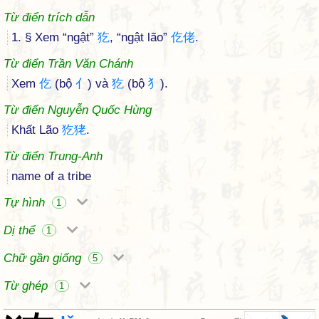
Từ điển trích dẫn
1. § Xem “ngật”
犵
, “ngật lão”
仡
佬
.
Từ điển Trần Văn Chánh
Xem
仡
(bộ
亻
) và
犵
(bộ
犭
).
Từ điển Nguyễn Quốc Hùng
Khất Lão
犵
狫
.
Từ điển Trung-Anh
name of a tribe
Tự hình
1
Dị thể
1
Chữ gần giống
5
Từ ghép
1