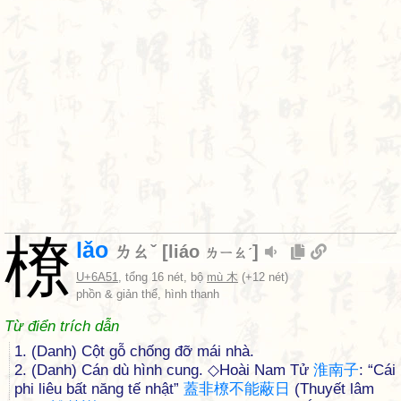
橑
lǎo
ㄌㄠˇ
[
liáo
]
ㄌㄧㄠˊ
U+6A51
, tổng 16 nét, bộ
mù 木
(+12 nét)
phồn & giản thể, hình thanh
Từ điển trích dẫn
1. (Danh) Cột gỗ chống đỡ mái nhà.
2. (Danh) Cán dù hình cung. ◇Hoài Nam Tử
淮
南
子
: “Cái
phi liêu bất năng tế nhật”
蓋
非
橑
不
能
蔽
日
(Thuyết lâm