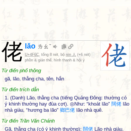
佬
lǎo
ㄌㄠˇ
U+4F6C
, tổng 8 nét, bộ
rén 人
(+6 nét)
phồn & giản thể, hình thanh & hội ý
Từ điển phổ thông
gã, lão, thằng cha, tên, hắn
Từ điển trích dẫn
1. (Danh) Lão, thằng cha (tiếng Quảng Đông: thường có
ý khinh thường hay đùa cợt). ◎Như: “khoát lão”
闊
佬
lão
nhà giàu, “hương ba lão”
鄉
巴
佬
lão nhà quê.
Từ điển Trần Văn Chánh
Gã, thằng cha (có ý khinh thường):
闊
佬
Lão nhà giàu.