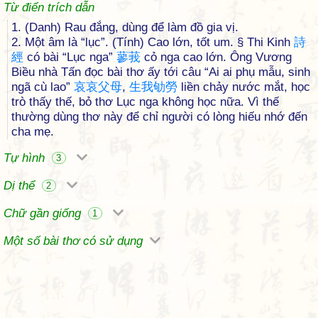
Từ điển trích dẫn
1. (Danh) Rau đắng, dùng để làm đồ gia vị.
2. Một âm là “lục”. (Tính) Cao lớn, tốt um. § Thi Kinh
詩
經
có bài “Lục nga”
蓼
莪
cỏ nga cao lớn. Ông Vương
Biều nhà Tấn đọc bài thơ ấy tới câu “Ai ai phụ mẫu, sinh
ngã cù lao”
哀
哀
父
母
,
生
我
劬
勞
liền chảy nước mắt, học
trò thấy thế, bỏ thơ Lục nga không học nữa. Vì thế
thường dùng thơ này để chỉ người có lòng hiếu nhớ đến
cha mẹ.
Tự hình
3
Dị thể
2
Chữ gần giống
1
Một số bài thơ có sử dụng