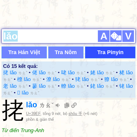
A
V
Tra Hán Việt
Tra Nôm
Tra Pinyin
Có 15 kết quả:
㧯 lǎo
•
佬 lǎo
•
咾 lǎo
•
姥 lǎo
•
栳 lǎo
ㄌㄠˇ
ㄌㄠˇ
ㄌㄠˇ
ㄌㄠˇ
•
橑 lǎo
•
潦 lǎo
•
狫 lǎo
•
獠 lǎo
•
ㄌㄠˇ
ㄌㄠˇ
ㄌㄠˇ
ㄌㄠˇ
ㄌㄠˇ
老 lǎo
•
蓼 lǎo
•
轑 lǎo
•
銠 lǎo
•
铑 lǎo
ㄌㄠˇ
ㄌㄠˇ
ㄌㄠˇ
ㄌㄠˇ
•
𦒨 lǎo
ㄌㄠˇ
ㄌㄠˇ
㧯
lǎo
ㄌㄠˇ
U+39EF
, tổng 9 nét, bộ
shǒu 手
(+6 nét)
phồn & giản thể
Từ điển Trung-Anh