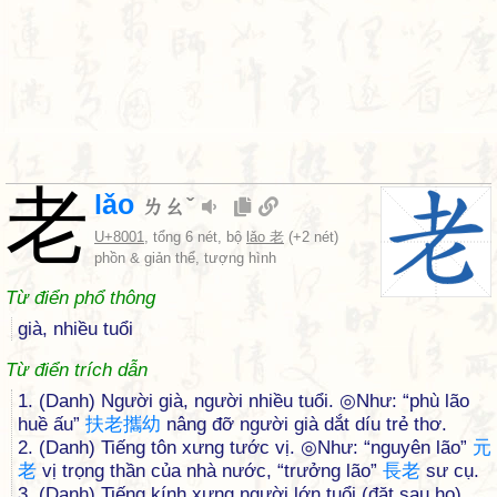
老
lǎo
ㄌㄠˇ
U+8001
, tổng 6 nét, bộ
lǎo 老
(+2 nét)
phồn & giản thể, tượng hình
Từ điển phổ thông
già, nhiều tuổi
Từ điển trích dẫn
1. (Danh) Người già, người nhiều tuổi. ◎Như: “phù lão
huề ấu”
扶
老
攜
幼
nâng đỡ người già dắt díu trẻ thơ.
2. (Danh) Tiếng tôn xưng tước vị. ◎Như: “nguyên lão”
元
老
vị trọng thần của nhà nước, “trưởng lão”
長
老
sư cụ.
3. (Danh) Tiếng kính xưng người lớn tuổi (đặt sau họ).