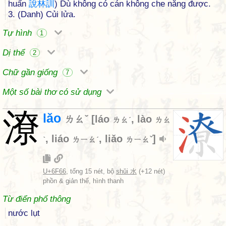
huấn
說
林
訓
) Dù không có cán không che nắng được.
3. (Danh) Củi lửa.
Tự hình
1
Dị thể
2
Chữ gần giống
7
Một số bài thơ có sử dụng
潦
lǎo
ㄌㄠˇ
[
láo
,
lào
ㄌㄠˊ
ㄌㄠ
,
liáo
,
liǎo
]
ˋ
ㄌㄧㄠˊ
ㄌㄧㄠˇ
U+6F66
, tổng 15 nét, bộ
shǔi 水
(+12 nét)
phồn & giản thể, hình thanh
Từ điển phổ thông
nước lụt