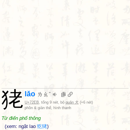
狫
lǎo
ㄌㄠˇ
U+72EB
, tổng 9 nét, bộ
quǎn 犬
(+6 nét)
phồn & giản thể, hình thanh
Từ điển phổ thông
(xem: ngật lao
犵
狫
)