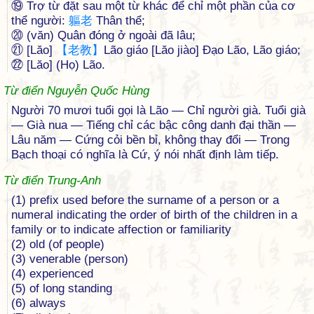
⑲ Trợ từ đặt sau một từ khác để chỉ một phần của cơ
thể người:
軀
老
Thân thể;
⑳ (văn) Quân đóng ở ngoài đã lâu;
㉑ [Lăo]
【
老
教
】
Lão giáo [Lăo jiào] Đạo Lão, Lão giáo;
㉒ [Lăo] (Họ) Lão.
Từ điển Nguyễn Quốc Hùng
Người 70 mươi tuổi gọi là Lão — Chỉ người già. Tuổi già
— Già nua — Tiếng chỉ các bậc công danh đại thần —
Lâu năm — Cứng cỏi bền bỉ, không thay đổi — Trong
Bạch thoại có nghĩa là Cứ, ý nói nhất định làm tiếp.
Từ điển Trung-Anh
(1) prefix used before the surname of a person or a
numeral indicating the order of birth of the children in a
family or to indicate affection or familiarity
(2) old (of people)
(3) venerable (person)
(4) experienced
(5) of long standing
(6) always