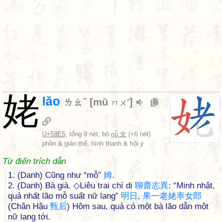
姥
lǎo
ㄌㄠˇ
[
mǔ
]
ㄇㄨˇ
U+59E5
, tổng 9 nét, bộ
nǚ 女
(+6 nét)
phồn & giản thể, hình thanh & hội ý
Từ điển trích dẫn
1. (Danh) Cũng như “mỗ”
姆
.
2. (Danh) Bà già. ◇Liêu trai chí dị
聊
齋
志
異
: “Minh nhật,
quả nhất lão mỗ suất nữ lang”
明
日
,
果
一
老
姥
率
女
郎
(Chân Hậu
甄
后
) Hôm sau, quả có một bà lão dẫn một
nữ lang tới.