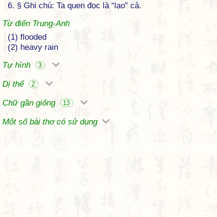
6. § Ghi chú: Ta quen đọc là “lạo” cả.
Từ điển Trung-Anh
(1) flooded
(2) heavy rain
Tự hình
3
Dị thể
2
Chữ gần giống
13
Một số bài thơ có sử dụng