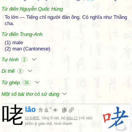
Từ điển Nguyễn Quốc Hùng
To lớn — Tiếng chỉ người đàn ông. Có nghĩa như Thằng
cha.
Từ điển Trung-Anh
(1) male
(2) man (Cantonese)
Tự hình
2
Dị thể
2
Từ ghép
34
Một số bài thơ có sử dụng
咾
lǎo
ㄌㄠˇ
U+54BE
, tổng 9 nét, bộ
kǒu 口
(+6 nét)
phồn & giản thể, hình thanh