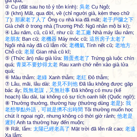
già quá;
② Cụ (đặt sau họ tỏ ý tôn kính):
吳
老
Cụ Ngô;
③ (khn) Mất, qua đời, về (chỉ người già, kèm theo chữ
了
):
那
家
老
了
人
了
Ông cụ nhà kia đã mất;
老
于
戶
牖
之
下
Già chết ở trong nhà (Trương Phổ: Ngũ nhân mộ bi kí);
④ Lâu năm, cũ, cũ kĩ, như cũ:
老
工
廠
Nhà máy lâu năm;
老
朋
友
Bạn cũ;
老
機
器
Máy móc cũ;
這
所
房
子
太
老
了
Ngôi nhà này đã cũ lắm rồi;
老
機
氣
Tính nết cũ;
老
地
方
Chỗ cũ;
老
屋
Gian nhà cũ kĩ;
⑤ (Thức ăn) nấu già lửa:
雞
蛋
煮
老
了
Trứng gà luộc chín
quá;
青
菜
不
要
炒
得
太
老
Rau xanh chớ nên xào già lửa
quá;
⑥ Màu thẫm:
老
綠
Xanh thẫm;
老
紅
Đỏ thẫm;
⑦ Lâu, mãi, lâu dài:
老
見
不
到
他
Đã lâu không được gặp
bác ấy;
既
無
老
謀
，
又
無
壯
事
Đã không có mưu (kế
hoạch) lâu dài, lại không có sự tích oanh liệt (Quốc ngữ);
⑧ Thường thường, thường hay (thường dùng
老
是
):
我
老
想
學
點
外
語
，
可
就
是
擠
不
出
時
間
Tôi thường muốn học
chút ít ngoại ngữ, nhưng không có thời giờ rảnh;
他
老
是
遲
到
Anh ta thường hay đến muộn;
⑨ Rất, lắm:
太
陽
已
經
老
高
了
Mặt trời đã lên rất cao;
老
遠
Xa lắm;