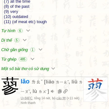
(7) all the time
(8) of the past
(9) very
(10) outdated
(11) (of meat etc) tough
Tự hình
6
Dị thể
5
Chữ gần giống
1
Từ ghép
485
Một số bài thơ có sử dụng
蓼
lǎo
ㄌㄠˇ
[
liǎo
,
liǔ
ㄌㄧㄠˇ
ㄌ
,
lù
]
ㄧㄡˇ
ㄌㄨˋ
U+84FC
, tổng 14 nét, bộ
cǎo 艸
(+11 nét)
hình thanh