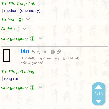
Từ điển Trung-Anh
rhodium (chemistry)
Tự hình
2
Dị thể
1
Chữ gần giống
1
𦒨
lǎo
ㄌㄠˇ
U+264A8
, tổng 20 nét, bộ
yǔ 羽
(+14 nét)
phồn & giản thể
Từ điển phổ thông
rộng rãi
Chữ gần giống
1
1
/15