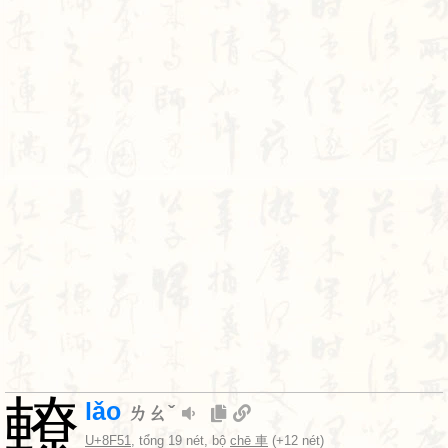
轑
lǎo
ㄌㄠˇ
U+8F51
, tổng 19 nét, bộ
chē 車
(+12 nét)