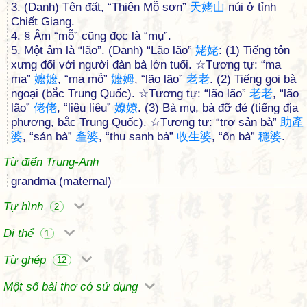
3. (Danh) Tên đất, “Thiên Mỗ sơn”
天
姥
山
núi ở tỉnh
Chiết Giang.
4. § Âm “mỗ” cũng đọc là “mụ”.
5. Một âm là “lão”. (Danh) “Lão lão”
姥
姥
: (1) Tiếng tôn
xưng đối với người đàn bà lớn tuổi. ☆Tương tự: “ma
ma”
嬤
嬤
, “ma mỗ”
嬤
姆
, “lão lão”
老
老
. (2) Tiếng gọi bà
ngoại (bắc Trung Quốc). ☆Tương tự: “lão lão”
老
老
, “lão
lão”
佬
佬
, “liêu liêu”
嫽
嫽
. (3) Bà mụ, bà đỡ đẻ (tiếng địa
phương, bắc Trung Quốc). ☆Tương tự: “trợ sản bà”
助
產
婆
, “sản bà”
產
婆
, “thu sanh bà”
收
生
婆
, “ổn bà”
穩
婆
.
Từ điển Trung-Anh
grandma (maternal)
Tự hình
2
Dị thể
1
Từ ghép
12
Một số bài thơ có sử dụng