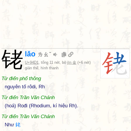
铑
lǎo
ㄌㄠˇ
U+94D1
, tổng 11 nét, bộ
jīn 金
(+6 nét)
giản thể, hình thanh
Từ điển phổ thông
nguyên tố rôdi, Rh
Từ điển Trần Văn Chánh
(hoá) Rođi (Rhodium, kí hiệu Rh).
Từ điển Trần Văn Chánh
Như
銠