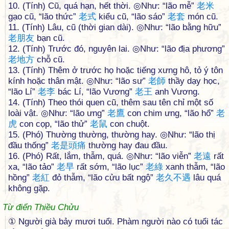
10. (Tính) Cũ, quá hạn, hết thời. ◎Như: “lão mễ”
老
米
gạo cũ, “lão thức”
老
式
kiểu cũ, “lão sáo”
老
套
món cũ.
11. (Tính) Lâu, cũ (thời gian dài). ◎Như: “lão bằng hữu”
老
朋
友
bạn cũ.
12. (Tính) Trước đó, nguyên lai. ◎Như: “lão địa phương”
老
地
方
chỗ cũ.
13. (Tính) Thêm ở trước họ hoặc tiếng xưng hô, tỏ ý tôn
kính hoặc thân mật. ◎Như: “lão sư”
老
師
thầy dạy học,
“lão Lí”
老
李
bác Lí, “lão Vương”
老
王
anh Vương.
14. (Tính) Theo thói quen cũ, thêm sau tên chỉ một số
loài vật. ◎Như: “lão ưng”
老
鷹
con chim ưng, “lão hổ”
老
虎
con cọp, “lão thử”
老
鼠
con chuột.
15. (Phó) Thường thường, thường hay. ◎Như: “lão thị
đầu thống”
老
是
頭
痛
thường hay đau đầu.
16. (Phó) Rất, lắm, thẫm, quá. ◎Như: “lão viễn”
老
遠
rất
xa, “lão tảo”
老
早
rất sớm, “lão lục”
老
綠
xanh thẫm, “lão
hồng”
老
紅
đỏ thẫm, “lão cửu bất ngộ”
老
久
不
遇
lâu quá
không gặp.
Từ điển Thiều Chửu
① Người già bảy mươi tuổi. Phàm người nào có tuổi tác