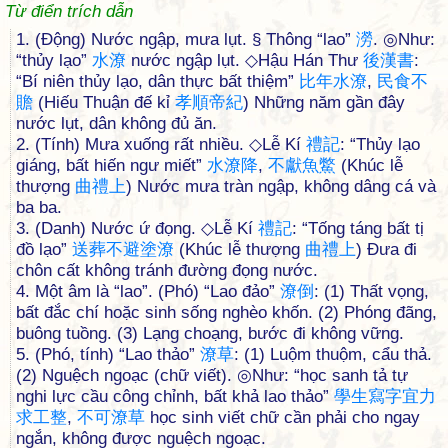
Từ điển trích dẫn
1. (Động) Nước ngập, mưa lụt. § Thông “lao”
澇
. ◎Như:
“thủy lạo”
水
潦
nước ngập lụt. ◇Hậu Hán Thư
後
漢
書
:
“Bí niên thủy lạo, dân thực bất thiệm”
比
年
水
潦
,
民
食
不
贍
(Hiếu Thuận đế kỉ
孝
順
帝
紀
) Những năm gần đây
nước lụt, dân không đủ ăn.
2. (Tính) Mưa xuống rất nhiều. ◇Lễ Kí
禮
記
: “Thủy lạo
giáng, bất hiến ngư miết”
水
潦
降
,
不
獻
魚
鱉
(Khúc lễ
thượng
曲
禮
上
) Nước mưa tràn ngập, không dâng cá và
ba ba.
3. (Danh) Nước ứ đọng. ◇Lễ Kí
禮
記
: “Tống táng bất tị
đồ lạo”
送
葬
不
避
塗
潦
(Khúc lễ thượng
曲
禮
上
) Đưa đi
chôn cất không tránh đường đọng nước.
4. Một âm là “lao”. (Phó) “Lao đảo”
潦
倒
: (1) Thất vọng,
bất đắc chí hoặc sinh sống nghèo khốn. (2) Phóng đãng,
buông tuồng. (3) Lạng choạng, bước đi không vững.
5. (Phó, tính) “Lao thảo”
潦
草
: (1) Luộm thuộm, cẩu thả.
(2) Nguệch ngoạc (chữ viết). ◎Như: “học sanh tả tự
nghi lực cầu công chỉnh, bất khả lao thảo”
學
生
寫
字
宜
力
求
工
整
,
不
可
潦
草
học sinh viết chữ cần phải cho ngay
ngắn, không được nguệch ngoạc.