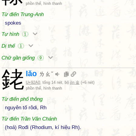
phồn thể, hình thanh
Từ điển Trung-Anh
spokes
Tự hình
1
Dị thể
1
Chữ gần giống
9
銠
lǎo
ㄌㄠˇ
U+92A0
, tổng 14 nét, bộ
jīn 金
(+6 nét)
phồn thể, hình thanh
Từ điển phổ thông
nguyên tố rôdi, Rh
Từ điển Trần Văn Chánh
(hoá) Rođi (Rhodium, kí hiệu Rh).