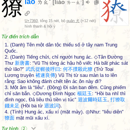
獠
lǎo
ㄌㄠˇ
[
liáo
]
ㄌㄧㄠˊ
U+7360
, tổng 15 nét, bộ
quǎn 犬
(+12 nét)
hình thanh & hội ý
Từ điển trích dẫn
1. (Danh) Tên một dân tộc thiểu số ở tây nam Trung
Quốc.
2. (Danh) Tiếng chửi, chỉ người hung ác. ◇Tân Đường
Thư
新
唐
書
: “Vũ Thị tòng ác hậu hô viết: Hà bất phác sát
thử lão?”
武
氏
從
幄
後
呼
曰
:
何
不
撲
殺
此
獠
(Trử Toại
Lương truyện
褚
遂
良
傳
) Vũ Thị từ sau màn la to lên
rằng: Sao không đánh chết tên ác ôn này đi?
3. Một âm là “liêu”. (Động) Đi săn ban đêm. Cũng phiếm
chỉ săn bắn. ◇Dương Đình Ngọc
楊
廷
玉
: “Hồi ba nhĩ thì
đình ngọc, Đả liêu thủ tiền vị túc”
迴
波
爾
時
廷
玉
,
打
獠
取
錢
未
足
(Hồi ba từ
迴
波
詞
).
4. (Tính) Hung ác, xấu xí (mặt mày). ◎Như: “liêu diện”
獠
面
mặt mũi xấu xí.
Tự hình
2