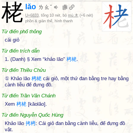
栳
lǎo
ㄌㄠˇ
U+6833
, tổng 10 nét, bộ
mù 木
(+6 nét)
phồn & giản thể, hình thanh
Từ điển phổ thông
cái giỏ
Từ điển trích dẫn
1. (Danh) § Xem “khảo lão”
栲
栳
.
Từ điển Thiều Chửu
① Khảo lão
栲
栳
cái giỏ, một thứ đan bằng tre hay bằng
cành liễu để đựng đồ.
Từ điển Trần Văn Chánh
Xem
栲
栳
[kăolăo].
Từ điển Nguyễn Quốc Hùng
Khảo lão
拷
栲
: Cái giỏ đan bằng cành liễu, để đựng đồ
vật.