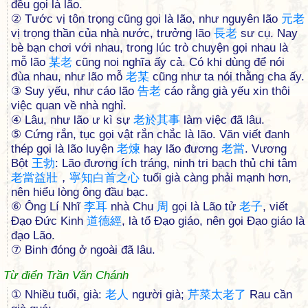
đều gọi là lão.
② Tước vị tôn trọng cũng gọi là lão, như nguyên lão
元
老
vị trọng thần của nhà nước, trưởng lão
長
老
sư cụ. Nay
bè bạn chơi với nhau, trong lúc trò chuyện gọi nhau là
mỗ lão
某
老
cũng noi nghĩa ấy cả. Có khi dùng để nói
đùa nhau, như lão mỗ
老
某
cũng như ta nói thằng cha ấy.
③ Suy yếu, như cáo lão
告
老
cáo rằng già yếu xin thôi
việc quan về nhà nghỉ.
④ Lâu, như lão ư kì sự
老
於
其
事
làm việc đã lâu.
⑤ Cứng rắn, tục gọi vật rắn chắc là lão. Văn viết đanh
thép gọi là lão luyện
老
煉
hay lão đương
老
當
. Vương
Bột
王
勃
: Lão đương ích tráng, ninh tri bạch thủ chi tâm
老
當
益
壯
，
寧
知
白
首
之
心
tuổi già càng phải mạnh hơn,
nên hiểu lòng ông đầu bạc.
⑥ Ông Lí Nhĩ
李
耳
nhà Chu
周
gọi là Lão tử
老
子
, viết
Ðạo Ðức Kinh
道
德
經
, là tổ Ðạo giáo, nên gọi Ðạo giáo là
đạo Lão.
⑦ Binh đóng ở ngoài đã lâu.
Từ điển Trần Văn Chánh
① Nhiều tuổi, già:
老
人
người già;
芹
菜
太
老
了
Rau cần