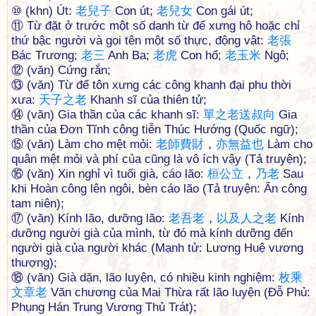
⑩ (khn) Út:
老
兒
子
Con út;
老
兒
女
Con gái út;
⑪ Từ đặt ở trước một số danh từ để xưng hô hoặc chỉ
thứ bậc người và gọi tên một số thực, động vật:
老
張
Bác Trương;
老
三
Anh Ba;
老
虎
Con hổ;
老
玉
米
Ngô;
⑫ (văn) Cứng rắn;
⑬ (văn) Từ để tôn xưng các công khanh đại phu thời
xưa:
天
子
之
老
Khanh sĩ của thiên tử;
⑭ (văn) Gia thần của các khanh sĩ:
單
之
老
送
叔
向
Gia
thần của Đơn Tĩnh công tiễn Thúc Hướng (Quốc ngữ);
⑮ (văn) Làm cho mệt mỏi:
老
師
費
財
，
亦
無
益
也
Làm cho
quân mệt mỏi và phí của cũng là vô ích vậy (Tả truyện);
⑯ (văn) Xin nghỉ vì tuổi già, cáo lão:
桓
公
立
，
乃
老
Sau
khi Hoàn công lên ngôi, bèn cáo lão (Tả truyện: Ẩn công
tam niên);
⑰ (văn) Kính lão, dưỡng lão:
老
吾
老
，
以
及
人
之
老
Kính
dưỡng người già của mình, từ đó mà kính dưỡng đến
người già của người khác (Mạnh tử: Lương Huệ vương
thượng);
⑱ (văn) Già dặn, lão luyện, có nhiều kinh nghiệm:
枚
乘
文
章
老
Văn chương của Mai Thừa rất lão luyện (Đỗ Phủ:
Phụng Hán Trung Vương Thủ Trát);