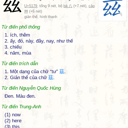
兹
U+5179
, tổng 9 nét, bộ
bā 八
(+7 nét),
cǎo
艸
(+6 nét)
giản thể, hình thanh
Từ điển phổ thông
1. ích, thêm
2. ấy, đó, này, đây, nay, như thế
3. chiếu
4. năm, mùa
Từ điển trích dẫn
1. Một dạng của chữ “tư”
茲
.
2. Giản thể của chữ
茲
.
Từ điển Nguyễn Quốc Hùng
Đen. Màu đen.
Từ điển Trung-Anh
(1) now
(2) here
(3) this