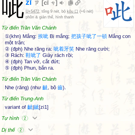
呲
zī
ㄗ
[
cī
]
ㄘ
U+5472
, tổng 9 nét, bộ
kǒu 口
(+6 nét)
phồn & giản thể, hình thanh
Từ điển Trần Văn Chánh
①(khn) Mắng:
挨
呲
Bị mắng;
把
孩
子
呲
了
一
頓
Mắng con
một trận;
② (đph) Nhe răng ra:
呲
着
牙
笑
Nhe răng cười;
③ Rách:
鞋
呲
了
Giày rách rồi;
④ (đph) Tan vỡ, cắt đứt;
⑤ (đph) Phun, bắn ra.
Từ điển Trần Văn Chánh
Nhe (răng) (như
齜
, bộ
齒
).
Từ điển Trung-Anh
variant of
齜
|
龇
[zi1]
Tự hình
2
Dị thể
2