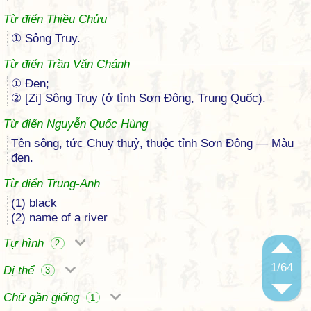
Từ điển Thiều Chửu
① Sông Truy.
Từ điển Trần Văn Chánh
① Đen;
② [Zi] Sông Truy (ở tỉnh Sơn Đông, Trung Quốc).
Từ điển Nguyễn Quốc Hùng
Tên sông, tức Chuy thuỷ, thuộc tỉnh Sơn Đông — Màu
đen.
Từ điển Trung-Anh
(1) black
(2) name of a river
Tự hình
2
1
/64
Dị thể
3
Chữ gần giống
1