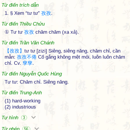
Từ điển trích dẫn
1. § Xem “tư tư”
孜
孜
.
Từ điển Thiều Chửu
① Tư tư
孜
孜
chăm chăm (xa xả).
Từ điển Trần Văn Chánh
【
孜
孜
】
tư tư [zizi] Siêng, siêng năng, chăm chỉ, cần
mẫn:
孜
孜
不
倦
Cố gắng không mệt mỏi, luôn luôn chăm
chỉ. Cv.
孳
孳
.
Từ điển Nguyễn Quốc Hùng
Tư tư: Chăm chỉ. Siêng năng.
Từ điển Trung-Anh
(1) hard-working
(2) industrious
Tự hình
3
Từ ghép
56