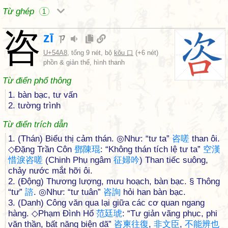
Từ ghép
1
咨
zī
ㄗ
U+54A8
, tổng 9 nét, bộ
kǒu 口
(+6 nét)
phồn & giản thể, hình thanh
Từ điển phổ thông
1. bàn bạc, tư vấn
2. tường trình
Từ điển trích dẫn
1. (Thán) Biểu thị cảm thán. ◎Như: “tư ta”
咨
嗟
than ôi.
◇Đặng Trần Côn
鄧
陳
琨
: “Không thán tích lệ tư ta”
空
漢
惜
淚
咨
嗟
(Chinh Phụ ngâm
征
婦
吟
) Than tiếc suông,
chảy nước mắt hỡi ôi.
2. (Động) Thương lượng, mưu hoạch, bàn bạc. § Thông
“tư”
諮
. ◎Như: “tư tuân”
咨
詢
hỏi han bàn bạc.
3. (Danh) Công văn qua lại giữa các cơ quan ngang
hàng. ◇Phạm Đình Hổ
范
廷
琥
: “Tư giản vãng phục, phi
văn thần, bất năng biện dã”
咨
柬
往
復
,
非
文
臣
,
不
能
辨
也