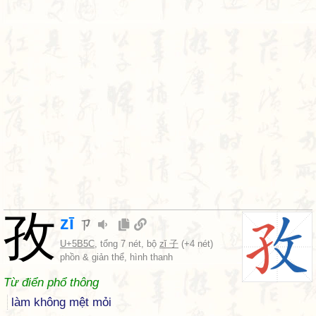
孜
zī
ㄗ
U+5B5C
, tổng 7 nét, bộ
zǐ 子
(+4 nét)
phồn & giản thể, hình thanh
Từ điển phổ thông
làm không mệt mỏi