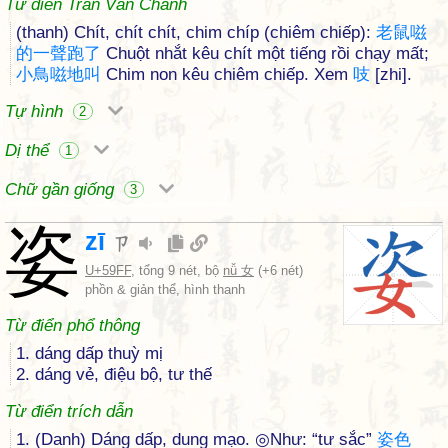
Từ điển Trần Văn Chánh
(thanh) Chít, chít chít, chim chíp (chiêm chiếp):
老
鼠
嗞
的
一
聲
跑
了
Chuột nhắt kêu chít một tiếng rồi chạy mất;
小
鳥
嗞
地
叫
Chim non kêu chiêm chiếp. Xem
吱
[zhi].
Tự hình
2
Dị thể
1
Chữ gần giống
3
姿
zī
ㄗ
U+59FF
, tổng 9 nét, bộ
nǚ 女
(+6 nét)
phồn & giản thể, hình thanh
Từ điển phổ thông
1. dáng dấp thuỳ mị
2. dáng vẻ, điệu bộ, tư thế
Từ điển trích dẫn
1. (Danh) Dáng dấp, dung mạo. ◎Như: “tư sắc”
姿
色