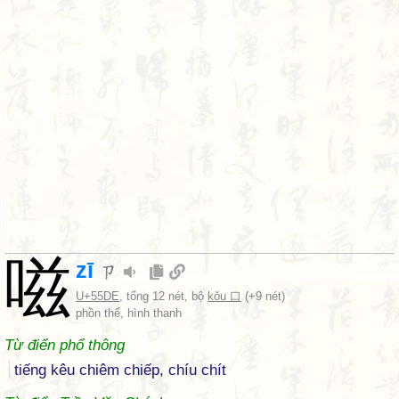
嗞
zī
ㄗ
U+55DE
, tổng 12 nét, bộ
kǒu 口
(+9 nét)
phồn thể, hình thanh
Từ điển phổ thông
tiếng kêu chiêm chiếp, chíu chít