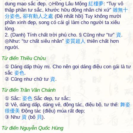
dung mạo sắc đẹp. ◇Hồng Lâu Mộng
紅
樓
夢
: “Tuy vô
thập phần tư sắc, khước hữu động nhân chi xứ”
雖
無
十
分
姿
色
,
卻
有
動
人
之
處
(Đệ nhất hồi) Tuy không mười
phần xinh đẹp, song có cái gì làm cho người ta xiêu
lòng.
2. (Danh) Tính chất trời phú cho. § Cũng như “tư”
資
.
◎Như: “tư chất siêu nhân”
姿
質
超
人
thiên chất hơn
người.
Từ điển Thiều Chửu
① Dáng dấp thùy mị. Cho nên gọi dáng điệu con gái là tư
sắc
姿
色
.
② Cũng như chữ tư
資
.
Từ điển Trần Văn Chánh
① Sắc:
姿
色
Sắc đẹp, tư sắc;
② Vẻ, dáng dấp, dáng vẻ, động tác, điệu bộ, tư thế:
舞
姿
很
優
美
Động tác (điệu) múa rất đẹp;
③ Như
資
(bộ
貝
).
Từ điển Nguyễn Quốc Hùng