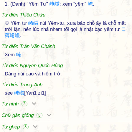
1. (Danh) “Yêm Tư”
崦
嵫
: xem “yêm”
崦
.
Từ điển Thiều Chửu
① Yêm tư
崤
嵫
núi Yêm-tư, xưa bảo chỗ ấy là chỗ mặt
trời lặn, nên lúc nhá nhem tối gọi là nhật bạc yêm tư
日
薄
崤
嵫
.
Từ điển Trần Văn Chánh
Xem
崦
.
Từ điển Nguyễn Quốc Hùng
Dáng núi cao và hiểm trở.
Từ điển Trung-Anh
see
崦
嵫
[Yan1 zi1]
Tự hình
2
Chữ gần giống
5
Từ ghép
3