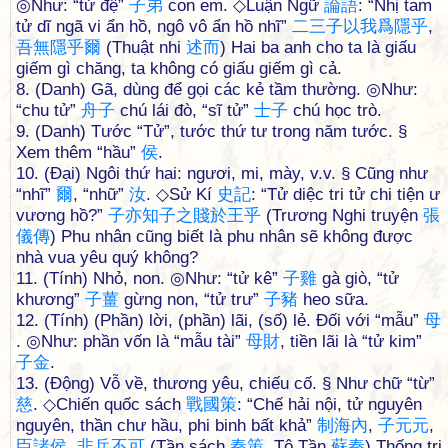
◎Như: “tử đệ”
子
弟
con em. ◇Luận Ngữ
論
語
: “Nhị tam
tử dĩ ngã vi ẩn hồ, ngô vô ẩn hồ nhĩ”
二
三
子
以
我
爲
隱
乎
,
吾
無
隱
乎
爾
(Thuật nhi
述
而
) Hai ba anh cho ta là giấu
giếm gì chăng, ta không có giấu giếm gì cả.
8. (Danh) Gã, dùng để gọi các kẻ tầm thường. ◎Như:
“chu tử”
舟
子
chú lái đò, “sĩ tử”
士
子
chú học trò.
9. (Danh) Tước “Tử”, tước thứ tư trong năm tước. §
Xem thêm “hầu”
侯
.
10. (Đại) Ngôi thứ hai: ngươi, mi, mày, v.v. § Cũng như
“nhĩ”
爾
, “nhữ”
汝
. ◇Sử Kí
史
記
: “Tử diệc tri tử chi tiện ư
vương hồ?”
子
亦
知
子
之
賤
於
王
乎
(Trương Nghi truyện
張
儀
傳
) Phu nhân cũng biết là phu nhân sẽ không được
nhà vua yêu quý không?
11. (Tính) Nhỏ, non. ◎Như: “tử kê”
子
雞
gà giò, “tử
khương”
子
薑
gừng non, “tử trư”
子
豬
heo sữa.
12. (Tính) (Phần) lời, (phần) lãi, (số) lẻ. Đối với “mẫu”
母
. ◎Như: phần vốn là “mẫu tài”
母
財
, tiền lãi là “tử kim”
子
金
.
13. (Động) Vỗ về, thương yêu, chiếu cố. § Như chữ “từ”
慈
. ◇Chiến quốc sách
戰
國
策
: “Chế hải nội, tử nguyên
nguyên, thần chư hầu, phi binh bất khả”
制
海
內
,
子
元
元
,
臣
諸
侯
,
非
兵
不
可
(Tần sách
秦
策
, Tô Tần
蘇
秦
) Thống trị