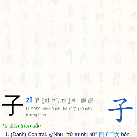
子
zī
ㄗ
[
zǐ
,
zi
]
ㄗˇ
U+5B50
, tổng 3 nét, bộ
zǐ 子
(+0 nét)
tượng hình
Từ điển trích dẫn
1. (Danh) Con trai. ◎Như: “tứ tử nhị nữ”
四
子
二
女
bốn