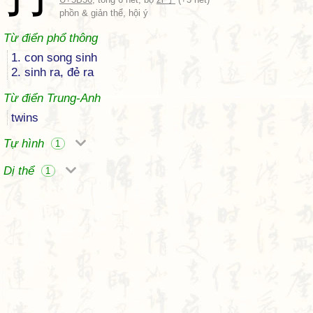
phồn & giản thể, hội ý
Từ điển phổ thông
1. con song sinh
2. sinh ra, đẻ ra
Từ điển Trung-Anh
twins
Tự hình
1
Dị thể
1