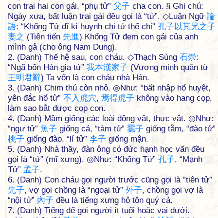
con trai hai con gái, “phụ tử”
父
子
cha con. § Ghi chú:
Ngày xưa, bất luận trai gái đều gọi là “tử”. ◇Luận Ngữ
論
語
: “Khổng Tử dĩ kì huynh chi tử thế chi”
孔
子
以
其
兄
之
子
妻
之
(Tiên tiến
先
進
) Khổng Tử đem con gái của anh
mình gả (cho ông Nam Dung).
2. (Danh) Thế hệ sau, con cháu. ◇Thạch Sùng
石
崇
:
“Ngã bổn Hán gia tử”
我
本
漢
家
子
(Vương minh quân từ
王
明
君
辭
) Ta vốn là con cháu nhà Hán.
3. (Danh) Chim thú còn nhỏ. ◎Như: “bất nhập hổ huyệt,
yên đắc hổ tử”
不
入
虎
穴
,
焉
得
虎
子
không vào hang cọp,
làm sao bắt được cọp con.
4. (Danh) Mầm giống các loài động vật, thực vật. ◎Như:
“ngư tử”
魚
子
giống cá, “tàm tử”
蠶
子
giống tằm, “đào tử”
桃
子
giống đào, “lí tử”
李
子
giống mận.
5. (Danh) Nhà thầy, đàn ông có đức hạnh học vấn đều
gọi là “tử” (mĩ xưng). ◎Như: “Khổng Tử”
孔
子
, “Mạnh
Tử”
孟
子
.
6. (Danh) Con cháu gọi người trước cũng gọi là “tiên tử”
先
子
, vợ gọi chồng là “ngoại tử”
外
子
, chồng gọi vợ là
“nội tử”
內
子
đều là tiếng xưng hô tôn quý cả.
7. (Danh) Tiếng để gọi người ít tuổi hoặc vai dưới.