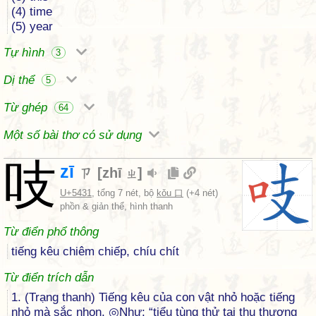
(4) time
(5) year
Tự hình
3
Dị thể
5
Từ ghép
64
Một số bài thơ có sử dụng
吱
zī
ㄗ
[
zhī
]
ㄓ
U+5431
, tổng 7 nét, bộ
kǒu 口
(+4 nét)
phồn & giản thể, hình thanh
Từ điển phổ thông
tiếng kêu chiêm chiếp, chíu chít
Từ điển trích dẫn
1. (Trạng thanh) Tiếng kêu của con vật nhỏ hoặc tiếng
nhỏ mà sắc nhọn. ◎Như: “tiểu tùng thử tại thụ thượng