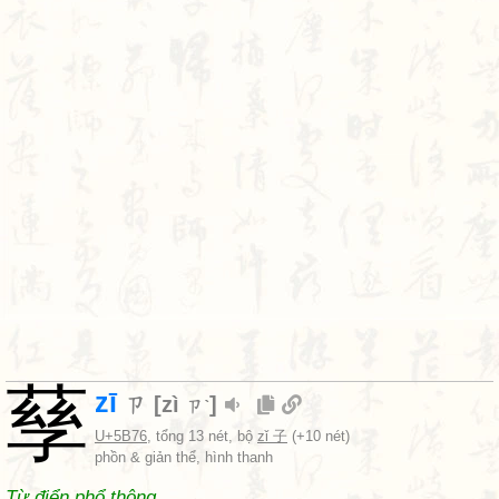
孶
zī
ㄗ
[
zì
]
ㄗˋ
U+5B76
, tổng 13 nét, bộ
zǐ 子
(+10 nét)
phồn & giản thể, hình thanh
Từ điển phổ thông