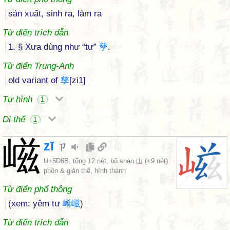
sản xuất, sinh ra, làm ra
Từ điển trích dẫn
1. § Xưa dùng như “tư”
孳
.
Từ điển Trung-Anh
old variant of
孳
[zi1]
Tự hình
1
Dị thể
1
嵫
zī
ㄗ
U+5D6B
, tổng 12 nét, bộ
shān 山
(+9 nét)
phồn & giản thể, hình thanh
Từ điển phổ thông
(xem: yêm tư
崤
嵫
)
Từ điển trích dẫn