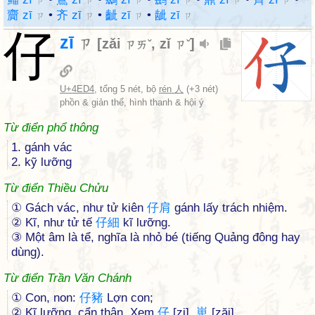
ㄗ
ㄗ
ㄗ
ㄗ
ㄗ
ㄗ
齎 zī
•
齐 zī
•
齜 zī
•
龇 zī
ㄗ
ㄗ
ㄗ
ㄗ
仔
zī
ㄗ
[
zǎi
,
zǐ
]
ㄗㄞˇ
ㄗˇ
U+4ED4
, tổng 5 nét, bộ
rén 人
(+3 nét)
phồn & giản thể, hình thanh & hội ý
Từ điển phổ thông
1. gánh vác
2. kỹ lưỡng
Từ điển Thiều Chửu
① Gách vác, như tử kiên
仔
肩
gánh lấy trách nhiệm.
② Kĩ, như tử tế
仔
細
kĩ lưỡng.
③ Một âm là tể, nghĩa là nhỏ bé (tiếng Quảng đông hay
dùng).
Từ điển Trần Văn Chánh
① Con, non:
仔
豬
Lợn con;
② Kĩ lưỡng, cẩn thận. Xem
仔
[zi],
崽
[zăi].