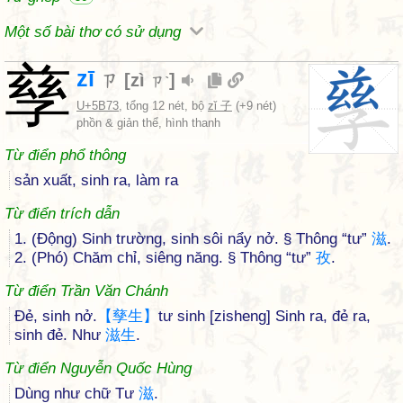
Một số bài thơ có sử dụng
孳
zī
ㄗ
[
zì
]
ㄗˋ
U+5B73
, tổng 12 nét, bộ
zǐ 子
(+9 nét)
phồn & giản thể, hình thanh
Từ điển phổ thông
sản xuất, sinh ra, làm ra
Từ điển trích dẫn
1. (Động) Sinh trường, sinh sôi nẩy nở. § Thông “tư”
滋
.
2. (Phó) Chăm chỉ, siêng năng. § Thông “tư”
孜
.
Từ điển Trần Văn Chánh
Đẻ, sinh nở.
【
孳
生
】
tư sinh [zisheng] Sinh ra, đẻ ra,
sinh đẻ. Như
滋
生
.
Từ điển Nguyễn Quốc Hùng
Dùng như chữ Tư
滋
.