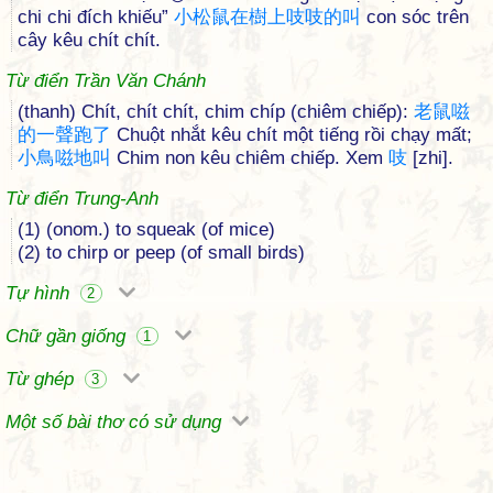
chi chi đích khiếu”
小
松
鼠
在
樹
上
吱
吱
的
叫
con sóc trên
cây kêu chít chít.
Từ điển Trần Văn Chánh
(thanh) Chít, chít chít, chim chíp (chiêm chiếp):
老
鼠
嗞
的
一
聲
跑
了
Chuột nhắt kêu chít một tiếng rồi chạy mất;
小
鳥
嗞
地
叫
Chim non kêu chiêm chiếp. Xem
吱
[zhi].
Từ điển Trung-Anh
(1) (onom.) to squeak (of mice)
(2) to chirp or peep (of small birds)
Tự hình
2
Chữ gần giống
1
Từ ghép
3
Một số bài thơ có sử dụng