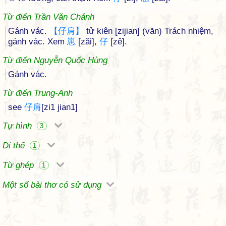
Từ điển Trần Văn Chánh
Gánh vác.
【
仔
肩
】
tử kiên [zijian] (văn) Trách nhiệm,
gánh vác. Xem
崽
[zăi],
仔
[zê].
Từ điển Nguyễn Quốc Hùng
Gánh vác.
Từ điển Trung-Anh
see
仔
肩
[zi1 jian1]
Tự hình
3
Dị thể
1
Từ ghép
1
Một số bài thơ có sử dụng