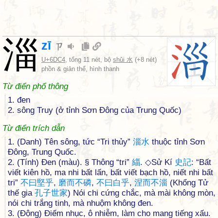
淄
zī
ㄗ
U+6DC4
, tổng 11 nét, bộ
shǔi 水
(+8 nét)
phồn & giản thể, hình thanh
Từ điển phổ thông
1. đen
2. sông Truy (ở tỉnh Sơn Đông của Trung Quốc)
Từ điển trích dẫn
1. (Danh) Tên sông, tức “Tri thủy”
淄
水
thuộc tỉnh Sơn
Đông, Trung Quốc.
2. (Tính) Đen (màu). § Thông “tri”
緇
. ◇Sử Kí
史
記
: “Bất
viết kiên hồ, ma nhi bất lấn, bất viết bạch hồ, niết nhi bất
tri”
不
曰
堅
乎
,
磨
而
不
磷
,
不
曰
白
乎
,
涅
而
不
淄
(Khổng Tử
thế gia
孔
子
世
家
) Nói chi cứng chắc, mà mài không mòn,
nói chi trắng tinh, mà nhuộm không đen.
3. (Động) Điếm nhục, ô nhiễm, làm cho mang tiếng xấu.