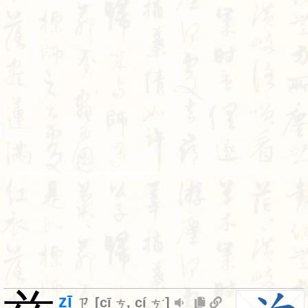
zī
ㄗ
[
cī
,
cí
]
ㄘ
ㄘˊ