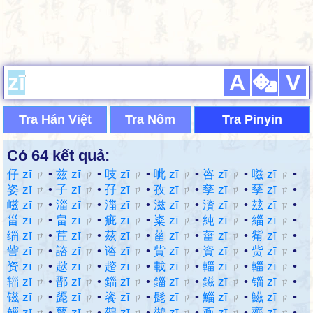
A
V
Tra Hán Việt
Tra Nôm
Tra Pinyin
Có 64 kết quả:
仔 zī
•
兹 zī
•
吱 zī
•
呲 zī
•
咨 zī
•
嗞 zī
•
ㄗ
ㄗ
ㄗ
ㄗ
ㄗ
ㄗ
姿 zī
•
子 zī
•
孖 zī
•
孜 zī
•
孳 zī
•
孶 zī
•
ㄗ
ㄗ
ㄗ
ㄗ
ㄗ
ㄗ
嵫 zī
•
淄 zī
•
湽 zī
•
滋 zī
•
澬 zī
•
玆 zī
•
ㄗ
ㄗ
ㄗ
ㄗ
ㄗ
ㄗ
甾 zī
•
畠 zī
•
疵 zī
•
粢 zī
•
純 zī
•
緇 zī
•
ㄗ
ㄗ
ㄗ
ㄗ
ㄗ
ㄗ
缁 zī
•
茊 zī
•
茲 zī
•
菑 zī
•
葘 zī
•
觜 zī
•
ㄗ
ㄗ
ㄗ
ㄗ
ㄗ
ㄗ
訾 zī
•
諮 zī
•
谘 zī
•
貲 zī
•
資 zī
•
赀 zī
•
ㄗ
ㄗ
ㄗ
ㄗ
ㄗ
ㄗ
资 zī
•
趑 zī
•
趦 zī
•
載 zī
•
輜 zī
•
輺 zī
•
ㄗ
ㄗ
ㄗ
ㄗ
ㄗ
ㄗ
辎 zī
•
鄑 zī
•
錙 zī
•
鍿 zī
•
鎡 zī
•
锱 zī
•
ㄗ
ㄗ
ㄗ
ㄗ
ㄗ
ㄗ
镃 zī
•
頾 zī
•
餈 zī
•
髭 zī
•
鯔 zī
•
鰦 zī
•
ㄗ
ㄗ
ㄗ
ㄗ
ㄗ
ㄗ
鲻 zī
•
鶿 zī
•
鷀 zī
•
鹚 zī
•
鼒 zī
•
齊 zī
•