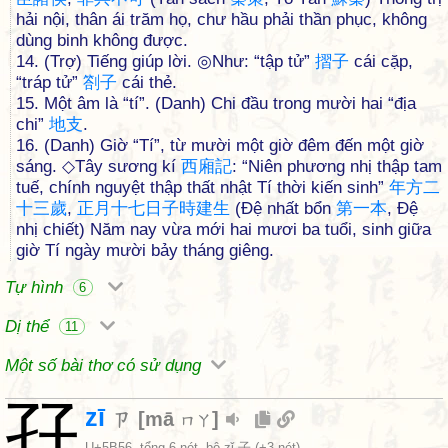
hải nội, thân ái trăm họ, chư hầu phải thần phục, không
dùng binh không được.
14. (Trợ) Tiếng giúp lời. ◎Như: “tập tử”
摺
子
cái cặp,
“tráp tử”
劄
子
cái thẻ.
15. Một âm là “tí”. (Danh) Chi đầu trong mười hai “địa
chi”
地
支
.
16. (Danh) Giờ “Tí”, từ mười một giờ đêm đến một giờ
sáng. ◇Tây sương kí
西
廂
記
: “Niên phương nhị thập tam
tuế, chính nguyệt thập thất nhật Tí thời kiến sinh”
年
方
二
十
三
歲
,
正
月
十
七
日
子
時
建
生
(Đệ nhất bổn
第
一
本
, Đệ
nhị chiết) Năm nay vừa mới hai mươi ba tuổi, sinh giữa
giờ Tí ngày mười bảy tháng giêng.
Tự hình
6
Dị thể
11
Một số bài thơ có sử dụng
孖
zī
ㄗ
[
mā
]
ㄇㄚ
U+5B56
, tổng 6 nét, bộ
zǐ 子
(+3 nét)