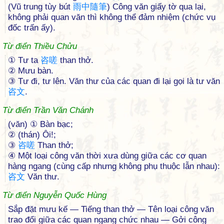
(Vũ trung tùy bút
雨
中
隨
筆
) Công văn giấy tờ qua lại,
không phải quan văn thì không thể đảm nhiệm (chức vụ
đốc trấn ấy).
Từ điển Thiều Chửu
① Tư ta
咨
嗟
than thở.
② Mưu bàn.
③ Tư đi, tư lên. Văn thư của các quan đi lại gọi là tư văn
咨
文
.
Từ điển Trần Văn Chánh
(văn) ① Bàn bạc;
② (thán) Ôi!;
③
咨
嗟
Than thở;
④ Một loại công văn thời xưa dùng giữa các cơ quan
hàng ngang (cùng cấp nhưng không phụ thuộc lẫn nhau):
咨
文
Văn thư.
Từ điển Nguyễn Quốc Hùng
Sắp đặt mưu kế — Tiếng than thở — Tên loại công văn
trao đổi giữa các quan ngang chức nhau — Gởi công