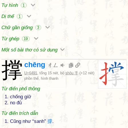
Tự hình
1
Dị thể
1
Chữ gần giống
3
Từ ghép
19
Một số bài thơ có sử dụng
撑
chēng
ㄔㄥ
U+6491
, tổng 15 nét, bộ
shǒu 手
(+12 nét)
phồn thể, hình thanh
Từ điển phổ thông
1. chống giữ
2. no đủ
Từ điển trích dẫn
1. Cũng như “sanh”
撐
.