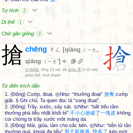
Tự hình
2
Dị thể
1
Chữ gần giống
2
搶
chēng
ㄔㄥ
[
qiāng
,
ㄑㄧㄤ
qiǎng
]
ㄑㄧㄤˇ
U+6436
, tổng 13 nét, bộ
shǒu 手
(+10 nét)
phồn thể, hình thanh
Từ điển trích dẫn
1. (Động) Cướp, đoạt. ◎Như: “thưởng đoạt”
搶
奪
cướp
giật. § Ghi chú: Ta quen đọc là “sang đoạt”.
2. (Động) Trầy, xước, sây sát. ◎Như: “bất tiểu tâm
thưởng phá liễu nhất khối bì”
不
小
心
搶
破
了
一
塊
皮
không
coi chừng bị trầy xước một mảng da.
3. (Động) Mài, giũa, làm cho sắc bén. ◎Như: “tiễn tử tân
thưởng quá, khoái đa liễu”
剪
子
新
搶
過
,
快
多
了
kéo mới