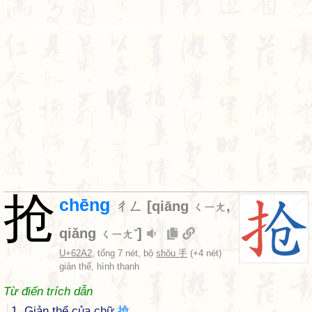
抢
chēng
ㄔㄥ
[
qiāng
,
ㄑㄧㄤ
qiǎng
]
ㄑㄧㄤˇ
U+62A2
, tổng 7 nét, bộ
shǒu 手
(+4 nét)
giản thể, hình thanh
Từ điển trích dẫn
1. Giản thể của chữ
搶
.