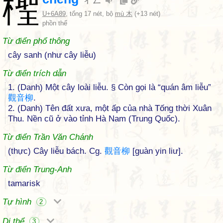
檉
ㄔㄥ
U+6A89
, tổng 17 nét, bộ
mù 木
(+13 nét)
phồn thể
Từ điển phổ thông
cây sanh (như cây liễu)
Từ điển trích dẫn
1. (Danh) Một cây loài liễu. § Còn gọi là “quán âm liễu”
觀
音
柳
.
2. (Danh) Tên đất xưa, một ấp của nhà Tống thời Xuân
Thu. Nền cũ ở vào tỉnh Hà Nam (Trung Quốc).
Từ điển Trần Văn Chánh
(thực) Cây liễu bách. Cg.
觀
音
柳
[guàn yin liư].
Từ điển Trung-Anh
tamarisk
Tự hình
2
Dị thể
3