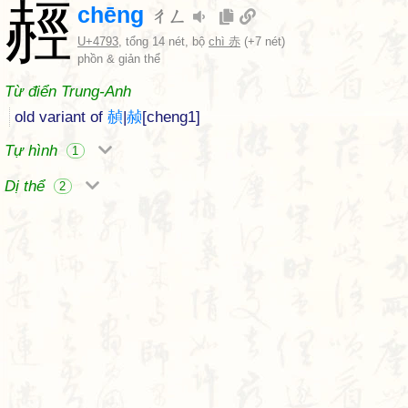
䞓
chēng
ㄔㄥ
U+4793
, tổng 14 nét, bộ
chì 赤
(+7 nét)
phồn & giản thể
Từ điển Trung-Anh
old variant of
赬
|
赪
[cheng1]
Tự hình
1
Dị thể
2