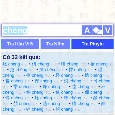
A
V
Tra Hán Việt
Tra Nôm
Tra Pinyin
Có 32 kết quả:
䞓 chēng
•
偁 chēng
•
噌 chēng
•
抢 chēng
ㄔㄥ
ㄔㄥ
ㄔㄥ
ㄔ
•
搶 chēng
•
撐 chēng
•
撑 chēng
•
晿
ㄥ
ㄔㄥ
ㄔㄥ
ㄔㄥ
chēng
•
枪 chēng
•
柽 chēng
•
槍 chēng
ㄔㄥ
ㄔㄥ
ㄔㄥ
ㄔㄥ
•
橕 chēng
•
檉 chēng
•
湞 chēng
•
爯 chēng
ㄔㄥ
ㄔㄥ
ㄔㄥ
•
牚 chēng
•
琤 chēng
•
瞠 chēng
•
秤
ㄔㄥ
ㄔㄥ
ㄔㄥ
ㄔㄥ
chēng
•
称 chēng
•
稱 chēng
•
穪 chēng
ㄔㄥ
ㄔㄥ
ㄔㄥ
ㄔㄥ
•
罉 chēng
•
蛏 chēng
•
蟶 chēng
•
赪 chēng
ㄔㄥ
ㄔㄥ
ㄔㄥ
•
赬 chēng
•
趟 chēng
•
鎗 chēng
•
鐺
ㄔㄥ
ㄔㄥ
ㄔㄥ
ㄔㄥ
chēng
•
铛 chēng
•
頳 chēng
ㄔㄥ
ㄔㄥ
ㄔㄥ