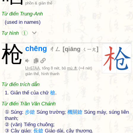
phồn & giản thể
Từ điển Trung-Anh
(used in names)
Tự hình
1
枪
chēng
ㄔㄥ
[
qiāng
]
ㄑㄧㄤ
U+67AA
, tổng 8 nét, bộ
mù 木
(+4 nét)
giản thể, hình thanh
Từ điển trích dẫn
1. Giản thể của chữ
槍
.
Từ điển Trần Văn Chánh
① Súng:
步
鎗
Súng trường;
機
關
鎗
Súng máy, súng liên
thanh;
② (văn) Tiếng chuông;
③ Cây giáo:
長
鎗
Giáo dài, cây thương.