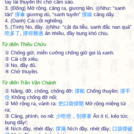
tay lái thuyền thì chớ cầm sào.
3. (Động) Mở rộng, căng ra, giương lên. ◎Như: “sanh
tán”
撐
傘
giương dù, “sanh tuyến”
撐
線
căng dây.
4. (Danh) Cái cột nghiêng.
5. (Tính) No, đầy. ◎Như: “cật đa liễu, sanh đắc nan quá”
吃
多
了
,
撐
得
難
過
ăn nhiều, đầy bụng khó chịu.
Từ điển Thiều Chửu
① Chống giữ, miễn cưỡng chống giữ gọi là xanh.
② Cái cột xiêu.
③ No, đầy đủ.
④ Chở thuyền.
Từ điển Trần Văn Chánh
① Nâng, đỡ, chống, chống đỡ:
撐
船
Chống thuyền;
撐
不
住
Không chống đỡ nổi;
② Mở rộng ra, vành ra:
把
口
袋
撐
開
Mở rộng miệng túi
ra;
③ Căng, phình, no nê:
少
吃
些
，
別
撐
著
Ăn ít tí, kẻo tức
bụng đấy!;
④ Ních đầy, nhét đầy:
撐
滿
Ních đầy, nhét đầy;
口
袋
撐
破