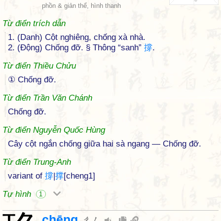
phồn & giản thể, hình thanh
Từ điển trích dẫn
1. (Danh) Cột nghiêng, chống xà nhà.
2. (Động) Chống đỡ. § Thông “sanh”
撐
.
Từ điển Thiều Chửu
① Chống đỡ.
Từ điển Trần Văn Chánh
Chống đỡ.
Từ điển Nguyễn Quốc Hùng
Cây cột ngắn chống giữa hai sà ngang — Chống đỡ.
Từ điển Trung-Anh
variant of
撐
|
撑
[cheng1]
Tự hình
1
chēng
ㄔㄥ