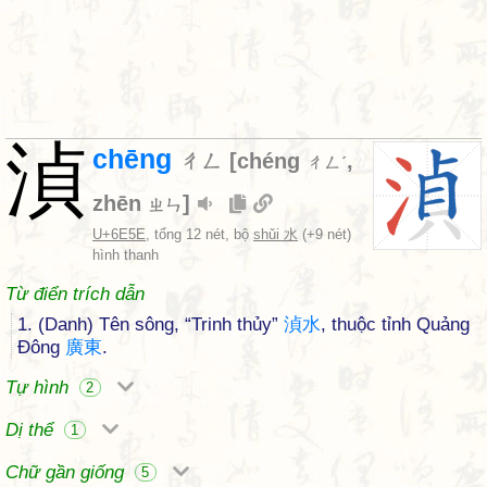
湞
chēng
ㄔㄥ
[
chéng
,
ㄔㄥˊ
zhēn
]
ㄓㄣ
U+6E5E
, tổng 12 nét, bộ
shǔi 水
(+9 nét)
hình thanh
Từ điển trích dẫn
1. (Danh) Tên sông, “Trinh thủy”
湞
水
, thuộc tỉnh Quảng
Đông
廣
東
.
Tự hình
2
Dị thể
1
Chữ gần giống
5