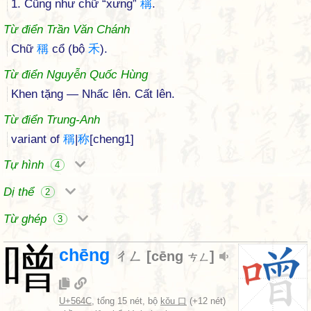
1. Cũng như chữ “xưng”
稱
.
Từ điển Trần Văn Chánh
Chữ
稱
cổ (bộ
禾
).
Từ điển Nguyễn Quốc Hùng
Khen tặng — Nhấc lên. Cất lên.
Từ điển Trung-Anh
variant of
稱
|
称
[cheng1]
Tự hình
4
Dị thể
2
Từ ghép
3
噌
chēng
ㄔㄥ
[
cēng
]
ㄘㄥ
U+564C
, tổng 15 nét, bộ
kǒu 口
(+12 nét)