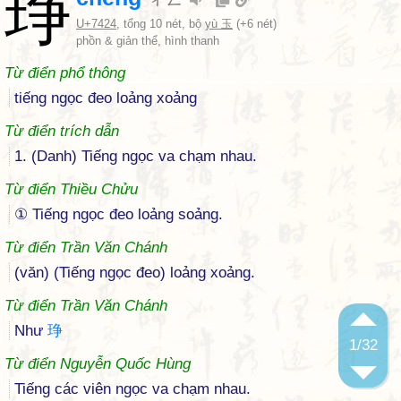
琤
U+7424
, tổng 10 nét, bộ
yù 玉
(+6 nét)
phồn & giản thể, hình thanh
Từ điển phổ thông
tiếng ngọc đeo loảng xoảng
Từ điển trích dẫn
1. (Danh) Tiếng ngọc va chạm nhau.
Từ điển Thiều Chửu
① Tiếng ngọc đeo loảng soảng.
Từ điển Trần Văn Chánh
(văn) (Tiếng ngọc đeo) loảng xoảng.
Từ điển Trần Văn Chánh
Như
琤
1
/32
Từ điển Nguyễn Quốc Hùng
Tiếng các viên ngọc va chạm nhau.