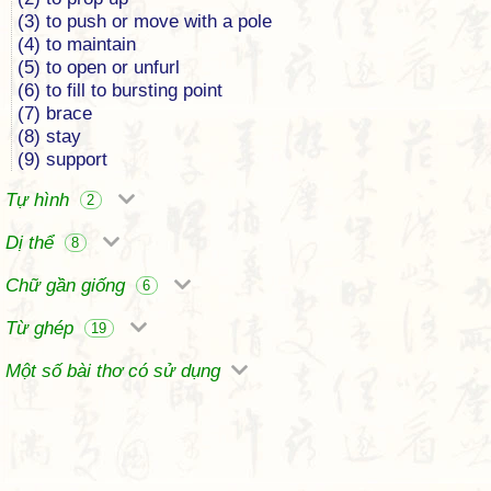
(3) to push or move with a pole
(4) to maintain
(5) to open or unfurl
(6) to fill to bursting point
(7) brace
(8) stay
(9) support
Tự hình
2
Dị thể
8
Chữ gần giống
6
Từ ghép
19
Một số bài thơ có sử dụng