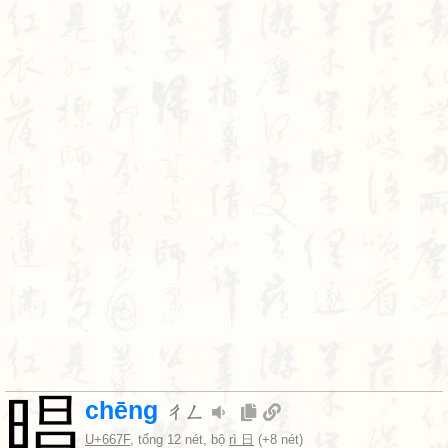
晿
chēng
ㄔㄥ
U+667F
, tổng 12 nét, bộ
rì 日
(+8 nét)