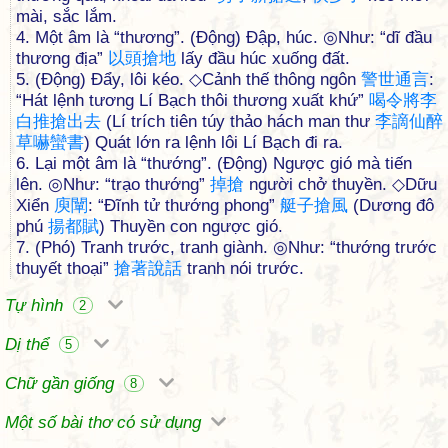
mài, sắc lắm.
4. Một âm là “thương”. (Động) Đập, húc. ◎Như: “dĩ đầu
thương địa”
以
頭
搶
地
lấy đầu húc xuống đất.
5. (Động) Đẩy, lôi kéo. ◇Cảnh thế thông ngôn
警
世
通
言
:
“Hát lệnh tương Lí Bạch thôi thương xuất khứ”
喝
令
將
李
白
推
搶
出
去
(Lí trích tiên túy thảo hách man thư
李
謫
仙
醉
草
嚇
蠻
書
) Quát lớn ra lệnh lôi Lí Bạch đi ra.
6. Lại một âm là “thướng”. (Động) Ngược gió mà tiến
lên. ◎Như: “trạo thướng”
掉
搶
người chở thuyền. ◇Dữu
Xiển
庾
闡
: “Đĩnh tử thướng phong”
艇
子
搶
風
(Dương đô
phú
揚
都
賦
) Thuyền con ngược gió.
7. (Phó) Tranh trước, tranh giành. ◎Như: “thướng trước
thuyết thoại”
搶
著
說
話
tranh nói trước.
Tự hình
2
Dị thể
5
Chữ gần giống
8
Một số bài thơ có sử dụng