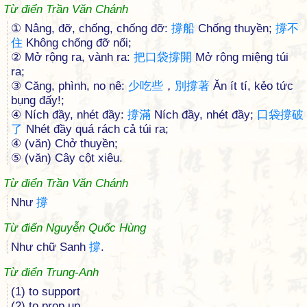
Từ điển Trần Văn Chánh
① Nâng, đỡ, chống, chống đỡ:
撐
船
Chống thuyền;
撐
不
住
Không chống đỡ nổi;
② Mở rộng ra, vành ra:
把
口
袋
撐
開
Mở rộng miệng túi
ra;
③ Căng, phình, no nê:
少
吃
些
，
別
撐
著
Ăn ít tí, kẻo tức
bụng đấy!;
④ Ních đầy, nhét đầy:
撐
滿
Ních đầy, nhét đầy;
口
袋
撐
破
了
Nhét đầy quá rách cả túi ra;
④ (văn) Chở thuyền;
⑤ (văn) Cây cột xiêu.
Từ điển Trần Văn Chánh
Như
撐
Từ điển Nguyễn Quốc Hùng
Như chữ Sanh
撐
.
Từ điển Trung-Anh
(1) to support
(2) to prop up