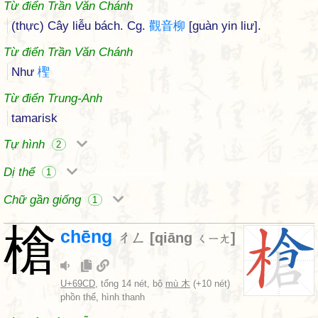
Từ điển Trần Văn Chánh
(thực) Cây liễu bách. Cg.
觀
音
柳
[guàn yin liư].
Từ điển Trần Văn Chánh
Như
檉
Từ điển Trung-Anh
tamarisk
Tự hình
2
Dị thể
1
Chữ gần giống
1
槍
chēng
ㄔㄥ
[
qiāng
]
ㄑㄧㄤ
U+69CD
, tổng 14 nét, bộ
mù 木
(+10 nét)
phồn thể, hình thanh