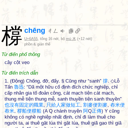
橕
chēng
ㄔㄥ
U+6A55
, tổng 16 nét, bộ
mù 木
(+12 nét)
phồn & giản thể
Từ điển phổ thông
cây cột vẹo
Từ điển trích dẫn
1. (Động) Chống, đỡ, đẩy. § Cũng như “sanh”
撐
. ◇Lỗ
Tấn
魯
迅
: “Dã một hữu cố định đích chức nghiệp, chỉ
cấp nhân gia tố đoản công, cát mạch tiện cát mạch,
thung mễ tiện thung mễ, sanh thuyền tiện sanh thuyền”
也
沒
有
固
定
的
職
業
,
只
給
人
家
做
短
工
,
割
麥
便
割
麥
,
舂
米
便
舂
米
,
橕
船
便
橕
船
(A Q chánh truyện
阿
Q
正
傳
) Y cũng
không có nghề nghiệp nhất định, chỉ đi làm thuê cho
người ta, ai thuê gặt lúa thì gặt lúa, thuê giã gạo thì giã