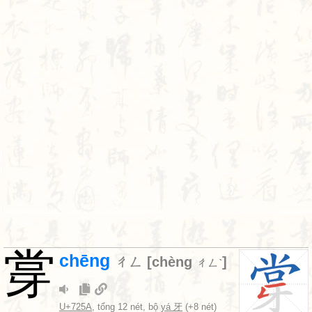
牚
chēng
ㄔㄥ
[
chèng
]
ㄔㄥˋ
U+725A
, tổng 12 nét, bộ
yá 牙
(+8 nét)