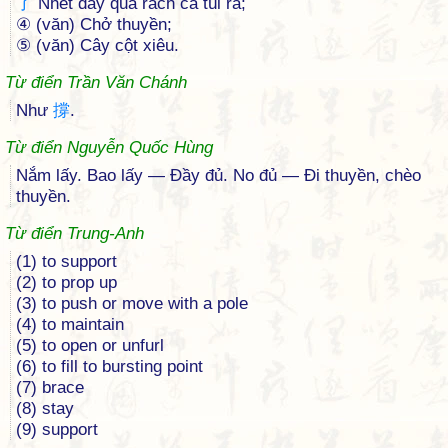
了
Nhét đầy quá rách cả túi ra;
④ (văn) Chở thuyền;
⑤ (văn) Cây cột xiêu.
Từ điển Trần Văn Chánh
Như
撐
.
Từ điển Nguyễn Quốc Hùng
Nắm lấy. Bao lấy — Đầy đủ. No đủ — Đi thuyền, chèo
thuyền.
Từ điển Trung-Anh
(1) to support
(2) to prop up
(3) to push or move with a pole
(4) to maintain
(5) to open or unfurl
(6) to fill to bursting point
(7) brace
(8) stay
(9) support