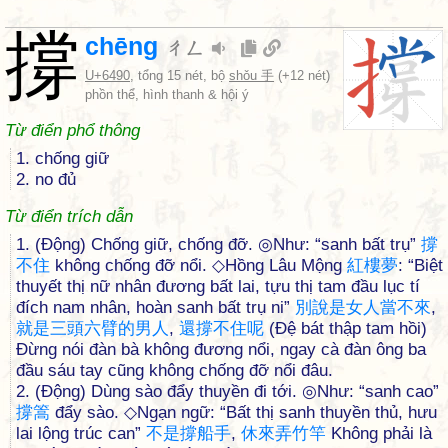
撐
chēng
ㄔㄥ
U+6490
, tổng 15 nét, bộ
shǒu 手
(+12 nét)
phồn thể, hình thanh & hội ý
Từ điển phổ thông
1. chống giữ
2. no đủ
Từ điển trích dẫn
1. (Động) Chống giữ, chống đỡ. ◎Như: “sanh bất trụ”
撐
不
住
không chống đỡ nổi. ◇Hồng Lâu Mộng
紅
樓
夢
: “Biệt
thuyết thị nữ nhân đương bất lai, tựu thị tam đầu lục tí
đích nam nhân, hoàn sanh bất trụ ni”
別
說
是
女
人
當
不
來
,
就
是
三
頭
六
臂
的
男
人
,
還
撐
不
住
呢
(Đệ bát thập tam hồi)
Đừng nói đàn bà không đương nổi, ngay cà đàn ông ba
đầu sáu tay cũng không chống đỡ nổi đâu.
2. (Động) Dùng sào đẩy thuyền đi tới. ◎Như: “sanh cao”
撐
篙
đẩy sào. ◇Ngạn ngữ: “Bất thị sanh thuyền thủ, hưu
lai lộng trúc can”
不
是
撐
船
手
,
休
來
弄
竹
竿
Không phải là