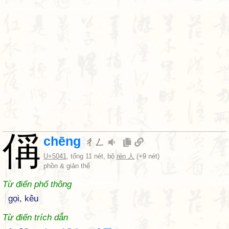
偁
chēng
ㄔㄥ
U+5041
, tổng 11 nét, bộ
rén 人
(+9 nét)
phồn & giản thể
Từ điển phổ thông
gọi, kêu
Từ điển trích dẫn