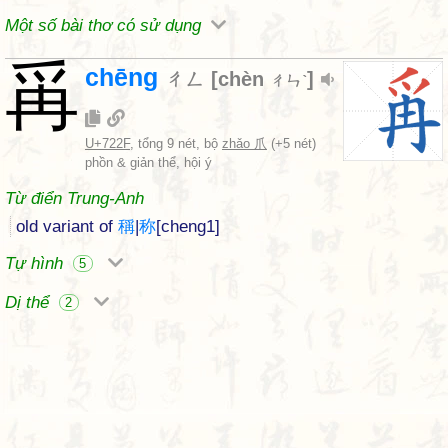
Một số bài thơ có sử dụng
爯
chēng
ㄔㄥ
[
chèn
]
ㄔㄣˋ
U+722F
, tổng 9 nét, bộ
zhǎo 爪
(+5 nét)
phồn & giản thể, hội ý
Từ điển Trung-Anh
old variant of
稱
|
称
[cheng1]
Tự hình
5
Dị thể
2