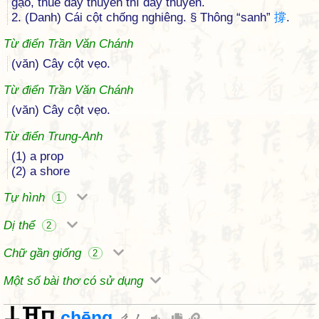
gạo, thuê đẩy thuyền thì đẩy thuyền.
2. (Danh) Cái cột chống nghiêng. § Thông “sanh”
撐
.
Từ điển Trần Văn Chánh
(văn) Cây cột vẹo.
Từ điển Trần Văn Chánh
(văn) Cây cột vẹo.
Từ điển Trung-Anh
(1) a prop
(2) a shore
Tự hình
1
Dị thể
2
Chữ gần giống
2
Một số bài thơ có sử dụng
chēng