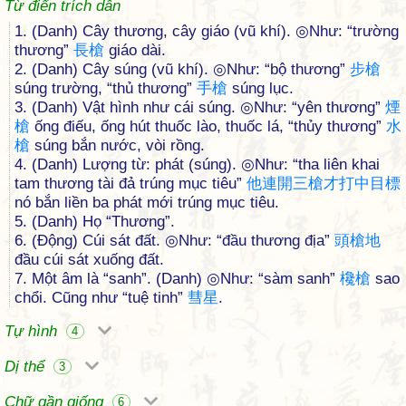
Từ điển trích dẫn
1. (Danh) Cây thương, cây giáo (vũ khí). ◎Như: “trường
thương”
長
槍
giáo dài.
2. (Danh) Cây súng (vũ khí). ◎Như: “bộ thương”
步
槍
súng trường, “thủ thương”
手
槍
súng lục.
3. (Danh) Vật hình như cái súng. ◎Như: “yên thương”
煙
槍
ống điếu, ống hút thuốc lào, thuốc lá, “thủy thương”
水
槍
súng bắn nước, vòi rồng.
4. (Danh) Lượng từ: phát (súng). ◎Như: “tha liên khai
tam thương tài đả trúng mục tiêu”
他
連
開
三
槍
才
打
中
目
標
nó bắn liền ba phát mới trúng mục tiêu.
5. (Danh) Họ “Thương”.
6. (Động) Cúi sát đất. ◎Như: “đầu thương địa”
頭
槍
地
đầu cúi sát xuống đất.
7. Một âm là “sanh”. (Danh) ◎Như: “sàm sanh”
欃
槍
sao
chổi. Cũng như “tuệ tinh”
彗
星
.
Tự hình
4
Dị thể
3
Chữ gần giống
6