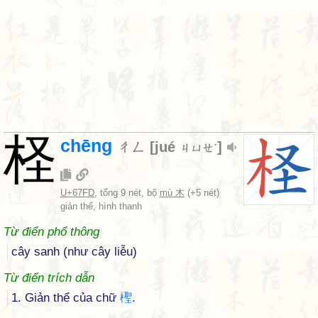
柽
chēng
ㄔㄥ
[
jué
]
ㄐㄩㄝˊ
U+67FD
, tổng 9 nét, bộ
mù 木
(+5 nét)
giản thể, hình thanh
Từ điển phổ thông
cây sanh (như cây liễu)
Từ điển trích dẫn
1. Giản thể của chữ
檉
.