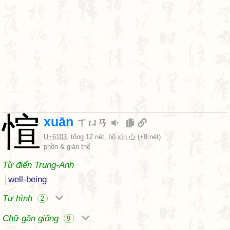
愃
xuān
ㄒㄩㄢ
U+6103
, tổng 12 nét, bộ
xīn 心
(+9 nét)
phồn & giản thể
Từ điển Trung-Anh
well-being
Tự hình
2
Chữ gần giống
9