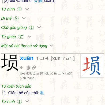
(2) old variant of
諼
|
谖
[xuan1]
Tự hình
3
Dị thể
5
Chữ gần giống
3
Từ ghép
17
Một số bài thơ có sử dụng
埙
xuān
ㄒㄩㄢ
[
xūn
]
ㄒㄩㄣ
U+57D9
, tổng 10 nét, bộ
tǔ 土
(+7 nét)
hình thanh
Từ điển trích dẫn
1. Giản thể của chữ
塤
.
Tự hình
2