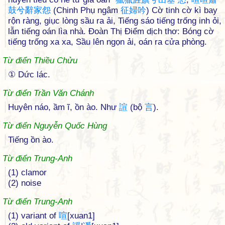
鼓
兮
辭
家
怨
(Chinh Phụ ngâm
征
婦
吟
) Cờ tinh cờ kì bay
rộn ràng, giục lòng sầu ra ải, Tiếng sáo tiếng trống inh ỏi,
lẫn tiếng oán lìa nhà. Đoàn Thị Điểm dịch thơ: Bóng cờ
tiếng trống xa xa, Sầu lên ngọn ải, oán ra cửa phòng.
Từ điển Thiều Chửu
① Dức lác.
Từ điển Trần Văn Chánh
Huyên náo, ầm ĩ, ồn ào. Như
諠
(bộ
言
).
Từ điển Nguyễn Quốc Hùng
Tiếng ồn ào.
Từ điển Trung-Anh
(1) clamor
(2) noise
Từ điển Trung-Anh
(1) variant of
喧
[xuan1]