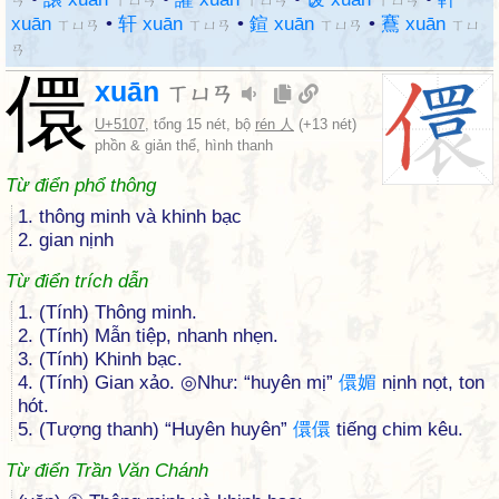
ㄢ
ㄒㄩㄢ
ㄒㄩㄢ
ㄒㄩㄢ
xuān
•
轩 xuān
•
鍹 xuān
•
鶱 xuān
ㄒㄩㄢ
ㄒㄩㄢ
ㄒㄩㄢ
ㄒㄩ
ㄢ
儇
xuān
ㄒㄩㄢ
U+5107
, tổng 15 nét, bộ
rén 人
(+13 nét)
phồn & giản thể, hình thanh
Từ điển phổ thông
1. thông minh và khinh bạc
2. gian nịnh
Từ điển trích dẫn
1. (Tính) Thông minh.
2. (Tính) Mẫn tiệp, nhanh nhẹn.
3. (Tính) Khinh bạc.
4. (Tính) Gian xảo. ◎Như: “huyên mị”
儇
媚
nịnh nọt, ton
hót.
5. (Tượng thanh) “Huyên huyên”
儇
儇
tiếng chim kêu.
Từ điển Trần Văn Chánh