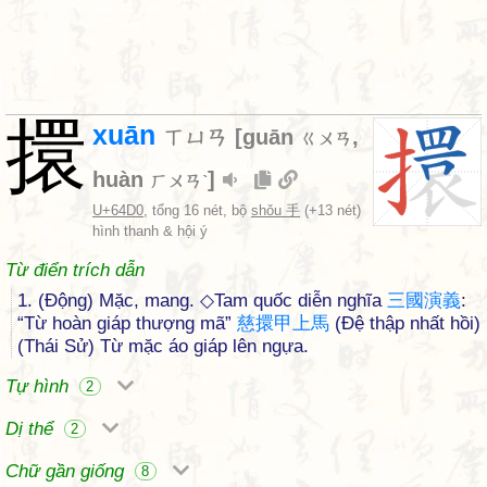
擐
xuān
ㄒㄩㄢ
[
guān
,
ㄍㄨㄢ
huàn
]
ㄏㄨㄢˋ
U+64D0
, tổng 16 nét, bộ
shǒu 手
(+13 nét)
hình thanh & hội ý
Từ điển trích dẫn
1. (Động) Mặc, mang. ◇Tam quốc diễn nghĩa
三
國
演
義
:
“Từ hoàn giáp thượng mã”
慈
擐
甲
上
馬
(Đệ thập nhất hồi)
(Thái Sử) Từ mặc áo giáp lên ngựa.
Tự hình
2
Dị thể
2
Chữ gần giống
8