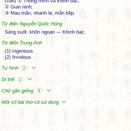
(văn) ① Thông minh và khinh bạc;
② Gian nịnh;
③ Mau mắn, nhanh lẹ, mẫn tiệp.
Từ điển Nguyễn Quốc Hùng
Sáng suốt, khôn ngoan — Khinh bạc.
Từ điển Trung-Anh
(1) ingenious
(2) frivolous
Tự hình
2
Dị thể
1
Chữ gần giống
9
Một số bài thơ có sử dụng