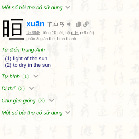
Một số bài thơ có sử dụng
晅
xuān
ㄒㄩㄢ
U+6645
, tổng 10 nét, bộ
rì 日
(+6 nét)
phồn & giản thể, hình thanh
Từ điển Trung-Anh
(1) light of the sun
(2) to dry in the sun
Tự hình
1
Dị thể
3
Chữ gần giống
3
Một số bài thơ có sử dụng