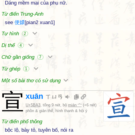
Dáng mềm mại của phụ nữ.
Từ điển Trung-Anh
see
便
嬛
[pian2 xuan1]
Tự hình
2
Dị thể
4
Chữ gần giống
7
Từ ghép
1
Một số bài thơ có sử dụng
宣
xuān
ㄒㄩㄢ
U+5BA3
, tổng 9 nét, bộ
mián 宀
(+6 nét)
phồn & giản thể, hình thanh & hội ý
Từ điển phổ thông
bộc lộ, bày tỏ, tuyên bố, nói ra