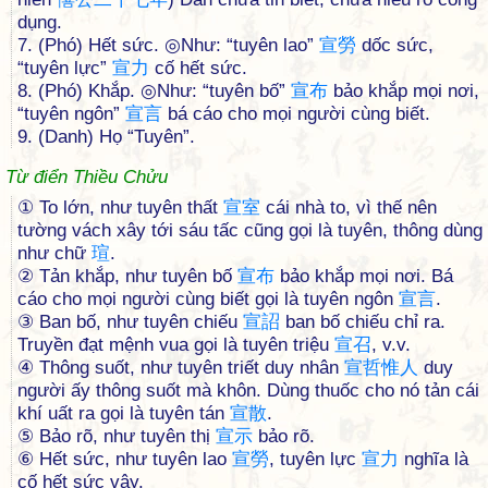
dụng.
7. (Phó) Hết sức. ◎Như: “tuyên lao”
宣
勞
dốc sức,
“tuyên lực”
宣
力
cố hết sức.
8. (Phó) Khắp. ◎Như: “tuyên bố”
宣
布
bảo khắp mọi nơi,
“tuyên ngôn”
宣
言
bá cáo cho mọi người cùng biết.
9. (Danh) Họ “Tuyên”.
Từ điển Thiều Chửu
① To lớn, như tuyên thất
宣
室
cái nhà to, vì thế nên
tường vách xây tới sáu tấc cũng gọi là tuyên, thông dùng
như chữ
瑄
.
② Tản khắp, như tuyên bố
宣
布
bảo khắp mọi nơi. Bá
cáo cho mọi người cùng biết gọi là tuyên ngôn
宣
言
.
③ Ban bố, như tuyên chiếu
宣
詔
ban bố chiếu chỉ ra.
Truyền đạt mệnh vua gọi là tuyên triệu
宣
召
, v.v.
④ Thông suốt, như tuyên triết duy nhân
宣
哲
惟
人
duy
người ấy thông suốt mà khôn. Dùng thuốc cho nó tản cái
khí uất ra gọi là tuyên tán
宣
散
.
⑤ Bảo rõ, như tuyên thị
宣
示
bảo rõ.
⑥ Hết sức, như tuyên lao
宣
勞
, tuyên lực
宣
力
nghĩa là
cố hết sức vậy.