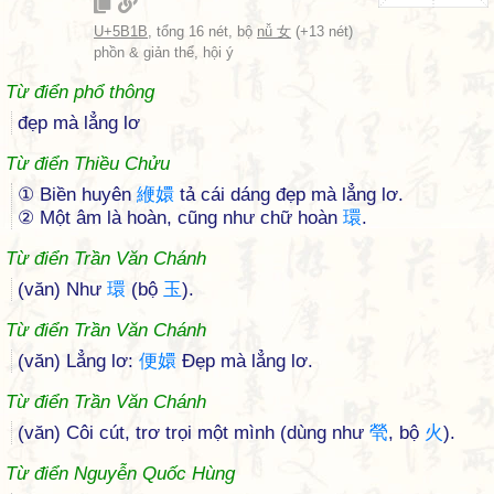
U+5B1B
, tổng 16 nét, bộ
nǚ 女
(+13 nét)
phồn & giản thể, hội ý
Từ điển phổ thông
đẹp mà lẳng lơ
Từ điển Thiều Chửu
① Biền huyên
緶
嬛
tả cái dáng đẹp mà lẳng lơ.
② Một âm là hoàn, cũng như chữ hoàn
環
.
Từ điển Trần Văn Chánh
(văn) Như
環
(bộ
玉
).
Từ điển Trần Văn Chánh
(văn) Lẳng lơ:
便
嬛
Đẹp mà lẳng lơ.
Từ điển Trần Văn Chánh
(văn) Côi cút, trơ trọi một mình (dùng như
煢
, bộ
火
).
Từ điển Nguyễn Quốc Hùng