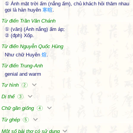
① Ánh mặt trời ấm (nắng ấm), chủ khách hỏi thăm nhau
gọi là hàn huyên
寒
暄
.
Từ điển Trần Văn Chánh
① (văn) (Ánh nắng) ấm áp;
② (đph) Xốp.
Từ điển Nguyễn Quốc Hùng
Như chữ Huyên
煊
.
Từ điển Trung-Anh
genial and warm
Tự hình
2
Dị thể
3
Chữ gần giống
4
Từ ghép
5
Một số bài thơ có sử dụng