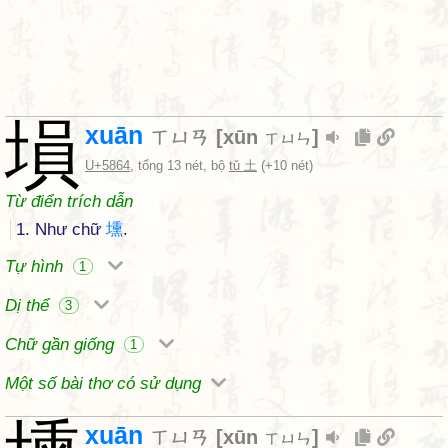
塤
xuān
ㄒㄩㄢ
[
xūn
]
ㄒㄩㄣ
U+5864
, tổng 13 nét, bộ
tǔ 土
(+10 nét)
Từ điển trích dẫn
1. Như chữ
壎
.
Tự hình
1
Dị thể
3
Chữ gần giống
1
Một số bài thơ có sử dụng
xuān
ㄒㄩㄢ
[
xūn
]
ㄒㄩㄣ