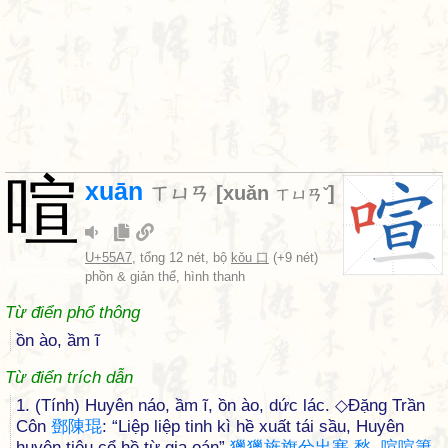
喧
xuān
ㄒㄩㄢ
[
xuǎn
]
ㄒㄩㄢˇ
U+55A7
, tổng 12 nét, bộ
kǒu 口
(+9 nét)
phồn & giản thể, hình thanh
Từ điển phổ thông
ồn ào, ầm ĩ
Từ điển trích dẫn
1. (Tính) Huyên náo, ầm ĩ, ồn ào, dức lác. ◇Đặng Trần
Côn
鄧
陳
琨
: “Liệp liệp tinh kì hề xuất tái sầu, Huyên
huyên tiêu cổ hề từ gia oán”
獵
獵
旌
旗
兮
出
塞
愁
,
喧
喧
簫