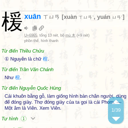
楥
xuān
ㄒㄩㄢ
[
xuàn
,
yuán
]
ㄒㄩㄢˋ
ㄩㄢˊ
U+6965
, tổng 13 nét, bộ
mù 木
(+9 nét)
phồn thể, hình thanh
Từ điển Thiều Chửu
① Nguyên là chữ
楦
.
Từ điển Trần Văn Chánh
Như
楦
.
Từ điển Nguyễn Quốc Hùng
Cái khuôn bằng gỗ, làm giống hình bàn chân người, dùng
để đóng giày. Thợ đóng giày của ta gọi là cái Phom. —
Một âm là Viên. Xem Viên.
1
/39
Tự hình
1