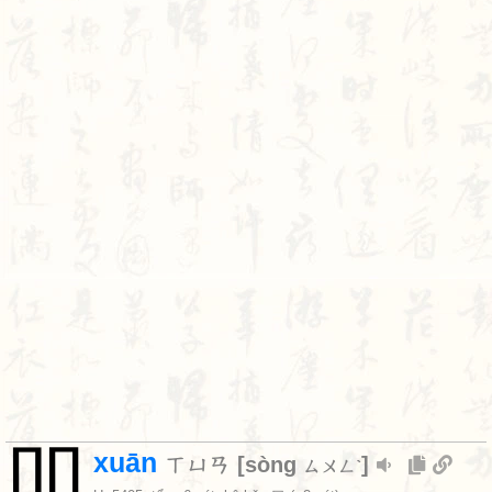
吅
xuān
ㄒㄩㄢ
[
sòng
]
ㄙㄨㄥˋ