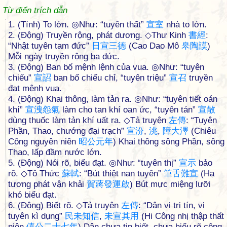
Từ điển trích dẫn
1. (Tính) To lớn. ◎Như: “tuyên thất”
宣
室
nhà to lớn.
2. (Động) Truyền rộng, phát dương. ◇Thư Kinh
書
經
:
“Nhật tuyên tam đức”
日
宣
三
德
(Cao Dao Mô
皋
陶
謨
)
Mỗi ngày truyền rộng ba đức.
3. (Động) Ban bố mệnh lệnh của vua. ◎Như: “tuyên
chiếu”
宣
詔
ban bố chiếu chỉ, “tuyên triệu”
宣
召
truyền
đạt mệnh vua.
4. (Động) Khai thông, làm tản ra. ◎Như: “tuyên tiết oán
khí”
宣
洩
怨
氣
làm cho tan khí oan ức, “tuyên tán”
宣
散
dùng thuốc làm tản khí uất ra. ◇Tả truyện
左
傳
: “Tuyên
Phần, Thao, chướng đại trạch”
宣
汾
,
洮
,
障
大
澤
(Chiêu
Công nguyên niên
昭
公
元
年
) Khai thông sông Phần, sông
Thao, lấp đầm nước lớn.
5. (Động) Nói rõ, biểu đạt. ◎Như: “tuyên thị”
宣
示
bảo
rõ. ◇Tô Thức
蘇
軾
: “Bút thiệt nan tuyên”
筆
舌
難
宣
(Hạ
tương phát vận khải
賀
蔣
發
運
啟
) Bút mực miệng lưỡi
khó biểu đạt.
6. (Động) Biết rõ. ◇Tả truyện
左
傳
: “Dân vị tri tín, vị
tuyên kì dụng”
民
未
知
信
,
未
宣
其
用
(Hi Công nhị thập thất
niên
僖
公
二
十
七
年
) Dân chưa tin biết, chưa hiểu rõ công