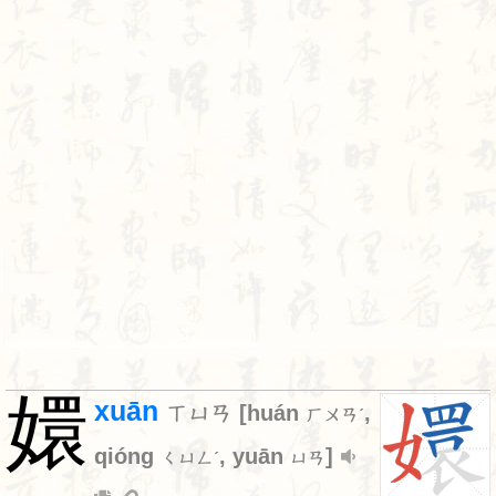
嬛
xuān
ㄒㄩㄢ
[
huán
,
ㄏㄨㄢˊ
qióng
,
yuān
]
ㄑㄩㄥˊ
ㄩㄢ