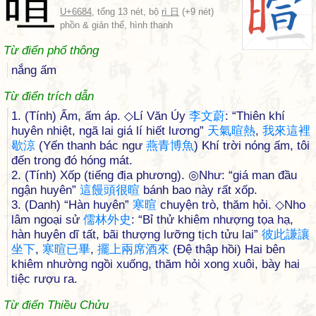
暄
U+6684
, tổng 13 nét, bộ
rì 日
(+9 nét)
phồn & giản thể, hình thanh
Từ điển phổ thông
nắng ấm
Từ điển trích dẫn
1. (Tính) Ấm, ấm áp. ◇Lí Văn Úy
李
文
蔚
: “Thiên khí
huyên nhiệt, ngã lai giá lí hiết lương”
天
氣
暄
熱
,
我
來
這
裡
歇
涼
(Yến thanh bác ngư
燕
青
博
魚
) Khí trời nóng ấm, tôi
đến trong đó hóng mát.
2. (Tính) Xốp (tiếng địa phương). ◎Như: “giá man đầu
ngận huyên”
這
饅
頭
很
暄
bánh bao này rất xốp.
3. (Danh) “Hàn huyên”
寒
暄
chuyện trò, thăm hỏi. ◇Nho
lâm ngoại sử
儒
林
外
史
: “Bỉ thử khiêm nhượng tọa hạ,
hàn huyên dĩ tất, bãi thượng lưỡng tịch tửu lai”
彼
此
謙
讓
坐
下
,
寒
暄
已
畢
,
擺
上
兩
席
酒
來
(Đệ thập hồi) Hai bên
khiêm nhường ngồi xuống, thăm hỏi xong xuôi, bày hai
tiệc rượu ra.
Từ điển Thiều Chửu