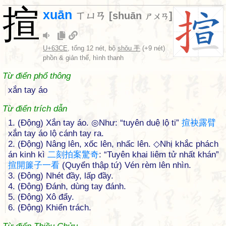
揎
xuān
ㄒㄩㄢ
[
shuān
]
ㄕㄨㄢ
U+63CE
, tổng 12 nét, bộ
shǒu 手
(+9 nét)
phồn & giản thể, hình thanh
Từ điển phổ thông
xắn tay áo
Từ điển trích dẫn
1. (Động) Xắn tay áo. ◎Như: “tuyên duệ lộ ti”
揎
袂
露
臂
xắn tay áo lộ cánh tay ra.
2. (Động) Nâng lên, xốc lên, nhấc lên. ◇Nhị khắc phách
án kinh kì
二
刻
拍
案
驚
奇
: “Tuyên khai liêm tử nhất khán”
揎
開
簾
子
一
看
(Quyển thập tứ) Vén rèm lên nhìn.
3. (Động) Nhét đầy, lấp đầy.
4. (Động) Đánh, dùng tay đánh.
5. (Động) Xô đẩy.
6. (Động) Khiển trách.