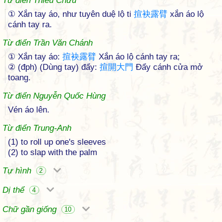
Từ điển Thiều Chửu
① Xắn tay áo, như tuyên duệ lộ ti
揎
袂
露
臂
xắn áo lộ
cánh tay ra.
Từ điển Trần Văn Chánh
① Xắn tay áo:
揎
袂
露
臂
Xắn áo lộ cánh tay ra;
② (đph) (Dùng tay) đẩy:
揎
開
大
門
Đẩy cánh cửa mở
toang.
Từ điển Nguyễn Quốc Hùng
Vén áo lên.
Từ điển Trung-Anh
(1) to roll up one's sleeves
(2) to slap with the palm
Tự hình
2
Dị thể
4
Chữ gần giống
10