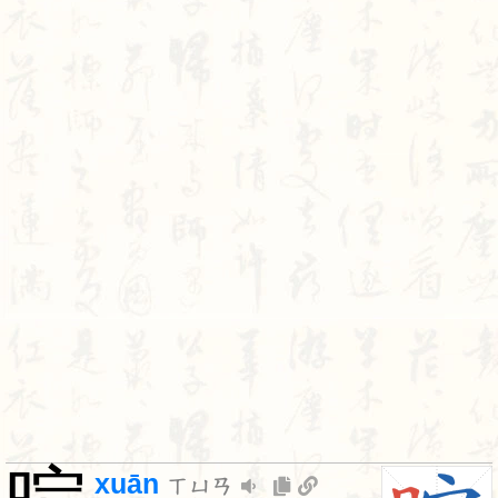
xuān
ㄒㄩㄢ