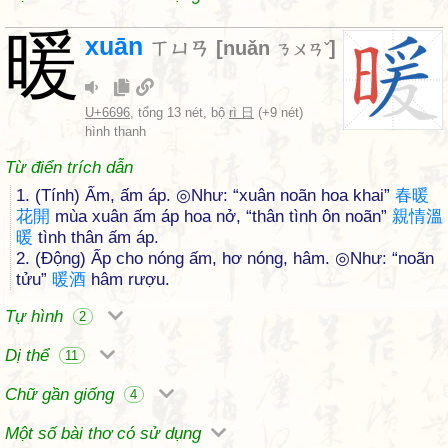
暖
xuān
ㄒㄩㄢ
[
nuǎn
]
ㄋㄨㄢˇ
U+6696
, tổng 13 nét, bộ
rì 日
(+9 nét)
hình thanh
Từ điển trích dẫn
1. (Tính) Ấm, ấm áp. ◎Như: “xuân noãn hoa khai”
春
暖
花
開
mùa xuân ấm áp hoa nở, “thân tình ôn noãn”
親
情
溫
暖
tình thân ấm áp.
2. (Động) Ấp cho nóng ấm, hơ nóng, hâm. ◎Như: “noãn
tửu”
暖
酒
hâm rượu.
Tự hình
2
Dị thể
11
Chữ gần giống
4
Một số bài thơ có sử dụng