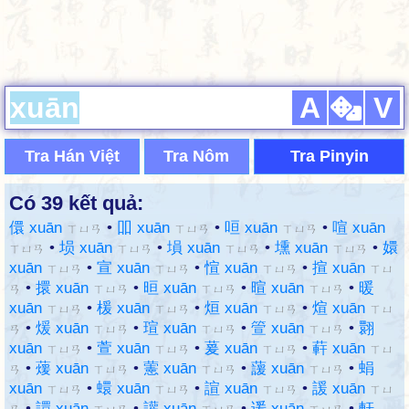
A
V
Tra Hán Việt
Tra Nôm
Tra Pinyin
Có 39 kết quả:
儇 xuān
•
吅 xuān
•
咺 xuān
•
喧 xuān
ㄒㄩㄢ
ㄒㄩㄢ
ㄒㄩㄢ
•
埙 xuān
•
塤 xuān
•
壎 xuān
•
嬛
ㄒㄩㄢ
ㄒㄩㄢ
ㄒㄩㄢ
ㄒㄩㄢ
xuān
•
宣 xuān
•
愃 xuān
•
揎 xuān
ㄒㄩㄢ
ㄒㄩㄢ
ㄒㄩㄢ
ㄒㄩ
•
擐 xuān
•
晅 xuān
•
暄 xuān
•
暖
ㄢ
ㄒㄩㄢ
ㄒㄩㄢ
ㄒㄩㄢ
xuān
•
楥 xuān
•
烜 xuān
•
煊 xuān
ㄒㄩㄢ
ㄒㄩㄢ
ㄒㄩㄢ
ㄒㄩ
•
煖 xuān
•
瑄 xuān
•
箮 xuān
•
翾
ㄢ
ㄒㄩㄢ
ㄒㄩㄢ
ㄒㄩㄢ
xuān
•
萱 xuān
•
萲 xuān
•
蓒 xuān
ㄒㄩㄢ
ㄒㄩㄢ
ㄒㄩㄢ
ㄒㄩ
•
蕿 xuān
•
藼 xuān
•
蘐 xuān
•
蜎
ㄢ
ㄒㄩㄢ
ㄒㄩㄢ
ㄒㄩㄢ
xuān
•
蠉 xuān
•
諠 xuān
•
諼 xuān
ㄒㄩㄢ
ㄒㄩㄢ
ㄒㄩㄢ
ㄒㄩ
•
譞 xuān
•
讙 xuān
•
谖 xuān
•
軒