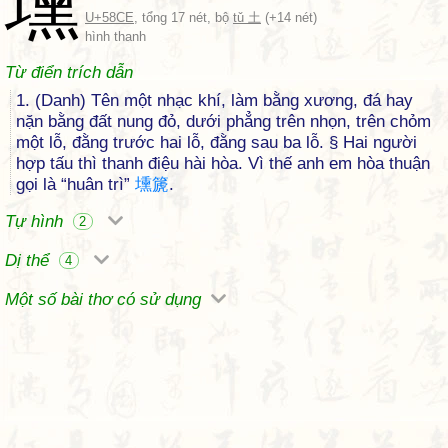
壎
U+58CE
, tổng 17 nét, bộ
tǔ 土
(+14 nét)
hình thanh
Từ điển trích dẫn
1. (Danh) Tên một nhạc khí, làm bằng xương, đá hay
nặn bằng đất nung đỏ, dưới phẳng trên nhọn, trên chỏm
một lỗ, đằng trước hai lỗ, đằng sau ba lỗ. § Hai người
hợp tấu thì thanh điệu hài hòa. Vì thế anh em hòa thuận
gọi là “huân trì”
壎
篪
.
Tự hình
2
Dị thể
4
Một số bài thơ có sử dụng