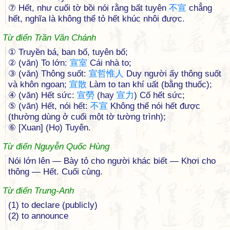
⑦ Hết, như cuối tờ bồi nói rằng bất tuyên
不
宣
chẳng
hết, nghĩa là không thể tỏ hết khúc nhôi được.
Từ điển Trần Văn Chánh
① Truyền bá, ban bố, tuyên bố;
② (văn) To lớn:
宣
室
Cái nhà to;
③ (văn) Thông suốt:
宣
哲
惟
人
Duy người ấy thông suốt
và khôn ngoan;
宣
散
Làm to tan khí uất (bằng thuốc);
④ (văn) Hết sức:
宣
勞
(hay
宣
力
) Cố hết sức;
⑤ (văn) Hết, nói hết:
不
宣
Không thể nói hết được
(thường dùng ở cuối một tờ tường trình);
⑥ [Xuan] (Họ) Tuyên.
Từ điển Nguyễn Quốc Hùng
Nói lớn lên — Bày tỏ cho người khác biết — Khơi cho
thông — Hết. Cuối cùng.
Từ điển Trung-Anh
(1) to declare (publicly)
(2) to announce