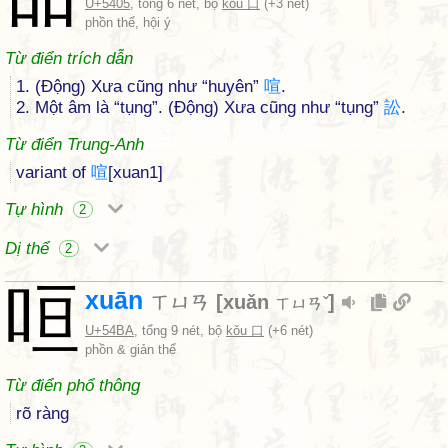
U+5405
, tổng 6 nét, bộ
kǒu 口
(+3 nét)
phồn thể, hội ý
Từ điển trích dẫn
1. (Động) Xưa cũng như “huyên”
喧
.
2. Một âm là “tụng”. (Động) Xưa cũng như “tụng”
訟
.
Từ điển Trung-Anh
variant of
喧
[xuan1]
Tự hình
2
Dị thể
2
咺
xuān
ㄒㄩㄢ
[
xuǎn
]
ㄒㄩㄢˇ
U+54BA
, tổng 9 nét, bộ
kǒu 口
(+6 nét)
phồn & giản thể
Từ điển phổ thông
rõ ràng